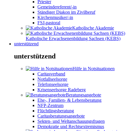
Priester
Gemeindereferent/-in
Ständiger Diakon im Zivilberuf
Kirchenmusiker/-in
FSJ-pastoral
Katholische Akademie
Katholische Erwachsenenbildung Sachsen (KEBS)
unterstützend
unterstützend
Hilfe in Notsituationen
Caritasverband
Notfallseelsorge
Telefonseelsorge
Krisenseelsorge Radeberg
Beratungsangebote
Ehe-, Familien- & Lebensberatung
NFP-Zentrum
Flüchtlingsberatung
Caritasberatungsangebote
Sekten- und Weltanschauungsfragen
Demokratie und Rechtsextremismus