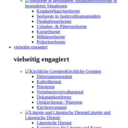
Seelsorge in
besonderen Situationen
Kranken(haus)seelsorge
Seelsorge in Justizvollzugsanstalten
Flughafenseelsorge
Urlauber- & Pilgerseelsorge
Kurseelsorge
Militärseelsorge
Polizeiseelsorge
vielseitig engagiert
vielseitig engagiert
Kirchliche Gremien
Diözesanpastoralrat
Katholikenrat
Priesterrat
Vermögensverwaltungsrat
Dekanatskonferenz
Ortskirchenrat / Pfarreirat
Kirchenvorstand
Liturgie und
Liturgische Dienste
Liturgische Dienste
Kommission für Liturgie und Kunst