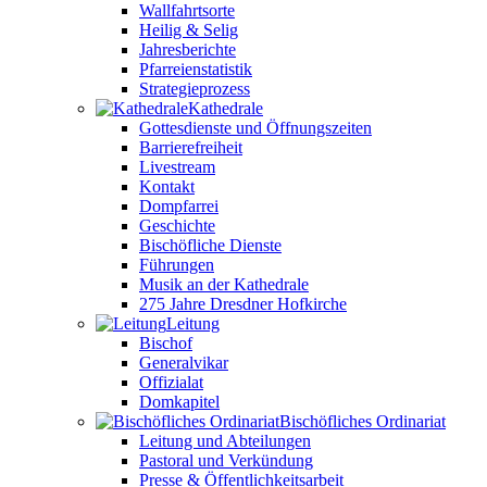
Wallfahrtsorte
Heilig & Selig
Jahresberichte
Pfarreienstatistik
Strategieprozess
Kathedrale
Gottesdienste und Öffnungszeiten
Barrierefreiheit
Livestream
Kontakt
Dompfarrei
Geschichte
Bischöfliche Dienste
Führungen
Musik an der Kathedrale
275 Jahre Dresdner Hofkirche
Leitung
Bischof
Generalvikar
Offizialat
Domkapitel
Bischöfliches Ordinariat
Leitung und Abteilungen
Pastoral und Verkündung
Presse & Öffentlichkeitsarbeit