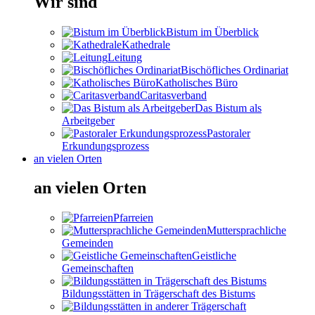
Wir sind
Bistum im Überblick
Kathedrale
Leitung
Bischöfliches Ordinariat
Katholisches Büro
Caritasverband
Das Bistum als
Arbeitgeber
Pastoraler
Erkundungsprozess
an vielen Orten
an vielen Orten
Pfarreien
Muttersprachliche
Gemeinden
Geistliche
Gemeinschaften
Bildungsstätten in Trägerschaft des Bistums