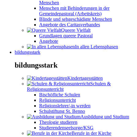
Menschen
Menschen mit Behinderungen in der
Gemeindepastoral (Arbeitskreis)
Blinde und sehgeschädigte Menschen
Angebote des Caritasverbandes
Queere Vielfalt
Grundlagen queere Pastoral
Angebote
In allen Lebensphasen
bildungsstark
bildungsstark
Kindertagesstätten
Schulen &
Religionsunterricht
Bischöfliche Schulen
Religionsunterricht
Religionslehrer/-in werden
Schulstiftung St. Benno
Ausbildung und Studium
Theologie studieren
Studierendenseelsorge/KSG
Berufe in der Kirche