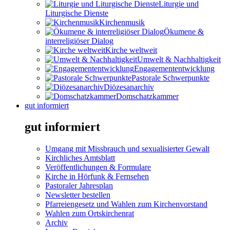
Liturgie und
Liturgische Dienste
Kirchenmusik
Ökumene &
interreligiöser Dialog
Kirche weltweit
Umwelt & Nachhaltigkeit
Engagemententwicklung
Pastorale Schwerpunkte
Diözesanarchiv
Domschatzkammer
gut informiert
gut informiert
Umgang mit Missbrauch und sexualisierter Gewalt
Kirchliches Amtsblatt
Veröffentlichungen & Formulare
Kirche in Hörfunk & Fernsehen
Pastoraler Jahresplan
Newsletter bestellen
Pfarreiengesetz und Wahlen zum Kirchenvorstand
Wahlen zum Ortskirchenrat
Archiv