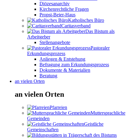
Diözesanarchiv
Kirchenrechtliche Fragen
Propst-Beier-Haus
Katholisches Büro
Caritasverband
Das Bistum als
Arbeitgeber
Stellenangebote
Pastoraler
Erkundungsprozess
Anliegen & Entstehung
Befragung zum Erkundungsprozess
Dokumente & Materialien
Beratung
an vielen Orten
an vielen Orten
Pfarreien
Muttersprachliche
Gemeinden
Geistliche
Gemeinschaften