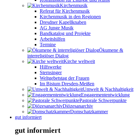
Kirchenmusik
Referat für Kirchenmusik
Kirchenmusik in den Regionen
Dresdner Kapellknaben
AG Junge Musik
Bandkatalog und Projekte
Arbeitshilfen
Termine
Ökumene &
interreligiöser Dialog
Kirche weltweit
Hilfswerke
Sternsinger
Weltgebetstag der Frauen
Im Bistum Dresden-Meißen
Umwelt & Nachhaltigkeit
Engagemententwicklung
Pastorale Schwerpunkte
Diözesanarchiv
Domschatzkammer
gut informiert
gut informiert