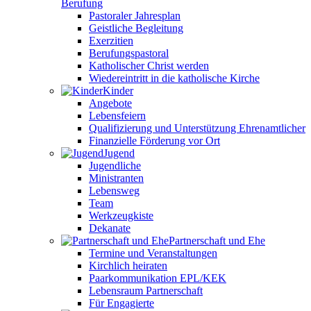
Berufung
Pastoraler Jahresplan
Geistliche Begleitung
Exerzitien
Berufungspastoral
Katholischer Christ werden
Wiedereintritt in die katholische Kirche
Kinder
Angebote
Lebensfeiern
Qualifizierung und Unterstützung Ehrenamtlicher
Finanzielle Förderung vor Ort
Jugend
Jugendliche
Ministranten
Lebensweg
Team
Werkzeugkiste
Dekanate
Partnerschaft und Ehe
Termine und Veranstaltungen
Kirchlich heiraten
Paarkommunikation EPL/KEK
Lebensraum Partnerschaft
Für Engagierte