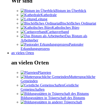
Wir sind
Bistum im Überblick
Kathedrale
Leitung
Bischöfliches Ordinariat
Katholisches Büro
Caritasverband
Das Bistum als
Arbeitgeber
Pastoraler
Erkundungsprozess
an vielen Orten
an vielen Orten
Pfarreien
Muttersprachliche
Gemeinden
Geistliche
Gemeinschaften
Bildungsstätten in Trägerschaft des Bistums