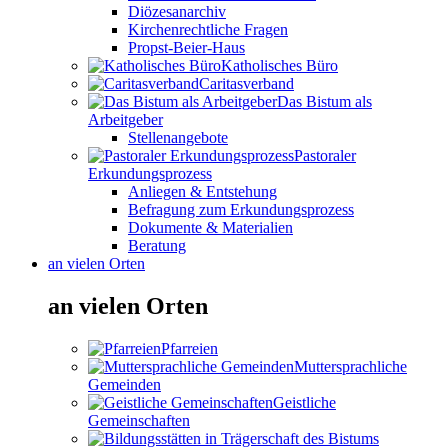
Diözesanarchiv
Kirchenrechtliche Fragen
Propst-Beier-Haus
Katholisches Büro
Caritasverband
Das Bistum als
Arbeitgeber
Stellenangebote
Pastoraler
Erkundungsprozess
Anliegen & Entstehung
Befragung zum Erkundungsprozess
Dokumente & Materialien
Beratung
an vielen Orten
an vielen Orten
Pfarreien
Muttersprachliche
Gemeinden
Geistliche
Gemeinschaften