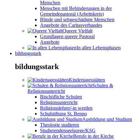
Menschen
Menschen mit Behinderungen in der
Gemeindepastoral (Arbeitskreis)
Blinde und sehgeschädigte Menschen
Angebote des Caritasverbandes
Queere Vielfalt
Grundlagen queere Pastoral
Angebote
In allen Lebensphasen
bildungsstark
bildungsstark
Kindertagesstätten
Schulen &
Religionsunterricht
Bischöfliche Schulen
Religionsunterricht
Religionslehrer/-in werden
Schulstiftung St. Benno
Ausbildung und Studium
Theologie studieren
Studierendenseelsorge/KSG
Berufe in der Kirche