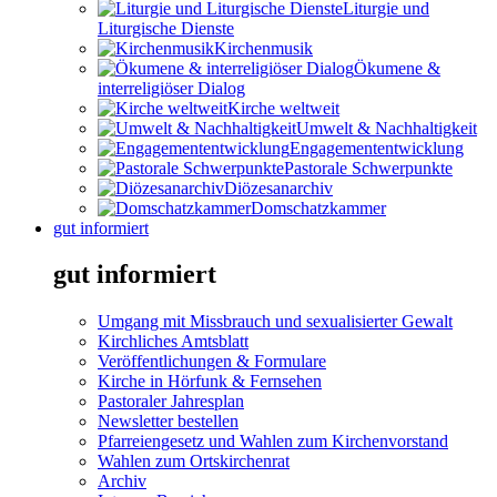
Liturgie und
Liturgische Dienste
Kirchenmusik
Ökumene &
interreligiöser Dialog
Kirche weltweit
Umwelt & Nachhaltigkeit
Engagemententwicklung
Pastorale Schwerpunkte
Diözesanarchiv
Domschatzkammer
gut informiert
gut informiert
Umgang mit Missbrauch und sexualisierter Gewalt
Kirchliches Amtsblatt
Veröffentlichungen & Formulare
Kirche in Hörfunk & Fernsehen
Pastoraler Jahresplan
Newsletter bestellen
Pfarreiengesetz und Wahlen zum Kirchenvorstand
Wahlen zum Ortskirchenrat
Archiv