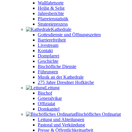
Wallfahrtsorte
Heilig & Selig
Jahresberichte
Pfarreienstatistik
Strategieprozess
Kathedrale
Gottesdienste und Öffnungszeiten
Barrierefreiheit
Livestream
Kontakt
Dompfarrei
Geschichte
Bischöfliche Dienste
Führungen
Musik an der Kathedrale
275 Jahre Dresdner Hofkirche
Leitung
Bischof
Generalvikar
Offizialat
Domkapitel
Bischöfliches Ordinariat
Leitung und Abteilungen
Pastoral und Verkündung
Presse & Öffentlichkeitsarbeit