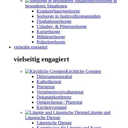
Seelsorge in
besonderen Situationen
Kranken(haus)seelsorge
Seelsorge in Justizvollzugsanstalten
Flughafenseelsorge
Urlauber- & Pilgerseelsorge
Kurseelsorge
Militärseelsorge
Polizeiseelsorge
vielseitig engagiert
vielseitig engagiert
Kirchliche Gremien
Diözesanpastoralrat
Katholikenrat
Priesterrat
Vermögensverwaltungsrat
Dekanatskonferenz
Ortskirchenrat / Pfarreirat
Kirchenvorstand
Liturgie und
Liturgische Dienste
Liturgische Dienste
Kommission für Liturgie und Kunst