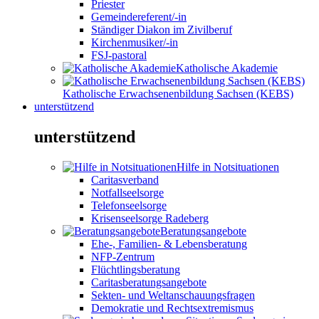
Priester
Gemeindereferent/-in
Ständiger Diakon im Zivilberuf
Kirchenmusiker/-in
FSJ-pastoral
Katholische Akademie
Katholische Erwachsenenbildung Sachsen (KEBS)
unterstützend
unterstützend
Hilfe in Notsituationen
Caritasverband
Notfallseelsorge
Telefonseelsorge
Krisenseelsorge Radeberg
Beratungsangebote
Ehe-, Familien- & Lebensberatung
NFP-Zentrum
Flüchtlingsberatung
Caritasberatungsangebote
Sekten- und Weltanschauungsfragen
Demokratie und Rechtsextremismus