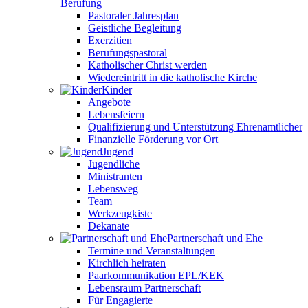
Berufung
Pastoraler Jahresplan
Geistliche Begleitung
Exerzitien
Berufungspastoral
Katholischer Christ werden
Wiedereintritt in die katholische Kirche
Kinder
Angebote
Lebensfeiern
Qualifizierung und Unterstützung Ehrenamtlicher
Finanzielle Förderung vor Ort
Jugend
Jugendliche
Ministranten
Lebensweg
Team
Werkzeugkiste
Dekanate
Partnerschaft und Ehe
Termine und Veranstaltungen
Kirchlich heiraten
Paarkommunikation EPL/KEK
Lebensraum Partnerschaft
Für Engagierte