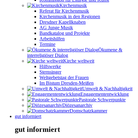
Kirchenmusik
Referat für Kirchenmusik
Kirchenmusik in den Regionen
Dresdner Kapellknaben
AG Junge Musik
Bandkatalog und Projekte
Arbeitshilfen
Termine
Ökumene &
interreligiöser Dialog
Kirche weltweit
Hilfswerke
Sternsinger
Weltgebetstag der Frauen
Im Bistum Dresden-Meißen
Umwelt & Nachhaltigkeit
Engagemententwicklung
Pastorale Schwerpunkte
Diözesanarchiv
Domschatzkammer
gut informiert
gut informiert