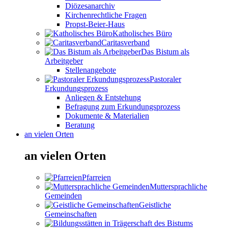
Diözesanarchiv
Kirchenrechtliche Fragen
Propst-Beier-Haus
Katholisches Büro
Caritasverband
Das Bistum als
Arbeitgeber
Stellenangebote
Pastoraler
Erkundungsprozess
Anliegen & Entstehung
Befragung zum Erkundungsprozess
Dokumente & Materialien
Beratung
an vielen Orten
an vielen Orten
Pfarreien
Muttersprachliche
Gemeinden
Geistliche
Gemeinschaften