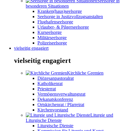
Seelsorge in
besonderen Situationen
Kranken(haus)seelsorge
Seelsorge in Justizvollzugsanstalten
Flughafenseelsorge
Urlauber- & Pilgerseelsorge
Kurseelsorge
Militärseelsorge
Polizeiseelsorge
vielseitig engagiert
vielseitig engagiert
Kirchliche Gremien
Diözesanpastoralrat
Katholikenrat
Priesterrat
Vermögensverwaltungsrat
Dekanatskonferenz
Ortskirchenrat / Pfarreirat
Kirchenvorstand
Liturgie und
Liturgische Dienste
Liturgische Dienste
Kommission für Liturgie und Kunst