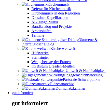
Kirchenmusik
Referat für Kirchenmusik
Kirchenmusik in den Regionen
Dresdner Kapellknaben
AG Junge Musik
Bandkatalog und Projekte
Arbeitshilfen
Termine
Ökumene &
interreligiöser Dialog
Kirche weltweit
Hilfswerke
Sternsinger
Weltgebetstag der Frauen
Im Bistum Dresden-Meißen
Umwelt & Nachhaltigkeit
Engagemententwicklung
Pastorale Schwerpunkte
Diözesanarchiv
Domschatzkammer
gut informiert
gut informiert