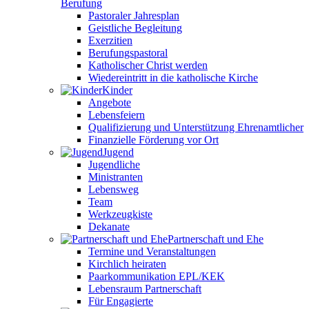
Berufung
Pastoraler Jahresplan
Geistliche Begleitung
Exerzitien
Berufungspastoral
Katholischer Christ werden
Wiedereintritt in die katholische Kirche
Kinder
Angebote
Lebensfeiern
Qualifizierung und Unterstützung Ehrenamtlicher
Finanzielle Förderung vor Ort
Jugend
Jugendliche
Ministranten
Lebensweg
Team
Werkzeugkiste
Dekanate
Partnerschaft und Ehe
Termine und Veranstaltungen
Kirchlich heiraten
Paarkommunikation EPL/KEK
Lebensraum Partnerschaft
Für Engagierte