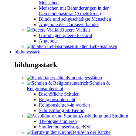
Menschen
Menschen mit Behinderungen in der
Gemeindepastoral (Arbeitskreis)
Blinde und sehgeschädigte Menschen
Angebote des Caritasverbandes
Queere Vielfalt
Grundlagen queere Pastoral
Angebote
In allen Lebensphasen
bildungsstark
bildungsstark
Kindertagesstätten
Schulen &
Religionsunterricht
Bischöfliche Schulen
Religionsunterricht
Religionslehrer/-in werden
Schulstiftung St. Benno
Ausbildung und Studium
Theologie studieren
Studierendenseelsorge/KSG
Berufe in der Kirche