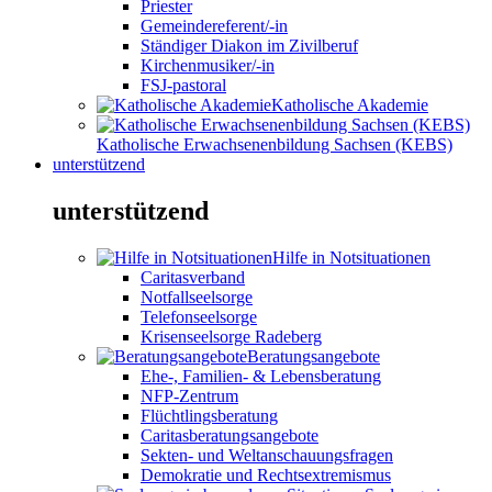
Priester
Gemeindereferent/-in
Ständiger Diakon im Zivilberuf
Kirchenmusiker/-in
FSJ-pastoral
Katholische Akademie
Katholische Erwachsenenbildung Sachsen (KEBS)
unterstützend
unterstützend
Hilfe in Notsituationen
Caritasverband
Notfallseelsorge
Telefonseelsorge
Krisenseelsorge Radeberg
Beratungsangebote
Ehe-, Familien- & Lebensberatung
NFP-Zentrum
Flüchtlingsberatung
Caritasberatungsangebote
Sekten- und Weltanschauungsfragen
Demokratie und Rechtsextremismus