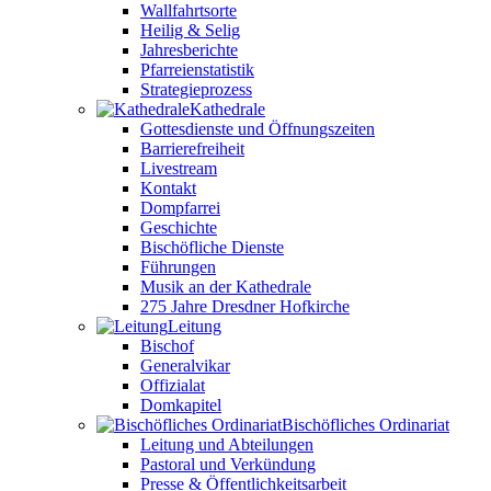
Wallfahrtsorte
Heilig & Selig
Jahresberichte
Pfarreienstatistik
Strategieprozess
Kathedrale
Gottesdienste und Öffnungszeiten
Barrierefreiheit
Livestream
Kontakt
Dompfarrei
Geschichte
Bischöfliche Dienste
Führungen
Musik an der Kathedrale
275 Jahre Dresdner Hofkirche
Leitung
Bischof
Generalvikar
Offizialat
Domkapitel
Bischöfliches Ordinariat
Leitung und Abteilungen
Pastoral und Verkündung
Presse & Öffentlichkeitsarbeit