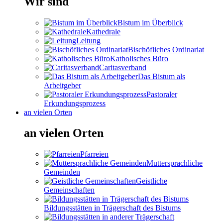
Wir sind
Bistum im Überblick
Kathedrale
Leitung
Bischöfliches Ordinariat
Katholisches Büro
Caritasverband
Das Bistum als
Arbeitgeber
Pastoraler
Erkundungsprozess
an vielen Orten
an vielen Orten
Pfarreien
Muttersprachliche
Gemeinden
Geistliche
Gemeinschaften
Bildungsstätten in Trägerschaft des Bistums