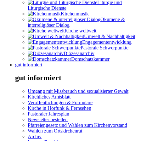
Liturgie und
Liturgische Dienste
Kirchenmusik
Ökumene &
interreligiöser Dialog
Kirche weltweit
Umwelt & Nachhaltigkeit
Engagemententwicklung
Pastorale Schwerpunkte
Diözesanarchiv
Domschatzkammer
gut informiert
gut informiert
Umgang mit Missbrauch und sexualisierter Gewalt
Kirchliches Amtsblatt
Veröffentlichungen & Formulare
Kirche in Hörfunk & Fernsehen
Pastoraler Jahresplan
Newsletter bestellen
Pfarreiengesetz und Wahlen zum Kirchenvorstand
Wahlen zum Ortskirchenrat
Archiv