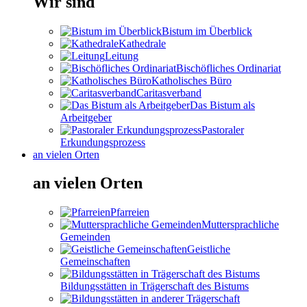
Wir sind
Bistum im Überblick
Kathedrale
Leitung
Bischöfliches Ordinariat
Katholisches Büro
Caritasverband
Das Bistum als
Arbeitgeber
Pastoraler
Erkundungsprozess
an vielen Orten
an vielen Orten
Pfarreien
Muttersprachliche
Gemeinden
Geistliche
Gemeinschaften
Bildungsstätten in Trägerschaft des Bistums