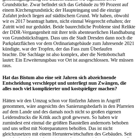
Grundstücke. Zwar befindet sich das Gebäude zu 99 Prozent auf
einem Kirchengrundstück; der Haupteingang und die einzige
Zufahrt jedoch liegen auf städtischem Grund. Wir haben, obwohl
wir es 2017 beantragt hatten, nicht einmal Wegerecht erhalten; der
Zutritt wird nur geduldet. Beide baurechtliche Probleme sind Relikte
der DDR-Vergangenheit mit ihrer teils abenteuerlichen Handhabung
von Grundstücksfragen. Dass uns die Stadt Dresden dann noch die
Parkplatzflächen vor dem Ordinariatsgebäude zum Jahresende 2021
kündigte, war der Tropfen, der das Fass zum Überlaufen
brachte. Die Sachlage ist also komplex, aber die Nettobotschaft
lautet: Ein Erweiterungsbau vor Ort ist ausgeschlossen. Wir müssen
raus.
Hat das Bistum also eine seit Jahren sich abzeichnende
Entscheidung verschleppt und unterliegt nun Zwängen, die
alles noch viel komplizierter und kostspieliger machen?
Hätten wir den Umzug schon vor fünfzehn Jahren in Angriff
genommen, wäre angesichts des Sanierungsbedarfs in den Pfarreien
auf dem Lande und des damals noch nicht so großen eigenen
Leidensdrucks die Kritik auch groß gewesen. So haben wir
zumindest erst einmal die größten Baustellen andernorts behoben
und uns selbst mit Notreparaturen beholfen. Das ist nicht
gleichzusetzen mit einem Herunterwirtschaften des Gebäudes. Seit