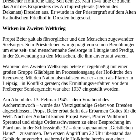
Dresdener Hofkirche tätig. Seit dem 23. Mai 1940 übte er zudem
das Amt des Erzpriesters des Archipresbyterats (Dekan des
Dekanats) Dresden aus. Er wurde in der Priestergruft auf dem Alten
Katholischen Friedhof in Dresden beigesetzt.
Wirken im Zweiten Weltkrieg
Propst Beier galt als fürsorglicher und den Menschen zugewandter
Seelsorger. Sein Priesterleben war geprägt von seinen Bemühungen
um eine zeit- und menschennahe Seelsorge in Liturgie und Predigt,
in der Zuwendung zu den Menschen, die ihm anvertraut waren.
Während des Zweiten Weltkriegs betete er regelmäßig mit einer
großen Gruppe Gläubigen im Prozessionsgang der Hofkirche den
Kreuzweg. Mit den Nationalsozialisten war er - noch als Pfarrer in
Leipzig - in Konflikt geraten; das Ermittlungsverfahren vor dem
Freiberger Sondergericht war aber 1937 eingestellt worden.
Am Abend des 13. Februar 1945 – dem Vorabend des
Aschermittwoch – wurde das Vierzigstündige Gebet von Dresden
abgeschlossen. Propst Beier erbat darin das Erbarmen Gottes für die
Welt. Nach der Andacht kamen Propst Beier, Pfarrer Willibrord
Sprentzel und einige Ordensschwestern zu einer Besprechung im
Pfarrhaus in der Schlossstraße 32 – dem sogenannten „Geistlichen
Haus“ – zusammen. Den ersten Angriff um 22 Uhr überstand das
Gebäude unversehrt, während die Hofkirche bereits von einer