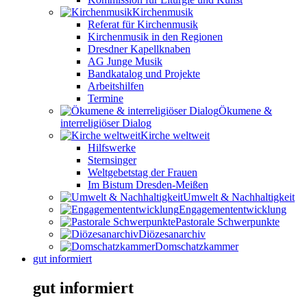
Kirchenmusik
Referat für Kirchenmusik
Kirchenmusik in den Regionen
Dresdner Kapellknaben
AG Junge Musik
Bandkatalog und Projekte
Arbeitshilfen
Termine
Ökumene &
interreligiöser Dialog
Kirche weltweit
Hilfswerke
Sternsinger
Weltgebetstag der Frauen
Im Bistum Dresden-Meißen
Umwelt & Nachhaltigkeit
Engagemententwicklung
Pastorale Schwerpunkte
Diözesanarchiv
Domschatzkammer
gut informiert
gut informiert