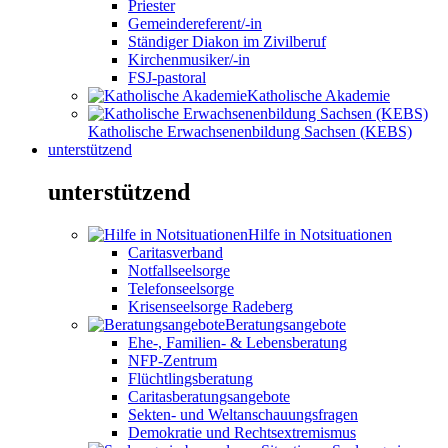
Priester
Gemeindereferent/-in
Ständiger Diakon im Zivilberuf
Kirchenmusiker/-in
FSJ-pastoral
Katholische Akademie
Katholische Erwachsenenbildung Sachsen (KEBS)
unterstützend
unterstützend
Hilfe in Notsituationen
Caritasverband
Notfallseelsorge
Telefonseelsorge
Krisenseelsorge Radeberg
Beratungsangebote
Ehe-, Familien- & Lebensberatung
NFP-Zentrum
Flüchtlingsberatung
Caritasberatungsangebote
Sekten- und Weltanschauungsfragen
Demokratie und Rechtsextremismus