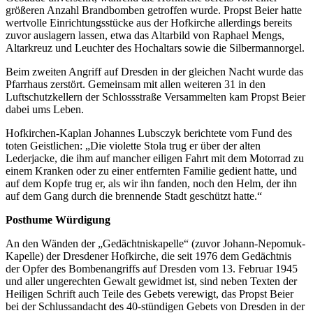
größeren Anzahl Brandbomben getroffen wurde. Propst Beier hatte
wertvolle Einrichtungsstücke aus der Hofkirche allerdings bereits
zuvor auslagern lassen, etwa das Altarbild von Raphael Mengs,
Altarkreuz und Leuchter des Hochaltars sowie die Silbermannorgel.
Beim zweiten Angriff auf Dresden in der gleichen Nacht wurde das
Pfarrhaus zerstört. Gemeinsam mit allen weiteren 31 in den
Luftschutzkellern der Schlossstraße Versammelten kam Propst Beier
dabei ums Leben.
Hofkirchen-Kaplan Johannes Lubsczyk berichtete vom Fund des
toten Geistlichen: „Die violette Stola trug er über der alten
Lederjacke, die ihm auf mancher eiligen Fahrt mit dem Motorrad zu
einem Kranken oder zu einer entfernten Familie gedient hatte, und
auf dem Kopfe trug er, als wir ihn fanden, noch den Helm, der ihn
auf dem Gang durch die brennende Stadt geschützt hatte.“
Posthume Würdigung
An den Wänden der „Gedächtniskapelle“ (zuvor Johann-Nepomuk-
Kapelle) der Dresdener Hofkirche, die seit 1976 dem Gedächtnis
der Opfer des Bombenangriffs auf Dresden vom 13. Februar 1945
und aller ungerechten Gewalt gewidmet ist, sind neben Texten der
Heiligen Schrift auch Teile des Gebets verewigt, das Propst Beier
bei der Schlussandacht des 40-stündigen Gebets von Dresden in der