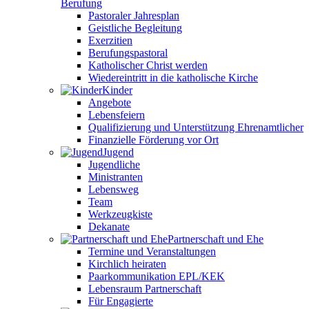
Berufung
Pastoraler Jahresplan
Geistliche Begleitung
Exerzitien
Berufungspastoral
Katholischer Christ werden
Wiedereintritt in die katholische Kirche
Kinder
Angebote
Lebensfeiern
Qualifizierung und Unterstützung Ehrenamtlicher
Finanzielle Förderung vor Ort
Jugend
Jugendliche
Ministranten
Lebensweg
Team
Werkzeugkiste
Dekanate
Partnerschaft und Ehe
Termine und Veranstaltungen
Kirchlich heiraten
Paarkommunikation EPL/KEK
Lebensraum Partnerschaft
Für Engagierte