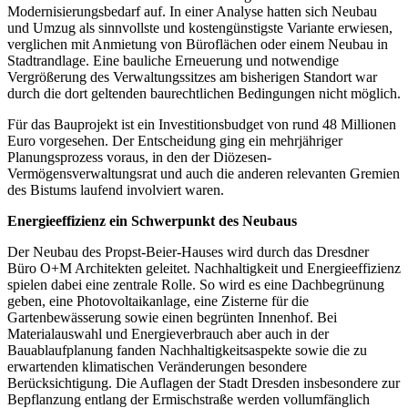
Modernisierungsbedarf auf. In einer Analyse hatten sich Neubau
und Umzug als sinnvollste und kostengünstigste Variante erwiesen,
verglichen mit Anmietung von Büroflächen oder einem Neubau in
Stadtrandlage. Eine bauliche Erneuerung und notwendige
Vergrößerung des Verwaltungssitzes am bisherigen Standort war
durch die dort geltenden baurechtlichen Bedingungen nicht möglich.
Für das Bauprojekt ist ein Investitionsbudget von rund 48 Millionen
Euro vorgesehen. Der Entscheidung ging ein mehrjähriger
Planungsprozess voraus, in den der Diözesen-
Vermögensverwaltungsrat und auch die anderen relevanten Gremien
des Bistums laufend involviert waren.
Energieeffizienz ein Schwerpunkt des Neubaus
Der Neubau des Propst-Beier-Hauses wird durch das Dresdner
Büro O+M Architekten geleitet. Nachhaltigkeit und Energieeffizienz
spielen dabei eine zentrale Rolle. So wird es eine Dachbegrünung
geben, eine Photovoltaikanlage, eine Zisterne für die
Gartenbewässerung sowie einen begrünten Innenhof. Bei
Materialauswahl und Energieverbrauch aber auch in der
Bauablaufplanung fanden Nachhaltigkeitsaspekte sowie die zu
erwartenden klimatischen Veränderungen besondere
Berücksichtigung. Die Auflagen der Stadt Dresden insbesondere zur
Bepflanzung entlang der Ermischstraße werden vollumfänglich