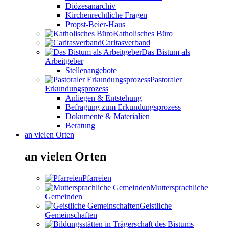
Diözesanarchiv
Kirchenrechtliche Fragen
Propst-Beier-Haus
Katholisches Büro
Caritasverband
Das Bistum als
Arbeitgeber
Stellenangebote
Pastoraler
Erkundungsprozess
Anliegen & Entstehung
Befragung zum Erkundungsprozess
Dokumente & Materialien
Beratung
an vielen Orten
an vielen Orten
Pfarreien
Muttersprachliche
Gemeinden
Geistliche
Gemeinschaften