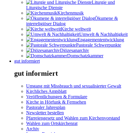
Liturgie und
Liturgische Dienste
Kirchenmusik
Ökumene &
interreligiöser Dialog
Kirche weltweit
Umwelt & Nachhaltigkeit
Engagemententwicklung
Pastorale Schwerpunkte
Diözesanarchiv
Domschatzkammer
gut informiert
gut informiert
Umgang mit Missbrauch und sexualisierter Gewalt
Kirchliches Amtsblatt
Veröffentlichungen & Formulare
Kirche in Hörfunk & Fernsehen
Pastoraler Jahresplan
Newsletter bestellen
Pfarreiengesetz und Wahlen zum Kirchenvorstand
Wahlen zum Ortskirchenrat
Archiv