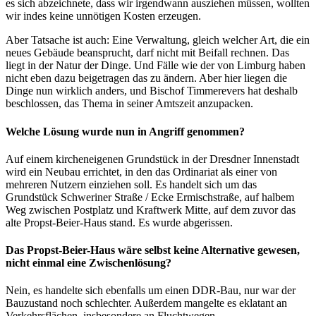
es sich abzeichnete, dass wir irgendwann ausziehen müssen, wollten
wir indes keine unnötigen Kosten erzeugen.
Aber Tatsache ist auch: Eine Verwaltung, gleich welcher Art, die ein
neues Gebäude beansprucht, darf nicht mit Beifall rechnen. Das
liegt in der Natur der Dinge. Und Fälle wie der von Limburg haben
nicht eben dazu beigetragen das zu ändern. Aber hier liegen die
Dinge nun wirklich anders, und Bischof Timmerevers hat deshalb
beschlossen, das Thema in seiner Amtszeit anzupacken.
Welche Lösung wurde nun in Angriff genommen?
Auf einem kircheneigenen Grundstück in der Dresdner Innenstadt
wird ein Neubau errichtet, in den das Ordinariat als einer von
mehreren Nutzern einziehen soll. Es handelt sich um das
Grundstück Schweriner Straße / Ecke Ermischstraße, auf halbem
Weg zwischen Postplatz und Kraftwerk Mitte, auf dem zuvor das
alte Propst-Beier-Haus stand. Es wurde abgerissen.
Das Propst-Beier-Haus wäre selbst keine Alternative gewesen,
nicht einmal eine Zwischenlösung?
Nein, es handelte sich ebenfalls um einen DDR-Bau, nur war der
Bauzustand noch schlechter. Außerdem mangelte es eklatant an
Verkehrsflächen, insbesondere an Fluchtwegen.