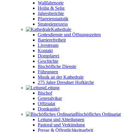
Wallfahrtsorte
Heilig & Selig
Jahresberichte
Pfarreienstatistik
Strategieprozess
Kathedrale
Gottesdienste und Öffnungszeiten
Barrierefreiheit
Livestream
Kontakt
Dompfarrei
Geschichte
Bischöfliche Dienste
Führungen
Musik an der Kathedrale
275 Jahre Dresdner Hofkirche
Leitung
Bischof
Generalvikar
Offizialat
Domkapitel
Bischöfliches Ordinariat
Leitung und Abteilungen
Pastoral und Verkündung
Presse & Öffentlichkeitsarbeit