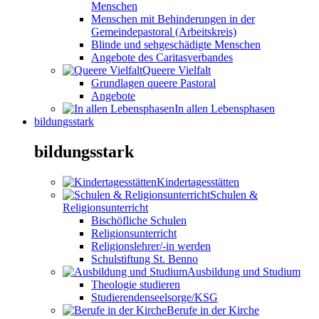
Menschen
Menschen mit Behinderungen in der
Gemeindepastoral (Arbeitskreis)
Blinde und sehgeschädigte Menschen
Angebote des Caritasverbandes
Queere Vielfalt
Grundlagen queere Pastoral
Angebote
In allen Lebensphasen
bildungsstark
bildungsstark
Kindertagesstätten
Schulen &
Religionsunterricht
Bischöfliche Schulen
Religionsunterricht
Religionslehrer/-in werden
Schulstiftung St. Benno
Ausbildung und Studium
Theologie studieren
Studierendenseelsorge/KSG
Berufe in der Kirche