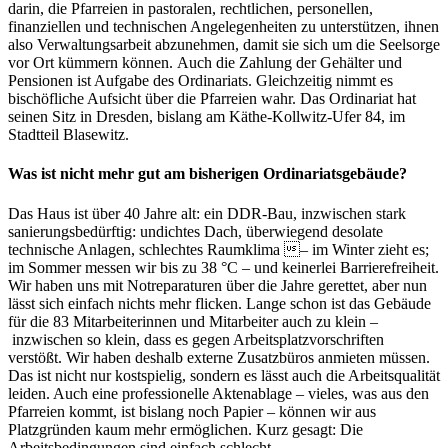
darin, die Pfarreien in pastoralen, rechtlichen, personellen,
finanziellen und technischen Angelegenheiten zu unterstützen, ihnen
also Verwaltungsarbeit abzunehmen, damit sie sich um die Seelsorge
vor Ort kümmern können. Auch die Zahlung der Gehälter und
Pensionen ist Aufgabe des Ordinariats. Gleichzeitig nimmt es
bischöfliche Aufsicht über die Pfarreien wahr. Das Ordinariat hat
seinen Sitz in Dresden, bislang am Käthe-Kollwitz-Ufer 84, im
Stadtteil Blasewitz.
Was ist nicht mehr gut am bisherigen Ordinariatsgebäude?
Das Haus ist über 40 Jahre alt: ein DDR-Bau, inzwischen stark
sanierungsbedürftig: undichtes Dach, überwiegend desolate
technische Anlagen, schlechtes Raumklima – im Winter zieht es;
im Sommer messen wir bis zu 38 °C – und keinerlei Barrierefreiheit.
Wir haben uns mit Notreparaturen über die Jahre gerettet, aber nun
lässt sich einfach nichts mehr flicken. Lange schon ist das Gebäude
für die 83 Mitarbeiterinnen und Mitarbeiter auch zu klein –
inzwischen so klein, dass es gegen Arbeitsplatzvorschriften
verstößt. Wir haben deshalb externe Zusatzbüros anmieten müssen.
Das ist nicht nur kostspielig, sondern es lässt auch die Arbeitsqualität
leiden. Auch eine professionelle Aktenablage – vieles, was aus den
Pfarreien kommt, ist bislang noch Papier – können wir aus
Platzgründen kaum mehr ermöglichen. Kurz gesagt: Die
Arbeitsbedingungen sind einfach schlecht.