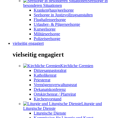
Seelsorge in
besonderen Situationen
Kranken(haus)seelsorge
Seelsorge in Justizvollzugsanstalten
Flughafenseelsorge
Urlauber- & Pilgerseelsorge
Kurseelsorge
Militärseelsorge
Polizeiseelsorge
vielseitig engagiert
vielseitig engagiert
Kirchliche Gremien
Diözesanpastoralrat
Katholikenrat
Priesterrat
Vermögensverwaltungsrat
Dekanatskonferenz
Ortskirchenrat / Pfarreirat
Kirchenvorstand
Liturgie und
Liturgische Dienste
Liturgische Dienste
Kommission für Liturgie und Kunst