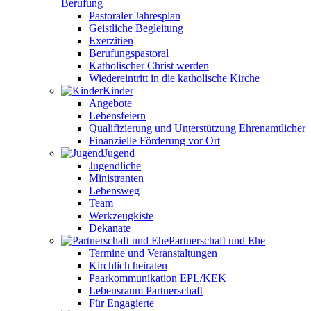
Berufung
Pastoraler Jahresplan
Geistliche Begleitung
Exerzitien
Berufungspastoral
Katholischer Christ werden
Wiedereintritt in die katholische Kirche
Kinder
Angebote
Lebensfeiern
Qualifizierung und Unterstützung Ehrenamtlicher
Finanzielle Förderung vor Ort
Jugend
Jugendliche
Ministranten
Lebensweg
Team
Werkzeugkiste
Dekanate
Partnerschaft und Ehe
Termine und Veranstaltungen
Kirchlich heiraten
Paarkommunikation EPL/KEK
Lebensraum Partnerschaft
Für Engagierte