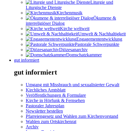
Liturgie und
Liturgische Dienste
Kirchenmusik
Ökumene &
interreligiöser Dialog
Kirche weltweit
Umwelt & Nachhaltigkeit
Engagemententwicklung
Pastorale Schwerpunkte
Diözesanarchiv
Domschatzkammer
gut informiert
gut informiert
Umgang mit Missbrauch und sexualisierter Gewalt
Kirchliches Amtsblatt
Veröffentlichungen & Formulare
Kirche in Hörfunk & Fernsehen
Pastoraler Jahresplan
Newsletter bestellen
Pfarreiengesetz und Wahlen zum Kirchenvorstand
Wahlen zum Ortskirchenrat
Archiv