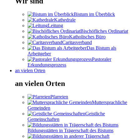
Wir sind
Bistum im Überblick
Kathedrale
Leitung
Bischöfliches Ordinariat
Katholisches Büro
Caritasverband
Das Bistum als
Arbeitgeber
Pastoraler
Erkundungsprozess
an vielen Orten
an vielen Orten
Pfarreien
Muttersprachliche
Gemeinden
Geistliche
Gemeinschaften
Bildungsstätten in Trägerschaft des Bistums