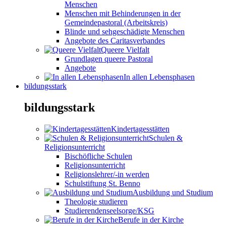
Menschen
Menschen mit Behinderungen in der
Gemeindepastoral (Arbeitskreis)
Blinde und sehgeschädigte Menschen
Angebote des Caritasverbandes
Queere Vielfalt
Grundlagen queere Pastoral
Angebote
In allen Lebensphasen
bildungsstark
bildungsstark
Kindertagesstätten
Schulen &
Religionsunterricht
Bischöfliche Schulen
Religionsunterricht
Religionslehrer/-in werden
Schulstiftung St. Benno
Ausbildung und Studium
Theologie studieren
Studierendenseelsorge/KSG
Berufe in der Kirche