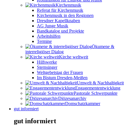
Kirchenmusik
Referat für Kirchenmusik
Kirchenmusik in den Regionen
Dresdner Kapellknaben
AG Junge Musik
Bandkatalog und Projekte
Arbeitshilfen
Termine
Ökumene &
interreligiöser Dialog
Kirche weltweit
Hilfswerke
Sternsinger
Weltgebetstag der Frauen
Im Bistum Dresden-Meißen
Umwelt & Nachhaltigkeit
Engagemententwicklung
Pastorale Schwerpunkte
Diözesanarchiv
Domschatzkammer
gut informiert
gut informiert