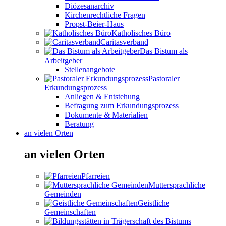
Diözesanarchiv
Kirchenrechtliche Fragen
Propst-Beier-Haus
Katholisches Büro
Caritasverband
Das Bistum als
Arbeitgeber
Stellenangebote
Pastoraler
Erkundungsprozess
Anliegen & Entstehung
Befragung zum Erkundungsprozess
Dokumente & Materialien
Beratung
an vielen Orten
an vielen Orten
Pfarreien
Muttersprachliche
Gemeinden
Geistliche
Gemeinschaften