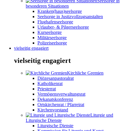
Seelsorge in
besonderen Situationen
Kranken(haus)seelsorge
Seelsorge in Justizvollzugsanstalten
Flughafenseelsorge
Urlauber- & Pilgerseelsorge
Kurseelsorge
Militärseelsorge
Polizeiseelsorge
vielseitig engagiert
vielseitig engagiert
Kirchliche Gremien
Diözesanpastoralrat
Katholikenrat
Priesterrat
Vermögensverwaltungsrat
Dekanatskonferenz
Ortskirchenrat / Pfarreirat
Kirchenvorstand
Liturgie und
Liturgische Dienste
Liturgische Dienste
Kommission für Liturgie und Kunst