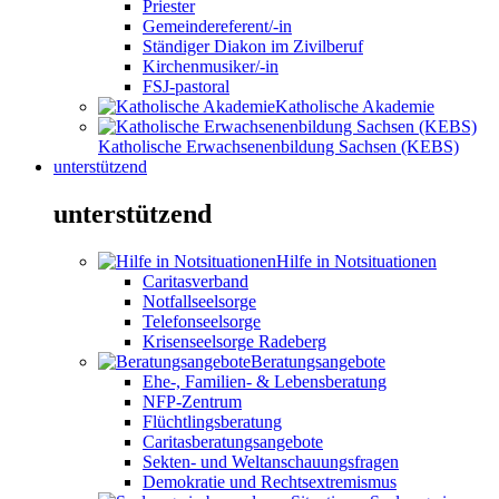
Priester
Gemeindereferent/-in
Ständiger Diakon im Zivilberuf
Kirchenmusiker/-in
FSJ-pastoral
Katholische Akademie
Katholische Erwachsenenbildung Sachsen (KEBS)
unterstützend
unterstützend
Hilfe in Notsituationen
Caritasverband
Notfallseelsorge
Telefonseelsorge
Krisenseelsorge Radeberg
Beratungsangebote
Ehe-, Familien- & Lebensberatung
NFP-Zentrum
Flüchtlingsberatung
Caritasberatungsangebote
Sekten- und Weltanschauungsfragen
Demokratie und Rechtsextremismus