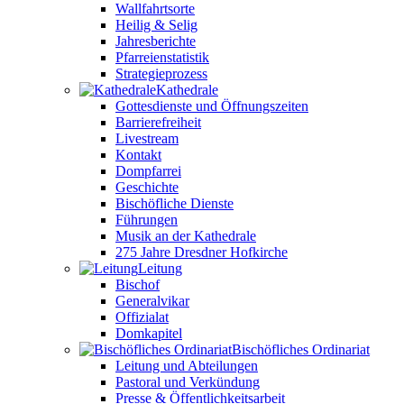
Wallfahrtsorte
Heilig & Selig
Jahresberichte
Pfarreienstatistik
Strategieprozess
Kathedrale
Gottesdienste und Öffnungszeiten
Barrierefreiheit
Livestream
Kontakt
Dompfarrei
Geschichte
Bischöfliche Dienste
Führungen
Musik an der Kathedrale
275 Jahre Dresdner Hofkirche
Leitung
Bischof
Generalvikar
Offizialat
Domkapitel
Bischöfliches Ordinariat
Leitung und Abteilungen
Pastoral und Verkündung
Presse & Öffentlichkeitsarbeit