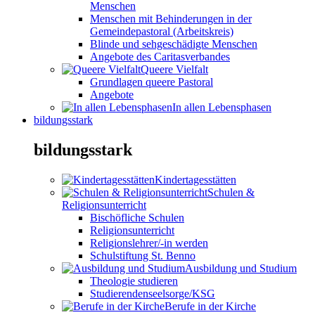
Menschen
Menschen mit Behinderungen in der
Gemeindepastoral (Arbeitskreis)
Blinde und sehgeschädigte Menschen
Angebote des Caritasverbandes
Queere Vielfalt
Grundlagen queere Pastoral
Angebote
In allen Lebensphasen
bildungsstark
bildungsstark
Kindertagesstätten
Schulen &
Religionsunterricht
Bischöfliche Schulen
Religionsunterricht
Religionslehrer/-in werden
Schulstiftung St. Benno
Ausbildung und Studium
Theologie studieren
Studierendenseelsorge/KSG
Berufe in der Kirche