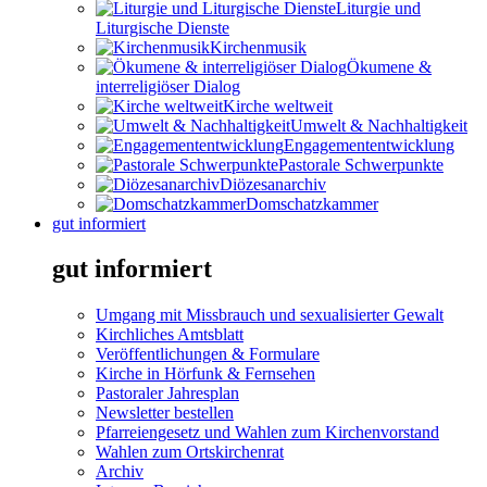
Liturgie und
Liturgische Dienste
Kirchenmusik
Ökumene &
interreligiöser Dialog
Kirche weltweit
Umwelt & Nachhaltigkeit
Engagemententwicklung
Pastorale Schwerpunkte
Diözesanarchiv
Domschatzkammer
gut informiert
gut informiert
Umgang mit Missbrauch und sexualisierter Gewalt
Kirchliches Amtsblatt
Veröffentlichungen & Formulare
Kirche in Hörfunk & Fernsehen
Pastoraler Jahresplan
Newsletter bestellen
Pfarreiengesetz und Wahlen zum Kirchenvorstand
Wahlen zum Ortskirchenrat
Archiv