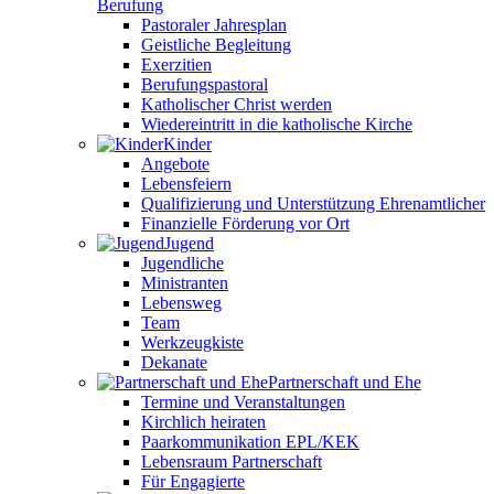
Berufung
Pastoraler Jahresplan
Geistliche Begleitung
Exerzitien
Berufungspastoral
Katholischer Christ werden
Wiedereintritt in die katholische Kirche
Kinder
Angebote
Lebensfeiern
Qualifizierung und Unterstützung Ehrenamtlicher
Finanzielle Förderung vor Ort
Jugend
Jugendliche
Ministranten
Lebensweg
Team
Werkzeugkiste
Dekanate
Partnerschaft und Ehe
Termine und Veranstaltungen
Kirchlich heiraten
Paarkommunikation EPL/KEK
Lebensraum Partnerschaft
Für Engagierte