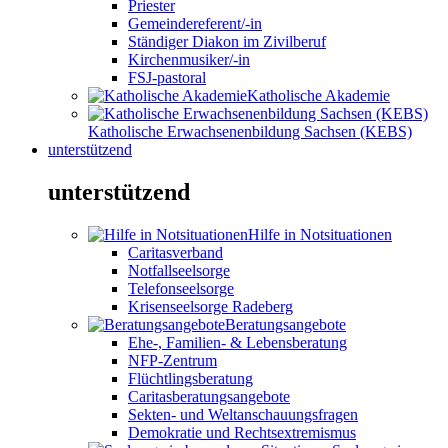
Priester
Gemeindereferent/-in
Ständiger Diakon im Zivilberuf
Kirchenmusiker/-in
FSJ-pastoral
Katholische Akademie
Katholische Erwachsenenbildung Sachsen (KEBS)
unterstützend
unterstützend
Hilfe in Notsituationen
Caritasverband
Notfallseelsorge
Telefonseelsorge
Krisenseelsorge Radeberg
Beratungsangebote
Ehe-, Familien- & Lebensberatung
NFP-Zentrum
Flüchtlingsberatung
Caritasberatungsangebote
Sekten- und Weltanschauungsfragen
Demokratie und Rechtsextremismus