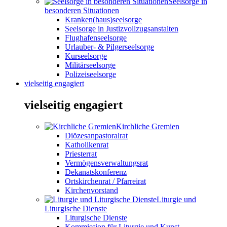
Seelsorge in
besonderen Situationen
Kranken(haus)seelsorge
Seelsorge in Justizvollzugsanstalten
Flughafenseelsorge
Urlauber- & Pilgerseelsorge
Kurseelsorge
Militärseelsorge
Polizeiseelsorge
vielseitig engagiert
vielseitig engagiert
Kirchliche Gremien
Diözesanpastoralrat
Katholikenrat
Priesterrat
Vermögensverwaltungsrat
Dekanatskonferenz
Ortskirchenrat / Pfarreirat
Kirchenvorstand
Liturgie und
Liturgische Dienste
Liturgische Dienste
Kommission für Liturgie und Kunst