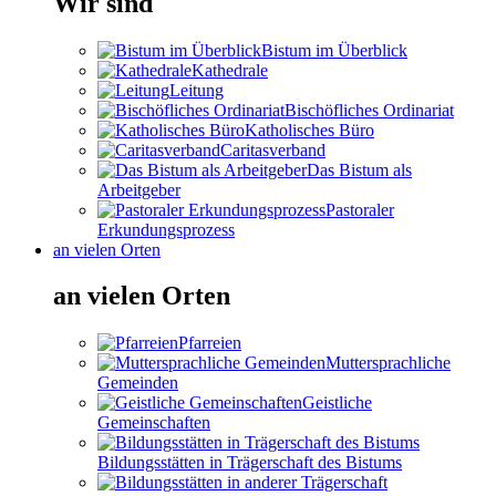
Wir sind
Bistum im Überblick
Kathedrale
Leitung
Bischöfliches Ordinariat
Katholisches Büro
Caritasverband
Das Bistum als
Arbeitgeber
Pastoraler
Erkundungsprozess
an vielen Orten
an vielen Orten
Pfarreien
Muttersprachliche
Gemeinden
Geistliche
Gemeinschaften
Bildungsstätten in Trägerschaft des Bistums