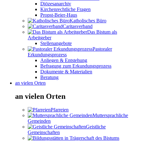
Diözesanarchiv
Kirchenrechtliche Fragen
Propst-Beier-Haus
Katholisches Büro
Caritasverband
Das Bistum als
Arbeitgeber
Stellenangebote
Pastoraler
Erkundungsprozess
Anliegen & Entstehung
Befragung zum Erkundungsprozess
Dokumente & Materialien
Beratung
an vielen Orten
an vielen Orten
Pfarreien
Muttersprachliche
Gemeinden
Geistliche
Gemeinschaften