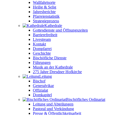
Wallfahrtsorte
Heilig & Selig
Jahresberichte
Pfarreienstatistik
Strategieprozess
Kathedrale
Gottesdienste und Öffnungszeiten
Barrierefreiheit
Livestream
Kontakt
Dompfarrei
Geschichte
Bischöfliche Dienste
Führungen
Musik an der Kathedrale
275 Jahre Dresdner Hofkirche
Leitung
Bischof
Generalvikar
Offizialat
Domkapitel
Bischöfliches Ordinariat
Leitung und Abteilungen
Pastoral und Verkündung
Presse & Öffentlichkeitsarbeit