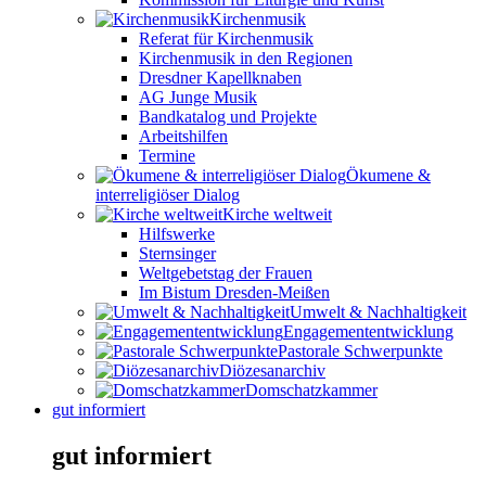
Kirchenmusik
Referat für Kirchenmusik
Kirchenmusik in den Regionen
Dresdner Kapellknaben
AG Junge Musik
Bandkatalog und Projekte
Arbeitshilfen
Termine
Ökumene &
interreligiöser Dialog
Kirche weltweit
Hilfswerke
Sternsinger
Weltgebetstag der Frauen
Im Bistum Dresden-Meißen
Umwelt & Nachhaltigkeit
Engagemententwicklung
Pastorale Schwerpunkte
Diözesanarchiv
Domschatzkammer
gut informiert
gut informiert