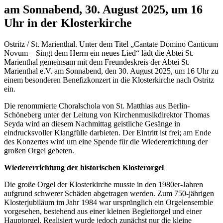
am Sonnabend, 30. August 2025, um 16
Uhr in der Klosterkirche
Ostritz / St. Marienthal. Unter dem Titel „Cantate Domino Canticum
Novum – Singt dem Herrn ein neues Lied“ lädt die Abtei St.
Marienthal gemeinsam mit dem Freundeskreis der Abtei St.
Marienthal e.V. am Sonnabend, den 30. August 2025, um 16 Uhr zu
einem besonderen Benefizkonzert in die Klosterkirche nach Ostritz
ein.
Die renommierte Choralschola von St. Matthias aus Berlin-
Schöneberg unter der Leitung von Kirchenmusikdirektor Thomas
Seyda wird an diesem Nachmittag geistliche Gesänge in
eindrucksvoller Klangfülle darbieten. Der Eintritt ist frei; am Ende
des Konzertes wird um eine Spende für die Wiedererrichtung der
großen Orgel gebeten.
Wiedererrichtung der historischen Klosterorgel
Die große Orgel der Klosterkirche musste in den 1980er-Jahren
aufgrund schwerer Schäden abgetragen werden. Zum 750-jährigen
Klosterjubiläum im Jahr 1984 war ursprünglich ein Orgelensemble
vorgesehen, bestehend aus einer kleinen Begleitorgel und einer
Hauptorgel. Realisiert wurde jedoch zunächst nur die kleine