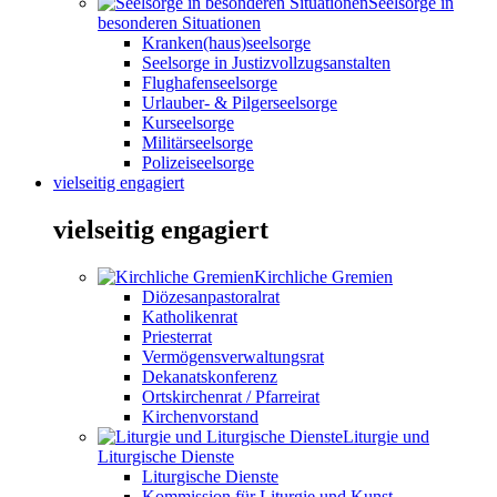
Seelsorge in
besonderen Situationen
Kranken(haus)seelsorge
Seelsorge in Justizvollzugsanstalten
Flughafenseelsorge
Urlauber- & Pilgerseelsorge
Kurseelsorge
Militärseelsorge
Polizeiseelsorge
vielseitig engagiert
vielseitig engagiert
Kirchliche Gremien
Diözesanpastoralrat
Katholikenrat
Priesterrat
Vermögensverwaltungsrat
Dekanatskonferenz
Ortskirchenrat / Pfarreirat
Kirchenvorstand
Liturgie und
Liturgische Dienste
Liturgische Dienste
Kommission für Liturgie und Kunst