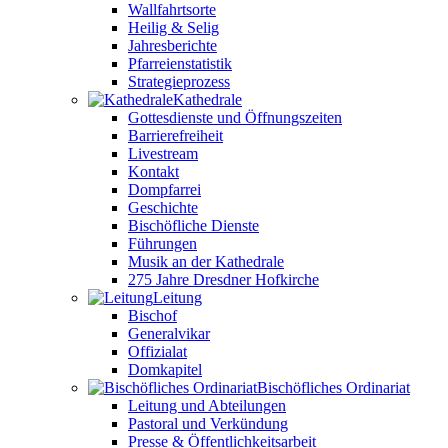
Wallfahrtsorte
Heilig & Selig
Jahresberichte
Pfarreienstatistik
Strategieprozess
Kathedrale
Gottesdienste und Öffnungszeiten
Barrierefreiheit
Livestream
Kontakt
Dompfarrei
Geschichte
Bischöfliche Dienste
Führungen
Musik an der Kathedrale
275 Jahre Dresdner Hofkirche
Leitung
Bischof
Generalvikar
Offizialat
Domkapitel
Bischöfliches Ordinariat
Leitung und Abteilungen
Pastoral und Verkündung
Presse & Öffentlichkeitsarbeit