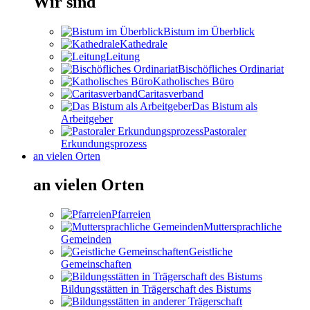
Wir sind
Bistum im Überblick
Kathedrale
Leitung
Bischöfliches Ordinariat
Katholisches Büro
Caritasverband
Das Bistum als
Arbeitgeber
Pastoraler
Erkundungsprozess
an vielen Orten
an vielen Orten
Pfarreien
Muttersprachliche
Gemeinden
Geistliche
Gemeinschaften
Bildungsstätten in Trägerschaft des Bistums