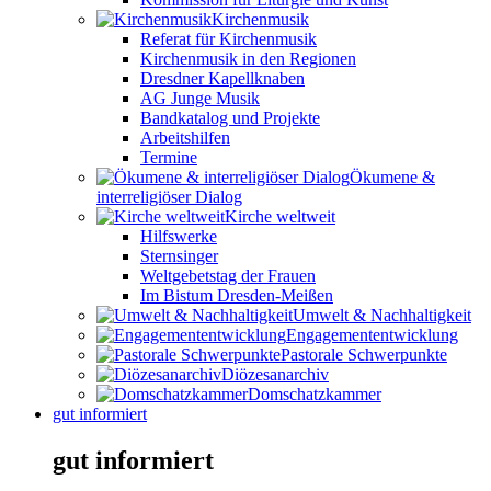
Kirchenmusik
Referat für Kirchenmusik
Kirchenmusik in den Regionen
Dresdner Kapellknaben
AG Junge Musik
Bandkatalog und Projekte
Arbeitshilfen
Termine
Ökumene &
interreligiöser Dialog
Kirche weltweit
Hilfswerke
Sternsinger
Weltgebetstag der Frauen
Im Bistum Dresden-Meißen
Umwelt & Nachhaltigkeit
Engagemententwicklung
Pastorale Schwerpunkte
Diözesanarchiv
Domschatzkammer
gut informiert
gut informiert