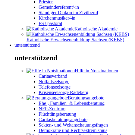
Priester
Gemeindereferent/-in
Ständiger Diakon im Zivilberuf
Kirchenmusiker/-in
FSJ-pastoral
Katholische Akademie
Katholische Erwachsenenbildung Sachsen (KEBS)
unterstützend
unterstützend
Hilfe in Notsituationen
Caritasverband
Notfallseelsorge
Telefonseelsorge
Krisenseelsorge Radeberg
Beratungsangebote
Ehe-, Familien- & Lebensberatung
NFP-Zentrum
Flüchtlingsberatung
Caritasberatungsangebote
Sekten- und Weltanschauungsfragen
Demokratie und Rechtsextremismus