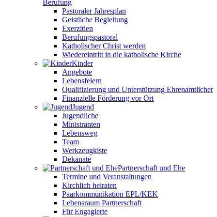
Berufung
Pastoraler Jahresplan
Geistliche Begleitung
Exerzitien
Berufungspastoral
Katholischer Christ werden
Wiedereintritt in die katholische Kirche
Kinder
Angebote
Lebensfeiern
Qualifizierung und Unterstützung Ehrenamtlicher
Finanzielle Förderung vor Ort
Jugend
Jugendliche
Ministranten
Lebensweg
Team
Werkzeugkiste
Dekanate
Partnerschaft und Ehe
Termine und Veranstaltungen
Kirchlich heiraten
Paarkommunikation EPL/KEK
Lebensraum Partnerschaft
Für Engagierte