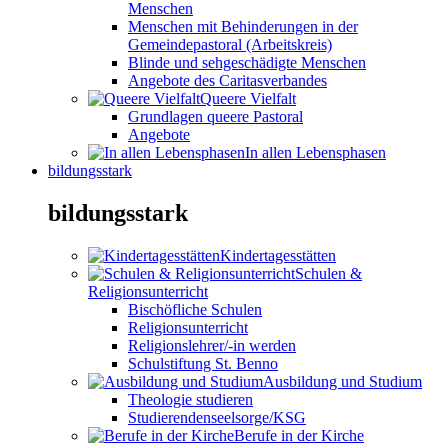
Menschen
Menschen mit Behinderungen in der
Gemeindepastoral (Arbeitskreis)
Blinde und sehgeschädigte Menschen
Angebote des Caritasverbandes
Queere Vielfalt
Grundlagen queere Pastoral
Angebote
In allen Lebensphasen
bildungsstark
bildungsstark
Kindertagesstätten
Schulen &
Religionsunterricht
Bischöfliche Schulen
Religionsunterricht
Religionslehrer/-in werden
Schulstiftung St. Benno
Ausbildung und Studium
Theologie studieren
Studierendenseelsorge/KSG
Berufe in der Kirche