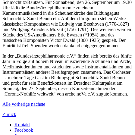
Schmochtitz/Bautzen. Für Sonnabend, den 26. September um 19.30
Uhr lädt die Bundesärztephilharmonie zu einem
Kammermusikabend in die Scheunenkirche des Bildungsguts
Schmochtitz Sankt Benno ein. Auf dem Programm stehen Werke
klassischer Komponisten wie Ludwig van Beethoven (1770-1827)
und Wolfgang Amadeus Mozart (1756-1791). Des weiteren werden
Stücke des US-Amerikaners Eric Ewazen (*1954) und des
russischen Komponisten Victor Ewald (1860-1935) gespielt. Der
Eintritt ist frei. Spenden werden dankend entgegengenommen.
In der „Bundesärztephilharmonie e.V.“ finden sich bereits das fünfte
Jahr in Folge auf hohem Niveau musizierende Ärztinnen und Ärzte,
Medizinstudentinnen und -studenten sowie Instrumentalistinnen und
Instrumentalisten anderer Berufsgruppen zusammen. Das Orchester
ist mehrere Tage Gast im Bildungsgut Schmochtitz Sankt Benno
und probt für sein Benefizkonzert im Dresdner Kulturpalast am
Sonntag, den 27. September, dessen Konzerteinnahmen der
„Corona-Nothilfe weltweit“ von arche noVa e.V. zugute kommen.
Alle
vorherige
nächste
Zurück
Kontakt
Facebook