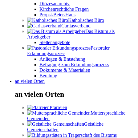
Diözesanarchiv
Kirchenrechtliche Fragen
Propst-Beier-Haus
Katholisches Büro
Caritasverband
Das Bistum als
Arbeitgeber
Stellenangebote
Pastoraler
Erkundungsprozess
Anliegen & Entstehung
Befragung zum Erkundungsprozess
Dokumente & Materialien
Beratung
an vielen Orten
an vielen Orten
Pfarreien
Muttersprachliche
Gemeinden
Geistliche
Gemeinschaften