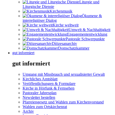
Liturgie und
Liturgische Dienste
Kirchenmusik
Ökumene &
interreligiöser Dialog
Kirche weltweit
Umwelt & Nachhaltigkeit
Engagemententwicklung
Pastorale Schwerpunkte
Diözesanarchiv
Domschatzkammer
gut informiert
gut informiert
Umgang mit Missbrauch und sexualisierter Gewalt
Kirchliches Amtsblatt
Veröffentlichungen & Formulare
Kirche in Hörfunk & Fernsehen
Pastoraler Jahresplan
Newsletter bestellen
Pfarreiengesetz und Wahlen zum Kirchenvorstand
Wahlen zum Ortskirchenrat
Archiv