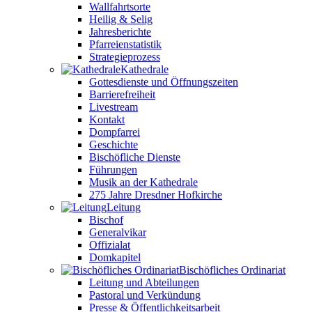
Wallfahrtsorte
Heilig & Selig
Jahresberichte
Pfarreienstatistik
Strategieprozess
Kathedrale
Gottesdienste und Öffnungszeiten
Barrierefreiheit
Livestream
Kontakt
Dompfarrei
Geschichte
Bischöfliche Dienste
Führungen
Musik an der Kathedrale
275 Jahre Dresdner Hofkirche
Leitung
Bischof
Generalvikar
Offizialat
Domkapitel
Bischöfliches Ordinariat
Leitung und Abteilungen
Pastoral und Verkündung
Presse & Öffentlichkeitsarbeit