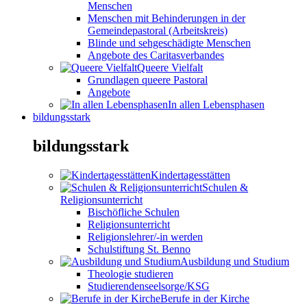
Menschen
Menschen mit Behinderungen in der
Gemeindepastoral (Arbeitskreis)
Blinde und sehgeschädigte Menschen
Angebote des Caritasverbandes
Queere Vielfalt
Grundlagen queere Pastoral
Angebote
In allen Lebensphasen
bildungsstark
bildungsstark
Kindertagesstätten
Schulen &
Religionsunterricht
Bischöfliche Schulen
Religionsunterricht
Religionslehrer/-in werden
Schulstiftung St. Benno
Ausbildung und Studium
Theologie studieren
Studierendenseelsorge/KSG
Berufe in der Kirche