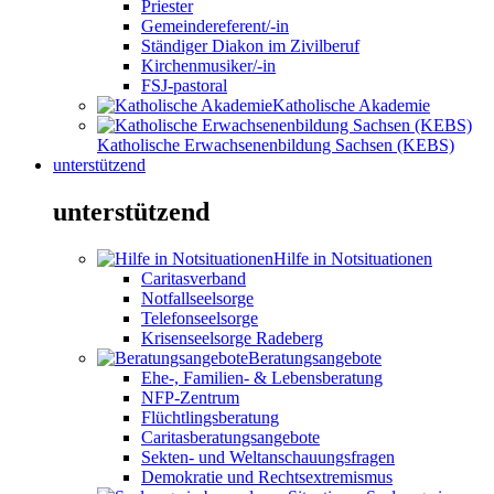
Priester
Gemeindereferent/-in
Ständiger Diakon im Zivilberuf
Kirchenmusiker/-in
FSJ-pastoral
Katholische Akademie
Katholische Erwachsenenbildung Sachsen (KEBS)
unterstützend
unterstützend
Hilfe in Notsituationen
Caritasverband
Notfallseelsorge
Telefonseelsorge
Krisenseelsorge Radeberg
Beratungsangebote
Ehe-, Familien- & Lebensberatung
NFP-Zentrum
Flüchtlingsberatung
Caritasberatungsangebote
Sekten- und Weltanschauungsfragen
Demokratie und Rechtsextremismus