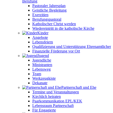
Berufung
Pastoraler Jahresplan
Geistliche Begleitung
Exerzitien
Berufungspastoral
Katholischer Christ werden
Wiedereintritt in die katholische Kirche
Kinder
Angebote
Lebensfeiern
Qualifizierung und Unterstützung Ehrenamtlicher
Finanzielle Förderung vor Ort
Jugend
Jugendliche
Ministranten
Lebensweg
Team
Werkzeugkiste
Dekanate
Partnerschaft und Ehe
Termine und Veranstaltungen
Kirchlich heiraten
Paarkommunikation EPL/KEK
Lebensraum Partnerschaft
Für Engagierte