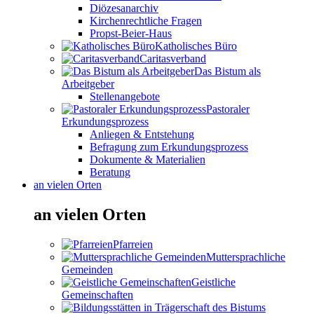
Diözesanarchiv
Kirchenrechtliche Fragen
Propst-Beier-Haus
Katholisches Büro
Caritasverband
Das Bistum als
Arbeitgeber
Stellenangebote
Pastoraler
Erkundungsprozess
Anliegen & Entstehung
Befragung zum Erkundungsprozess
Dokumente & Materialien
Beratung
an vielen Orten
an vielen Orten
Pfarreien
Muttersprachliche
Gemeinden
Geistliche
Gemeinschaften