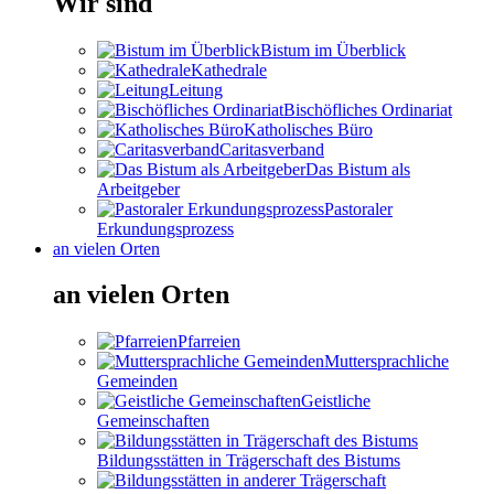
Wir sind
Bistum im Überblick
Kathedrale
Leitung
Bischöfliches Ordinariat
Katholisches Büro
Caritasverband
Das Bistum als
Arbeitgeber
Pastoraler
Erkundungsprozess
an vielen Orten
an vielen Orten
Pfarreien
Muttersprachliche
Gemeinden
Geistliche
Gemeinschaften
Bildungsstätten in Trägerschaft des Bistums