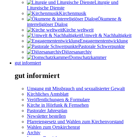
Liturgie und
Liturgische Dienste
Kirchenmusik
Ökumene &
interreligiöser Dialog
Kirche weltweit
Umwelt & Nachhaltigkeit
Engagemententwicklung
Pastorale Schwerpunkte
Diözesanarchiv
Domschatzkammer
gut informiert
gut informiert
Umgang mit Missbrauch und sexualisierter Gewalt
Kirchliches Amtsblatt
Veröffentlichungen & Formulare
Kirche in Hörfunk & Fernsehen
Pastoraler Jahresplan
Newsletter bestellen
Pfarreiengesetz und Wahlen zum Kirchenvorstand
Wahlen zum Ortskirchenrat
Archiv