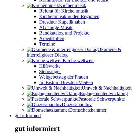
Kirchenmusik
Referat für Kirchenmusik
Kirchenmusik in den Regionen
Dresdner Kapellknaben
AG Junge Musik
Bandkatalog und Projekte
Arbeitshilfen
Termine
Ökumene &
interreligiöser Dialog
Kirche weltweit
Hilfswerke
Sternsinger
Weltgebetstag der Frauen
Im Bistum Dresden-Meißen
Umwelt & Nachhaltigkeit
Engagemententwicklung
Pastorale Schwerpunkte
Diözesanarchiv
Domschatzkammer
gut informiert
gut informiert