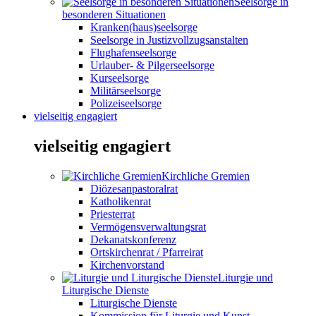
Seelsorge in
besonderen Situationen
Kranken(haus)seelsorge
Seelsorge in Justizvollzugsanstalten
Flughafenseelsorge
Urlauber- & Pilgerseelsorge
Kurseelsorge
Militärseelsorge
Polizeiseelsorge
vielseitig engagiert
vielseitig engagiert
Kirchliche Gremien
Diözesanpastoralrat
Katholikenrat
Priesterrat
Vermögensverwaltungsrat
Dekanatskonferenz
Ortskirchenrat / Pfarreirat
Kirchenvorstand
Liturgie und
Liturgische Dienste
Liturgische Dienste
Kommission für Liturgie und Kunst