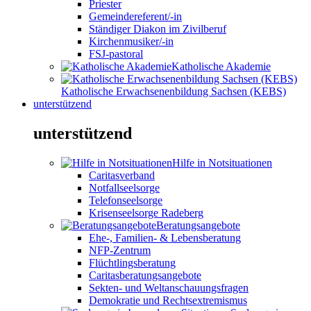
Priester
Gemeindereferent/-in
Ständiger Diakon im Zivilberuf
Kirchenmusiker/-in
FSJ-pastoral
Katholische Akademie
Katholische Erwachsenenbildung Sachsen (KEBS)
unterstützend
unterstützend
Hilfe in Notsituationen
Caritasverband
Notfallseelsorge
Telefonseelsorge
Krisenseelsorge Radeberg
Beratungsangebote
Ehe-, Familien- & Lebensberatung
NFP-Zentrum
Flüchtlingsberatung
Caritasberatungsangebote
Sekten- und Weltanschauungsfragen
Demokratie und Rechtsextremismus