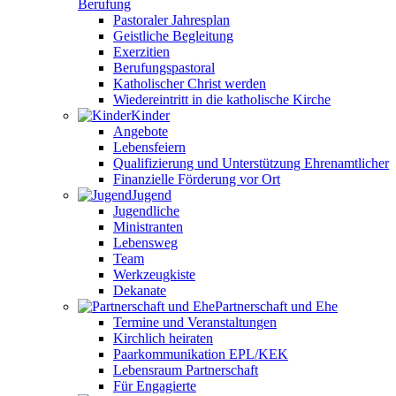
Berufung
Pastoraler Jahresplan
Geistliche Begleitung
Exerzitien
Berufungspastoral
Katholischer Christ werden
Wiedereintritt in die katholische Kirche
Kinder
Angebote
Lebensfeiern
Qualifizierung und Unterstützung Ehrenamtlicher
Finanzielle Förderung vor Ort
Jugend
Jugendliche
Ministranten
Lebensweg
Team
Werkzeugkiste
Dekanate
Partnerschaft und Ehe
Termine und Veranstaltungen
Kirchlich heiraten
Paarkommunikation EPL/KEK
Lebensraum Partnerschaft
Für Engagierte