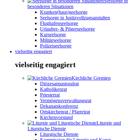
Seelsorge in
besonderen Situationen
Kranken(haus)seelsorge
Seelsorge in Justizvollzugsanstalten
Flughafenseelsorge
Urlauber- & Pilgerseelsorge
Kurseelsorge
Militärseelsorge
Polizeiseelsorge
vielseitig engagiert
vielseitig engagiert
Kirchliche Gremien
Diözesanpastoralrat
Katholikenrat
Priesterrat
Vermögensverwaltungsrat
Dekanatskonferenz
Ortskirchenrat / Pfarreirat
Kirchenvorstand
Liturgie und
Liturgische Dienste
Liturgische Dienste
Kommission für Liturgie und Kunst