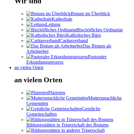
Wir sind
Bistum im Überblick
Kathedrale
Leitung
Bischöfliches Ordinariat
Katholisches Büro
Caritasverband
Das Bistum als
Arbeitgeber
Pastoraler
Erkundungsprozess
an vielen Orten
an vielen Orten
Pfarreien
Muttersprachliche
Gemeinden
Geistliche
Gemeinschaften
Bildungsstätten in Trägerschaft des Bistums