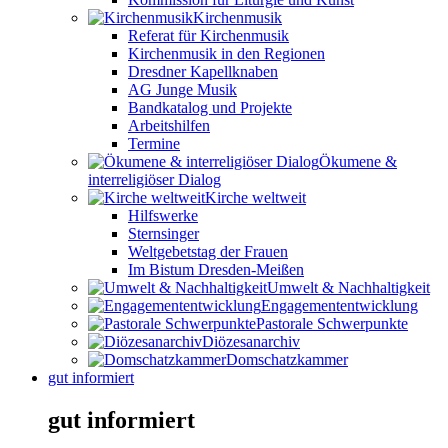
Kirchenmusik
Referat für Kirchenmusik
Kirchenmusik in den Regionen
Dresdner Kapellknaben
AG Junge Musik
Bandkatalog und Projekte
Arbeitshilfen
Termine
Ökumene &
interreligiöser Dialog
Kirche weltweit
Hilfswerke
Sternsinger
Weltgebetstag der Frauen
Im Bistum Dresden-Meißen
Umwelt & Nachhaltigkeit
Engagemententwicklung
Pastorale Schwerpunkte
Diözesanarchiv
Domschatzkammer
gut informiert
gut informiert