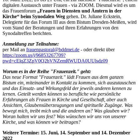
digitalen Austausch unter Frauen - via ZOOM. Diesmal wird es um
das Frauenforum
„Frauen in Diensten und Ämtern in der
Kirche“ beim Synodalen Weg
gehen. Dr. Juliane Eckstein,
Delegierte für das Forum III aus dem Bistum Dresden-Meißen, wird
vom Stand der Beratungen und ihren Erfahrungen von den
Synodaltreffen berichten.
Anmeldung zur Teilnahme:
per Mail an
frauenpastoral@bddmei.de
- oder direkt über
https://zoom.us/j/96853267709?
pwd=cElqZ3ZpV0Q2bVNZemRWUDA0UUlsdz09
Worum es in der Reihe "Frauenzeit." geht:
Das neue Format "Frauenzeit." lädt Frauen aus dem ganzen
Bistum ein, miteinander in Kontakt zu kommen, sich auszutauschen
und das Einsatz- und Wirkungsfeld der jeweils anderen kennen zu
lernen. Geteilt werden können so berufliche wie persönliche
Erfahrungen als Frauen in Kirche und Gesellschaft, aber auch
Ansichten, Glaubensüberzeugungen und spirituelle Zugänge. Was
bewegt mich, treibt mich und die anderen an? Was glauben wir?
Woran halten wir uns fest? Was wünschen wir uns von unserer
Kirche, und was können wir beitragen?
Weitere Termine: 15. Juni, 14. September und 14. Dezember
2022