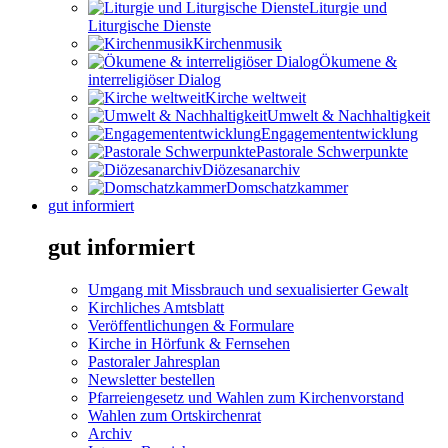
Liturgie und
Liturgische Dienste
Kirchenmusik
Ökumene &
interreligiöser Dialog
Kirche weltweit
Umwelt & Nachhaltigkeit
Engagemententwicklung
Pastorale Schwerpunkte
Diözesanarchiv
Domschatzkammer
gut informiert
gut informiert
Umgang mit Missbrauch und sexualisierter Gewalt
Kirchliches Amtsblatt
Veröffentlichungen & Formulare
Kirche in Hörfunk & Fernsehen
Pastoraler Jahresplan
Newsletter bestellen
Pfarreiengesetz und Wahlen zum Kirchenvorstand
Wahlen zum Ortskirchenrat
Archiv