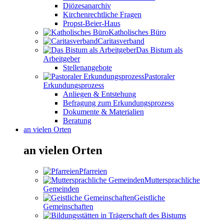
Diözesanarchiv
Kirchenrechtliche Fragen
Propst-Beier-Haus
Katholisches Büro
Caritasverband
Das Bistum als
Arbeitgeber
Stellenangebote
Pastoraler
Erkundungsprozess
Anliegen & Entstehung
Befragung zum Erkundungsprozess
Dokumente & Materialien
Beratung
an vielen Orten
an vielen Orten
Pfarreien
Muttersprachliche
Gemeinden
Geistliche
Gemeinschaften