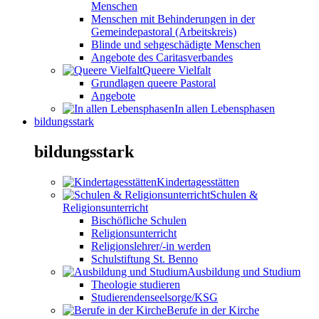
Menschen
Menschen mit Behinderungen in der
Gemeindepastoral (Arbeitskreis)
Blinde und sehgeschädigte Menschen
Angebote des Caritasverbandes
Queere Vielfalt
Grundlagen queere Pastoral
Angebote
In allen Lebensphasen
bildungsstark
bildungsstark
Kindertagesstätten
Schulen &
Religionsunterricht
Bischöfliche Schulen
Religionsunterricht
Religionslehrer/-in werden
Schulstiftung St. Benno
Ausbildung und Studium
Theologie studieren
Studierendenseelsorge/KSG
Berufe in der Kirche