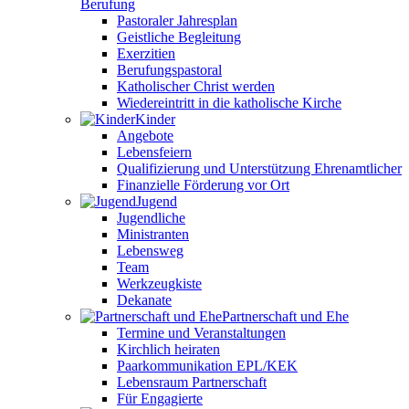
Berufung
Pastoraler Jahresplan
Geistliche Begleitung
Exerzitien
Berufungspastoral
Katholischer Christ werden
Wiedereintritt in die katholische Kirche
Kinder
Angebote
Lebensfeiern
Qualifizierung und Unterstützung Ehrenamtlicher
Finanzielle Förderung vor Ort
Jugend
Jugendliche
Ministranten
Lebensweg
Team
Werkzeugkiste
Dekanate
Partnerschaft und Ehe
Termine und Veranstaltungen
Kirchlich heiraten
Paarkommunikation EPL/KEK
Lebensraum Partnerschaft
Für Engagierte