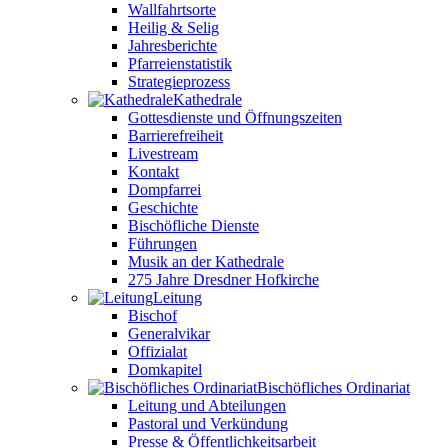
Wallfahrtsorte
Heilig & Selig
Jahresberichte
Pfarreienstatistik
Strategieprozess
Kathedrale
Gottesdienste und Öffnungszeiten
Barrierefreiheit
Livestream
Kontakt
Dompfarrei
Geschichte
Bischöfliche Dienste
Führungen
Musik an der Kathedrale
275 Jahre Dresdner Hofkirche
Leitung
Bischof
Generalvikar
Offizialat
Domkapitel
Bischöfliches Ordinariat
Leitung und Abteilungen
Pastoral und Verkündung
Presse & Öffentlichkeitsarbeit