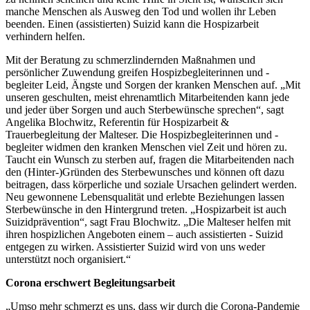
manche Menschen als Ausweg den Tod und wollen ihr Leben
beenden. Einen (assistierten) Suizid kann die Hospizarbeit
verhindern helfen.
Mit der Beratung zu schmerzlindernden Maßnahmen und
persönlicher Zuwendung greifen Hospizbegleiterinnen und -
begleiter Leid, Ängste und Sorgen der kranken Menschen auf. „Mit
unseren geschulten, meist ehrenamtlich Mitarbeitenden kann jede
und jeder über Sorgen und auch Sterbewünsche sprechen“, sagt
Angelika Blochwitz, Referentin für Hospizarbeit &
Trauerbegleitung​ der Malteser. Die Hospizbegleiterinnen und -
begleiter widmen den kranken Menschen viel Zeit und hören zu.
Taucht ein Wunsch zu sterben auf, fragen die Mitarbeitenden nach
den (Hinter-)Gründen des Sterbewunsches und können oft dazu
beitragen, dass körperliche und soziale Ursachen gelindert werden.
Neu gewonnene Lebensqualität und erlebte Beziehungen lassen
Sterbewünsche in den Hintergrund treten. „Hospizarbeit ist auch
Suizidprävention“, sagt Frau Blochwitz. „Die Malteser helfen mit
ihren hospizlichen Angeboten einem – auch assistierten - Suizid
entgegen zu wirken. Assistierter Suizid wird von uns weder
unterstützt noch organisiert.“
Corona erschwert Begleitungsarbeit
„Umso mehr schmerzt es uns, dass wir durch die Corona-Pandemie