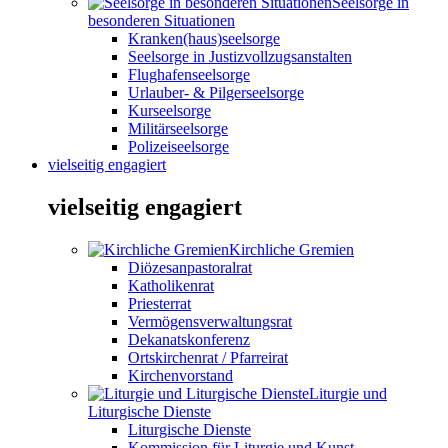
Seelsorge in
besonderen Situationen
Kranken(haus)seelsorge
Seelsorge in Justizvollzugsanstalten
Flughafenseelsorge
Urlauber- & Pilgerseelsorge
Kurseelsorge
Militärseelsorge
Polizeiseelsorge
vielseitig engagiert
vielseitig engagiert
Kirchliche Gremien
Diözesanpastoralrat
Katholikenrat
Priesterrat
Vermögensverwaltungsrat
Dekanatskonferenz
Ortskirchenrat / Pfarreirat
Kirchenvorstand
Liturgie und
Liturgische Dienste
Liturgische Dienste
Kommission für Liturgie und Kunst