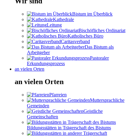
Wir sind
Bistum im Überblick
Kathedrale
Leitung
Bischöfliches Ordinariat
Katholisches Büro
Caritasverband
Das Bistum als
Arbeitgeber
Pastoraler
Erkundungsprozess
an vielen Orten
an vielen Orten
Pfarreien
Muttersprachliche
Gemeinden
Geistliche
Gemeinschaften
Bildungsstätten in Trägerschaft des Bistums