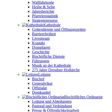
Wallfahrtsorte
Heilig & Selig
Jahresberichte
Pfarreienstatistik
Strategieprozess
Kathedrale
Gottesdienste und Öffnungszeiten
Barrierefreiheit
Livestream
Kontakt
Dompfarrei
Geschichte
Bischöfliche Dienste
Führungen
Musik an der Kathedrale
275 Jahre Dresdner Hofkirche
Leitung
Bischof
Generalvikar
Offizialat
Domkapitel
Bischöfliches Ordinariat
Leitung und Abteilungen
Pastoral und Verkündung
Presse & Öffentlichkeitsarbeit