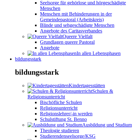
Seelsorge für gehörlose und hörgeschädigte
Menschen
Menschen mit Behinderungen in der
Gemeindepastoral (Arbeitskreis)
Blinde und sehgeschädigte Menschen
Angebote des Caritasverbandes
Queere Vielfalt
Grundlagen queere Pastoral
Angebote
In allen Lebensphasen
bildungsstark
bildungsstark
Kindertagesstätten
Schulen &
Religionsunterricht
Bischöfliche Schulen
Religionsunterricht
Religionslehrer/-in werden
Schulstiftung St. Benno
Ausbildung und Studium
Theologie studieren
Studierendenseelsorge/KSG