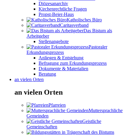
Diözesanarchiv
Kirchenrechtliche Fragen
Propst-Beier-Haus
Katholisches Büro
Caritasverband
Das Bistum als
Arbeitgeber
Stellenangebote
Pastoraler
Erkundungsprozess
Anliegen & Entstehung
Befragung zum Erkundungsprozess
Dokumente & Materialien
Beratung
an vielen Orten
an vielen Orten
Pfarreien
Muttersprachliche
Gemeinden
Geistliche
Gemeinschaften