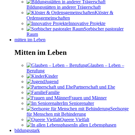
Bildungsstätten in anderer Trägerschaft
Klöster &
Ordensgemeinschaften
Innovative Projekte
Sorbischer pastoraler
Raum
mitten im Leben
Mitten im Leben
Glauben – Leben –
Berufung
Kinder
Jugend
Partnerschaft und Ehe
Familie
Frauen und Männer
Im Seniorenalter
Seelsorge
für Menschen mit Behinderung
Queere Vielfalt
In allen Lebensphasen
bildungsstark