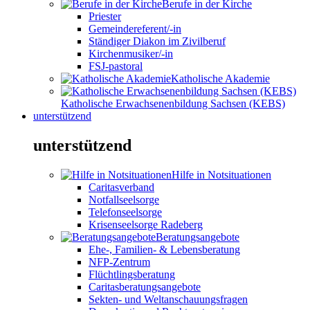
Berufe in der Kirche
Priester
Gemeindereferent/-in
Ständiger Diakon im Zivilberuf
Kirchenmusiker/-in
FSJ-pastoral
Katholische Akademie
Katholische Erwachsenenbildung Sachsen (KEBS)
unterstützend
unterstützend
Hilfe in Notsituationen
Caritasverband
Notfallseelsorge
Telefonseelsorge
Krisenseelsorge Radeberg
Beratungsangebote
Ehe-, Familien- & Lebensberatung
NFP-Zentrum
Flüchtlingsberatung
Caritasberatungsangebote
Sekten- und Weltanschauungsfragen