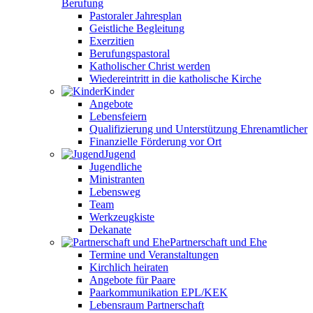
Berufung
Pastoraler Jahresplan
Geistliche Begleitung
Exerzitien
Berufungspastoral
Katholischer Christ werden
Wiedereintritt in die katholische Kirche
Kinder
Angebote
Lebensfeiern
Qualifizierung und Unterstützung Ehrenamtlicher
Finanzielle Förderung vor Ort
Jugend
Jugendliche
Ministranten
Lebensweg
Team
Werkzeugkiste
Dekanate
Partnerschaft und Ehe
Termine und Veranstaltungen
Kirchlich heiraten
Angebote für Paare
Paarkommunikation EPL/KEK
Lebensraum Partnerschaft