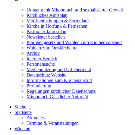
Umgang mit Missbrauch und sexualisierter Gewalt
Kirchliches Amtsblatt
Veröffentlichungen & Formulare
Kirche in Hörfunk & Fernsehen
Pastoraler Jahresplan
Newsletter bestellen
Pfarreiengesetz und Wahlen zum Kirchenvorstand
Wahlen zum Ortskirchenrat
Archiv
Interner Bereich
Personensuche
Mediennutzung und Urheberrecht
Datenschutz Website
Informationen zum Kirchenaustritt
Profanierung
Regelungen kirchlicher Datenschutz
Missbrauch Geistlicher Autorität
Suche ...
Startseite
Aktuelles
Termine & Veranstaltungen
Wir sind