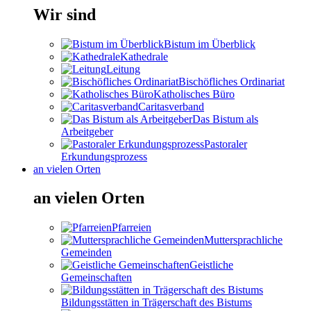
Wir sind
Bistum im Überblick
Kathedrale
Leitung
Bischöfliches Ordinariat
Katholisches Büro
Caritasverband
Das Bistum als
Arbeitgeber
Pastoraler
Erkundungsprozess
an vielen Orten
an vielen Orten
Pfarreien
Muttersprachliche
Gemeinden
Geistliche
Gemeinschaften
Bildungsstätten in Trägerschaft des Bistums