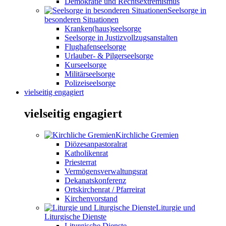
Demokratie und Rechtsextremismus
Seelsorge in
besonderen Situationen
Kranken(haus)seelsorge
Seelsorge in Justizvollzugsanstalten
Flughafenseelsorge
Urlauber- & Pilgerseelsorge
Kurseelsorge
Militärseelsorge
Polizeiseelsorge
vielseitig engagiert
vielseitig engagiert
Kirchliche Gremien
Diözesanpastoralrat
Katholikenrat
Priesterrat
Vermögensverwaltungsrat
Dekanatskonferenz
Ortskirchenrat / Pfarreirat
Kirchenvorstand
Liturgie und
Liturgische Dienste
Liturgische Dienste