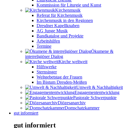
Kommission für Liturgie und Kunst
Kirchenmusik
Referat für Kirchenmusik
Kirchenmusik in den Regionen
Dresdner Kapellknaben
AG Junge Musik
Bandkatalog und Projekte
Arbeitshilfen
Termine
Ökumene &
interreligiöser Dialog
Kirche weltweit
Hilfswerke
Sternsinger
Weltgebetstag der Frauen
Im Bistum Dresden-Meißen
Umwelt & Nachhaltigkeit
Engagemententwicklung
Pastorale Schwerpunkte
Diözesanarchiv
Domschatzkammer
gut informiert
gut informiert