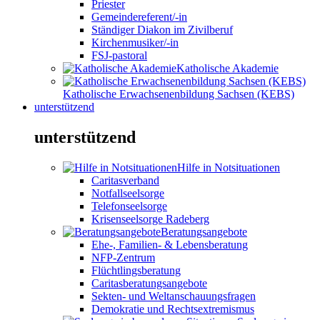
Priester
Gemeindereferent/-in
Ständiger Diakon im Zivilberuf
Kirchenmusiker/-in
FSJ-pastoral
Katholische Akademie
Katholische Erwachsenenbildung Sachsen (KEBS)
unterstützend
unterstützend
Hilfe in Notsituationen
Caritasverband
Notfallseelsorge
Telefonseelsorge
Krisenseelsorge Radeberg
Beratungsangebote
Ehe-, Familien- & Lebensberatung
NFP-Zentrum
Flüchtlingsberatung
Caritasberatungsangebote
Sekten- und Weltanschauungsfragen
Demokratie und Rechtsextremismus