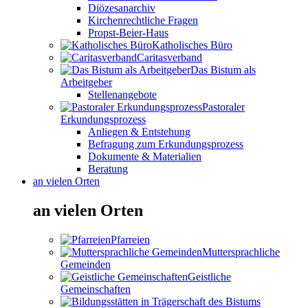
Diözesanarchiv
Kirchenrechtliche Fragen
Propst-Beier-Haus
Katholisches Büro
Caritasverband
Das Bistum als
Arbeitgeber
Stellenangebote
Pastoraler
Erkundungsprozess
Anliegen & Entstehung
Befragung zum Erkundungsprozess
Dokumente & Materialien
Beratung
an vielen Orten
an vielen Orten
Pfarreien
Muttersprachliche
Gemeinden
Geistliche
Gemeinschaften