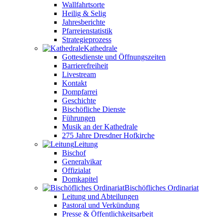
Wallfahrtsorte
Heilig & Selig
Jahresberichte
Pfarreienstatistik
Strategieprozess
Kathedrale
Gottesdienste und Öffnungszeiten
Barrierefreiheit
Livestream
Kontakt
Dompfarrei
Geschichte
Bischöfliche Dienste
Führungen
Musik an der Kathedrale
275 Jahre Dresdner Hofkirche
Leitung
Bischof
Generalvikar
Offizialat
Domkapitel
Bischöfliches Ordinariat
Leitung und Abteilungen
Pastoral und Verkündung
Presse & Öffentlichkeitsarbeit