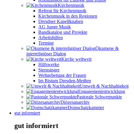
Kirchenmusik
Referat für Kirchenmusik
Kirchenmusik in den Regionen
Dresdner Kapellknaben
AG Junge Musik
Bandkatalog und Projekte
Arbeitshilfen
Termine
Ökumene &
interreligiöser Dialog
Kirche weltweit
Hilfswerke
Sternsinger
Weltgebetstag der Frauen
Im Bistum Dresden-Meißen
Umwelt & Nachhaltigkeit
Engagemententwicklung
Pastorale Schwerpunkte
Diözesanarchiv
Domschatzkammer
gut informiert
gut informiert