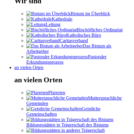
Wir sind
Bistum im Überblick
Kathedrale
Leitung
Bischöfliches Ordinariat
Katholisches Büro
Caritasverband
Das Bistum als
Arbeitgeber
Pastoraler
Erkundungsprozess
an vielen Orten
an vielen Orten
Pfarreien
Muttersprachliche
Gemeinden
Geistliche
Gemeinschaften
Bildungsstätten in Trägerschaft des Bistums