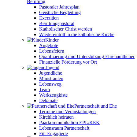
Berufung
Pastoraler Jahresplan
Geistliche Begleitung
Exerzitien
Berufungspastoral
Katholischer Christ werden
Wiedereintritt in die katholische Kirche
Kinder
Angebote
Lebensfeiern
Qualifizierung und Unterstützung Ehrenamtlicher
Finanzielle Förderung vor Ort
Jugend
Jugendliche
Ministranten
Lebensweg
Team
Werkzeugkiste
Dekanate
Partnerschaft und Ehe
Termine und Veranstaltungen
Kirchlich heiraten
Paarkommunikation EPL/KEK
Lebensraum Partnerschaft
Für Engagierte