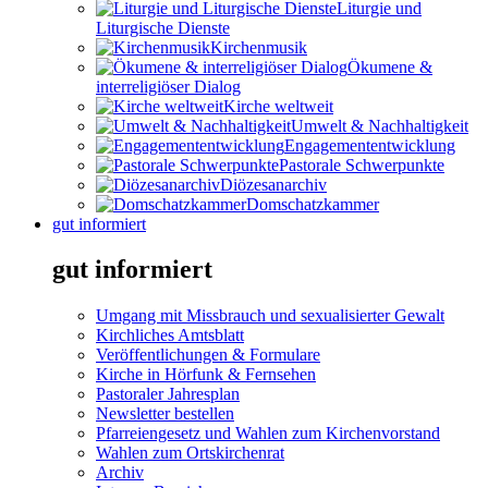
Liturgie und
Liturgische Dienste
Kirchenmusik
Ökumene &
interreligiöser Dialog
Kirche weltweit
Umwelt & Nachhaltigkeit
Engagemententwicklung
Pastorale Schwerpunkte
Diözesanarchiv
Domschatzkammer
gut informiert
gut informiert
Umgang mit Missbrauch und sexualisierter Gewalt
Kirchliches Amtsblatt
Veröffentlichungen & Formulare
Kirche in Hörfunk & Fernsehen
Pastoraler Jahresplan
Newsletter bestellen
Pfarreiengesetz und Wahlen zum Kirchenvorstand
Wahlen zum Ortskirchenrat
Archiv