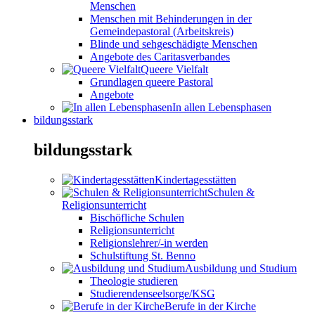
Menschen
Menschen mit Behinderungen in der
Gemeindepastoral (Arbeitskreis)
Blinde und sehgeschädigte Menschen
Angebote des Caritasverbandes
Queere Vielfalt
Grundlagen queere Pastoral
Angebote
In allen Lebensphasen
bildungsstark
bildungsstark
Kindertagesstätten
Schulen &
Religionsunterricht
Bischöfliche Schulen
Religionsunterricht
Religionslehrer/-in werden
Schulstiftung St. Benno
Ausbildung und Studium
Theologie studieren
Studierendenseelsorge/KSG
Berufe in der Kirche