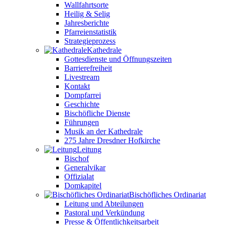
Wallfahrtsorte
Heilig & Selig
Jahresberichte
Pfarreienstatistik
Strategieprozess
Kathedrale
Gottesdienste und Öffnungszeiten
Barrierefreiheit
Livestream
Kontakt
Dompfarrei
Geschichte
Bischöfliche Dienste
Führungen
Musik an der Kathedrale
275 Jahre Dresdner Hofkirche
Leitung
Bischof
Generalvikar
Offizialat
Domkapitel
Bischöfliches Ordinariat
Leitung und Abteilungen
Pastoral und Verkündung
Presse & Öffentlichkeitsarbeit