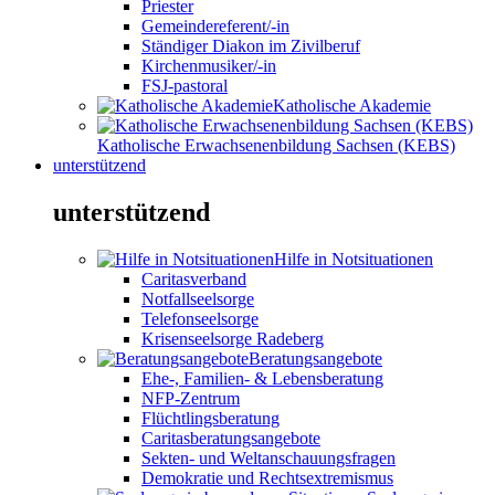
Priester
Gemeindereferent/-in
Ständiger Diakon im Zivilberuf
Kirchenmusiker/-in
FSJ-pastoral
Katholische Akademie
Katholische Erwachsenenbildung Sachsen (KEBS)
unterstützend
unterstützend
Hilfe in Notsituationen
Caritasverband
Notfallseelsorge
Telefonseelsorge
Krisenseelsorge Radeberg
Beratungsangebote
Ehe-, Familien- & Lebensberatung
NFP-Zentrum
Flüchtlingsberatung
Caritasberatungsangebote
Sekten- und Weltanschauungsfragen
Demokratie und Rechtsextremismus