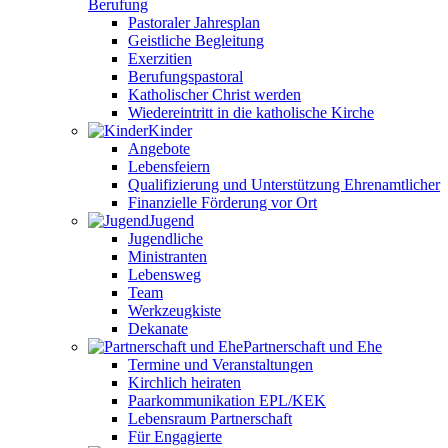
Berufung
Pastoraler Jahresplan
Geistliche Begleitung
Exerzitien
Berufungspastoral
Katholischer Christ werden
Wiedereintritt in die katholische Kirche
Kinder
Angebote
Lebensfeiern
Qualifizierung und Unterstützung Ehrenamtlicher
Finanzielle Förderung vor Ort
Jugend
Jugendliche
Ministranten
Lebensweg
Team
Werkzeugkiste
Dekanate
Partnerschaft und Ehe
Termine und Veranstaltungen
Kirchlich heiraten
Paarkommunikation EPL/KEK
Lebensraum Partnerschaft
Für Engagierte