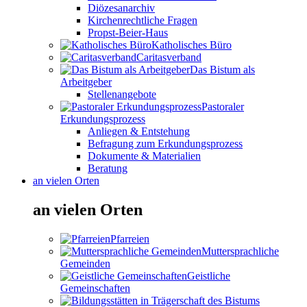
Diözesanarchiv
Kirchenrechtliche Fragen
Propst-Beier-Haus
Katholisches Büro
Caritasverband
Das Bistum als
Arbeitgeber
Stellenangebote
Pastoraler
Erkundungsprozess
Anliegen & Entstehung
Befragung zum Erkundungsprozess
Dokumente & Materialien
Beratung
an vielen Orten
an vielen Orten
Pfarreien
Muttersprachliche
Gemeinden
Geistliche
Gemeinschaften