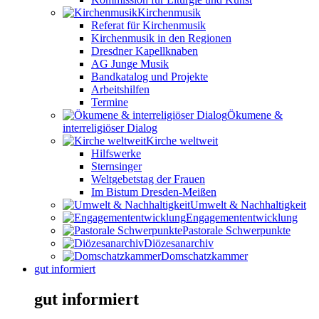
Kirchenmusik
Referat für Kirchenmusik
Kirchenmusik in den Regionen
Dresdner Kapellknaben
AG Junge Musik
Bandkatalog und Projekte
Arbeitshilfen
Termine
Ökumene &
interreligiöser Dialog
Kirche weltweit
Hilfswerke
Sternsinger
Weltgebetstag der Frauen
Im Bistum Dresden-Meißen
Umwelt & Nachhaltigkeit
Engagemententwicklung
Pastorale Schwerpunkte
Diözesanarchiv
Domschatzkammer
gut informiert
gut informiert