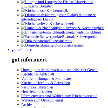
Liturgie und
Liturgische Dienste
Kirchenmusik
Ökumene &
interreligiöser Dialog
Kirche weltweit
Umwelt & Nachhaltigkeit
Engagemententwicklung
Pastorale Schwerpunkte
Diözesanarchiv
Domschatzkammer
gut informiert
gut informiert
Umgang mit Missbrauch und sexualisierter Gewalt
Kirchliches Amtsblatt
Veröffentlichungen & Formulare
Kirche in Hörfunk & Fernsehen
Pastoraler Jahresplan
Newsletter bestellen
Pfarreiengesetz und Wahlen zum Kirchenvorstand
Wahlen zum Ortskirchenrat
Archiv