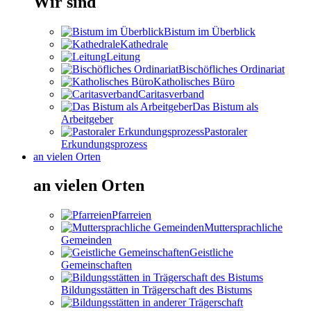
Wir sind
Bistum im Überblick
Kathedrale
Leitung
Bischöfliches Ordinariat
Katholisches Büro
Caritasverband
Das Bistum als
Arbeitgeber
Pastoraler
Erkundungsprozess
an vielen Orten
an vielen Orten
Pfarreien
Muttersprachliche
Gemeinden
Geistliche
Gemeinschaften
Bildungsstätten in Trägerschaft des Bistums