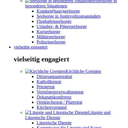
Seelsorge in
besonderen Situationen
Kranken(haus)seelsorge
Seelsorge in Justizvollzugsanstalten
Flughafenseelsorge
Urlauber- & Pilgerseelsorge
Kurseelsorge
Militärseelsorge
Polizeiseelsorge
vielseitig engagiert
vielseitig engagiert
Kirchliche Gremien
Diözesanpastoralrat
Katholikenrat
Priesterrat
Vermögensverwaltungsrat
Dekanatskonferenz
Ortskirchenrat / Pfarreirat
Kirchenvorstand
Liturgie und
Liturgische Dienste
Liturgische Dienste
Kommission für Liturgie und Kunst