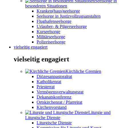
Seelsorge in
besonderen Situationen
Kranken(haus)seelsorge
Seelsorge in Justizvollzugsanstalten
Flughafenseelsorge
Urlauber- & Pilgerseelsorge
Kurseelsorge
Militärseelsorge
Polizeiseelsorge
vielseitig engagiert
vielseitig engagiert
Kirchliche Gremien
Diözesanpastoralrat
Katholikenrat
Priesterrat
Vermögensverwaltungsrat
Dekanatskonferenz
Ortskirchenrat / Pfarreirat
Kirchenvorstand
Liturgie und
Liturgische Dienste
Liturgische Dienste
Kommission für Liturgie und Kunst