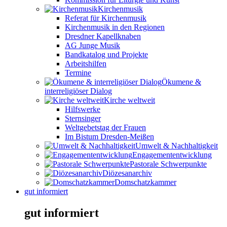
Kirchenmusik
Referat für Kirchenmusik
Kirchenmusik in den Regionen
Dresdner Kapellknaben
AG Junge Musik
Bandkatalog und Projekte
Arbeitshilfen
Termine
Ökumene &
interreligiöser Dialog
Kirche weltweit
Hilfswerke
Sternsinger
Weltgebetstag der Frauen
Im Bistum Dresden-Meißen
Umwelt & Nachhaltigkeit
Engagemententwicklung
Pastorale Schwerpunkte
Diözesanarchiv
Domschatzkammer
gut informiert
gut informiert