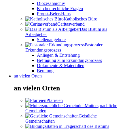
Diözesanarchiv
Kirchenrechtliche Fragen
Propst-Beier-Haus
Katholisches Büro
Caritasverband
Das Bistum als
Arbeitgeber
Stellenangebote
Pastoraler
Erkundungsprozess
Anliegen & Entstehung
Befragung zum Erkundungsprozess
Dokumente & Materialien
Beratung
an vielen Orten
an vielen Orten
Pfarreien
Muttersprachliche
Gemeinden
Geistliche
Gemeinschaften