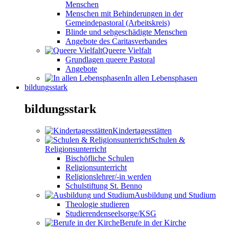
Menschen
Menschen mit Behinderungen in der
Gemeindepastoral (Arbeitskreis)
Blinde und sehgeschädigte Menschen
Angebote des Caritasverbandes
Queere Vielfalt
Grundlagen queere Pastoral
Angebote
In allen Lebensphasen
bildungsstark
bildungsstark
Kindertagesstätten
Schulen &
Religionsunterricht
Bischöfliche Schulen
Religionsunterricht
Religionslehrer/-in werden
Schulstiftung St. Benno
Ausbildung und Studium
Theologie studieren
Studierendenseelsorge/KSG
Berufe in der Kirche