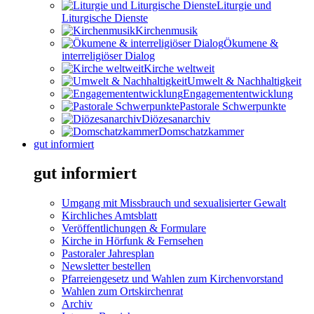
Liturgie und
Liturgische Dienste
Kirchenmusik
Ökumene &
interreligiöser Dialog
Kirche weltweit
Umwelt & Nachhaltigkeit
Engagemententwicklung
Pastorale Schwerpunkte
Diözesanarchiv
Domschatzkammer
gut informiert
gut informiert
Umgang mit Missbrauch und sexualisierter Gewalt
Kirchliches Amtsblatt
Veröffentlichungen & Formulare
Kirche in Hörfunk & Fernsehen
Pastoraler Jahresplan
Newsletter bestellen
Pfarreiengesetz und Wahlen zum Kirchenvorstand
Wahlen zum Ortskirchenrat
Archiv