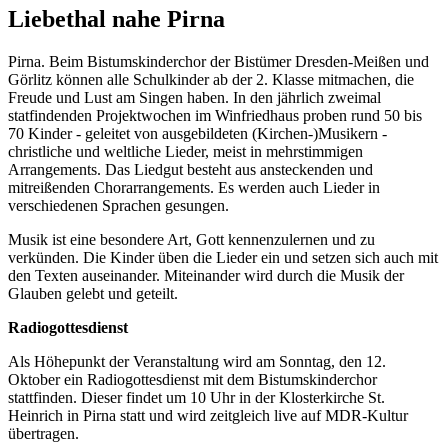
Liebethal nahe Pirna
Pirna. Beim Bistumskinderchor der Bistümer Dresden-Meißen und
Görlitz können alle Schulkinder ab der 2. Klasse mitmachen, die
Freude und Lust am Singen haben. In den jährlich zweimal
statfindenden Projektwochen im Winfriedhaus proben rund 50 bis
70 Kinder - geleitet von ausgebildeten (Kirchen-)Musikern -
christliche und weltliche Lieder, meist in mehrstimmigen
Arrangements. Das Liedgut besteht aus ansteckenden und
mitreißenden Chorarrangements. Es werden auch Lieder in
verschiedenen Sprachen gesungen.
Musik ist eine besondere Art, Gott kennenzulernen und zu
verkünden. Die Kinder üben die Lieder ein und setzen sich auch mit
den Texten auseinander. Miteinander wird durch die Musik der
Glauben gelebt und geteilt.
Radiogottesdienst
Als Höhepunkt der Veranstaltung wird am Sonntag, den 12.
Oktober ein Radiogottesdienst mit dem Bistumskinderchor
stattfinden. Dieser findet um 10 Uhr in der Klosterkirche St.
Heinrich in Pirna statt und wird zeitgleich live auf MDR-Kultur
übertragen.