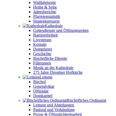
Wallfahrtsorte
Heilig & Selig
Jahresberichte
Pfarreienstatistik
Strategieprozess
Kathedrale
Gottesdienste und Öffnungszeiten
Barrierefreiheit
Livestream
Kontakt
Dompfarrei
Geschichte
Bischöfliche Dienste
Führungen
Musik an der Kathedrale
275 Jahre Dresdner Hofkirche
Leitung
Bischof
Generalvikar
Offizialat
Domkapitel
Bischöfliches Ordinariat
Leitung und Abteilungen
Pastoral und Verkündung
Presse & Öffentlichkeitsarbeit