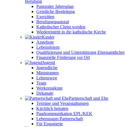
Berufung
Pastoraler Jahresplan
Geistliche Begleitung
Exerzitien
Berufungspastoral
Katholischer Christ werden
Wiedereintritt in die katholische Kirche
Kinder
Angebote
Lebensfeiern
Qualifizierung und Unterstützung Ehrenamtlicher
Finanzielle Förderung vor Ort
Jugend
Jugendliche
Ministranten
Lebensweg
Team
Werkzeugkiste
Dekanate
Partnerschaft und Ehe
Termine und Veranstaltungen
Kirchlich heiraten
Paarkommunikation EPL/KEK
Lebensraum Partnerschaft
Für Engagierte