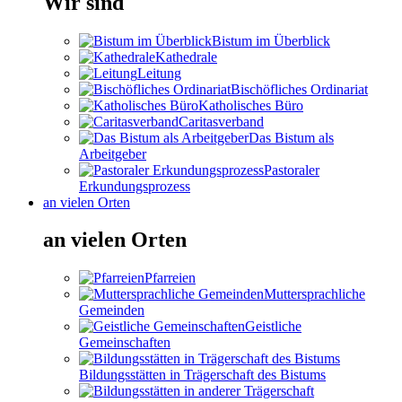
Wir sind
Bistum im Überblick
Kathedrale
Leitung
Bischöfliches Ordinariat
Katholisches Büro
Caritasverband
Das Bistum als
Arbeitgeber
Pastoraler
Erkundungsprozess
an vielen Orten
an vielen Orten
Pfarreien
Muttersprachliche
Gemeinden
Geistliche
Gemeinschaften
Bildungsstätten in Trägerschaft des Bistums