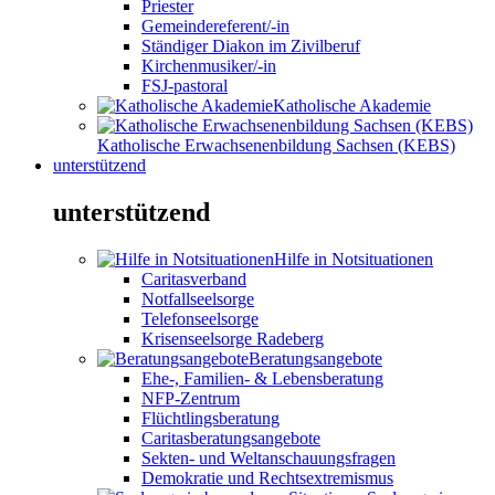
Priester
Gemeindereferent/-in
Ständiger Diakon im Zivilberuf
Kirchenmusiker/-in
FSJ-pastoral
Katholische Akademie
Katholische Erwachsenenbildung Sachsen (KEBS)
unterstützend
unterstützend
Hilfe in Notsituationen
Caritasverband
Notfallseelsorge
Telefonseelsorge
Krisenseelsorge Radeberg
Beratungsangebote
Ehe-, Familien- & Lebensberatung
NFP-Zentrum
Flüchtlingsberatung
Caritasberatungsangebote
Sekten- und Weltanschauungsfragen
Demokratie und Rechtsextremismus