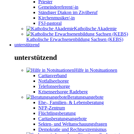
Priester
Gemeindereferent/-in
Ständiger Diakon im Zivilberuf
Kirchenmusiker/-in
FSJ-pastoral
Katholische Akademie
Katholische Erwachsenenbildung Sachsen (KEBS)
unterstützend
unterstützend
Hilfe in Notsituationen
Caritasverband
Notfallseelsorge
Telefonseelsorge
Krisenseelsorge Radeberg
Beratungsangebote
Ehe-, Familien- & Lebensberatung
NFP-Zentrum
Flüchtlingsberatung
Caritasberatungsangebote
Sekten- und Weltanschauungsfragen
Demokratie und Rechtsextremismus