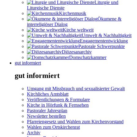
Liturgie und
Liturgische Dienste
Kirchenmusik
Ökumene &
interreligiöser Dialog
Kirche weltweit
Umwelt & Nachhaltigkeit
Engagemententwicklung
Pastorale Schwerpunkte
Diözesanarchiv
Domschatzkammer
gut informiert
gut informiert
Umgang mit Missbrauch und sexualisierter Gewalt
Kirchliches Amtsblatt
Veröffentlichungen & Formulare
Kirche in Hörfunk & Fernsehen
Pastoraler Jahresplan
Newsletter bestellen
Pfarreiengesetz und Wahlen zum Kirchenvorstand
Wahlen zum Ortskirchenrat
Archiv