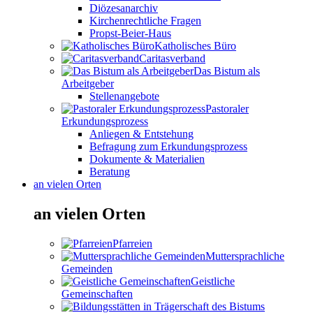
Diözesanarchiv
Kirchenrechtliche Fragen
Propst-Beier-Haus
Katholisches Büro
Caritasverband
Das Bistum als
Arbeitgeber
Stellenangebote
Pastoraler
Erkundungsprozess
Anliegen & Entstehung
Befragung zum Erkundungsprozess
Dokumente & Materialien
Beratung
an vielen Orten
an vielen Orten
Pfarreien
Muttersprachliche
Gemeinden
Geistliche
Gemeinschaften