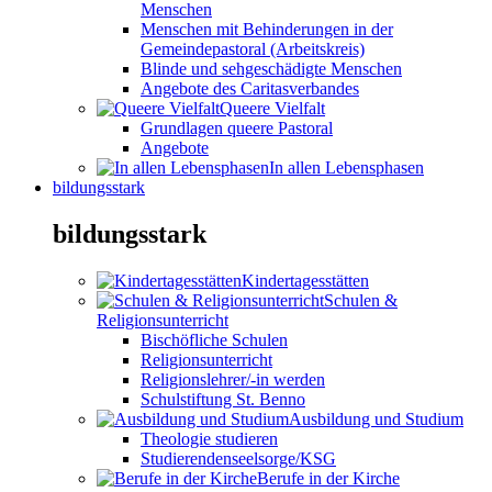
Menschen
Menschen mit Behinderungen in der
Gemeindepastoral (Arbeitskreis)
Blinde und sehgeschädigte Menschen
Angebote des Caritasverbandes
Queere Vielfalt
Grundlagen queere Pastoral
Angebote
In allen Lebensphasen
bildungsstark
bildungsstark
Kindertagesstätten
Schulen &
Religionsunterricht
Bischöfliche Schulen
Religionsunterricht
Religionslehrer/-in werden
Schulstiftung St. Benno
Ausbildung und Studium
Theologie studieren
Studierendenseelsorge/KSG
Berufe in der Kirche