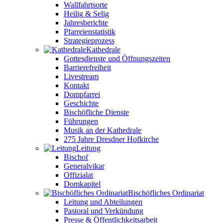
Wallfahrtsorte
Heilig & Selig
Jahresberichte
Pfarreienstatistik
Strategieprozess
Kathedrale
Gottesdienste und Öffnungszeiten
Barrierefreiheit
Livestream
Kontakt
Dompfarrei
Geschichte
Bischöfliche Dienste
Führungen
Musik an der Kathedrale
275 Jahre Dresdner Hofkirche
Leitung
Bischof
Generalvikar
Offizialat
Domkapitel
Bischöfliches Ordinariat
Leitung und Abteilungen
Pastoral und Verkündung
Presse & Öffentlichkeitsarbeit