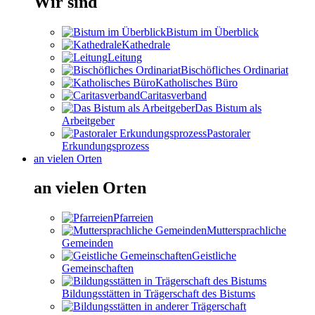
Wir sind
Bistum im Überblick
Kathedrale
Leitung
Bischöfliches Ordinariat
Katholisches Büro
Caritasverband
Das Bistum als
Arbeitgeber
Pastoraler
Erkundungsprozess
an vielen Orten
an vielen Orten
Pfarreien
Muttersprachliche
Gemeinden
Geistliche
Gemeinschaften
Bildungsstätten in Trägerschaft des Bistums