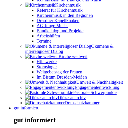
Kirchenmusik
Referat für Kirchenmusik
Kirchenmusik in den Regionen
Dresdner Kapellknaben
AG Junge Musik
Bandkatalog und Projekte
Arbeitshilfen
Termine
Ökumene &
interreligiöser Dialog
Kirche weltweit
Hilfswerke
Sternsinger
Weltgebetstag der Frauen
Im Bistum Dresden-Meißen
Umwelt & Nachhaltigkeit
Engagemententwicklung
Pastorale Schwerpunkte
Diözesanarchiv
Domschatzkammer
gut informiert
gut informiert