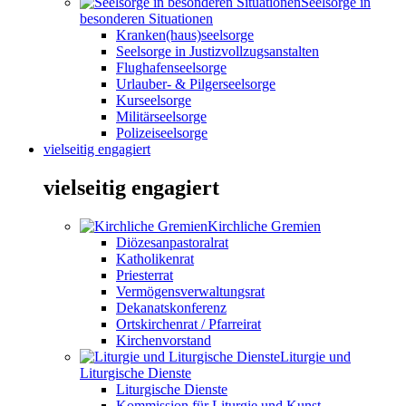
Seelsorge in
besonderen Situationen
Kranken(haus)seelsorge
Seelsorge in Justizvollzugsanstalten
Flughafenseelsorge
Urlauber- & Pilgerseelsorge
Kurseelsorge
Militärseelsorge
Polizeiseelsorge
vielseitig engagiert
vielseitig engagiert
Kirchliche Gremien
Diözesanpastoralrat
Katholikenrat
Priesterrat
Vermögensverwaltungsrat
Dekanatskonferenz
Ortskirchenrat / Pfarreirat
Kirchenvorstand
Liturgie und
Liturgische Dienste
Liturgische Dienste
Kommission für Liturgie und Kunst