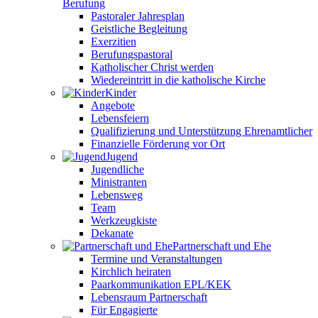
Berufung
Pastoraler Jahresplan
Geistliche Begleitung
Exerzitien
Berufungspastoral
Katholischer Christ werden
Wiedereintritt in die katholische Kirche
Kinder
Angebote
Lebensfeiern
Qualifizierung und Unterstützung Ehrenamtlicher
Finanzielle Förderung vor Ort
Jugend
Jugendliche
Ministranten
Lebensweg
Team
Werkzeugkiste
Dekanate
Partnerschaft und Ehe
Termine und Veranstaltungen
Kirchlich heiraten
Paarkommunikation EPL/KEK
Lebensraum Partnerschaft
Für Engagierte