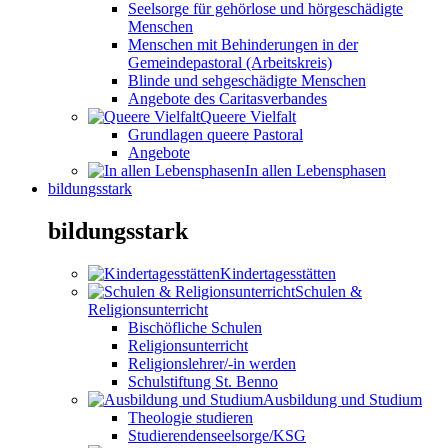
Seelsorge für gehörlose und hörgeschädigte
Menschen
Menschen mit Behinderungen in der
Gemeindepastoral (Arbeitskreis)
Blinde und sehgeschädigte Menschen
Angebote des Caritasverbandes
Queere Vielfalt
Grundlagen queere Pastoral
Angebote
In allen Lebensphasen
bildungsstark
bildungsstark
Kindertagesstätten
Schulen &
Religionsunterricht
Bischöfliche Schulen
Religionsunterricht
Religionslehrer/-in werden
Schulstiftung St. Benno
Ausbildung und Studium
Theologie studieren
Studierendenseelsorge/KSG