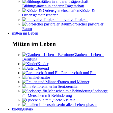
Bildungsstätten in anderer Trägerschaft
Klöster &
Ordensgemeinschaften
Innovative Projekte
Sorbischer pastoraler
Raum
mitten im Leben
Mitten im Leben
Glauben – Leben –
Berufung
Kinder
Jugend
Partnerschaft und Ehe
Familie
Frauen und Männer
Im Seniorenalter
Seelsorge
für Menschen mit Behinderung
Queere Vielfalt
In allen Lebensphasen
bildungsstark