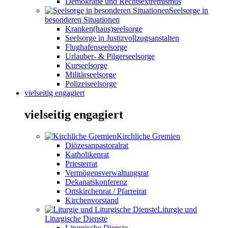
Demokratie und Rechtsextremismus
Seelsorge in
besonderen Situationen
Kranken(haus)seelsorge
Seelsorge in Justizvollzugsanstalten
Flughafenseelsorge
Urlauber- & Pilgerseelsorge
Kurseelsorge
Militärseelsorge
Polizeiseelsorge
vielseitig engagiert
vielseitig engagiert
Kirchliche Gremien
Diözesanpastoralrat
Katholikenrat
Priesterrat
Vermögensverwaltungsrat
Dekanatskonferenz
Ortskirchenrat / Pfarreirat
Kirchenvorstand
Liturgie und
Liturgische Dienste
Liturgische Dienste