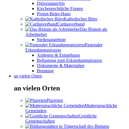
Diözesanarchiv
Kirchenrechtliche Fragen
Propst-Beier-Haus
Katholisches Büro
Caritasverband
Das Bistum als
Arbeitgeber
Stellenangebote
Pastoraler
Erkundungsprozess
Anliegen & Entstehung
Befragung zum Erkundungsprozess
Dokumente & Materialien
Beratung
an vielen Orten
an vielen Orten
Pfarreien
Muttersprachliche
Gemeinden
Geistliche
Gemeinschaften