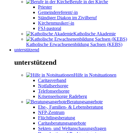
Berufe in der Kirche
Priester
Gemeindereferent/-in
Ständiger Diakon im Zivilberuf
Kirchenmusiker/-in
FSJ-pastoral
Katholische Akademie
Katholische Erwachsenenbildung Sachsen (KEBS)
unterstützend
unterstützend
Hilfe in Notsituationen
Caritasverband
Notfallseelsorge
Telefonseelsorge
Krisenseelsorge Radeberg
Beratungsangebote
Ehe-, Familien- & Lebensberatung
NFP-Zentrum
Flüchtlingsberatung
Caritasberatungsangebote
Sekten- und Weltanschauungsfragen