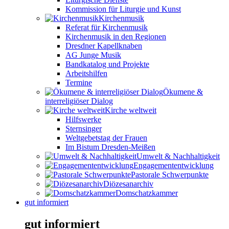
Kommission für Liturgie und Kunst
Kirchenmusik
Referat für Kirchenmusik
Kirchenmusik in den Regionen
Dresdner Kapellknaben
AG Junge Musik
Bandkatalog und Projekte
Arbeitshilfen
Termine
Ökumene &
interreligiöser Dialog
Kirche weltweit
Hilfswerke
Sternsinger
Weltgebetstag der Frauen
Im Bistum Dresden-Meißen
Umwelt & Nachhaltigkeit
Engagemententwicklung
Pastorale Schwerpunkte
Diözesanarchiv
Domschatzkammer
gut informiert
gut informiert