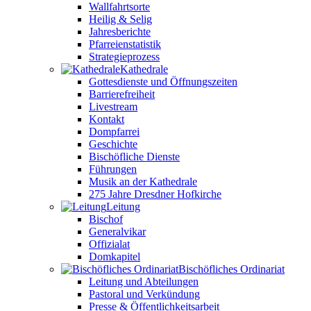
Wallfahrtsorte
Heilig & Selig
Jahresberichte
Pfarreienstatistik
Strategieprozess
Kathedrale
Gottesdienste und Öffnungszeiten
Barrierefreiheit
Livestream
Kontakt
Dompfarrei
Geschichte
Bischöfliche Dienste
Führungen
Musik an der Kathedrale
275 Jahre Dresdner Hofkirche
Leitung
Bischof
Generalvikar
Offizialat
Domkapitel
Bischöfliches Ordinariat
Leitung und Abteilungen
Pastoral und Verkündung
Presse & Öffentlichkeitsarbeit