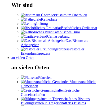
Wir sind
Bistum im Überblick
Kathedrale
Leitung
Bischöfliches Ordinariat
Katholisches Büro
Caritasverband
Das Bistum als
Arbeitgeber
Pastoraler
Erkundungsprozess
an vielen Orten
an vielen Orten
Pfarreien
Muttersprachliche
Gemeinden
Geistliche
Gemeinschaften
Bildungsstätten in Trägerschaft des Bistums