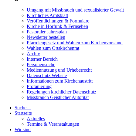
Umgang mit Missbrauch und sexualisierter Gewalt
Kirchliches Amtsblatt
Veröffentlichungen & Formulare
Kirche in Hörfunk & Fernsehen
Pastoraler Jahresplan
Newsletter bestellen
Pfarreiengesetz und Wahlen zum Kirchenvorstand
Wahlen zum Ortskirchenrat
Archiv
Interner Bereich
Personensuche
Mediennutzung und Urheberrecht
Datenschutz Website
Informationen zum Kirchenaustritt
Profanierung
Regelungen kirchlicher Datenschutz
Missbrauch Geistlicher Autorität
Suche ...
Startseite
Aktuelles
Termine & Veranstaltungen
Wir sind