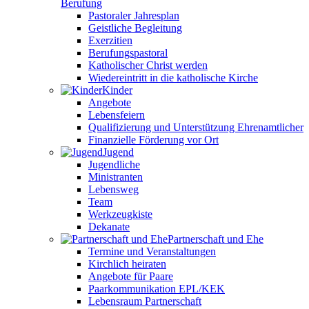
Berufung
Pastoraler Jahresplan
Geistliche Begleitung
Exerzitien
Berufungspastoral
Katholischer Christ werden
Wiedereintritt in die katholische Kirche
Kinder
Angebote
Lebensfeiern
Qualifizierung und Unterstützung Ehrenamtlicher
Finanzielle Förderung vor Ort
Jugend
Jugendliche
Ministranten
Lebensweg
Team
Werkzeugkiste
Dekanate
Partnerschaft und Ehe
Termine und Veranstaltungen
Kirchlich heiraten
Angebote für Paare
Paarkommunikation EPL/KEK
Lebensraum Partnerschaft