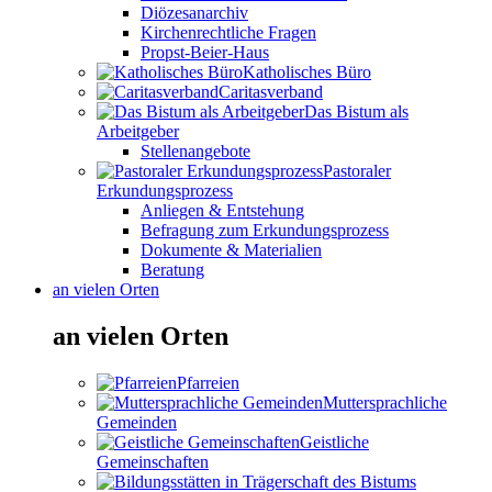
Diözesanarchiv
Kirchenrechtliche Fragen
Propst-Beier-Haus
Katholisches Büro
Caritasverband
Das Bistum als
Arbeitgeber
Stellenangebote
Pastoraler
Erkundungsprozess
Anliegen & Entstehung
Befragung zum Erkundungsprozess
Dokumente & Materialien
Beratung
an vielen Orten
an vielen Orten
Pfarreien
Muttersprachliche
Gemeinden
Geistliche
Gemeinschaften