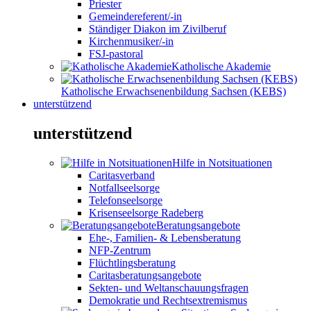
Priester
Gemeindereferent/-in
Ständiger Diakon im Zivilberuf
Kirchenmusiker/-in
FSJ-pastoral
Katholische Akademie
Katholische Erwachsenenbildung Sachsen (KEBS)
unterstützend
unterstützend
Hilfe in Notsituationen
Caritasverband
Notfallseelsorge
Telefonseelsorge
Krisenseelsorge Radeberg
Beratungsangebote
Ehe-, Familien- & Lebensberatung
NFP-Zentrum
Flüchtlingsberatung
Caritasberatungsangebote
Sekten- und Weltanschauungsfragen
Demokratie und Rechtsextremismus