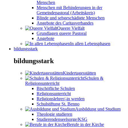
Menschen
Menschen mit Behinderungen in der
Gemeindepastoral (Arbeitskreis)
Blinde und sehgeschädigte Menschen
Angebote des Caritasverbandes
Queere Vielfalt
Grundlagen queere Pastoral
Angebote
In allen Lebensphasen
bildungsstark
bildungsstark
Kindertagesstätten
Schulen &
Religionsunterricht
Bischöfliche Schulen
Religionsunterricht
Religionslehrer/-in werden
Schulstiftung St. Benno
Ausbildung und Studium
Theologie studieren
Studierendenseelsorge/KSG
Berufe in der Kirche