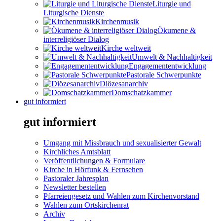
Liturgie und
Liturgische Dienste
Kirchenmusik
Ökumene &
interreligiöser Dialog
Kirche weltweit
Umwelt & Nachhaltigkeit
Engagemententwicklung
Pastorale Schwerpunkte
Diözesanarchiv
Domschatzkammer
gut informiert
gut informiert
Umgang mit Missbrauch und sexualisierter Gewalt
Kirchliches Amtsblatt
Veröffentlichungen & Formulare
Kirche in Hörfunk & Fernsehen
Pastoraler Jahresplan
Newsletter bestellen
Pfarreiengesetz und Wahlen zum Kirchenvorstand
Wahlen zum Ortskirchenrat
Archiv