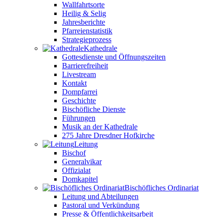
Wallfahrtsorte
Heilig & Selig
Jahresberichte
Pfarreienstatistik
Strategieprozess
Kathedrale
Gottesdienste und Öffnungszeiten
Barrierefreiheit
Livestream
Kontakt
Dompfarrei
Geschichte
Bischöfliche Dienste
Führungen
Musik an der Kathedrale
275 Jahre Dresdner Hofkirche
Leitung
Bischof
Generalvikar
Offizialat
Domkapitel
Bischöfliches Ordinariat
Leitung und Abteilungen
Pastoral und Verkündung
Presse & Öffentlichkeitsarbeit