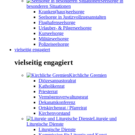
Seelsorge in
besonderen Situationen
Kranken(haus)seelsorge
Seelsorge in Justizvollzugsanstalten
Flughafenseelsorge
Urlauber- & Pilgerseelsorge
Kurseelsorge
Militärseelsorge
Polizeiseelsorge
vielseitig engagiert
vielseitig engagiert
Kirchliche Gremien
Diözesanpastoralrat
Katholikenrat
Priesterrat
Vermögensverwaltungsrat
Dekanatskonferenz
Ortskirchenrat / Pfarreirat
Kirchenvorstand
Liturgie und
Liturgische Dienste
Liturgische Dienste
Kommission für Liturgie und Kunst