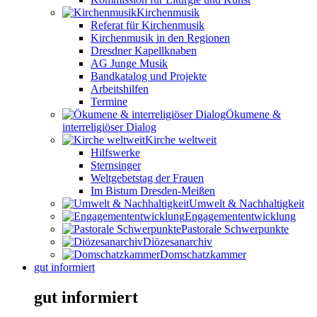
Kirchenmusik
Referat für Kirchenmusik
Kirchenmusik in den Regionen
Dresdner Kapellknaben
AG Junge Musik
Bandkatalog und Projekte
Arbeitshilfen
Termine
Ökumene &
interreligiöser Dialog
Kirche weltweit
Hilfswerke
Sternsinger
Weltgebetstag der Frauen
Im Bistum Dresden-Meißen
Umwelt & Nachhaltigkeit
Engagemententwicklung
Pastorale Schwerpunkte
Diözesanarchiv
Domschatzkammer
gut informiert
gut informiert