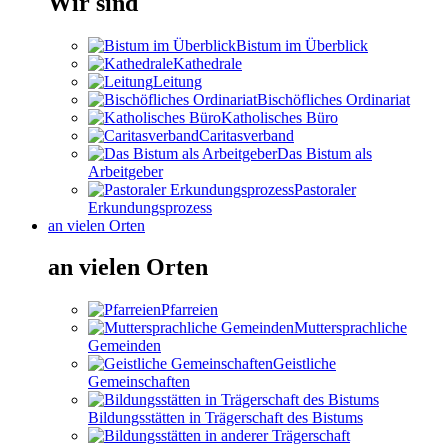
Wir sind
Bistum im Überblick
Kathedrale
Leitung
Bischöfliches Ordinariat
Katholisches Büro
Caritasverband
Das Bistum als
Arbeitgeber
Pastoraler
Erkundungsprozess
an vielen Orten
an vielen Orten
Pfarreien
Muttersprachliche
Gemeinden
Geistliche
Gemeinschaften
Bildungsstätten in Trägerschaft des Bistums