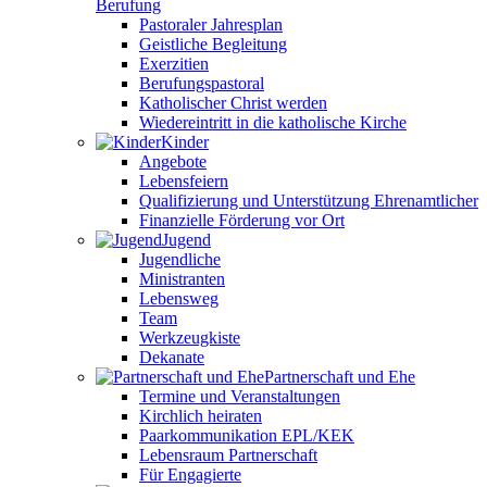
Berufung
Pastoraler Jahresplan
Geistliche Begleitung
Exerzitien
Berufungspastoral
Katholischer Christ werden
Wiedereintritt in die katholische Kirche
Kinder
Angebote
Lebensfeiern
Qualifizierung und Unterstützung Ehrenamtlicher
Finanzielle Förderung vor Ort
Jugend
Jugendliche
Ministranten
Lebensweg
Team
Werkzeugkiste
Dekanate
Partnerschaft und Ehe
Termine und Veranstaltungen
Kirchlich heiraten
Paarkommunikation EPL/KEK
Lebensraum Partnerschaft
Für Engagierte