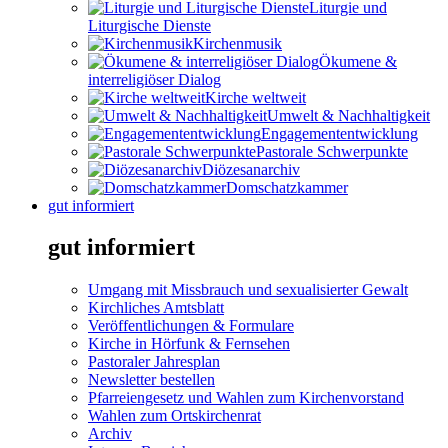
Liturgie und
Liturgische Dienste
Kirchenmusik
Ökumene &
interreligiöser Dialog
Kirche weltweit
Umwelt & Nachhaltigkeit
Engagemententwicklung
Pastorale Schwerpunkte
Diözesanarchiv
Domschatzkammer
gut informiert
gut informiert
Umgang mit Missbrauch und sexualisierter Gewalt
Kirchliches Amtsblatt
Veröffentlichungen & Formulare
Kirche in Hörfunk & Fernsehen
Pastoraler Jahresplan
Newsletter bestellen
Pfarreiengesetz und Wahlen zum Kirchenvorstand
Wahlen zum Ortskirchenrat
Archiv