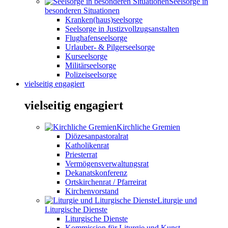
Seelsorge in
besonderen Situationen
Kranken(haus)seelsorge
Seelsorge in Justizvollzugsanstalten
Flughafenseelsorge
Urlauber- & Pilgerseelsorge
Kurseelsorge
Militärseelsorge
Polizeiseelsorge
vielseitig engagiert
vielseitig engagiert
Kirchliche Gremien
Diözesanpastoralrat
Katholikenrat
Priesterrat
Vermögensverwaltungsrat
Dekanatskonferenz
Ortskirchenrat / Pfarreirat
Kirchenvorstand
Liturgie und
Liturgische Dienste
Liturgische Dienste
Kommission für Liturgie und Kunst