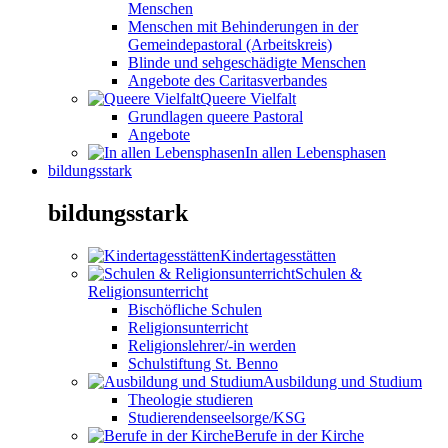
Menschen
Menschen mit Behinderungen in der
Gemeindepastoral (Arbeitskreis)
Blinde und sehgeschädigte Menschen
Angebote des Caritasverbandes
Queere Vielfalt
Grundlagen queere Pastoral
Angebote
In allen Lebensphasen
bildungsstark
bildungsstark
Kindertagesstätten
Schulen &
Religionsunterricht
Bischöfliche Schulen
Religionsunterricht
Religionslehrer/-in werden
Schulstiftung St. Benno
Ausbildung und Studium
Theologie studieren
Studierendenseelsorge/KSG
Berufe in der Kirche