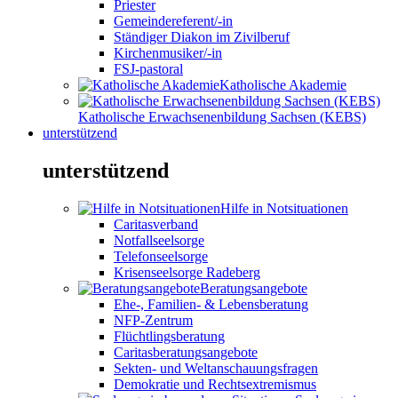
Priester
Gemeindereferent/-in
Ständiger Diakon im Zivilberuf
Kirchenmusiker/-in
FSJ-pastoral
Katholische Akademie
Katholische Erwachsenenbildung Sachsen (KEBS)
unterstützend
unterstützend
Hilfe in Notsituationen
Caritasverband
Notfallseelsorge
Telefonseelsorge
Krisenseelsorge Radeberg
Beratungsangebote
Ehe-, Familien- & Lebensberatung
NFP-Zentrum
Flüchtlingsberatung
Caritasberatungsangebote
Sekten- und Weltanschauungsfragen
Demokratie und Rechtsextremismus