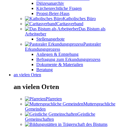
Diözesanarchiv
Kirchenrechtliche Fragen
Propst-Beier-Haus
Katholisches Büro
Caritasverband
Das Bistum als
Arbeitgeber
Stellenangebote
Pastoraler
Erkundungsprozess
Anliegen & Entstehung
Befragung zum Erkundungsprozess
Dokumente & Materialien
Beratung
an vielen Orten
an vielen Orten
Pfarreien
Muttersprachliche
Gemeinden
Geistliche
Gemeinschaften