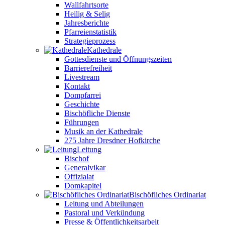
Wallfahrtsorte
Heilig & Selig
Jahresberichte
Pfarreienstatistik
Strategieprozess
Kathedrale
Gottesdienste und Öffnungszeiten
Barrierefreiheit
Livestream
Kontakt
Dompfarrei
Geschichte
Bischöfliche Dienste
Führungen
Musik an der Kathedrale
275 Jahre Dresdner Hofkirche
Leitung
Bischof
Generalvikar
Offizialat
Domkapitel
Bischöfliches Ordinariat
Leitung und Abteilungen
Pastoral und Verkündung
Presse & Öffentlichkeitsarbeit