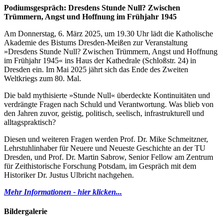
Podiumsgespräch: Dresdens Stunde Null? Zwischen
Trümmern, Angst und Hoffnung im Frühjahr 1945
Am Donnerstag, 6. März 2025, um 19.30 Uhr lädt die Katholische
Akademie des Bistums Dresden-Meißen zur Veranstaltung
»Dresdens Stunde Null? Zwischen Trümmern, Angst und Hoffnung
im Frühjahr 1945« ins Haus der Kathedrale (Schloßstr. 24) in
Dresden ein. Im Mai 2025 jährt sich das Ende des Zweiten
Weltkriegs zum 80. Mal.
Die bald mythisierte »Stunde Null« überdeckte Kontinuitäten und
verdrängte Fragen nach Schuld und Verantwortung. Was blieb von
den Jahren zuvor, geistig, politisch, seelisch, infrastrukturell und
alltagspraktisch?
Diesen und weiteren Fragen werden Prof. Dr. Mike Schmeitzner,
Lehrstuhlinhaber für Neuere und Neueste Geschichte an der TU
Dresden, und Prof. Dr. Martin Sabrow, Senior Fellow am Zentrum
für Zeithistorische Forschung Potsdam, im Gespräch mit dem
Historiker Dr. Justus Ulbricht nachgehen.
Mehr Informationen - hier klicken...
Bildergalerie