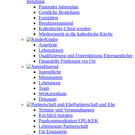
Berufung
Pastoraler Jahresplan
Geistliche Begleitung
Exerzitien
Berufungspastoral
Katholischer Christ werden
Wiedereintritt in die katholische Kirche
Kinder
Angebote
Lebensfeiern
Qualifizierung und Unterstützung Ehrenamtlicher
Finanzielle Förderung vor Ort
Jugend
Jugendliche
Ministranten
Lebensweg
Team
Werkzeugkiste
Dekanate
Partnerschaft und Ehe
Termine und Veranstaltungen
Kirchlich heiraten
Paarkommunikation EPL/KEK
Lebensraum Partnerschaft
Für Engagierte