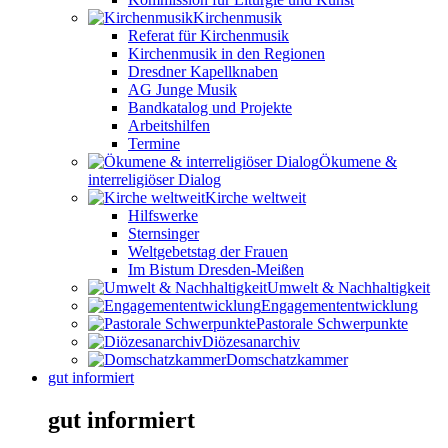
Kirchenmusik
Referat für Kirchenmusik
Kirchenmusik in den Regionen
Dresdner Kapellknaben
AG Junge Musik
Bandkatalog und Projekte
Arbeitshilfen
Termine
Ökumene &
interreligiöser Dialog
Kirche weltweit
Hilfswerke
Sternsinger
Weltgebetstag der Frauen
Im Bistum Dresden-Meißen
Umwelt & Nachhaltigkeit
Engagemententwicklung
Pastorale Schwerpunkte
Diözesanarchiv
Domschatzkammer
gut informiert
gut informiert