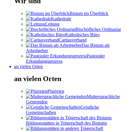
Wir sind
Bistum im Überblick
Kathedrale
Leitung
Bischöfliches Ordinariat
Katholisches Büro
Caritasverband
Das Bistum als
Arbeitgeber
Pastoraler
Erkundungsprozess
an vielen Orten
an vielen Orten
Pfarreien
Muttersprachliche
Gemeinden
Geistliche
Gemeinschaften
Bildungsstätten in Trägerschaft des Bistums