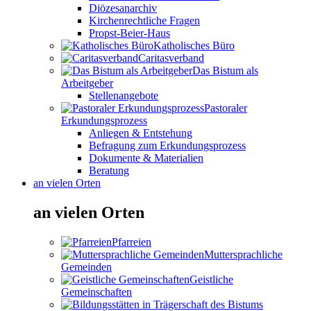
Diözesanarchiv
Kirchenrechtliche Fragen
Propst-Beier-Haus
Katholisches Büro
Caritasverband
Das Bistum als
Arbeitgeber
Stellenangebote
Pastoraler
Erkundungsprozess
Anliegen & Entstehung
Befragung zum Erkundungsprozess
Dokumente & Materialien
Beratung
an vielen Orten
an vielen Orten
Pfarreien
Muttersprachliche
Gemeinden
Geistliche
Gemeinschaften