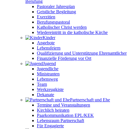
Berufung
Pastoraler Jahresplan
Geistliche Begleitung
Exerzitien
Berufungspastoral
Katholischer Christ werden
Wiedereintritt in die katholische Kirche
Kinder
Angebote
Lebensfeiern
Qualifizierung und Unterstützung Ehrenamtlicher
Finanzielle Förderung vor Ort
Jugend
Jugendliche
Ministranten
Lebensweg
Team
Werkzeugkiste
Dekanate
Partnerschaft und Ehe
Termine und Veranstaltungen
Kirchlich heiraten
Paarkommunikation EPL/KEK
Lebensraum Partnerschaft
Für Engagierte