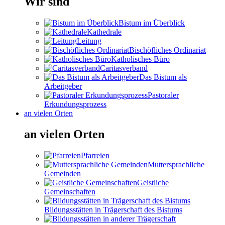
Wir sind
Bistum im Überblick
Kathedrale
Leitung
Bischöfliches Ordinariat
Katholisches Büro
Caritasverband
Das Bistum als
Arbeitgeber
Pastoraler
Erkundungsprozess
an vielen Orten
an vielen Orten
Pfarreien
Muttersprachliche
Gemeinden
Geistliche
Gemeinschaften
Bildungsstätten in Trägerschaft des Bistums