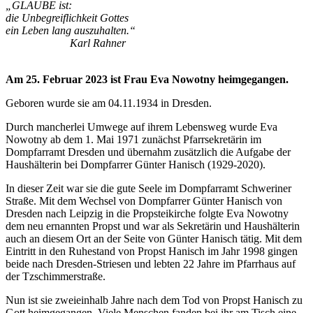
„GLAUBE ist:
die Unbegreiflichkeit Gottes
ein Leben lang auszuhalten.“
Karl Rahner
Am 25. Februar 2023 ist Frau Eva Nowotny heimgegangen.
Geboren wurde sie am 04.11.1934 in Dresden.
Durch mancherlei Umwege auf ihrem Lebensweg wurde Eva
Nowotny ab dem 1. Mai 1971 zunächst Pfarrsekretärin im
Dompfarramt Dresden und übernahm zusätzlich die Aufgabe der
Haushälterin bei Dompfarrer Günter Hanisch (1929-2020).
In dieser Zeit war sie die gute Seele im Dompfarramt Schweriner
Straße. Mit dem Wechsel von Dompfarrer Günter Hanisch von
Dresden nach Leipzig in die Propsteikirche folgte Eva Nowotny
dem neu ernannten Propst und war als Sekretärin und Haushälterin
auch an diesem Ort an der Seite von Günter Hanisch tätig. Mit dem
Eintritt in den Ruhestand von Propst Hanisch im Jahr 1998 gingen
beide nach Dresden-Striesen und lebten 22 Jahre im Pfarrhaus auf
der Tzschimmerstraße.
Nun ist sie zweieinhalb Jahre nach dem Tod von Propst Hanisch zu
Gott heimgegangen. Viele Menschen fanden bei ihr am Tisch eine