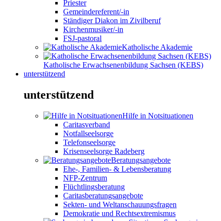
Priester
Gemeindereferent/-in
Ständiger Diakon im Zivilberuf
Kirchenmusiker/-in
FSJ-pastoral
Katholische Akademie
Katholische Erwachsenenbildung Sachsen (KEBS)
unterstützend
unterstützend
Hilfe in Notsituationen
Caritasverband
Notfallseelsorge
Telefonseelsorge
Krisenseelsorge Radeberg
Beratungsangebote
Ehe-, Familien- & Lebensberatung
NFP-Zentrum
Flüchtlingsberatung
Caritasberatungsangebote
Sekten- und Weltanschauungsfragen
Demokratie und Rechtsextremismus