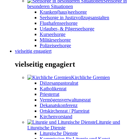
Seelsorge in
besonderen Situationen
Kranken(haus)seelsorge
Seelsorge in Justizvollzugsanstalten
Flughafenseelsorge
Urlauber- & Pilgerseelsorge
Kurseelsorge
Militärseelsorge
Polizeiseelsorge
vielseitig engagiert
vielseitig engagiert
Kirchliche Gremien
Diözesanpastoralrat
Katholikenrat
Priesterrat
Vermögensverwaltungsrat
Dekanatskonferenz
Ortskirchenrat / Pfarreirat
Kirchenvorstand
Liturgie und
Liturgische Dienste
Liturgische Dienste
Kommission für Liturgie und Kunst