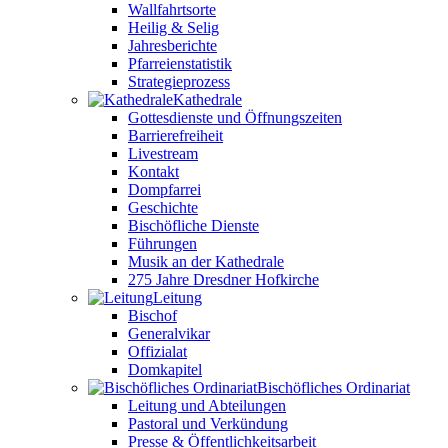
Wallfahrtsorte
Heilig & Selig
Jahresberichte
Pfarreienstatistik
Strategieprozess
Kathedrale
Gottesdienste und Öffnungszeiten
Barrierefreiheit
Livestream
Kontakt
Dompfarrei
Geschichte
Bischöfliche Dienste
Führungen
Musik an der Kathedrale
275 Jahre Dresdner Hofkirche
Leitung
Bischof
Generalvikar
Offizialat
Domkapitel
Bischöfliches Ordinariat
Leitung und Abteilungen
Pastoral und Verkündung
Presse & Öffentlichkeitsarbeit