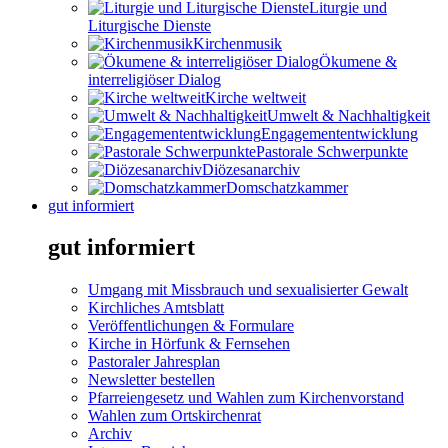
Liturgie und
Liturgische Dienste
Kirchenmusik
Ökumene &
interreligiöser Dialog
Kirche weltweit
Umwelt & Nachhaltigkeit
Engagemententwicklung
Pastorale Schwerpunkte
Diözesanarchiv
Domschatzkammer
gut informiert
gut informiert
Umgang mit Missbrauch und sexualisierter Gewalt
Kirchliches Amtsblatt
Veröffentlichungen & Formulare
Kirche in Hörfunk & Fernsehen
Pastoraler Jahresplan
Newsletter bestellen
Pfarreiengesetz und Wahlen zum Kirchenvorstand
Wahlen zum Ortskirchenrat
Archiv