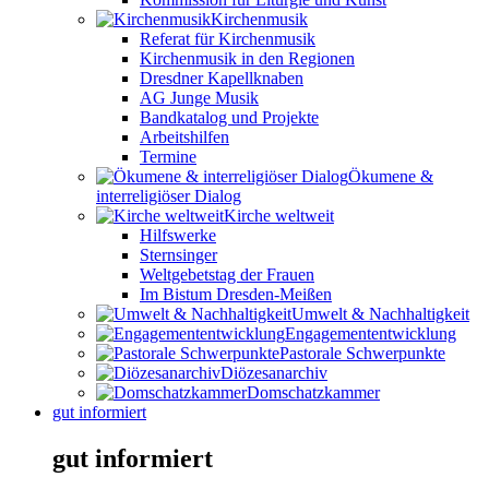
Kirchenmusik
Referat für Kirchenmusik
Kirchenmusik in den Regionen
Dresdner Kapellknaben
AG Junge Musik
Bandkatalog und Projekte
Arbeitshilfen
Termine
Ökumene &
interreligiöser Dialog
Kirche weltweit
Hilfswerke
Sternsinger
Weltgebetstag der Frauen
Im Bistum Dresden-Meißen
Umwelt & Nachhaltigkeit
Engagemententwicklung
Pastorale Schwerpunkte
Diözesanarchiv
Domschatzkammer
gut informiert
gut informiert