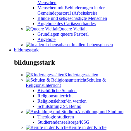
Menschen
Menschen mit Behinderungen in der
Gemeindepastoral (Arbeitskreis)
Blinde und sehgeschädigte Menschen
Angebote des Caritasverbandes
Queere Vielfalt
Grundlagen queere Pastoral
Angebote
In allen Lebensphasen
bildungsstark
bildungsstark
Kindertagesstätten
Schulen &
Religionsunterricht
Bischöfliche Schulen
Religionsunterricht
Religionslehrer/-in werden
Schulstiftung St. Benno
Ausbildung und Studium
Theologie studieren
Studierendenseelsorge/KSG
Berufe in der Kirche