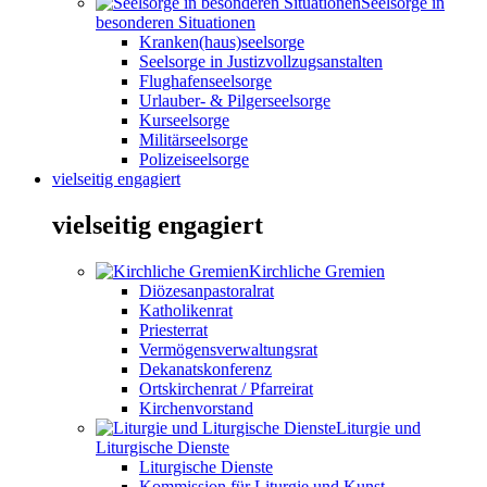
Seelsorge in
besonderen Situationen
Kranken(haus)seelsorge
Seelsorge in Justizvollzugsanstalten
Flughafenseelsorge
Urlauber- & Pilgerseelsorge
Kurseelsorge
Militärseelsorge
Polizeiseelsorge
vielseitig engagiert
vielseitig engagiert
Kirchliche Gremien
Diözesanpastoralrat
Katholikenrat
Priesterrat
Vermögensverwaltungsrat
Dekanatskonferenz
Ortskirchenrat / Pfarreirat
Kirchenvorstand
Liturgie und
Liturgische Dienste
Liturgische Dienste
Kommission für Liturgie und Kunst