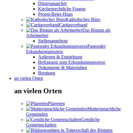
Diözesanarchiv
Kirchenrechtliche Fragen
Propst-Beier-Haus
Katholisches Büro
Caritasverband
Das Bistum als
Arbeitgeber
Stellenangebote
Pastoraler
Erkundungsprozess
Anliegen & Entstehung
Befragung zum Erkundungsprozess
Dokumente & Materialien
Beratung
an vielen Orten
an vielen Orten
Pfarreien
Muttersprachliche
Gemeinden
Geistliche
Gemeinschaften