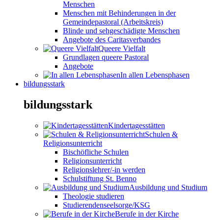
Menschen
Menschen mit Behinderungen in der
Gemeindepastoral (Arbeitskreis)
Blinde und sehgeschädigte Menschen
Angebote des Caritasverbandes
Queere Vielfalt
Grundlagen queere Pastoral
Angebote
In allen Lebensphasen
bildungsstark
bildungsstark
Kindertagesstätten
Schulen &
Religionsunterricht
Bischöfliche Schulen
Religionsunterricht
Religionslehrer/-in werden
Schulstiftung St. Benno
Ausbildung und Studium
Theologie studieren
Studierendenseelsorge/KSG
Berufe in der Kirche