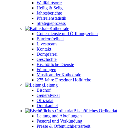
Wallfahrtsorte
Heilig & Selig
Jahresberichte
Pfarreienstatistik
Strategieprozess
Kathedrale
Gottesdienste und Öffnungszeiten
Barrierefreiheit
Livestream
Kontakt
Dompfarrei
Geschichte
Bischöfliche Dienste
Führungen
Musik an der Kathedrale
275 Jahre Dresdner Hofkirche
Leitung
Bischof
Generalvikar
Offizialat
Domkapitel
Bischöfliches Ordinariat
Leitung und Abteilungen
Pastoral und Verkündung
Presse & Öffentlichkeitsarbeit