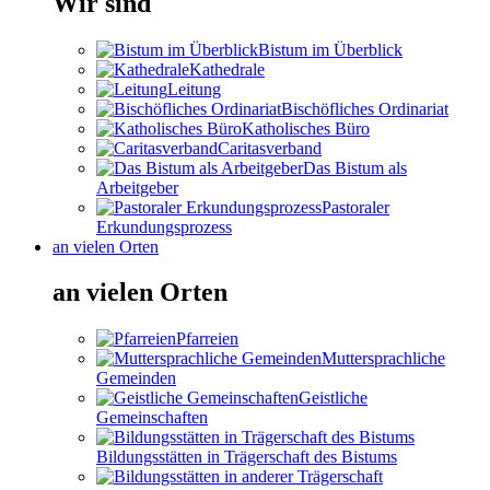
Wir sind
Bistum im Überblick
Kathedrale
Leitung
Bischöfliches Ordinariat
Katholisches Büro
Caritasverband
Das Bistum als
Arbeitgeber
Pastoraler
Erkundungsprozess
an vielen Orten
an vielen Orten
Pfarreien
Muttersprachliche
Gemeinden
Geistliche
Gemeinschaften
Bildungsstätten in Trägerschaft des Bistums