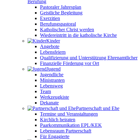
Berufung
Pastoraler Jahresplan
Geistliche Begleitung
Exerzitien
Berufungspastoral
Katholischer Christ werden
Wiedereintritt in die katholische Kirche
Kinder
Angebote
Lebensfeiern
Qualifizierung und Unterstützung Ehrenamtlicher
Finanzielle Förderung vor Ort
Jugend
Jugendliche
Ministranten
Lebensweg
Team
Werkzeugkiste
Dekanate
Partnerschaft und Ehe
Termine und Veranstaltungen
Kirchlich heiraten
Paarkommunikation EPL/KEK
Lebensraum Partnerschaft
Für Engagierte