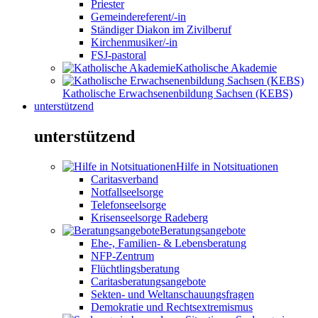
Priester
Gemeindereferent/-in
Ständiger Diakon im Zivilberuf
Kirchenmusiker/-in
FSJ-pastoral
Katholische Akademie
Katholische Erwachsenenbildung Sachsen (KEBS)
unterstützend
unterstützend
Hilfe in Notsituationen
Caritasverband
Notfallseelsorge
Telefonseelsorge
Krisenseelsorge Radeberg
Beratungsangebote
Ehe-, Familien- & Lebensberatung
NFP-Zentrum
Flüchtlingsberatung
Caritasberatungsangebote
Sekten- und Weltanschauungsfragen
Demokratie und Rechtsextremismus