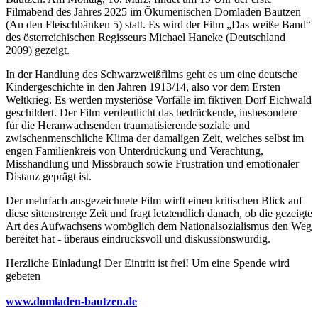
Filmabend des Jahres 2025 im Ökumenischen Domladen Bautzen
(An den Fleischbänken 5) statt. Es wird der Film „Das weiße Band“
des österreichischen Regisseurs Michael Haneke (Deutschland
2009) gezeigt.
In der Handlung des Schwarzweißfilms geht es um eine deutsche
Kindergeschichte in den Jahren 1913/14, also vor dem Ersten
Weltkrieg. Es werden mysteriöse Vorfälle im fiktiven Dorf Eichwald
geschildert. Der Film verdeutlicht das bedrückende, insbesondere
für die Heranwachsenden traumatisierende soziale und
zwischenmenschliche Klima der damaligen Zeit, welches selbst im
engen Familienkreis von Unterdrückung und Verachtung,
Misshandlung und Missbrauch sowie Frustration und emotionaler
Distanz geprägt ist.
Der mehrfach ausgezeichnete Film wirft einen kritischen Blick auf
diese sittenstrenge Zeit und fragt letztendlich danach, ob die gezeigte
Art des Aufwachsens womöglich dem Nationalsozialismus den Weg
bereitet hat - überaus eindrucksvoll und diskussionswürdig.
Herzliche Einladung! Der Eintritt ist frei! Um eine Spende wird
gebeten
www.domladen-bautzen.de