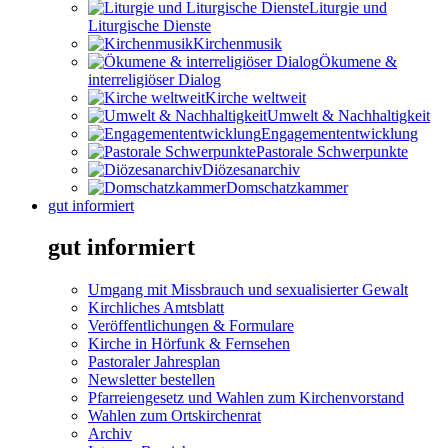
Liturgie und
Liturgische Dienste
Kirchenmusik
Ökumene &
interreligiöser Dialog
Kirche weltweit
Umwelt & Nachhaltigkeit
Engagemententwicklung
Pastorale Schwerpunkte
Diözesanarchiv
Domschatzkammer
gut informiert
gut informiert
Umgang mit Missbrauch und sexualisierter Gewalt
Kirchliches Amtsblatt
Veröffentlichungen & Formulare
Kirche in Hörfunk & Fernsehen
Pastoraler Jahresplan
Newsletter bestellen
Pfarreiengesetz und Wahlen zum Kirchenvorstand
Wahlen zum Ortskirchenrat
Archiv