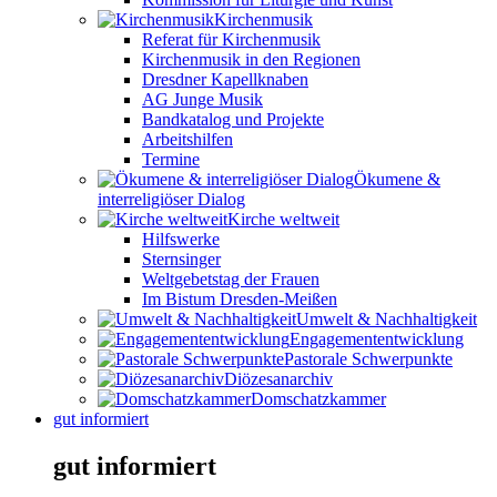
Kirchenmusik
Referat für Kirchenmusik
Kirchenmusik in den Regionen
Dresdner Kapellknaben
AG Junge Musik
Bandkatalog und Projekte
Arbeitshilfen
Termine
Ökumene &
interreligiöser Dialog
Kirche weltweit
Hilfswerke
Sternsinger
Weltgebetstag der Frauen
Im Bistum Dresden-Meißen
Umwelt & Nachhaltigkeit
Engagemententwicklung
Pastorale Schwerpunkte
Diözesanarchiv
Domschatzkammer
gut informiert
gut informiert