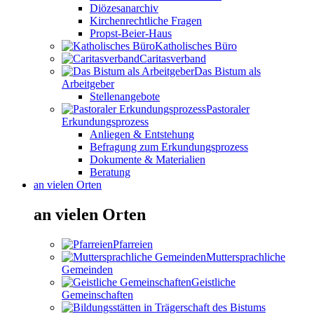
Diözesanarchiv
Kirchenrechtliche Fragen
Propst-Beier-Haus
Katholisches Büro
Caritasverband
Das Bistum als
Arbeitgeber
Stellenangebote
Pastoraler
Erkundungsprozess
Anliegen & Entstehung
Befragung zum Erkundungsprozess
Dokumente & Materialien
Beratung
an vielen Orten
an vielen Orten
Pfarreien
Muttersprachliche
Gemeinden
Geistliche
Gemeinschaften