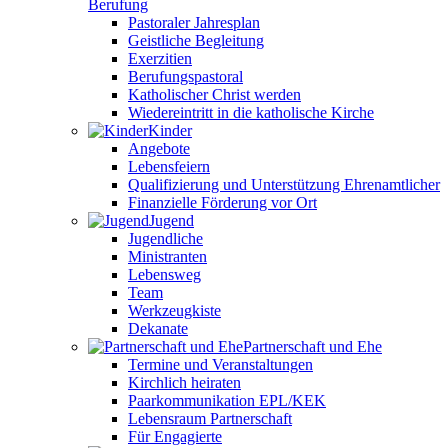
Berufung
Pastoraler Jahresplan
Geistliche Begleitung
Exerzitien
Berufungspastoral
Katholischer Christ werden
Wiedereintritt in die katholische Kirche
Kinder
Angebote
Lebensfeiern
Qualifizierung und Unterstützung Ehrenamtlicher
Finanzielle Förderung vor Ort
Jugend
Jugendliche
Ministranten
Lebensweg
Team
Werkzeugkiste
Dekanate
Partnerschaft und Ehe
Termine und Veranstaltungen
Kirchlich heiraten
Paarkommunikation EPL/KEK
Lebensraum Partnerschaft
Für Engagierte