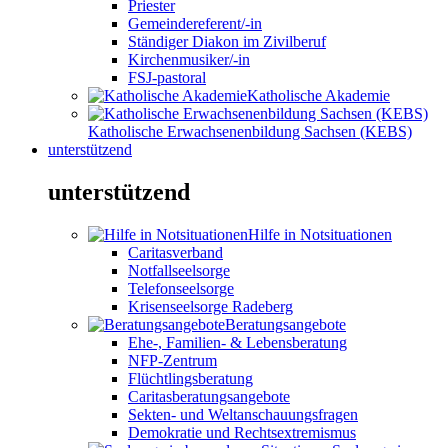
Priester
Gemeindereferent/-in
Ständiger Diakon im Zivilberuf
Kirchenmusiker/-in
FSJ-pastoral
Katholische Akademie
Katholische Erwachsenenbildung Sachsen (KEBS)
unterstützend
unterstützend
Hilfe in Notsituationen
Caritasverband
Notfallseelsorge
Telefonseelsorge
Krisenseelsorge Radeberg
Beratungsangebote
Ehe-, Familien- & Lebensberatung
NFP-Zentrum
Flüchtlingsberatung
Caritasberatungsangebote
Sekten- und Weltanschauungsfragen
Demokratie und Rechtsextremismus