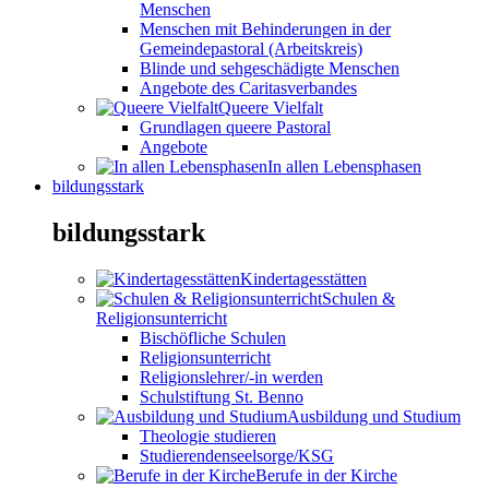
Menschen
Menschen mit Behinderungen in der
Gemeindepastoral (Arbeitskreis)
Blinde und sehgeschädigte Menschen
Angebote des Caritasverbandes
Queere Vielfalt
Grundlagen queere Pastoral
Angebote
In allen Lebensphasen
bildungsstark
bildungsstark
Kindertagesstätten
Schulen &
Religionsunterricht
Bischöfliche Schulen
Religionsunterricht
Religionslehrer/-in werden
Schulstiftung St. Benno
Ausbildung und Studium
Theologie studieren
Studierendenseelsorge/KSG
Berufe in der Kirche