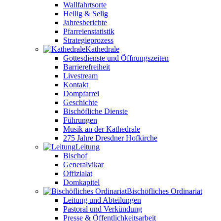
Wallfahrtsorte
Heilig & Selig
Jahresberichte
Pfarreienstatistik
Strategieprozess
Kathedrale
Gottesdienste und Öffnungszeiten
Barrierefreiheit
Livestream
Kontakt
Dompfarrei
Geschichte
Bischöfliche Dienste
Führungen
Musik an der Kathedrale
275 Jahre Dresdner Hofkirche
Leitung
Bischof
Generalvikar
Offizialat
Domkapitel
Bischöfliches Ordinariat
Leitung und Abteilungen
Pastoral und Verkündung
Presse & Öffentlichkeitsarbeit