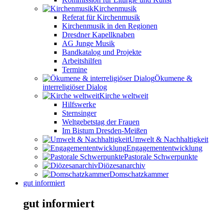
Kirchenmusik
Referat für Kirchenmusik
Kirchenmusik in den Regionen
Dresdner Kapellknaben
AG Junge Musik
Bandkatalog und Projekte
Arbeitshilfen
Termine
Ökumene &
interreligiöser Dialog
Kirche weltweit
Hilfswerke
Sternsinger
Weltgebetstag der Frauen
Im Bistum Dresden-Meißen
Umwelt & Nachhaltigkeit
Engagemententwicklung
Pastorale Schwerpunkte
Diözesanarchiv
Domschatzkammer
gut informiert
gut informiert