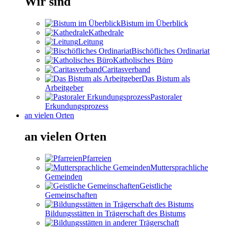
Wir sind
Bistum im Überblick
Kathedrale
Leitung
Bischöfliches Ordinariat
Katholisches Büro
Caritasverband
Das Bistum als
Arbeitgeber
Pastoraler
Erkundungsprozess
an vielen Orten
an vielen Orten
Pfarreien
Muttersprachliche
Gemeinden
Geistliche
Gemeinschaften
Bildungsstätten in Trägerschaft des Bistums