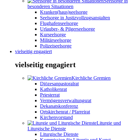
Seelsorge in
besonderen Situationen
Kranken(haus)seelsorge
Seelsorge in Justizvollzugsanstalten
Flughafenseelsorge
Urlauber- & Pilgerseelsorge
Kurseelsorge
Militärseelsorge
Polizeiseelsorge
vielseitig engagiert
vielseitig engagiert
Kirchliche Gremien
Diözesanpastoralrat
Katholikenrat
Priesterrat
Vermögensverwaltungsrat
Dekanatskonferenz
Ortskirchenrat / Pfarreirat
Kirchenvorstand
Liturgie und
Liturgische Dienste
Liturgische Dienste
Kommission für Liturgie und Kunst