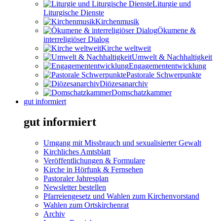
Liturgie und
Liturgische Dienste
Kirchenmusik
Ökumene &
interreligiöser Dialog
Kirche weltweit
Umwelt & Nachhaltigkeit
Engagemententwicklung
Pastorale Schwerpunkte
Diözesanarchiv
Domschatzkammer
gut informiert
gut informiert
Umgang mit Missbrauch und sexualisierter Gewalt
Kirchliches Amtsblatt
Veröffentlichungen & Formulare
Kirche in Hörfunk & Fernsehen
Pastoraler Jahresplan
Newsletter bestellen
Pfarreiengesetz und Wahlen zum Kirchenvorstand
Wahlen zum Ortskirchenrat
Archiv