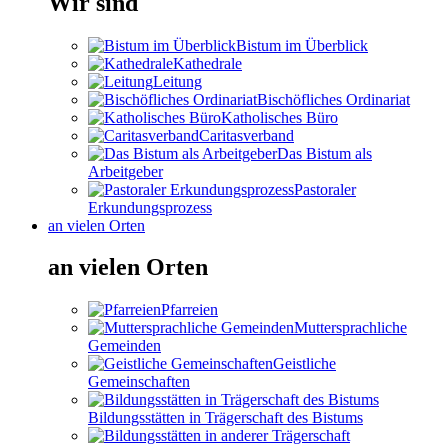
Wir sind
Bistum im Überblick
Kathedrale
Leitung
Bischöfliches Ordinariat
Katholisches Büro
Caritasverband
Das Bistum als
Arbeitgeber
Pastoraler
Erkundungsprozess
an vielen Orten
an vielen Orten
Pfarreien
Muttersprachliche
Gemeinden
Geistliche
Gemeinschaften
Bildungsstätten in Trägerschaft des Bistums