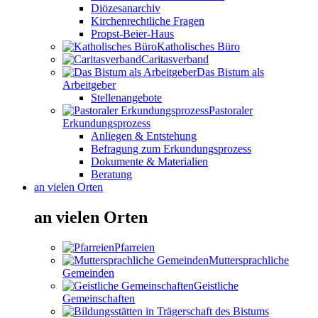
Diözesanarchiv
Kirchenrechtliche Fragen
Propst-Beier-Haus
Katholisches Büro
Caritasverband
Das Bistum als
Arbeitgeber
Stellenangebote
Pastoraler
Erkundungsprozess
Anliegen & Entstehung
Befragung zum Erkundungsprozess
Dokumente & Materialien
Beratung
an vielen Orten
an vielen Orten
Pfarreien
Muttersprachliche
Gemeinden
Geistliche
Gemeinschaften