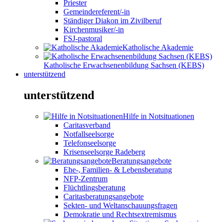
Priester
Gemeindereferent/-in
Ständiger Diakon im Zivilberuf
Kirchenmusiker/-in
FSJ-pastoral
Katholische Akademie
Katholische Erwachsenenbildung Sachsen (KEBS)
unterstützend
unterstützend
Hilfe in Notsituationen
Caritasverband
Notfallseelsorge
Telefonseelsorge
Krisenseelsorge Radeberg
Beratungsangebote
Ehe-, Familien- & Lebensberatung
NFP-Zentrum
Flüchtlingsberatung
Caritasberatungsangebote
Sekten- und Weltanschauungsfragen
Demokratie und Rechtsextremismus