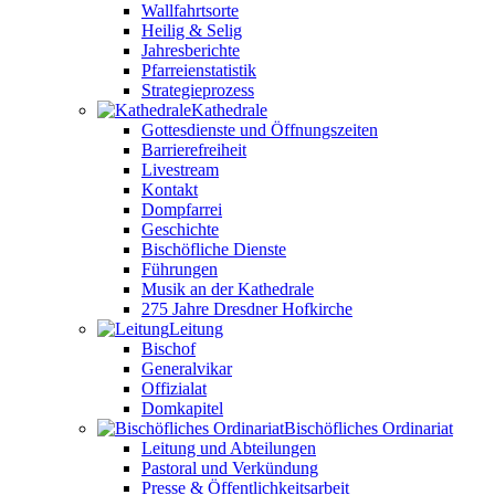
Wallfahrtsorte
Heilig & Selig
Jahresberichte
Pfarreienstatistik
Strategieprozess
Kathedrale
Gottesdienste und Öffnungszeiten
Barrierefreiheit
Livestream
Kontakt
Dompfarrei
Geschichte
Bischöfliche Dienste
Führungen
Musik an der Kathedrale
275 Jahre Dresdner Hofkirche
Leitung
Bischof
Generalvikar
Offizialat
Domkapitel
Bischöfliches Ordinariat
Leitung und Abteilungen
Pastoral und Verkündung
Presse & Öffentlichkeitsarbeit