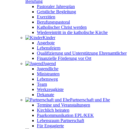
Berufung
Pastoraler Jahresplan
Geistliche Begleitung
Exerzitien
Berufungspastoral
Katholischer Christ werden
Wiedereintritt in die katholische Kirche
Kinder
Angebote
Lebensfeiern
Qualifizierung und Unterstützung Ehrenamtlicher
Finanzielle Förderung vor Ort
Jugend
Jugendliche
Ministranten
Lebensweg
Team
Werkzeugkiste
Dekanate
Partnerschaft und Ehe
Termine und Veranstaltungen
Kirchlich heiraten
Paarkommunikation EPL/KEK
Lebensraum Partnerschaft
Für Engagierte