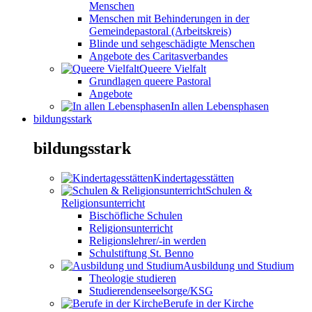
Menschen
Menschen mit Behinderungen in der
Gemeindepastoral (Arbeitskreis)
Blinde und sehgeschädigte Menschen
Angebote des Caritasverbandes
Queere Vielfalt
Grundlagen queere Pastoral
Angebote
In allen Lebensphasen
bildungsstark
bildungsstark
Kindertagesstätten
Schulen &
Religionsunterricht
Bischöfliche Schulen
Religionsunterricht
Religionslehrer/-in werden
Schulstiftung St. Benno
Ausbildung und Studium
Theologie studieren
Studierendenseelsorge/KSG
Berufe in der Kirche