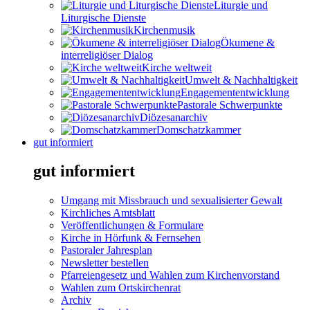
Liturgie und
Liturgische Dienste
Kirchenmusik
Ökumene &
interreligiöser Dialog
Kirche weltweit
Umwelt & Nachhaltigkeit
Engagemententwicklung
Pastorale Schwerpunkte
Diözesanarchiv
Domschatzkammer
gut informiert
gut informiert
Umgang mit Missbrauch und sexualisierter Gewalt
Kirchliches Amtsblatt
Veröffentlichungen & Formulare
Kirche in Hörfunk & Fernsehen
Pastoraler Jahresplan
Newsletter bestellen
Pfarreiengesetz und Wahlen zum Kirchenvorstand
Wahlen zum Ortskirchenrat
Archiv