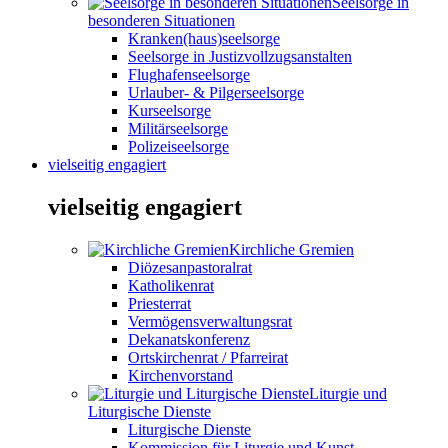
Seelsorge in
besonderen Situationen
Kranken(haus)seelsorge
Seelsorge in Justizvollzugsanstalten
Flughafenseelsorge
Urlauber- & Pilgerseelsorge
Kurseelsorge
Militärseelsorge
Polizeiseelsorge
vielseitig engagiert
vielseitig engagiert
Kirchliche Gremien
Diözesanpastoralrat
Katholikenrat
Priesterrat
Vermögensverwaltungsrat
Dekanatskonferenz
Ortskirchenrat / Pfarreirat
Kirchenvorstand
Liturgie und
Liturgische Dienste
Liturgische Dienste
Kommission für Liturgie und Kunst