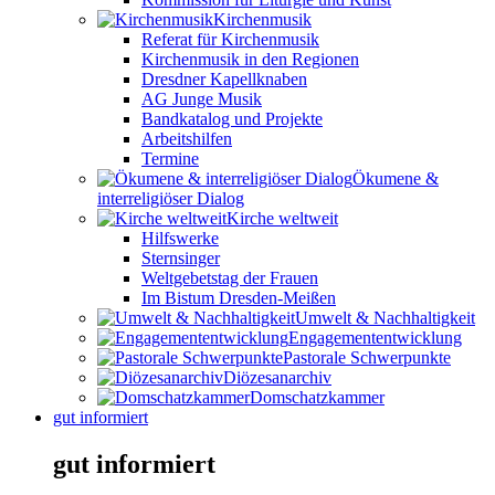
Kirchenmusik
Referat für Kirchenmusik
Kirchenmusik in den Regionen
Dresdner Kapellknaben
AG Junge Musik
Bandkatalog und Projekte
Arbeitshilfen
Termine
Ökumene &
interreligiöser Dialog
Kirche weltweit
Hilfswerke
Sternsinger
Weltgebetstag der Frauen
Im Bistum Dresden-Meißen
Umwelt & Nachhaltigkeit
Engagemententwicklung
Pastorale Schwerpunkte
Diözesanarchiv
Domschatzkammer
gut informiert
gut informiert