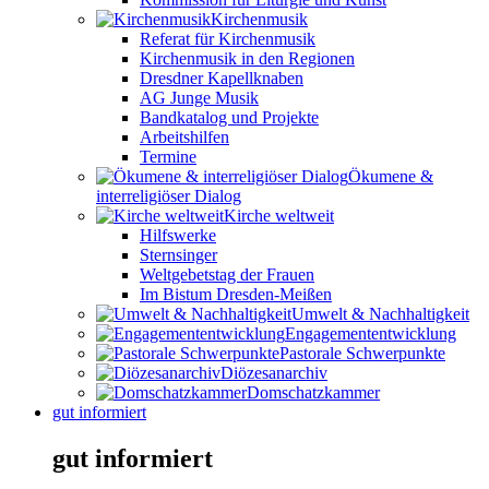
Kirchenmusik
Referat für Kirchenmusik
Kirchenmusik in den Regionen
Dresdner Kapellknaben
AG Junge Musik
Bandkatalog und Projekte
Arbeitshilfen
Termine
Ökumene &
interreligiöser Dialog
Kirche weltweit
Hilfswerke
Sternsinger
Weltgebetstag der Frauen
Im Bistum Dresden-Meißen
Umwelt & Nachhaltigkeit
Engagemententwicklung
Pastorale Schwerpunkte
Diözesanarchiv
Domschatzkammer
gut informiert
gut informiert