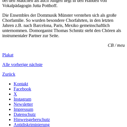
bei den Mädchen als auch Jungen liegt in den Händen von
Vokalpädagogin Jutta Potthoff.
Die Ensembles der Dommusik Münster verstehen sich als große
Chorfamilie. So wurden besondere Chorfahrten, in den letzten
Jahren z.B. nach Barcelona, Paris, Mexiko gemeinschaftlich
unternommen. Domorganist Thomas Schmitz steht den Chören als
instrumentaler Partner zur Seite.
CB / meu
Plakat
Alle
vorherige
nächste
Zurück
Kontakt
Facebook
X
Instagram
Newsletter
Impressum
Datenschutz
Hinweisgeberschutz
Antidiskriminierung