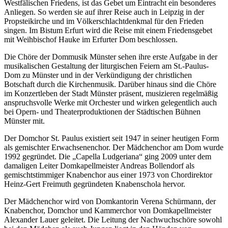
Westfälischen Friedens, ist das Gebet um Eintracht ein besonderes
Anliegen. So werden sie auf ihrer Reise auch in Leipzig in der
Propsteikirche und im Völkerschlachtdenkmal für den Frieden
singen. Im Bistum Erfurt wird die Reise mit einem Friedensgebet
mit Weihbischof Hauke im Erfurter Dom beschlossen.
Die Chöre der Dommusik Münster sehen ihre erste Aufgabe in der
musikalischen Gestaltung der liturgischen Feiern am St.-Paulus-
Dom zu Münster und in der Verkündigung der christlichen
Botschaft durch die Kirchenmusik. Darüber hinaus sind die Chöre
im Konzertleben der Stadt Münster präsent, musizieren regelmäßig
anspruchsvolle Werke mit Orchester und wirken gelegentlich auch
bei Opern- und Theaterproduktionen der Städtischen Bühnen
Münster mit.
Der Domchor St. Paulus existiert seit 1947 in seiner heutigen Form
als gemischter Erwachsenenchor. Der Mädchenchor am Dom wurde
1992 gegründet. Die „Capella Ludgeriana“ ging 2009 unter dem
damaligen Leiter Domkapellmeister Andreas Bollendorf als
gemischtstimmiger Knabenchor aus einer 1973 von Chordirektor
Heinz-Gert Freimuth gegründeten Knabenschola hervor.
Der Mädchenchor wird von Domkantorin Verena Schürmann, der
Knabenchor, Domchor und Kammerchor von Domkapellmeister
Alexander Lauer geleitet. Die Leitung der Nachwuchschöre sowohl