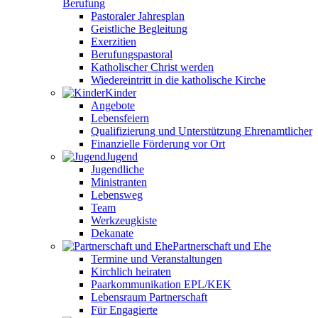
Berufung
Pastoraler Jahresplan
Geistliche Begleitung
Exerzitien
Berufungspastoral
Katholischer Christ werden
Wiedereintritt in die katholische Kirche
Kinder
Angebote
Lebensfeiern
Qualifizierung und Unterstützung Ehrenamtlicher
Finanzielle Förderung vor Ort
Jugend
Jugendliche
Ministranten
Lebensweg
Team
Werkzeugkiste
Dekanate
Partnerschaft und Ehe
Termine und Veranstaltungen
Kirchlich heiraten
Paarkommunikation EPL/KEK
Lebensraum Partnerschaft
Für Engagierte