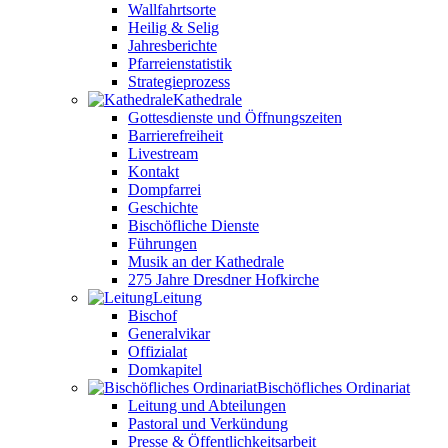
Wallfahrtsorte
Heilig & Selig
Jahresberichte
Pfarreienstatistik
Strategieprozess
Kathedrale
Gottesdienste und Öffnungszeiten
Barrierefreiheit
Livestream
Kontakt
Dompfarrei
Geschichte
Bischöfliche Dienste
Führungen
Musik an der Kathedrale
275 Jahre Dresdner Hofkirche
Leitung
Bischof
Generalvikar
Offizialat
Domkapitel
Bischöfliches Ordinariat
Leitung und Abteilungen
Pastoral und Verkündung
Presse & Öffentlichkeitsarbeit