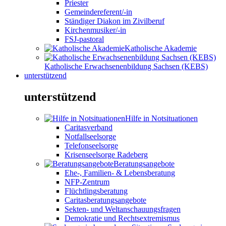
Priester
Gemeindereferent/-in
Ständiger Diakon im Zivilberuf
Kirchenmusiker/-in
FSJ-pastoral
Katholische Akademie
Katholische Erwachsenenbildung Sachsen (KEBS)
unterstützend
unterstützend
Hilfe in Notsituationen
Caritasverband
Notfallseelsorge
Telefonseelsorge
Krisenseelsorge Radeberg
Beratungsangebote
Ehe-, Familien- & Lebensberatung
NFP-Zentrum
Flüchtlingsberatung
Caritasberatungsangebote
Sekten- und Weltanschauungsfragen
Demokratie und Rechtsextremismus