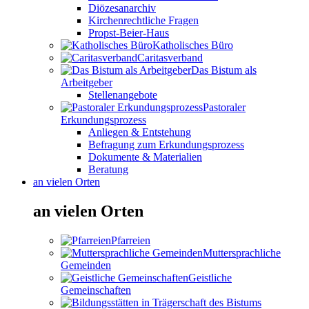
Diözesanarchiv
Kirchenrechtliche Fragen
Propst-Beier-Haus
Katholisches Büro
Caritasverband
Das Bistum als
Arbeitgeber
Stellenangebote
Pastoraler
Erkundungsprozess
Anliegen & Entstehung
Befragung zum Erkundungsprozess
Dokumente & Materialien
Beratung
an vielen Orten
an vielen Orten
Pfarreien
Muttersprachliche
Gemeinden
Geistliche
Gemeinschaften