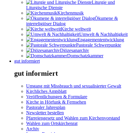
Liturgie und
Liturgische Dienste
Kirchenmusik
Ökumene &
interreligiöser Dialog
Kirche weltweit
Umwelt & Nachhaltigkeit
Engagemententwicklung
Pastorale Schwerpunkte
Diözesanarchiv
Domschatzkammer
gut informiert
gut informiert
Umgang mit Missbrauch und sexualisierter Gewalt
Kirchliches Amtsblatt
Veröffentlichungen & Formulare
Kirche in Hörfunk & Fernsehen
Pastoraler Jahresplan
Newsletter bestellen
Pfarreiengesetz und Wahlen zum Kirchenvorstand
Wahlen zum Ortskirchenrat
Archiv