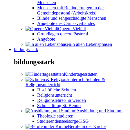
Menschen
Menschen mit Behinderungen in der
Gemeindepastoral (Arbeitskreis)
Blinde und sehgeschädigte Menschen
Angebote des Caritasverbandes
Queere Vielfalt
Grundlagen queere Pastoral
Angebote
In allen Lebensphasen
bildungsstark
bildungsstark
Kindertagesstätten
Schulen &
Religionsunterricht
Bischöfliche Schulen
Religionsunterricht
Religionslehrer/-in werden
Schulstiftung St. Benno
Ausbildung und Studium
Theologie studieren
Studierendenseelsorge/KSG
Berufe in der Kirche