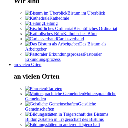
Wir sind
Bistum im Überblick
Kathedrale
Leitung
Bischöfliches Ordinariat
Katholisches Büro
Caritasverband
Das Bistum als
Arbeitgeber
Pastoraler
Erkundungsprozess
an vielen Orten
an vielen Orten
Pfarreien
Muttersprachliche
Gemeinden
Geistliche
Gemeinschaften
Bildungsstätten in Trägerschaft des Bistums