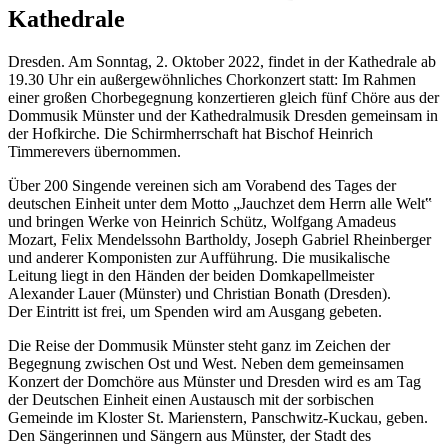
Kathedrale
Dresden. Am Sonntag, 2. Oktober 2022, findet in der Kathedrale ab
19.30 Uhr ein außergewöhnliches Chorkonzert statt: Im Rahmen
einer großen Chorbegegnung konzertieren gleich fünf Chöre aus der
Dommusik Münster und der Kathedralmusik Dresden gemeinsam in
der Hofkirche. Die Schirmherrschaft hat Bischof Heinrich
Timmerevers übernommen.
Über 200 Singende vereinen sich am Vorabend des Tages der
deutschen Einheit unter dem Motto „Jauchzet dem Herrn alle Welt‟
und bringen Werke von Heinrich Schütz, Wolfgang Amadeus
Mozart, Felix Mendelssohn Bartholdy, Joseph Gabriel Rheinberger
und anderer Komponisten zur Aufführung. Die musikalische
Leitung liegt in den Händen der beiden Domkapellmeister
Alexander Lauer (Münster) und Christian Bonath (Dresden).
Der Eintritt ist frei, um Spenden wird am Ausgang gebeten.
Die Reise der Dommusik Münster steht ganz im Zeichen der
Begegnung zwischen Ost und West. Neben dem gemeinsamen
Konzert der Domchöre aus Münster und Dresden wird es am Tag
der Deutschen Einheit einen Austausch mit der sorbischen
Gemeinde im Kloster St. Marienstern, Panschwitz-Kuckau, geben.
Den Sängerinnen und Sängern aus Münster, der Stadt des