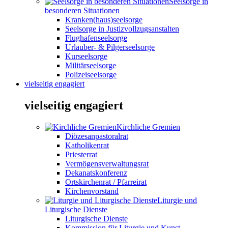
Seelsorge in
besonderen Situationen
Kranken(haus)seelsorge
Seelsorge in Justizvollzugsanstalten
Flughafenseelsorge
Urlauber- & Pilgerseelsorge
Kurseelsorge
Militärseelsorge
Polizeiseelsorge
vielseitig engagiert
vielseitig engagiert
Kirchliche Gremien
Diözesanpastoralrat
Katholikenrat
Priesterrat
Vermögensverwaltungsrat
Dekanatskonferenz
Ortskirchenrat / Pfarreirat
Kirchenvorstand
Liturgie und
Liturgische Dienste
Liturgische Dienste
Kommission für Liturgie und Kunst