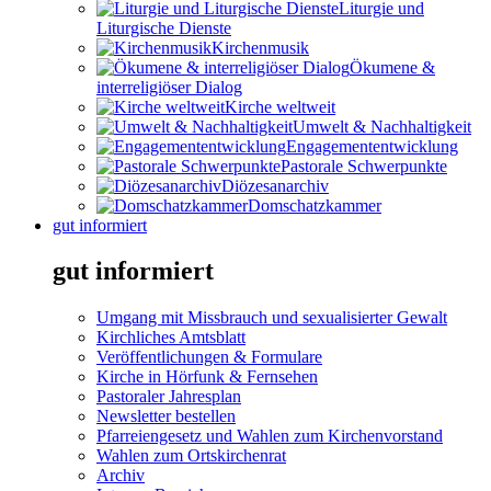
Liturgie und
Liturgische Dienste
Kirchenmusik
Ökumene &
interreligiöser Dialog
Kirche weltweit
Umwelt & Nachhaltigkeit
Engagemententwicklung
Pastorale Schwerpunkte
Diözesanarchiv
Domschatzkammer
gut informiert
gut informiert
Umgang mit Missbrauch und sexualisierter Gewalt
Kirchliches Amtsblatt
Veröffentlichungen & Formulare
Kirche in Hörfunk & Fernsehen
Pastoraler Jahresplan
Newsletter bestellen
Pfarreiengesetz und Wahlen zum Kirchenvorstand
Wahlen zum Ortskirchenrat
Archiv