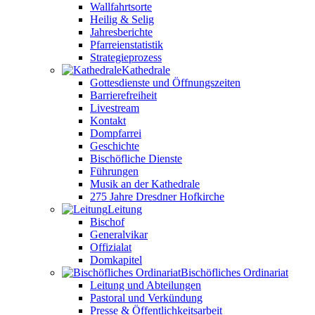
Wallfahrtsorte
Heilig & Selig
Jahresberichte
Pfarreienstatistik
Strategieprozess
Kathedrale
Gottesdienste und Öffnungszeiten
Barrierefreiheit
Livestream
Kontakt
Dompfarrei
Geschichte
Bischöfliche Dienste
Führungen
Musik an der Kathedrale
275 Jahre Dresdner Hofkirche
Leitung
Bischof
Generalvikar
Offizialat
Domkapitel
Bischöfliches Ordinariat
Leitung und Abteilungen
Pastoral und Verkündung
Presse & Öffentlichkeitsarbeit