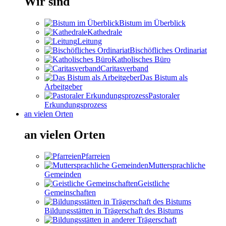
Wir sind
Bistum im Überblick
Kathedrale
Leitung
Bischöfliches Ordinariat
Katholisches Büro
Caritasverband
Das Bistum als
Arbeitgeber
Pastoraler
Erkundungsprozess
an vielen Orten
an vielen Orten
Pfarreien
Muttersprachliche
Gemeinden
Geistliche
Gemeinschaften
Bildungsstätten in Trägerschaft des Bistums