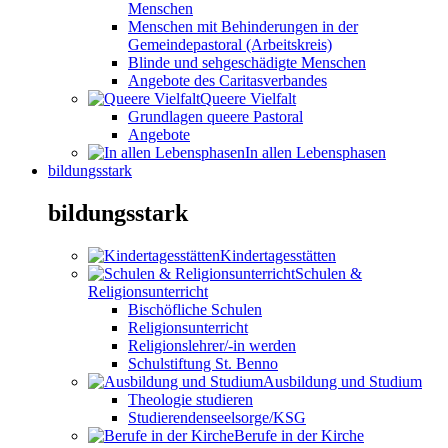
Menschen
Menschen mit Behinderungen in der
Gemeindepastoral (Arbeitskreis)
Blinde und sehgeschädigte Menschen
Angebote des Caritasverbandes
Queere Vielfalt
Grundlagen queere Pastoral
Angebote
In allen Lebensphasen
bildungsstark
bildungsstark
Kindertagesstätten
Schulen &
Religionsunterricht
Bischöfliche Schulen
Religionsunterricht
Religionslehrer/-in werden
Schulstiftung St. Benno
Ausbildung und Studium
Theologie studieren
Studierendenseelsorge/KSG
Berufe in der Kirche