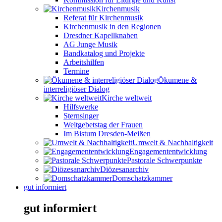
Kirchenmusik
Referat für Kirchenmusik
Kirchenmusik in den Regionen
Dresdner Kapellknaben
AG Junge Musik
Bandkatalog und Projekte
Arbeitshilfen
Termine
Ökumene &
interreligiöser Dialog
Kirche weltweit
Hilfswerke
Sternsinger
Weltgebetstag der Frauen
Im Bistum Dresden-Meißen
Umwelt & Nachhaltigkeit
Engagemententwicklung
Pastorale Schwerpunkte
Diözesanarchiv
Domschatzkammer
gut informiert
gut informiert