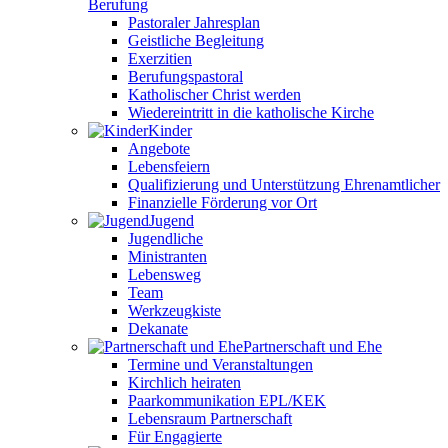
Berufung
Pastoraler Jahresplan
Geistliche Begleitung
Exerzitien
Berufungspastoral
Katholischer Christ werden
Wiedereintritt in die katholische Kirche
Kinder
Angebote
Lebensfeiern
Qualifizierung und Unterstützung Ehrenamtlicher
Finanzielle Förderung vor Ort
Jugend
Jugendliche
Ministranten
Lebensweg
Team
Werkzeugkiste
Dekanate
Partnerschaft und Ehe
Termine und Veranstaltungen
Kirchlich heiraten
Paarkommunikation EPL/KEK
Lebensraum Partnerschaft
Für Engagierte