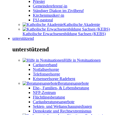
Priester
Gemeindereferent/-in
Ständiger Diakon im Zivilberuf
Kirchenmusiker/-in
FSJ-pastoral
Katholische Akademie
Katholische Erwachsenenbildung Sachsen (KEBS)
unterstützend
unterstützend
Hilfe in Notsituationen
Caritasverband
Notfallseelsorge
Telefonseelsorge
Krisenseelsorge Radeberg
Beratungsangebote
Ehe-, Familien- & Lebensberatung
NFP-Zentrum
Flüchtlingsberatung
Caritasberatungsangebote
Sekten- und Weltanschauungsfragen
Demokratie und Rechtsextremismus