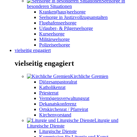
Seelsorge in
besonderen Situationen
Kranken(haus)seelsorge
Seelsorge in Justizvollzugsanstalten
Flughafenseelsorge
Urlauber- & Pilgerseelsorge
Kurseelsorge
Militärseelsorge
Polizeiseelsorge
vielseitig engagiert
vielseitig engagiert
Kirchliche Gremien
Diözesanpastoralrat
Katholikenrat
Priesterrat
Vermögensverwaltungsrat
Dekanatskonferenz
Ortskirchenrat / Pfarreirat
Kirchenvorstand
Liturgie und
Liturgische Dienste
Liturgische Dienste
Kommission für Liturgie und Kunst