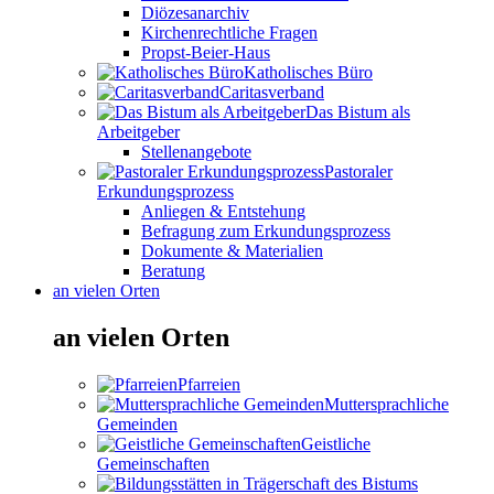
Diözesanarchiv
Kirchenrechtliche Fragen
Propst-Beier-Haus
Katholisches Büro
Caritasverband
Das Bistum als
Arbeitgeber
Stellenangebote
Pastoraler
Erkundungsprozess
Anliegen & Entstehung
Befragung zum Erkundungsprozess
Dokumente & Materialien
Beratung
an vielen Orten
an vielen Orten
Pfarreien
Muttersprachliche
Gemeinden
Geistliche
Gemeinschaften