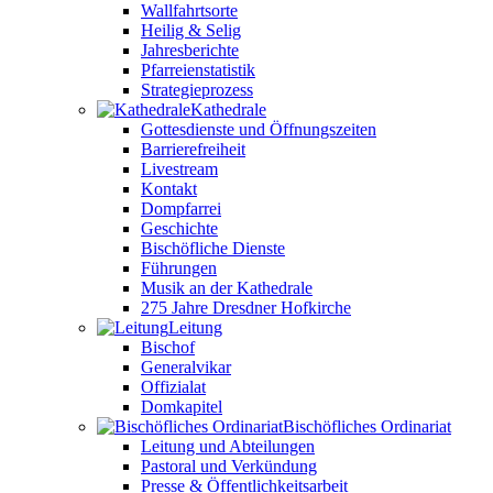
Wallfahrtsorte
Heilig & Selig
Jahresberichte
Pfarreienstatistik
Strategieprozess
Kathedrale
Gottesdienste und Öffnungszeiten
Barrierefreiheit
Livestream
Kontakt
Dompfarrei
Geschichte
Bischöfliche Dienste
Führungen
Musik an der Kathedrale
275 Jahre Dresdner Hofkirche
Leitung
Bischof
Generalvikar
Offizialat
Domkapitel
Bischöfliches Ordinariat
Leitung und Abteilungen
Pastoral und Verkündung
Presse & Öffentlichkeitsarbeit