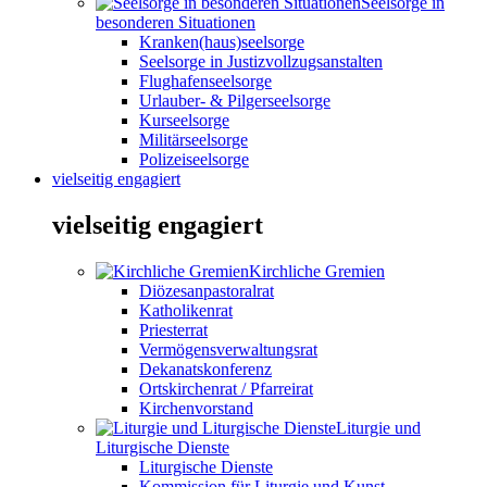
Seelsorge in
besonderen Situationen
Kranken(haus)seelsorge
Seelsorge in Justizvollzugsanstalten
Flughafenseelsorge
Urlauber- & Pilgerseelsorge
Kurseelsorge
Militärseelsorge
Polizeiseelsorge
vielseitig engagiert
vielseitig engagiert
Kirchliche Gremien
Diözesanpastoralrat
Katholikenrat
Priesterrat
Vermögensverwaltungsrat
Dekanatskonferenz
Ortskirchenrat / Pfarreirat
Kirchenvorstand
Liturgie und
Liturgische Dienste
Liturgische Dienste
Kommission für Liturgie und Kunst