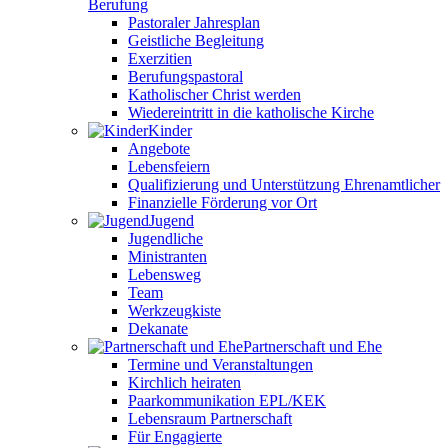
Berufung
Pastoraler Jahresplan
Geistliche Begleitung
Exerzitien
Berufungspastoral
Katholischer Christ werden
Wiedereintritt in die katholische Kirche
Kinder
Angebote
Lebensfeiern
Qualifizierung und Unterstützung Ehrenamtlicher
Finanzielle Förderung vor Ort
Jugend
Jugendliche
Ministranten
Lebensweg
Team
Werkzeugkiste
Dekanate
Partnerschaft und Ehe
Termine und Veranstaltungen
Kirchlich heiraten
Paarkommunikation EPL/KEK
Lebensraum Partnerschaft
Für Engagierte