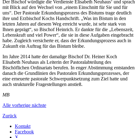
Der Bischof würdigte die Verdienste Elisabeth Neuhaus‘ und sprach
mit Blick auf den Wechsel von „einem Einschnitt für Sie und für
uns“. Der Pastorale Erkundungsprozess des Bistums trage deutlich
ihre und Erzbischof Kochs Handschrift. „Was im Bistum in den
letzten Jahren auf diesem Weg erreicht wurde, ist sehr stark von
Ihnen geprägt“, so Bischof Heinrich. Er dankte für die „Lebenszeit,
Lebenskraft und viel Power“, die sie in diese Aufgaben eingebracht
habe. Zugleich versicherte er, dass der Erkundungsprozess auch in
Zukunft ein Auftrag für das Bistum bleibe.
Im Jahre 2014 hatte der damalige Bischof Dr. Heiner Koch
Elisabeth Neuhaus als Leiterin der Pastoralabteilung des
Bischöflichen Ordinariats berufen. In enger Abstimmung entstanden
danach die Grundlinien des Pastoralen Erkundungsprozesses, der
eine erneuerte pastorale Schwerpunktsetzung zum Ziel hatte und
auch strukturelle Fragestellungen anstieß.
MB
Alle
vorherige
nächste
Zurück
Kontakt
Facebook
X