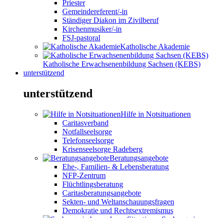
Priester
Gemeindereferent/-in
Ständiger Diakon im Zivilberuf
Kirchenmusiker/-in
FSJ-pastoral
Katholische Akademie
Katholische Erwachsenenbildung Sachsen (KEBS)
unterstützend
unterstützend
Hilfe in Notsituationen
Caritasverband
Notfallseelsorge
Telefonseelsorge
Krisenseelsorge Radeberg
Beratungsangebote
Ehe-, Familien- & Lebensberatung
NFP-Zentrum
Flüchtlingsberatung
Caritasberatungsangebote
Sekten- und Weltanschauungsfragen
Demokratie und Rechtsextremismus