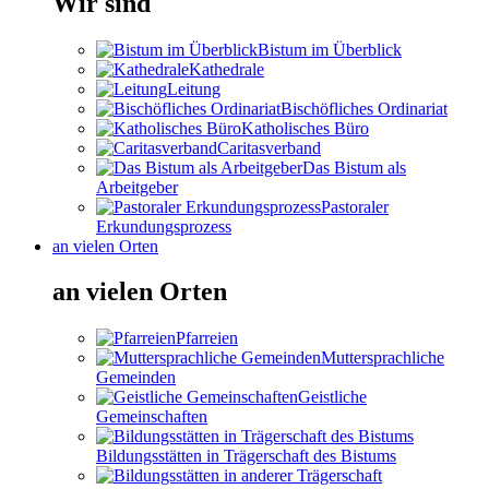
Wir sind
Bistum im Überblick
Kathedrale
Leitung
Bischöfliches Ordinariat
Katholisches Büro
Caritasverband
Das Bistum als
Arbeitgeber
Pastoraler
Erkundungsprozess
an vielen Orten
an vielen Orten
Pfarreien
Muttersprachliche
Gemeinden
Geistliche
Gemeinschaften
Bildungsstätten in Trägerschaft des Bistums