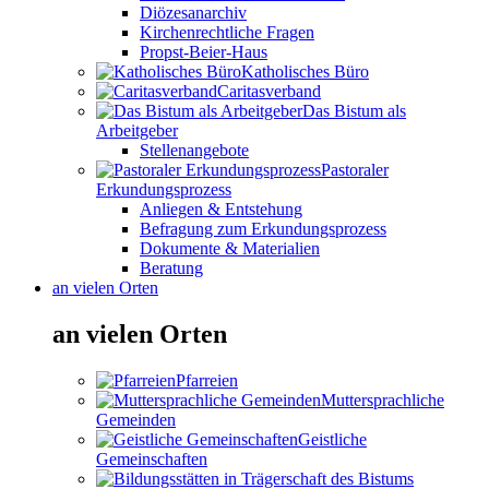
Diözesanarchiv
Kirchenrechtliche Fragen
Propst-Beier-Haus
Katholisches Büro
Caritasverband
Das Bistum als
Arbeitgeber
Stellenangebote
Pastoraler
Erkundungsprozess
Anliegen & Entstehung
Befragung zum Erkundungsprozess
Dokumente & Materialien
Beratung
an vielen Orten
an vielen Orten
Pfarreien
Muttersprachliche
Gemeinden
Geistliche
Gemeinschaften