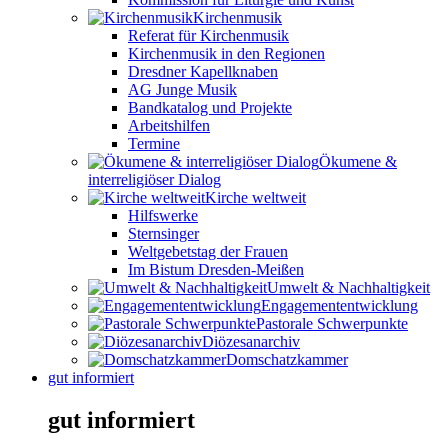
Kirchenmusik
Referat für Kirchenmusik
Kirchenmusik in den Regionen
Dresdner Kapellknaben
AG Junge Musik
Bandkatalog und Projekte
Arbeitshilfen
Termine
Ökumene &
interreligiöser Dialog
Kirche weltweit
Hilfswerke
Sternsinger
Weltgebetstag der Frauen
Im Bistum Dresden-Meißen
Umwelt & Nachhaltigkeit
Engagemententwicklung
Pastorale Schwerpunkte
Diözesanarchiv
Domschatzkammer
gut informiert
gut informiert