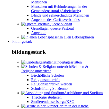
Menschen
Menschen mit Behinderungen in der
Gemeindepastoral (Arbeitskreis)
Blinde und sehgeschädigte Menschen
Angebote des Caritasverbandes
Queere Vielfalt
Grundlagen queere Pastoral
Angebote
In allen Lebensphasen
bildungsstark
bildungsstark
Kindertagesstätten
Schulen &
Religionsunterricht
Bischöfliche Schulen
Religionsunterricht
Religionslehrer/-in werden
Schulstiftung St. Benno
Ausbildung und Studium
Theologie studieren
Studierendenseelsorge/KSG
Berufe in der Kirche