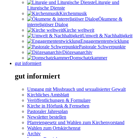
Liturgie und
Liturgische Dienste
Kirchenmusik
Ökumene &
interreligiöser Dialog
Kirche weltweit
Umwelt & Nachhaltigkeit
Engagemententwicklung
Pastorale Schwerpunkte
Diözesanarchiv
Domschatzkammer
gut informiert
gut informiert
Umgang mit Missbrauch und sexualisierter Gewalt
Kirchliches Amtsblatt
Veröffentlichungen & Formulare
Kirche in Hörfunk & Fernsehen
Pastoraler Jahresplan
Newsletter bestellen
Pfarreiengesetz und Wahlen zum Kirchenvorstand
Wahlen zum Ortskirchenrat
Archiv