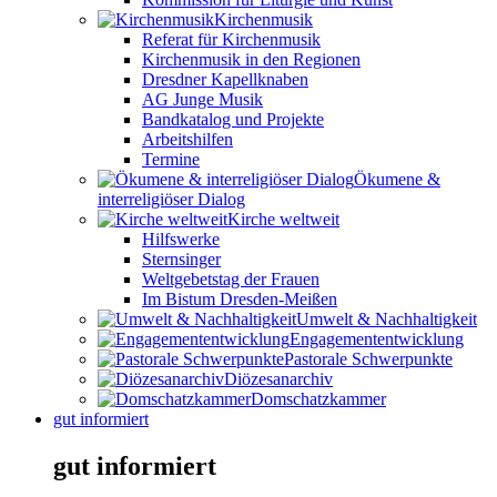
Kirchenmusik
Referat für Kirchenmusik
Kirchenmusik in den Regionen
Dresdner Kapellknaben
AG Junge Musik
Bandkatalog und Projekte
Arbeitshilfen
Termine
Ökumene &
interreligiöser Dialog
Kirche weltweit
Hilfswerke
Sternsinger
Weltgebetstag der Frauen
Im Bistum Dresden-Meißen
Umwelt & Nachhaltigkeit
Engagemententwicklung
Pastorale Schwerpunkte
Diözesanarchiv
Domschatzkammer
gut informiert
gut informiert