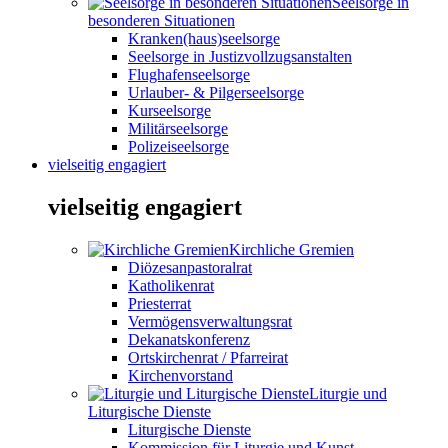
Seelsorge in
besonderen Situationen
Kranken(haus)seelsorge
Seelsorge in Justizvollzugsanstalten
Flughafenseelsorge
Urlauber- & Pilgerseelsorge
Kurseelsorge
Militärseelsorge
Polizeiseelsorge
vielseitig engagiert
vielseitig engagiert
Kirchliche Gremien
Diözesanpastoralrat
Katholikenrat
Priesterrat
Vermögensverwaltungsrat
Dekanatskonferenz
Ortskirchenrat / Pfarreirat
Kirchenvorstand
Liturgie und
Liturgische Dienste
Liturgische Dienste
Kommission für Liturgie und Kunst