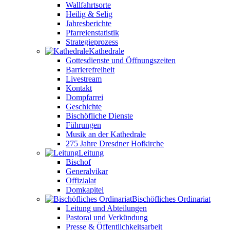
Wallfahrtsorte
Heilig & Selig
Jahresberichte
Pfarreienstatistik
Strategieprozess
Kathedrale
Gottesdienste und Öffnungszeiten
Barrierefreiheit
Livestream
Kontakt
Dompfarrei
Geschichte
Bischöfliche Dienste
Führungen
Musik an der Kathedrale
275 Jahre Dresdner Hofkirche
Leitung
Bischof
Generalvikar
Offizialat
Domkapitel
Bischöfliches Ordinariat
Leitung und Abteilungen
Pastoral und Verkündung
Presse & Öffentlichkeitsarbeit