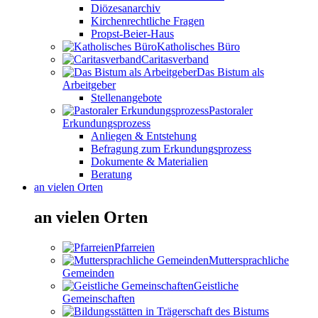
Diözesanarchiv
Kirchenrechtliche Fragen
Propst-Beier-Haus
Katholisches Büro
Caritasverband
Das Bistum als
Arbeitgeber
Stellenangebote
Pastoraler
Erkundungsprozess
Anliegen & Entstehung
Befragung zum Erkundungsprozess
Dokumente & Materialien
Beratung
an vielen Orten
an vielen Orten
Pfarreien
Muttersprachliche
Gemeinden
Geistliche
Gemeinschaften