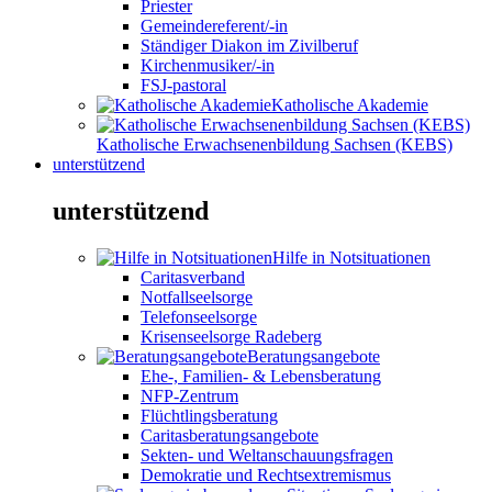
Priester
Gemeindereferent/-in
Ständiger Diakon im Zivilberuf
Kirchenmusiker/-in
FSJ-pastoral
Katholische Akademie
Katholische Erwachsenenbildung Sachsen (KEBS)
unterstützend
unterstützend
Hilfe in Notsituationen
Caritasverband
Notfallseelsorge
Telefonseelsorge
Krisenseelsorge Radeberg
Beratungsangebote
Ehe-, Familien- & Lebensberatung
NFP-Zentrum
Flüchtlingsberatung
Caritasberatungsangebote
Sekten- und Weltanschauungsfragen
Demokratie und Rechtsextremismus