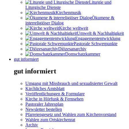
Liturgie und
Liturgische Dienste
Kirchenmusik
Ökumene &
interreligiöser Dialog
Kirche weltweit
Umwelt & Nachhaltigkeit
Engagemententwicklung
Pastorale Schwerpunkte
Diözesanarchiv
Domschatzkammer
gut informiert
gut informiert
Umgang mit Missbrauch und sexualisierter Gewalt
Kirchliches Amtsblatt
Veröffentlichungen & Formulare
Kirche in Hörfunk & Fernsehen
Pastoraler Jahresplan
Newsletter bestellen
Pfarreiengesetz und Wahlen zum Kirchenvorstand
Wahlen zum Ortskirchenrat
Archiv