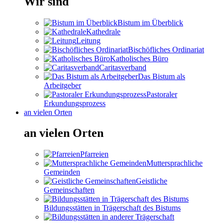
Wir sind
Bistum im Überblick
Kathedrale
Leitung
Bischöfliches Ordinariat
Katholisches Büro
Caritasverband
Das Bistum als
Arbeitgeber
Pastoraler
Erkundungsprozess
an vielen Orten
an vielen Orten
Pfarreien
Muttersprachliche
Gemeinden
Geistliche
Gemeinschaften
Bildungsstätten in Trägerschaft des Bistums