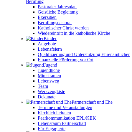
Berufung
Pastoraler Jahresplan
Geistliche Begleitung
Exerzitien
Berufungspastoral
Katholischer Christ werden
Wiedereintritt in die katholische Kirche
Kinder
Angebote
Lebensfeiern
Qualifizierung und Unterstützung Ehrenamtlicher
Finanzielle Förderung vor Ort
Jugend
Jugendliche
Ministranten
Lebensweg
Team
Werkzeugkiste
Dekanate
Partnerschaft und Ehe
Termine und Veranstaltungen
Kirchlich heiraten
Paarkommunikation EPL/KEK
Lebensraum Partnerschaft
Für Engagierte