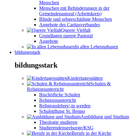
Menschen
Menschen mit Behinderungen in der
Gemeindepastoral (Arbeitskreis)
Blinde und sehgeschädigte Menschen
Angebote des Caritasverbandes
Queere Vielfalt
Grundlagen queere Pastoral
Angebote
In allen Lebensphasen
bildungsstark
bildungsstark
Kindertagesstätten
Schulen &
Religionsunterricht
Bischöfliche Schulen
Religionsunterricht
Religionslehrer/-in werden
Schulstiftung St. Benno
Ausbildung und Studium
Theologie studieren
Studierendenseelsorge/KSG
Berufe in der Kirche