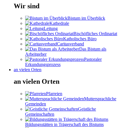
Wir sind
Bistum im Überblick
Kathedrale
Leitung
Bischöfliches Ordinariat
Katholisches Büro
Caritasverband
Das Bistum als
Arbeitgeber
Pastoraler
Erkundungsprozess
an vielen Orten
an vielen Orten
Pfarreien
Muttersprachliche
Gemeinden
Geistliche
Gemeinschaften
Bildungsstätten in Trägerschaft des Bistums