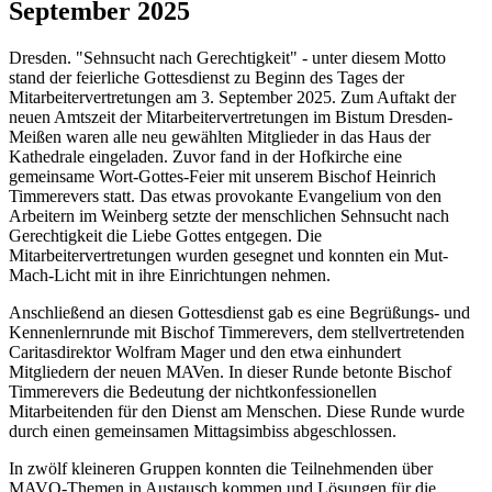
September 2025
Dresden. "Sehnsucht nach Gerechtigkeit" - unter diesem Motto
stand der feierliche Gottesdienst zu Beginn des Tages der
Mitarbeitervertretungen am 3. September 2025. Zum Auftakt der
neuen Amtszeit der Mitarbeitervertretungen im Bistum Dresden-
Meißen waren alle neu gewählten Mitglieder in das Haus der
Kathedrale eingeladen. Zuvor fand in der Hofkirche eine
gemeinsame Wort-Gottes-Feier mit unserem Bischof Heinrich
Timmerevers statt. Das etwas provokante Evangelium von den
Arbeitern im Weinberg setzte der menschlichen Sehnsucht nach
Gerechtigkeit die Liebe Gottes entgegen. Die
Mitarbeitervertretungen wurden gesegnet und konnten ein Mut-
Mach-Licht mit in ihre Einrichtungen nehmen.
Anschließend an diesen Gottesdienst gab es eine Begrüßungs- und
Kennenlernrunde mit Bischof Timmerevers, dem stellvertretenden
Caritasdirektor Wolfram Mager und den etwa einhundert
Mitgliedern der neuen MAVen. In dieser Runde betonte Bischof
Timmerevers die Bedeutung der nichtkonfessionellen
Mitarbeitenden für den Dienst am Menschen. Diese Runde wurde
durch einen gemeinsamen Mittagsimbiss abgeschlossen.
In zwölf kleineren Gruppen konnten die Teilnehmenden über
MAVO-Themen in Austausch kommen und Lösungen für die