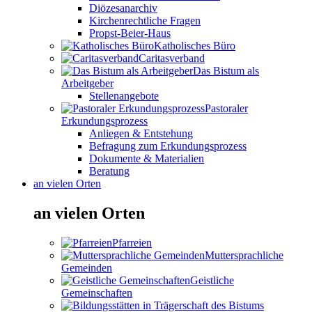
Diözesanarchiv
Kirchenrechtliche Fragen
Propst-Beier-Haus
Katholisches Büro
Caritasverband
Das Bistum als
Arbeitgeber
Stellenangebote
Pastoraler
Erkundungsprozess
Anliegen & Entstehung
Befragung zum Erkundungsprozess
Dokumente & Materialien
Beratung
an vielen Orten
an vielen Orten
Pfarreien
Muttersprachliche
Gemeinden
Geistliche
Gemeinschaften