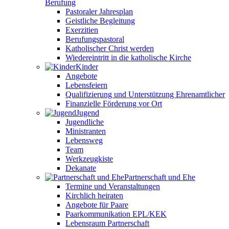
Berufung
Pastoraler Jahresplan
Geistliche Begleitung
Exerzitien
Berufungspastoral
Katholischer Christ werden
Wiedereintritt in die katholische Kirche
Kinder
Angebote
Lebensfeiern
Qualifizierung und Unterstützung Ehrenamtlicher
Finanzielle Förderung vor Ort
Jugend
Jugendliche
Ministranten
Lebensweg
Team
Werkzeugkiste
Dekanate
Partnerschaft und Ehe
Termine und Veranstaltungen
Kirchlich heiraten
Angebote für Paare
Paarkommunikation EPL/KEK
Lebensraum Partnerschaft