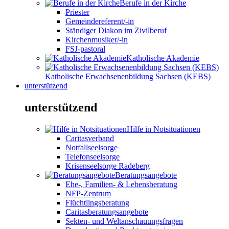
Berufe in der Kirche
Priester
Gemeindereferent/-in
Ständiger Diakon im Zivilberuf
Kirchenmusiker/-in
FSJ-pastoral
Katholische Akademie
Katholische Erwachsenenbildung Sachsen (KEBS)
unterstützend
unterstützend
Hilfe in Notsituationen
Caritasverband
Notfallseelsorge
Telefonseelsorge
Krisenseelsorge Radeberg
Beratungsangebote
Ehe-, Familien- & Lebensberatung
NFP-Zentrum
Flüchtlingsberatung
Caritasberatungsangebote
Sekten- und Weltanschauungsfragen