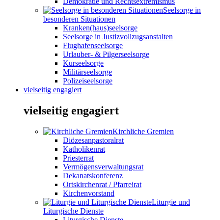
Demokratie und Rechtsextremismus
Seelsorge in
besonderen Situationen
Kranken(haus)seelsorge
Seelsorge in Justizvollzugsanstalten
Flughafenseelsorge
Urlauber- & Pilgerseelsorge
Kurseelsorge
Militärseelsorge
Polizeiseelsorge
vielseitig engagiert
vielseitig engagiert
Kirchliche Gremien
Diözesanpastoralrat
Katholikenrat
Priesterrat
Vermögensverwaltungsrat
Dekanatskonferenz
Ortskirchenrat / Pfarreirat
Kirchenvorstand
Liturgie und
Liturgische Dienste
Liturgische Dienste