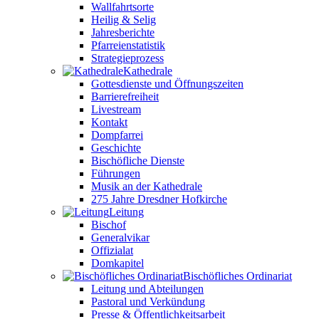
Wallfahrtsorte
Heilig & Selig
Jahresberichte
Pfarreienstatistik
Strategieprozess
Kathedrale
Gottesdienste und Öffnungszeiten
Barrierefreiheit
Livestream
Kontakt
Dompfarrei
Geschichte
Bischöfliche Dienste
Führungen
Musik an der Kathedrale
275 Jahre Dresdner Hofkirche
Leitung
Bischof
Generalvikar
Offizialat
Domkapitel
Bischöfliches Ordinariat
Leitung und Abteilungen
Pastoral und Verkündung
Presse & Öffentlichkeitsarbeit