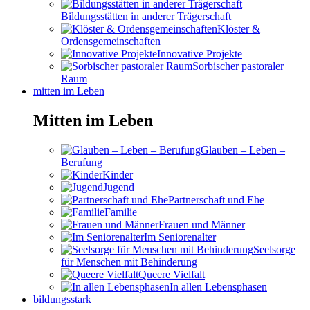
Bildungsstätten in anderer Trägerschaft
Klöster &
Ordensgemeinschaften
Innovative Projekte
Sorbischer pastoraler
Raum
mitten im Leben
Mitten im Leben
Glauben – Leben –
Berufung
Kinder
Jugend
Partnerschaft und Ehe
Familie
Frauen und Männer
Im Seniorenalter
Seelsorge
für Menschen mit Behinderung
Queere Vielfalt
In allen Lebensphasen
bildungsstark