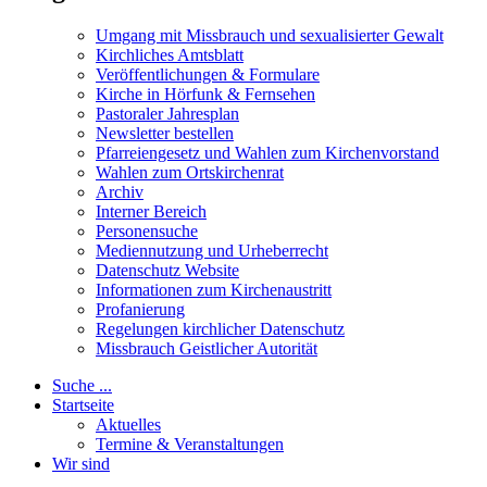
Umgang mit Missbrauch und sexualisierter Gewalt
Kirchliches Amtsblatt
Veröffentlichungen & Formulare
Kirche in Hörfunk & Fernsehen
Pastoraler Jahresplan
Newsletter bestellen
Pfarreiengesetz und Wahlen zum Kirchenvorstand
Wahlen zum Ortskirchenrat
Archiv
Interner Bereich
Personensuche
Mediennutzung und Urheberrecht
Datenschutz Website
Informationen zum Kirchenaustritt
Profanierung
Regelungen kirchlicher Datenschutz
Missbrauch Geistlicher Autorität
Suche ...
Startseite
Aktuelles
Termine & Veranstaltungen
Wir sind