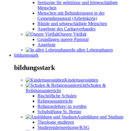
Seelsorge für gehörlose und hörgeschädigte
Menschen
Menschen mit Behinderungen in der
Gemeindepastoral (Arbeitskreis)
Blinde und sehgeschädigte Menschen
Angebote des Caritasverbandes
Queere Vielfalt
Grundlagen queere Pastoral
Angebote
In allen Lebensphasen
bildungsstark
bildungsstark
Kindertagesstätten
Schulen &
Religionsunterricht
Bischöfliche Schulen
Religionsunterricht
Religionslehrer/-in werden
Schulstiftung St. Benno
Ausbildung und Studium
Theologie studieren
Studierendenseelsorge/KSG