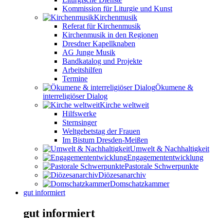
Kommission für Liturgie und Kunst
Kirchenmusik
Referat für Kirchenmusik
Kirchenmusik in den Regionen
Dresdner Kapellknaben
AG Junge Musik
Bandkatalog und Projekte
Arbeitshilfen
Termine
Ökumene &
interreligiöser Dialog
Kirche weltweit
Hilfswerke
Sternsinger
Weltgebetstag der Frauen
Im Bistum Dresden-Meißen
Umwelt & Nachhaltigkeit
Engagemententwicklung
Pastorale Schwerpunkte
Diözesanarchiv
Domschatzkammer
gut informiert
gut informiert