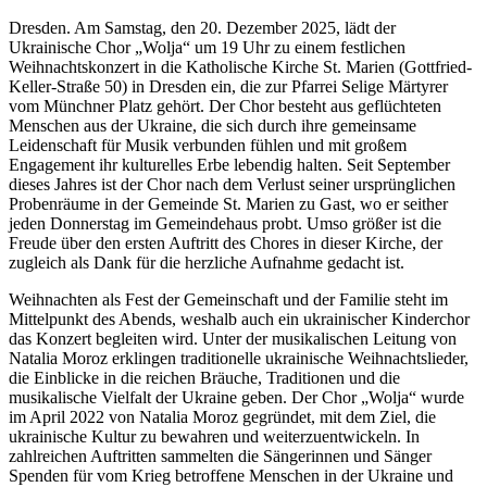
Dresden. Am Samstag, den 20. Dezember 2025, lädt der
Ukrainische Chor „Wolja“ um 19 Uhr zu einem festlichen
Weihnachtskonzert in die Katholische Kirche St. Marien (Gottfried-
Keller-Straße 50) in Dresden ein, die zur Pfarrei Selige Märtyrer
vom Münchner Platz gehört. Der Chor besteht aus geflüchteten
Menschen aus der Ukraine, die sich durch ihre gemeinsame
Leidenschaft für Musik verbunden fühlen und mit großem
Engagement ihr kulturelles Erbe lebendig halten. Seit September
dieses Jahres ist der Chor nach dem Verlust seiner ursprünglichen
Probenräume in der Gemeinde St. Marien zu Gast, wo er seither
jeden Donnerstag im Gemeindehaus probt. Umso größer ist die
Freude über den ersten Auftritt des Chores in dieser Kirche, der
zugleich als Dank für die herzliche Aufnahme gedacht ist.
Weihnachten als Fest der Gemeinschaft und der Familie steht im
Mittelpunkt des Abends, weshalb auch ein ukrainischer Kinderchor
das Konzert begleiten wird. Unter der musikalischen Leitung von
Natalia Moroz erklingen traditionelle ukrainische Weihnachtslieder,
die Einblicke in die reichen Bräuche, Traditionen und die
musikalische Vielfalt der Ukraine geben. Der Chor „Wolja“ wurde
im April 2022 von Natalia Moroz gegründet, mit dem Ziel, die
ukrainische Kultur zu bewahren und weiterzuentwickeln. In
zahlreichen Auftritten sammelten die Sängerinnen und Sänger
Spenden für vom Krieg betroffene Menschen in der Ukraine und