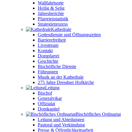
Wallfahrtsorte
Heilig & Selig
Jahresberichte
Pfarreienstatistik
Strategieprozess
Kathedrale
Gottesdienste und Öffnungszeiten
Barrierefreiheit
Livestream
Kontakt
Dompfarrei
Geschichte
Bischöfliche Dienste
Führungen
Musik an der Kathedrale
275 Jahre Dresdner Hofkirche
Leitung
Bischof
Generalvikar
Offizialat
Domkapitel
Bischöfliches Ordinariat
Leitung und Abteilungen
Pastoral und Verkündung
Presse & Öffentlichkeitsarbeit