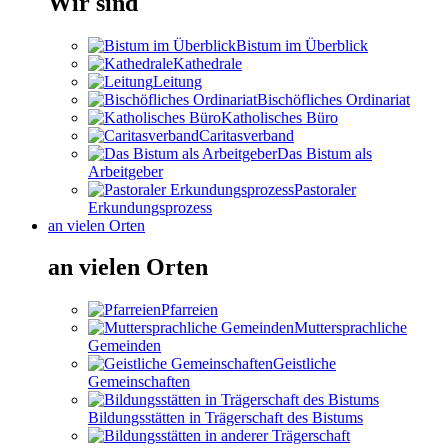
Wir sind
Bistum im Überblick
Kathedrale
Leitung
Bischöfliches Ordinariat
Katholisches Büro
Caritasverband
Das Bistum als
Arbeitgeber
Pastoraler
Erkundungsprozess
an vielen Orten
an vielen Orten
Pfarreien
Muttersprachliche
Gemeinden
Geistliche
Gemeinschaften
Bildungsstätten in Trägerschaft des Bistums