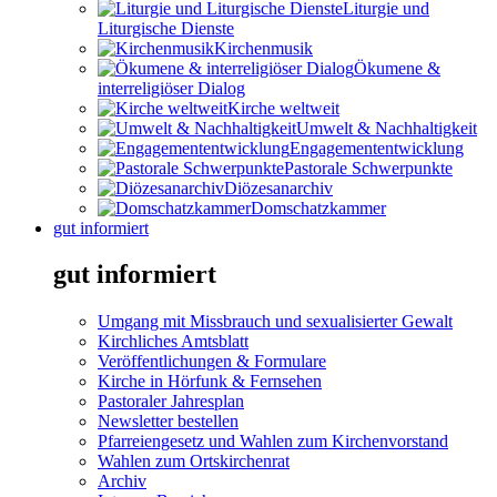
Liturgie und
Liturgische Dienste
Kirchenmusik
Ökumene &
interreligiöser Dialog
Kirche weltweit
Umwelt & Nachhaltigkeit
Engagemententwicklung
Pastorale Schwerpunkte
Diözesanarchiv
Domschatzkammer
gut informiert
gut informiert
Umgang mit Missbrauch und sexualisierter Gewalt
Kirchliches Amtsblatt
Veröffentlichungen & Formulare
Kirche in Hörfunk & Fernsehen
Pastoraler Jahresplan
Newsletter bestellen
Pfarreiengesetz und Wahlen zum Kirchenvorstand
Wahlen zum Ortskirchenrat
Archiv