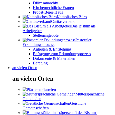
Diözesanarchiv
Kirchenrechtliche Fragen
Propst-Beier-Haus
Katholisches Büro
Caritasverband
Das Bistum als
Arbeitgeber
Stellenangebote
Pastoraler
Erkundungsprozess
Anliegen & Entstehung
Befragung zum Erkundungsprozess
Dokumente & Materialien
Beratung
an vielen Orten
an vielen Orten
Pfarreien
Muttersprachliche
Gemeinden
Geistliche
Gemeinschaften