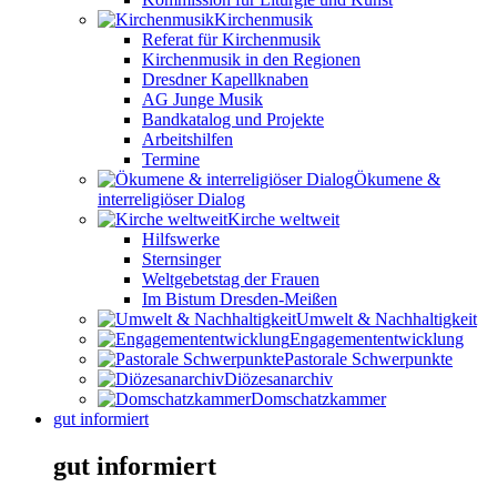
Kirchenmusik
Referat für Kirchenmusik
Kirchenmusik in den Regionen
Dresdner Kapellknaben
AG Junge Musik
Bandkatalog und Projekte
Arbeitshilfen
Termine
Ökumene &
interreligiöser Dialog
Kirche weltweit
Hilfswerke
Sternsinger
Weltgebetstag der Frauen
Im Bistum Dresden-Meißen
Umwelt & Nachhaltigkeit
Engagemententwicklung
Pastorale Schwerpunkte
Diözesanarchiv
Domschatzkammer
gut informiert
gut informiert