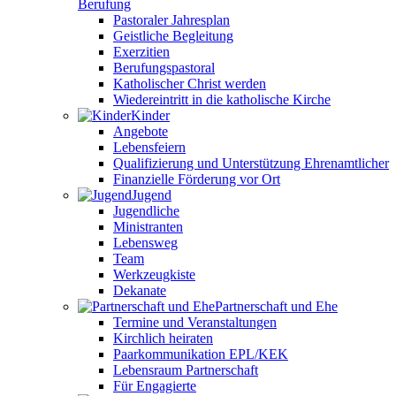
Berufung
Pastoraler Jahresplan
Geistliche Begleitung
Exerzitien
Berufungspastoral
Katholischer Christ werden
Wiedereintritt in die katholische Kirche
Kinder
Angebote
Lebensfeiern
Qualifizierung und Unterstützung Ehrenamtlicher
Finanzielle Förderung vor Ort
Jugend
Jugendliche
Ministranten
Lebensweg
Team
Werkzeugkiste
Dekanate
Partnerschaft und Ehe
Termine und Veranstaltungen
Kirchlich heiraten
Paarkommunikation EPL/KEK
Lebensraum Partnerschaft
Für Engagierte