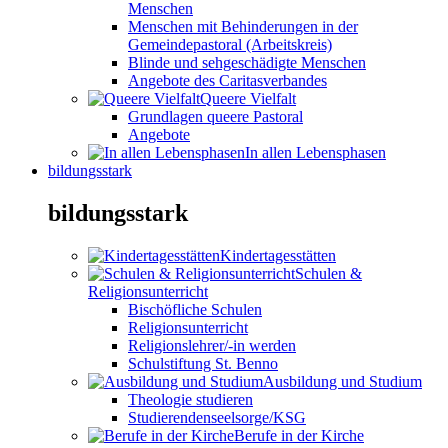
Menschen
Menschen mit Behinderungen in der
Gemeindepastoral (Arbeitskreis)
Blinde und sehgeschädigte Menschen
Angebote des Caritasverbandes
Queere Vielfalt
Grundlagen queere Pastoral
Angebote
In allen Lebensphasen
bildungsstark
bildungsstark
Kindertagesstätten
Schulen &
Religionsunterricht
Bischöfliche Schulen
Religionsunterricht
Religionslehrer/-in werden
Schulstiftung St. Benno
Ausbildung und Studium
Theologie studieren
Studierendenseelsorge/KSG
Berufe in der Kirche