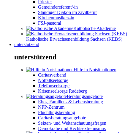
Priester
Gemeindereferent/-in
Ständiger Diakon im Zivilberuf
Kirchenmusiker/-in
FSJ-pastoral
Katholische Akademie
Katholische Erwachsenenbildung Sachsen (KEBS)
unterstützend
unterstützend
Hilfe in Notsituationen
Caritasverband
Notfallseelsorge
Telefonseelsorge
Krisenseelsorge Radeberg
Beratungsangebote
Ehe-, Familien- & Lebensberatung
NFP-Zentrum
Flüchtlingsberatung
Caritasberatungsangebote
Sekten- und Weltanschauungsfragen
Demokratie und Rechtsextremismus