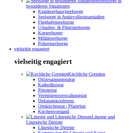
Seelsorge in
besonderen Situationen
Kranken(haus)seelsorge
Seelsorge in Justizvollzugsanstalten
Flughafenseelsorge
Urlauber- & Pilgerseelsorge
Kurseelsorge
Militärseelsorge
Polizeiseelsorge
vielseitig engagiert
vielseitig engagiert
Kirchliche Gremien
Diözesanpastoralrat
Katholikenrat
Priesterrat
Vermögensverwaltungsrat
Dekanatskonferenz
Ortskirchenrat / Pfarreirat
Kirchenvorstand
Liturgie und
Liturgische Dienste
Liturgische Dienste
Kommission für Liturgie und Kunst