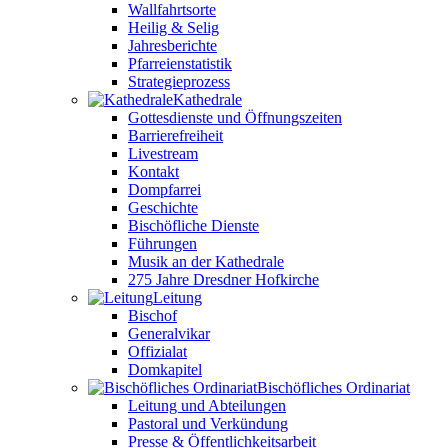
Wallfahrtsorte
Heilig & Selig
Jahresberichte
Pfarreienstatistik
Strategieprozess
Kathedrale
Gottesdienste und Öffnungszeiten
Barrierefreiheit
Livestream
Kontakt
Dompfarrei
Geschichte
Bischöfliche Dienste
Führungen
Musik an der Kathedrale
275 Jahre Dresdner Hofkirche
Leitung
Bischof
Generalvikar
Offizialat
Domkapitel
Bischöfliches Ordinariat
Leitung und Abteilungen
Pastoral und Verkündung
Presse & Öffentlichkeitsarbeit