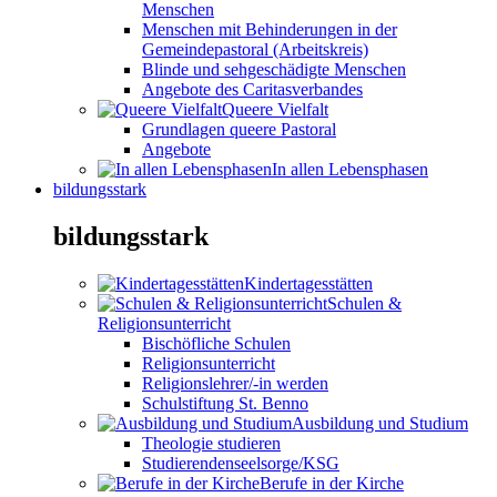
Menschen
Menschen mit Behinderungen in der
Gemeindepastoral (Arbeitskreis)
Blinde und sehgeschädigte Menschen
Angebote des Caritasverbandes
Queere Vielfalt
Grundlagen queere Pastoral
Angebote
In allen Lebensphasen
bildungsstark
bildungsstark
Kindertagesstätten
Schulen &
Religionsunterricht
Bischöfliche Schulen
Religionsunterricht
Religionslehrer/-in werden
Schulstiftung St. Benno
Ausbildung und Studium
Theologie studieren
Studierendenseelsorge/KSG
Berufe in der Kirche