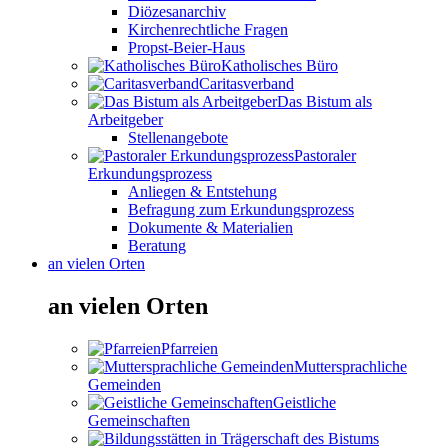
Diözesanarchiv
Kirchenrechtliche Fragen
Propst-Beier-Haus
Katholisches Büro
Caritasverband
Das Bistum als
Arbeitgeber
Stellenangebote
Pastoraler
Erkundungsprozess
Anliegen & Entstehung
Befragung zum Erkundungsprozess
Dokumente & Materialien
Beratung
an vielen Orten
an vielen Orten
Pfarreien
Muttersprachliche
Gemeinden
Geistliche
Gemeinschaften