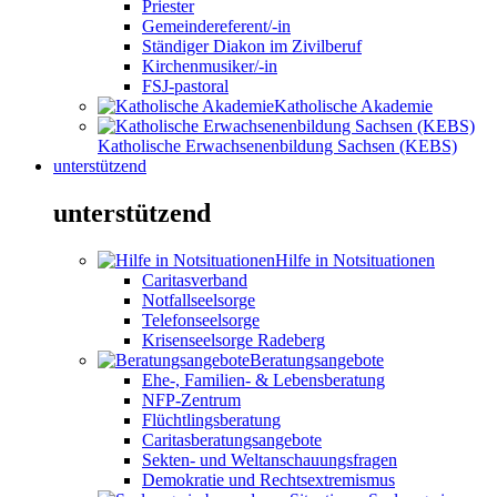
Priester
Gemeindereferent/-in
Ständiger Diakon im Zivilberuf
Kirchenmusiker/-in
FSJ-pastoral
Katholische Akademie
Katholische Erwachsenenbildung Sachsen (KEBS)
unterstützend
unterstützend
Hilfe in Notsituationen
Caritasverband
Notfallseelsorge
Telefonseelsorge
Krisenseelsorge Radeberg
Beratungsangebote
Ehe-, Familien- & Lebensberatung
NFP-Zentrum
Flüchtlingsberatung
Caritasberatungsangebote
Sekten- und Weltanschauungsfragen
Demokratie und Rechtsextremismus