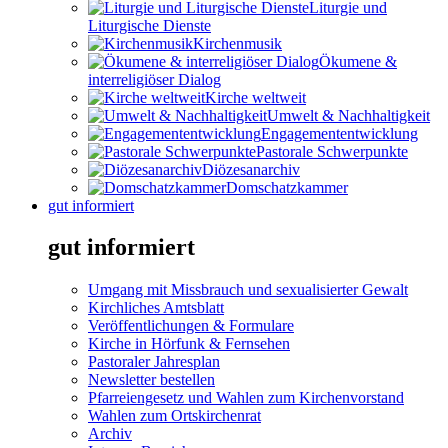
Liturgie und
Liturgische Dienste
Kirchenmusik
Ökumene &
interreligiöser Dialog
Kirche weltweit
Umwelt & Nachhaltigkeit
Engagemententwicklung
Pastorale Schwerpunkte
Diözesanarchiv
Domschatzkammer
gut informiert
gut informiert
Umgang mit Missbrauch und sexualisierter Gewalt
Kirchliches Amtsblatt
Veröffentlichungen & Formulare
Kirche in Hörfunk & Fernsehen
Pastoraler Jahresplan
Newsletter bestellen
Pfarreiengesetz und Wahlen zum Kirchenvorstand
Wahlen zum Ortskirchenrat
Archiv