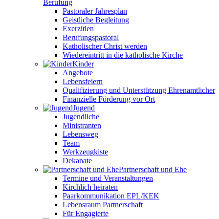
Berufung
Pastoraler Jahresplan
Geistliche Begleitung
Exerzitien
Berufungspastoral
Katholischer Christ werden
Wiedereintritt in die katholische Kirche
Kinder
Angebote
Lebensfeiern
Qualifizierung und Unterstützung Ehrenamtlicher
Finanzielle Förderung vor Ort
Jugend
Jugendliche
Ministranten
Lebensweg
Team
Werkzeugkiste
Dekanate
Partnerschaft und Ehe
Termine und Veranstaltungen
Kirchlich heiraten
Paarkommunikation EPL/KEK
Lebensraum Partnerschaft
Für Engagierte