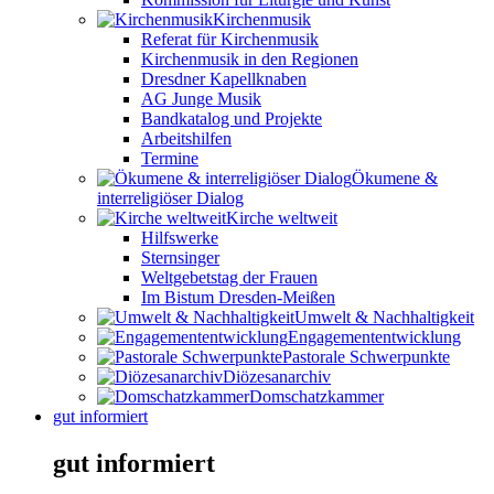
Kirchenmusik
Referat für Kirchenmusik
Kirchenmusik in den Regionen
Dresdner Kapellknaben
AG Junge Musik
Bandkatalog und Projekte
Arbeitshilfen
Termine
Ökumene &
interreligiöser Dialog
Kirche weltweit
Hilfswerke
Sternsinger
Weltgebetstag der Frauen
Im Bistum Dresden-Meißen
Umwelt & Nachhaltigkeit
Engagemententwicklung
Pastorale Schwerpunkte
Diözesanarchiv
Domschatzkammer
gut informiert
gut informiert