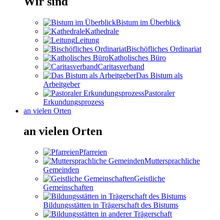
Wir sind
Bistum im Überblick
Kathedrale
Leitung
Bischöfliches Ordinariat
Katholisches Büro
Caritasverband
Das Bistum als
Arbeitgeber
Pastoraler
Erkundungsprozess
an vielen Orten
an vielen Orten
Pfarreien
Muttersprachliche
Gemeinden
Geistliche
Gemeinschaften
Bildungsstätten in Trägerschaft des Bistums