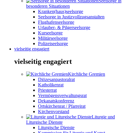
Seelsorge in
besonderen Situationen
Kranken(haus)seelsorge
Seelsorge in Justizvollzugsanstalten
Flughafenseelsorge
Urlauber- & Pilgerseelsorge
Kurseelsorge
Militärseelsorge
Polizeiseelsorge
vielseitig engagiert
vielseitig engagiert
Kirchliche Gremien
Diözesanpastoralrat
Katholikenrat
Priesterrat
Vermögensverwaltungsrat
Dekanatskonferenz
Ortskirchenrat / Pfarreirat
Kirchenvorstand
Liturgie und
Liturgische Dienste
Liturgische Dienste
Kommission für Liturgie und Kunst