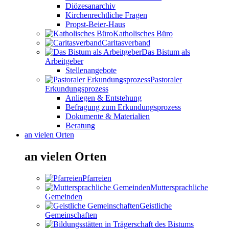
Diözesanarchiv
Kirchenrechtliche Fragen
Propst-Beier-Haus
Katholisches Büro
Caritasverband
Das Bistum als
Arbeitgeber
Stellenangebote
Pastoraler
Erkundungsprozess
Anliegen & Entstehung
Befragung zum Erkundungsprozess
Dokumente & Materialien
Beratung
an vielen Orten
an vielen Orten
Pfarreien
Muttersprachliche
Gemeinden
Geistliche
Gemeinschaften