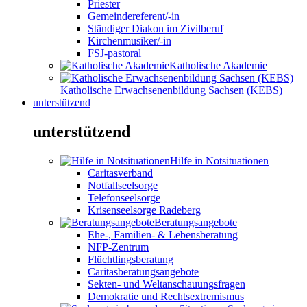
Priester
Gemeindereferent/-in
Ständiger Diakon im Zivilberuf
Kirchenmusiker/-in
FSJ-pastoral
Katholische Akademie
Katholische Erwachsenenbildung Sachsen (KEBS)
unterstützend
unterstützend
Hilfe in Notsituationen
Caritasverband
Notfallseelsorge
Telefonseelsorge
Krisenseelsorge Radeberg
Beratungsangebote
Ehe-, Familien- & Lebensberatung
NFP-Zentrum
Flüchtlingsberatung
Caritasberatungsangebote
Sekten- und Weltanschauungsfragen
Demokratie und Rechtsextremismus