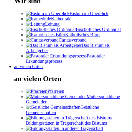
Wir sind
Bistum im Überblick
Kathedrale
Leitung
Bischöfliches Ordinariat
Katholisches Büro
Caritasverband
Das Bistum als
Arbeitgeber
Pastoraler
Erkundungsprozess
an vielen Orten
an vielen Orten
Pfarreien
Muttersprachliche
Gemeinden
Geistliche
Gemeinschaften
Bildungsstätten in Trägerschaft des Bistums