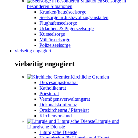
Seelsorge in
besonderen Situationen
Kranken(haus)seelsorge
Seelsorge in Justizvollzugsanstalten
Flughafenseelsorge
Urlauber- & Pilgerseelsorge
Kurseelsorge
Militärseelsorge
Polizeiseelsorge
vielseitig engagiert
vielseitig engagiert
Kirchliche Gremien
Diözesanpastoralrat
Katholikenrat
Priesterrat
Vermögensverwaltungsrat
Dekanatskonferenz
Ortskirchenrat / Pfarreirat
Kirchenvorstand
Liturgie und
Liturgische Dienste
Liturgische Dienste
Kommission für Liturgie und Kunst