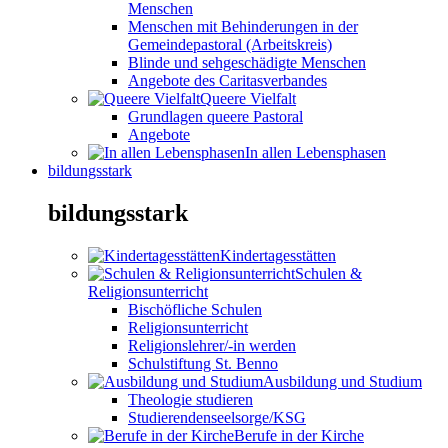
Menschen
Menschen mit Behinderungen in der
Gemeindepastoral (Arbeitskreis)
Blinde und sehgeschädigte Menschen
Angebote des Caritasverbandes
Queere Vielfalt
Grundlagen queere Pastoral
Angebote
In allen Lebensphasen
bildungsstark
bildungsstark
Kindertagesstätten
Schulen &
Religionsunterricht
Bischöfliche Schulen
Religionsunterricht
Religionslehrer/-in werden
Schulstiftung St. Benno
Ausbildung und Studium
Theologie studieren
Studierendenseelsorge/KSG
Berufe in der Kirche