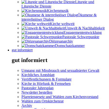
Liturgie und
Liturgische Dienste
Kirchenmusik
Ökumene &
interreligiöser Dialog
Kirche weltweit
Umwelt & Nachhaltigkeit
Engagemententwicklung
Pastorale Schwerpunkte
Diözesanarchiv
Domschatzkammer
gut informiert
gut informiert
Umgang mit Missbrauch und sexualisierter Gewalt
Kirchliches Amtsblatt
Veröffentlichungen & Formulare
Kirche in Hörfunk & Fernsehen
Pastoraler Jahresplan
Newsletter bestellen
Pfarreiengesetz und Wahlen zum Kirchenvorstand
Wahlen zum Ortskirchenrat
Archiv