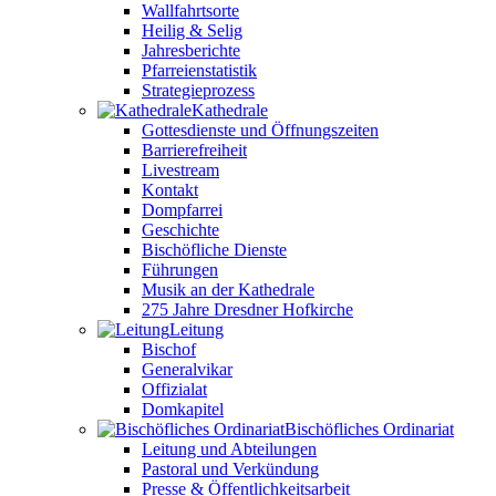
Wallfahrtsorte
Heilig & Selig
Jahresberichte
Pfarreienstatistik
Strategieprozess
Kathedrale
Gottesdienste und Öffnungszeiten
Barrierefreiheit
Livestream
Kontakt
Dompfarrei
Geschichte
Bischöfliche Dienste
Führungen
Musik an der Kathedrale
275 Jahre Dresdner Hofkirche
Leitung
Bischof
Generalvikar
Offizialat
Domkapitel
Bischöfliches Ordinariat
Leitung und Abteilungen
Pastoral und Verkündung
Presse & Öffentlichkeitsarbeit