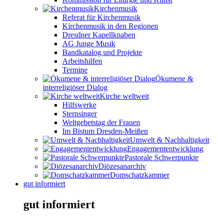
Kirchenmusik
Referat für Kirchenmusik
Kirchenmusik in den Regionen
Dresdner Kapellknaben
AG Junge Musik
Bandkatalog und Projekte
Arbeitshilfen
Termine
Ökumene &
interreligiöser Dialog
Kirche weltweit
Hilfswerke
Sternsinger
Weltgebetstag der Frauen
Im Bistum Dresden-Meißen
Umwelt & Nachhaltigkeit
Engagemententwicklung
Pastorale Schwerpunkte
Diözesanarchiv
Domschatzkammer
gut informiert
gut informiert