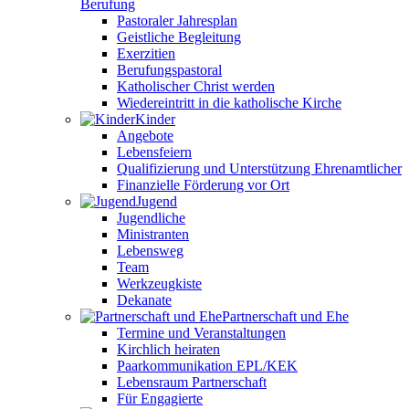
Berufung
Pastoraler Jahresplan
Geistliche Begleitung
Exerzitien
Berufungspastoral
Katholischer Christ werden
Wiedereintritt in die katholische Kirche
Kinder
Angebote
Lebensfeiern
Qualifizierung und Unterstützung Ehrenamtlicher
Finanzielle Förderung vor Ort
Jugend
Jugendliche
Ministranten
Lebensweg
Team
Werkzeugkiste
Dekanate
Partnerschaft und Ehe
Termine und Veranstaltungen
Kirchlich heiraten
Paarkommunikation EPL/KEK
Lebensraum Partnerschaft
Für Engagierte