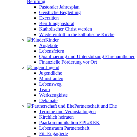
Berufung
Pastoraler Jahresplan
Geistliche Begleitung
Exerzitien
Berufungspastoral
Katholischer Christ werden
Wiedereintritt in die katholische Kirche
Kinder
Angebote
Lebensfeiern
Qualifizierung und Unterstützung Ehrenamtlicher
Finanzielle Förderung vor Ort
Jugend
Jugendliche
Ministranten
Lebensweg
Team
Werkzeugkiste
Dekanate
Partnerschaft und Ehe
Termine und Veranstaltungen
Kirchlich heiraten
Paarkommunikation EPL/KEK
Lebensraum Partnerschaft
Für Engagierte