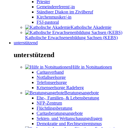
Priester
Gemeindereferent/-in
Ständiger Diakon im Zivilberuf
Kirchenmusiker/-in
FSJ-pastoral
Katholische Akademie
Katholische Erwachsenenbildung Sachsen (KEBS)
unterstützend
unterstützend
Hilfe in Notsituationen
Caritasverband
Notfallseelsorge
Telefonseelsorge
Krisenseelsorge Radeberg
Beratungsangebote
Ehe-, Familien- & Lebensberatung
NFP-Zentrum
Flüchtlingsberatung
Caritasberatungsangebote
Sekten- und Weltanschauungsfragen
Demokratie und Rechtsextremismus