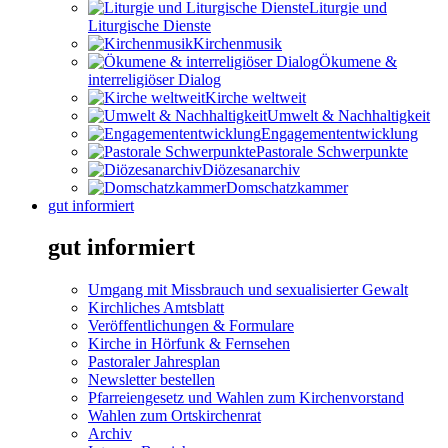
Liturgie und
Liturgische Dienste
Kirchenmusik
Ökumene &
interreligiöser Dialog
Kirche weltweit
Umwelt & Nachhaltigkeit
Engagemententwicklung
Pastorale Schwerpunkte
Diözesanarchiv
Domschatzkammer
gut informiert
gut informiert
Umgang mit Missbrauch und sexualisierter Gewalt
Kirchliches Amtsblatt
Veröffentlichungen & Formulare
Kirche in Hörfunk & Fernsehen
Pastoraler Jahresplan
Newsletter bestellen
Pfarreiengesetz und Wahlen zum Kirchenvorstand
Wahlen zum Ortskirchenrat
Archiv