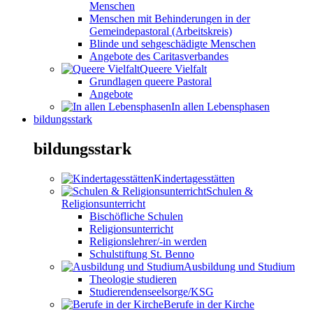
Menschen
Menschen mit Behinderungen in der
Gemeindepastoral (Arbeitskreis)
Blinde und sehgeschädigte Menschen
Angebote des Caritasverbandes
Queere Vielfalt
Grundlagen queere Pastoral
Angebote
In allen Lebensphasen
bildungsstark
bildungsstark
Kindertagesstätten
Schulen &
Religionsunterricht
Bischöfliche Schulen
Religionsunterricht
Religionslehrer/-in werden
Schulstiftung St. Benno
Ausbildung und Studium
Theologie studieren
Studierendenseelsorge/KSG
Berufe in der Kirche