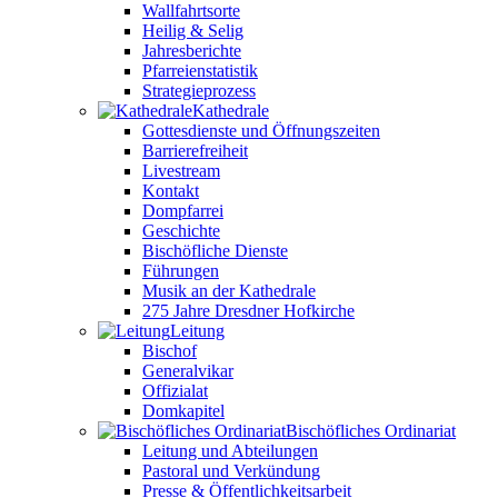
Wallfahrtsorte
Heilig & Selig
Jahresberichte
Pfarreienstatistik
Strategieprozess
Kathedrale
Gottesdienste und Öffnungszeiten
Barrierefreiheit
Livestream
Kontakt
Dompfarrei
Geschichte
Bischöfliche Dienste
Führungen
Musik an der Kathedrale
275 Jahre Dresdner Hofkirche
Leitung
Bischof
Generalvikar
Offizialat
Domkapitel
Bischöfliches Ordinariat
Leitung und Abteilungen
Pastoral und Verkündung
Presse & Öffentlichkeitsarbeit