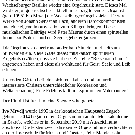
Wechselburger Basilika wieder eine Orgelmusik statt. Dieses Mal
wird der junge kroatische - aktuell in Leipzig lebende - Organist
(geb. 1995) Ivo Mrvelj die Wechselburger Orgel spielen. Er wird
Werke von Johann Sebastian Bach, anderen Barockkomponisten
und eine eigene Improvisation zum Klingen bringen. Diese
musikalischen Beiträge wird Pater Maurus durch einen spirituellen
Impuls zu Psalm 1 und ein Segensgebet ergänzen.
Die Orgelmusik dauert rund anderthalb Stunden und lädt zum
Stillwerden ein. Viele Gäste dieses musikalisch-spirituellen
Angebots erzählen, dass sie in dieser Zeit eine "Reise nach innen"
angetreten haben und diese als wohltuend für Geist, Seele und Leib
erleben.
Unter den Gästen befinden sich musikalisch und kulturell
interessierte Christen unterschiedlicher Konfession und
Weltanschauung. Eine Erlebnis kulturell-sprirtuellen Miteinanders!
Der Eintritt ist frei. Um eine Spende wird gebeten.
Ivo Mrvelj
wurde 1995 in der kroatischen Hauptstadt Zagreb
geboren. 2014 begann er ein Orgelstudium an der Musikakademie
in Zagreb, welches er im September 2019 mit Auszeichnung
abschloss. Die letzten zwei Jahre seines Orgelstudiums verbrachte er
an der Hochschule für Musik und Theater „Felix Mendelssohn