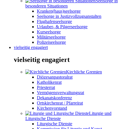
Seelsorge in
besonderen Situationen
Kranken(haus)seelsorge
Seelsorge in Justizvollzugsanstalten
Flughafenseelsorge
Urlauber- & Pilgerseelsorge
Kurseelsorge
Militärseelsorge
Polizeiseelsorge
vielseitig engagiert
vielseitig engagiert
Kirchliche Gremien
Diözesanpastoralrat
Katholikenrat
Priesterrat
Vermögensverwaltungsrat
Dekanatskonferenz
Ortskirchenrat / Pfarreirat
Kirchenvorstand
Liturgie und
Liturgische Dienste
Liturgische Dienste
Kommission für Liturgie und Kunst