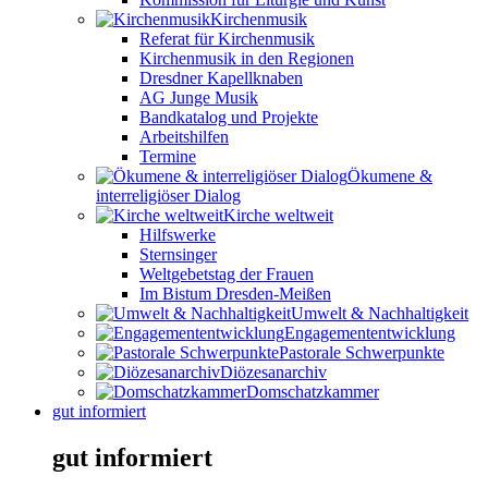
Kirchenmusik
Referat für Kirchenmusik
Kirchenmusik in den Regionen
Dresdner Kapellknaben
AG Junge Musik
Bandkatalog und Projekte
Arbeitshilfen
Termine
Ökumene &
interreligiöser Dialog
Kirche weltweit
Hilfswerke
Sternsinger
Weltgebetstag der Frauen
Im Bistum Dresden-Meißen
Umwelt & Nachhaltigkeit
Engagemententwicklung
Pastorale Schwerpunkte
Diözesanarchiv
Domschatzkammer
gut informiert
gut informiert