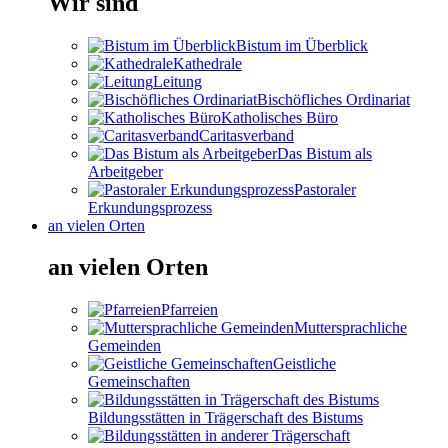
Wir sind
Bistum im Überblick
Kathedrale
Leitung
Bischöfliches Ordinariat
Katholisches Büro
Caritasverband
Das Bistum als
Arbeitgeber
Pastoraler
Erkundungsprozess
an vielen Orten
an vielen Orten
Pfarreien
Muttersprachliche
Gemeinden
Geistliche
Gemeinschaften
Bildungsstätten in Trägerschaft des Bistums