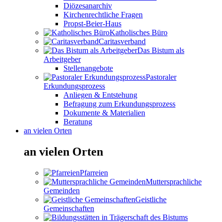
Diözesanarchiv
Kirchenrechtliche Fragen
Propst-Beier-Haus
Katholisches Büro
Caritasverband
Das Bistum als
Arbeitgeber
Stellenangebote
Pastoraler
Erkundungsprozess
Anliegen & Entstehung
Befragung zum Erkundungsprozess
Dokumente & Materialien
Beratung
an vielen Orten
an vielen Orten
Pfarreien
Muttersprachliche
Gemeinden
Geistliche
Gemeinschaften