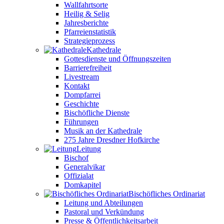
Wallfahrtsorte
Heilig & Selig
Jahresberichte
Pfarreienstatistik
Strategieprozess
Kathedrale
Gottesdienste und Öffnungszeiten
Barrierefreiheit
Livestream
Kontakt
Dompfarrei
Geschichte
Bischöfliche Dienste
Führungen
Musik an der Kathedrale
275 Jahre Dresdner Hofkirche
Leitung
Bischof
Generalvikar
Offizialat
Domkapitel
Bischöfliches Ordinariat
Leitung und Abteilungen
Pastoral und Verkündung
Presse & Öffentlichkeitsarbeit