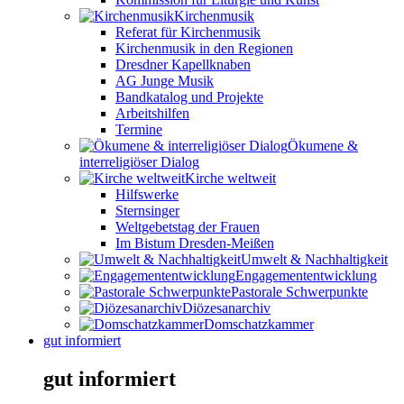
Kirchenmusik
Referat für Kirchenmusik
Kirchenmusik in den Regionen
Dresdner Kapellknaben
AG Junge Musik
Bandkatalog und Projekte
Arbeitshilfen
Termine
Ökumene &
interreligiöser Dialog
Kirche weltweit
Hilfswerke
Sternsinger
Weltgebetstag der Frauen
Im Bistum Dresden-Meißen
Umwelt & Nachhaltigkeit
Engagemententwicklung
Pastorale Schwerpunkte
Diözesanarchiv
Domschatzkammer
gut informiert
gut informiert