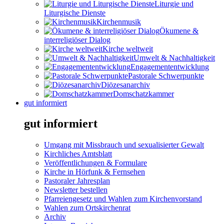
Liturgie und
Liturgische Dienste
Kirchenmusik
Ökumene &
interreligiöser Dialog
Kirche weltweit
Umwelt & Nachhaltigkeit
Engagemententwicklung
Pastorale Schwerpunkte
Diözesanarchiv
Domschatzkammer
gut informiert
gut informiert
Umgang mit Missbrauch und sexualisierter Gewalt
Kirchliches Amtsblatt
Veröffentlichungen & Formulare
Kirche in Hörfunk & Fernsehen
Pastoraler Jahresplan
Newsletter bestellen
Pfarreiengesetz und Wahlen zum Kirchenvorstand
Wahlen zum Ortskirchenrat
Archiv