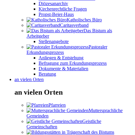
Diözesanarchiv
Kirchenrechtliche Fragen
Propst-Beier-Haus
Katholisches Büro
Caritasverband
Das Bistum als
Arbeitgeber
Stellenangebote
Pastoraler
Erkundungsprozess
Anliegen & Entstehung
Befragung zum Erkundungsprozess
Dokumente & Materialien
Beratung
an vielen Orten
an vielen Orten
Pfarreien
Muttersprachliche
Gemeinden
Geistliche
Gemeinschaften