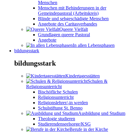
Menschen
Menschen mit Behinderungen in der
Gemeindepastoral (Arbeitskreis)
Blinde und sehgeschädigte Menschen
Angebote des Caritasverbandes
Queere Vielfalt
Grundlagen queere Pastoral
Angebote
In allen Lebensphasen
bildungsstark
bildungsstark
Kindertagesstätten
Schulen &
Religionsunterricht
Bischöfliche Schulen
Religionsunterricht
Religionslehrer/-in werden
Schulstiftung St. Benno
Ausbildung und Studium
Theologie studieren
Studierendenseelsorge/KSG
Berufe in der Kirche