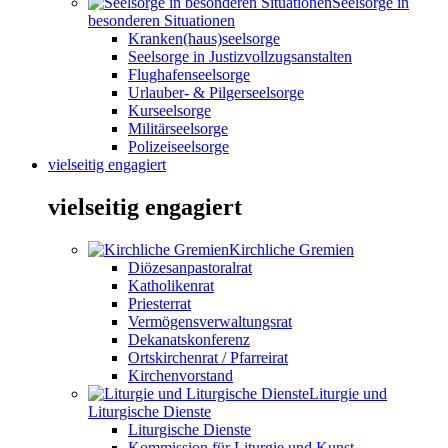
Seelsorge in
besonderen Situationen
Kranken(haus)seelsorge
Seelsorge in Justizvollzugsanstalten
Flughafenseelsorge
Urlauber- & Pilgerseelsorge
Kurseelsorge
Militärseelsorge
Polizeiseelsorge
vielseitig engagiert
vielseitig engagiert
Kirchliche Gremien
Diözesanpastoralrat
Katholikenrat
Priesterrat
Vermögensverwaltungsrat
Dekanatskonferenz
Ortskirchenrat / Pfarreirat
Kirchenvorstand
Liturgie und
Liturgische Dienste
Liturgische Dienste
Kommission für Liturgie und Kunst