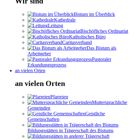
Wir sind
Bistum im Überblick
Kathedrale
Leitung
Bischöfliches Ordinariat
Katholisches Büro
Caritasverband
Das Bistum als
Arbeitgeber
Pastoraler
Erkundungsprozess
an vielen Orten
an vielen Orten
Pfarreien
Muttersprachliche
Gemeinden
Geistliche
Gemeinschaften
Bildungsstätten in Trägerschaft des Bistums