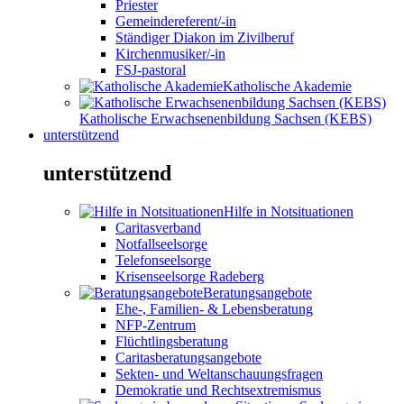
Priester
Gemeindereferent/-in
Ständiger Diakon im Zivilberuf
Kirchenmusiker/-in
FSJ-pastoral
Katholische Akademie
Katholische Erwachsenenbildung Sachsen (KEBS)
unterstützend
unterstützend
Hilfe in Notsituationen
Caritasverband
Notfallseelsorge
Telefonseelsorge
Krisenseelsorge Radeberg
Beratungsangebote
Ehe-, Familien- & Lebensberatung
NFP-Zentrum
Flüchtlingsberatung
Caritasberatungsangebote
Sekten- und Weltanschauungsfragen
Demokratie und Rechtsextremismus