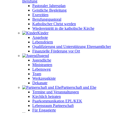
Berufung
Pastoraler Jahresplan
Geistliche Begleitung
Exerzitien
Berufungspastoral
Katholischer Christ werden
Wiedereintritt in die katholische Kirche
Kinder
Angebote
Lebensfeiern
Qualifizierung und Unterstützung Ehrenamtlicher
Finanzielle Förderung vor Ort
Jugend
Jugendliche
Ministranten
Lebensweg
Team
Werkzeugkiste
Dekanate
Partnerschaft und Ehe
Termine und Veranstaltungen
Kirchlich heiraten
Paarkommunikation EPL/KEK
Lebensraum Partnerschaft
Für Engagierte