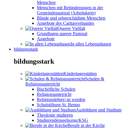
Menschen
Menschen mit Behinderungen in der
Gemeindepastoral (Arbeitskreis)
Blinde und sehgeschädigte Menschen
Angebote des Caritasverbandes
Queere Vielfalt
Grundlagen queere Pastoral
Angebote
In allen Lebensphasen
bildungsstark
bildungsstark
Kindertagesstätten
Schulen &
Religionsunterricht
Bischöfliche Schulen
Religionsunterricht
Religionslehrer/-in werden
Schulstiftung St. Benno
Ausbildung und Studium
Theologie studieren
Studierendenseelsorge/KSG
Berufe in der Kirche