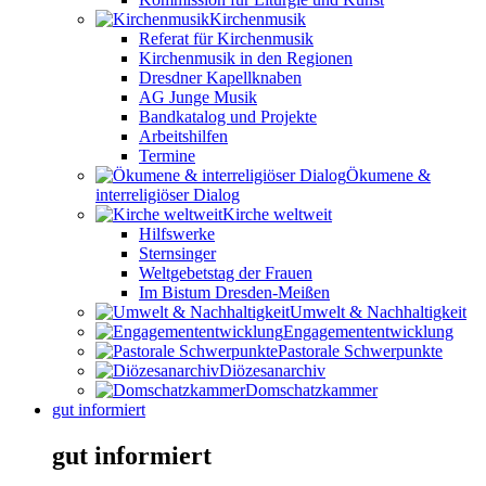
Kirchenmusik
Referat für Kirchenmusik
Kirchenmusik in den Regionen
Dresdner Kapellknaben
AG Junge Musik
Bandkatalog und Projekte
Arbeitshilfen
Termine
Ökumene &
interreligiöser Dialog
Kirche weltweit
Hilfswerke
Sternsinger
Weltgebetstag der Frauen
Im Bistum Dresden-Meißen
Umwelt & Nachhaltigkeit
Engagemententwicklung
Pastorale Schwerpunkte
Diözesanarchiv
Domschatzkammer
gut informiert
gut informiert