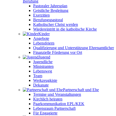
Berufung
Pastoraler Jahresplan
Geistliche Begleitung
Exerzitien
Berufungspastoral
Katholischer Christ werden
Wiedereintritt in die katholische Kirche
Kinder
Angebote
Lebensfeiern
Qualifizierung und Unterstützung Ehrenamtlicher
Finanzielle Förderung vor Ort
Jugend
Jugendliche
Ministranten
Lebensweg
Team
Werkzeugkiste
Dekanate
Partnerschaft und Ehe
Termine und Veranstaltungen
Kirchlich heiraten
Paarkommunikation EPL/KEK
Lebensraum Partnerschaft
Für Engagierte