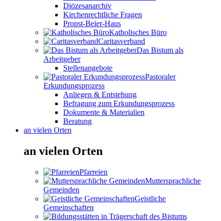
Diözesanarchiv
Kirchenrechtliche Fragen
Propst-Beier-Haus
Katholisches Büro
Caritasverband
Das Bistum als
Arbeitgeber
Stellenangebote
Pastoraler
Erkundungsprozess
Anliegen & Entstehung
Befragung zum Erkundungsprozess
Dokumente & Materialien
Beratung
an vielen Orten
an vielen Orten
Pfarreien
Muttersprachliche
Gemeinden
Geistliche
Gemeinschaften