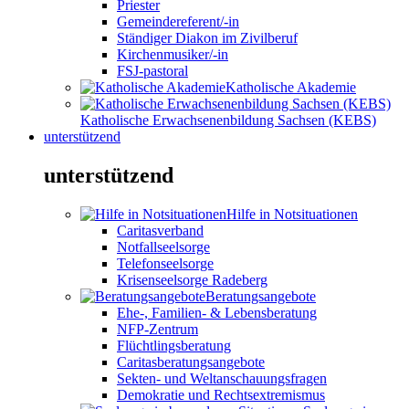
Priester
Gemeindereferent/-in
Ständiger Diakon im Zivilberuf
Kirchenmusiker/-in
FSJ-pastoral
Katholische Akademie
Katholische Erwachsenenbildung Sachsen (KEBS)
unterstützend
unterstützend
Hilfe in Notsituationen
Caritasverband
Notfallseelsorge
Telefonseelsorge
Krisenseelsorge Radeberg
Beratungsangebote
Ehe-, Familien- & Lebensberatung
NFP-Zentrum
Flüchtlingsberatung
Caritasberatungsangebote
Sekten- und Weltanschauungsfragen
Demokratie und Rechtsextremismus