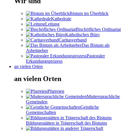
Wir sind
Bistum im Überblick
Kathedrale
Leitung
Bischöfliches Ordinariat
Katholisches Büro
Caritasverband
Das Bistum als
Arbeitgeber
Pastoraler
Erkundungsprozess
an vielen Orten
an vielen Orten
Pfarreien
Muttersprachliche
Gemeinden
Geistliche
Gemeinschaften
Bildungsstätten in Trägerschaft des Bistums