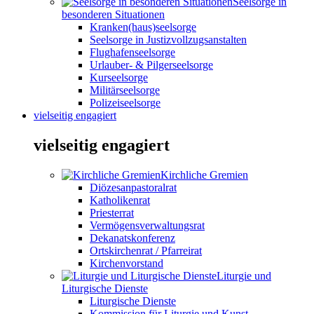
Seelsorge in
besonderen Situationen
Kranken(haus)seelsorge
Seelsorge in Justizvollzugsanstalten
Flughafenseelsorge
Urlauber- & Pilgerseelsorge
Kurseelsorge
Militärseelsorge
Polizeiseelsorge
vielseitig engagiert
vielseitig engagiert
Kirchliche Gremien
Diözesanpastoralrat
Katholikenrat
Priesterrat
Vermögensverwaltungsrat
Dekanatskonferenz
Ortskirchenrat / Pfarreirat
Kirchenvorstand
Liturgie und
Liturgische Dienste
Liturgische Dienste
Kommission für Liturgie und Kunst