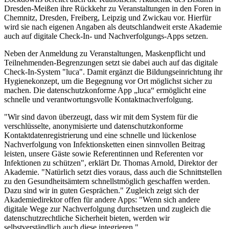
Dresden-Meißen ihre Rückkehr zu Veranstaltungen in den Foren in
Chemnitz, Dresden, Freiberg, Leipzig und Zwickau vor. Hierfür
wird sie nach eigenen Angaben als deutschlandweit erste Akademie
auch auf digitale Check-In- und Nachverfolgungs-Apps setzen.
Neben der Anmeldung zu Veranstaltungen, Maskenpflicht und
Teilnehmenden-Begrenzungen setzt sie dabei auch auf das digitale
Check-In-System "luca". Damit ergänzt die Bildungseinrichtung ihr
Hygienekonzept, um die Begegnung vor Ort möglichst sicher zu
machen. Die datenschutzkonforme App „luca“ ermöglicht eine
schnelle und verantwortungsvolle Kontaktnachverfolgung.
"Wir sind davon überzeugt, dass wir mit dem System für die
verschlüsselte, anonymisierte und datenschutzkonforme
Kontaktdatenregistrierung und eine schnelle und lückenlose
Nachverfolgung von Infektionsketten einen sinnvollen Beitrag
leisten, unsere Gäste sowie Referentinnen und Referenten vor
Infektionen zu schützen", erklärt Dr. Thomas Arnold, Direktor der
Akademie. "Natürlich setzt dies voraus, dass auch die Schnittstellen
zu den Gesundheitsämtern schnellstmöglich geschaffen werden.
Dazu sind wir in guten Gesprächen." Zugleich zeigt sich der
Akademiedirektor offen für andere Apps: "Wenn sich andere
digitale Wege zur Nachverfolgung durchsetzen und zugleich die
datenschutzrechtliche Sicherheit bieten, werden wir
selbstverständlich auch diese integrieren."