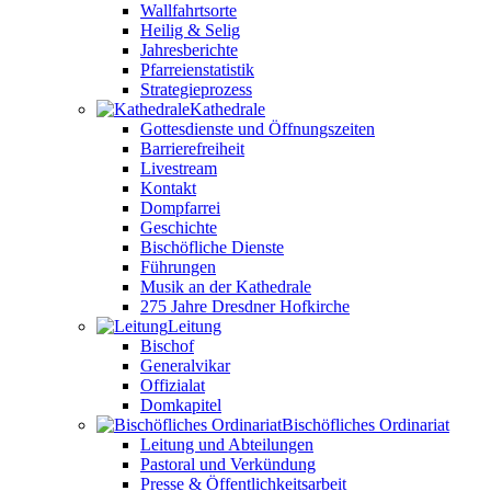
Wallfahrtsorte
Heilig & Selig
Jahresberichte
Pfarreienstatistik
Strategieprozess
Kathedrale
Gottesdienste und Öffnungszeiten
Barrierefreiheit
Livestream
Kontakt
Dompfarrei
Geschichte
Bischöfliche Dienste
Führungen
Musik an der Kathedrale
275 Jahre Dresdner Hofkirche
Leitung
Bischof
Generalvikar
Offizialat
Domkapitel
Bischöfliches Ordinariat
Leitung und Abteilungen
Pastoral und Verkündung
Presse & Öffentlichkeitsarbeit