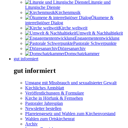
Liturgie und
Liturgische Dienste
Kirchenmusik
Ökumene &
interreligiöser Dialog
Kirche weltweit
Umwelt & Nachhaltigkeit
Engagemententwicklung
Pastorale Schwerpunkte
Diözesanarchiv
Domschatzkammer
gut informiert
gut informiert
Umgang mit Missbrauch und sexualisierter Gewalt
Kirchliches Amtsblatt
Veröffentlichungen & Formulare
Kirche in Hörfunk & Fernsehen
Pastoraler Jahresplan
Newsletter bestellen
Pfarreiengesetz und Wahlen zum Kirchenvorstand
Wahlen zum Ortskirchenrat
Archiv