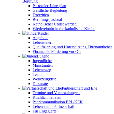
Berufung
Pastoraler Jahresplan
Geistliche Begleitung
Exerzitien
Berufungspastoral
Katholischer Christ werden
Wiedereintritt in die katholische Kirche
Kinder
Angebote
Lebensfeiern
Qualifizierung und Unterstützung Ehrenamtlicher
Finanzielle Förderung vor Ort
Jugend
Jugendliche
Ministranten
Lebensweg
Team
Werkzeugkiste
Dekanate
Partnerschaft und Ehe
Termine und Veranstaltungen
Kirchlich heiraten
Paarkommunikation EPL/KEK
Lebensraum Partnerschaft
Für Engagierte