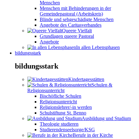
Menschen
Menschen mit Behinderungen in der
Gemeindepastoral (Arbeitskreis)
Blinde und sehgeschädigte Menschen
Angebote des Caritasverbandes
Queere Vielfalt
Grundlagen queere Pastoral
Angebote
In allen Lebensphasen
bildungsstark
bildungsstark
Kindertagesstätten
Schulen &
Religionsunterricht
Bischöfliche Schulen
Religionsunterricht
Religionslehrer/-in werden
Schulstiftung St. Benno
Ausbildung und Studium
Theologie studieren
Studierendenseelsorge/KSG
Berufe in der Kirche