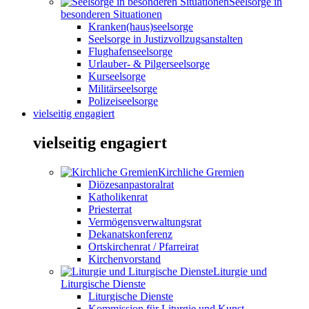
Seelsorge in
besonderen Situationen
Kranken(haus)seelsorge
Seelsorge in Justizvollzugsanstalten
Flughafenseelsorge
Urlauber- & Pilgerseelsorge
Kurseelsorge
Militärseelsorge
Polizeiseelsorge
vielseitig engagiert
vielseitig engagiert
Kirchliche Gremien
Diözesanpastoralrat
Katholikenrat
Priesterrat
Vermögensverwaltungsrat
Dekanatskonferenz
Ortskirchenrat / Pfarreirat
Kirchenvorstand
Liturgie und
Liturgische Dienste
Liturgische Dienste
Kommission für Liturgie und Kunst