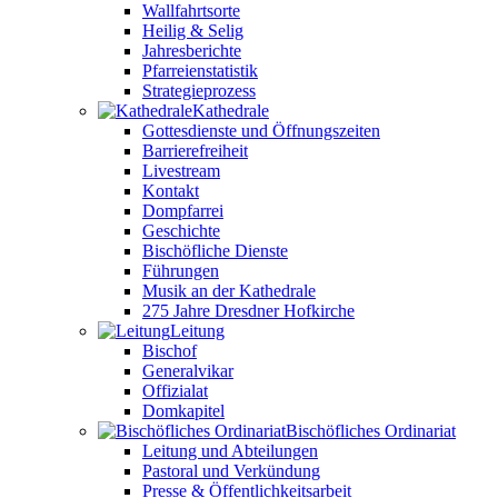
Wallfahrtsorte
Heilig & Selig
Jahresberichte
Pfarreienstatistik
Strategieprozess
Kathedrale
Gottesdienste und Öffnungszeiten
Barrierefreiheit
Livestream
Kontakt
Dompfarrei
Geschichte
Bischöfliche Dienste
Führungen
Musik an der Kathedrale
275 Jahre Dresdner Hofkirche
Leitung
Bischof
Generalvikar
Offizialat
Domkapitel
Bischöfliches Ordinariat
Leitung und Abteilungen
Pastoral und Verkündung
Presse & Öffentlichkeitsarbeit