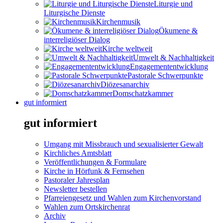
Liturgie und
Liturgische Dienste
Kirchenmusik
Ökumene &
interreligiöser Dialog
Kirche weltweit
Umwelt & Nachhaltigkeit
Engagemententwicklung
Pastorale Schwerpunkte
Diözesanarchiv
Domschatzkammer
gut informiert
gut informiert
Umgang mit Missbrauch und sexualisierter Gewalt
Kirchliches Amtsblatt
Veröffentlichungen & Formulare
Kirche in Hörfunk & Fernsehen
Pastoraler Jahresplan
Newsletter bestellen
Pfarreiengesetz und Wahlen zum Kirchenvorstand
Wahlen zum Ortskirchenrat
Archiv