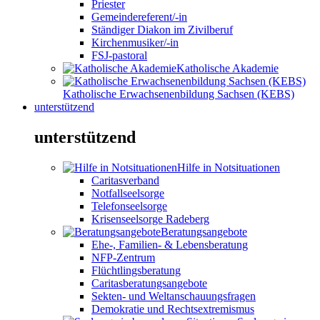
Priester
Gemeindereferent/-in
Ständiger Diakon im Zivilberuf
Kirchenmusiker/-in
FSJ-pastoral
Katholische Akademie
Katholische Erwachsenenbildung Sachsen (KEBS)
unterstützend
unterstützend
Hilfe in Notsituationen
Caritasverband
Notfallseelsorge
Telefonseelsorge
Krisenseelsorge Radeberg
Beratungsangebote
Ehe-, Familien- & Lebensberatung
NFP-Zentrum
Flüchtlingsberatung
Caritasberatungsangebote
Sekten- und Weltanschauungsfragen
Demokratie und Rechtsextremismus