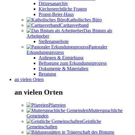
Diözesanarchiv
Kirchenrechtliche Fragen
Propst-Beier-Haus
Katholisches Büro
Caritasverband
Das Bistum als
Arbeitgeber
Stellenangebote
Pastoraler
Erkundungsprozess
Anliegen & Entstehung
Befragung zum Erkundungsprozess
Dokumente & Materialien
Beratung
an vielen Orten
an vielen Orten
Pfarreien
Muttersprachliche
Gemeinden
Geistliche
Gemeinschaften