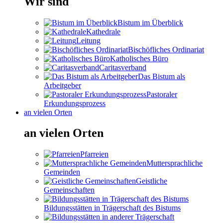
Wir sind
Bistum im Überblick
Kathedrale
Leitung
Bischöfliches Ordinariat
Katholisches Büro
Caritasverband
Das Bistum als
Arbeitgeber
Pastoraler
Erkundungsprozess
an vielen Orten
an vielen Orten
Pfarreien
Muttersprachliche
Gemeinden
Geistliche
Gemeinschaften
Bildungsstätten in Trägerschaft des Bistums