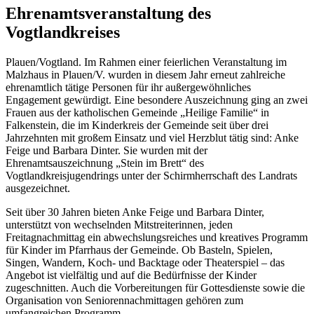
Ehrenamtsveranstaltung des
Vogtlandkreises
Plauen/Vogtland. Im Rahmen einer feierlichen Veranstaltung im
Malzhaus in Plauen/V. wurden in diesem Jahr erneut zahlreiche
ehrenamtlich tätige Personen für ihr außergewöhnliches
Engagement gewürdigt. Eine besondere Auszeichnung ging an zwei
Frauen aus der katholischen Gemeinde „Heilige Familie“ in
Falkenstein, die im Kinderkreis der Gemeinde seit über drei
Jahrzehnten mit großem Einsatz und viel Herzblut tätig sind: Anke
Feige und Barbara Dinter. Sie wurden mit der
Ehrenamtsauszeichnung „Stein im Brett“ des
Vogtlandkreisjugendrings unter der Schirmherrschaft des Landrats
ausgezeichnet.
Seit über 30 Jahren bieten Anke Feige und Barbara Dinter,
unterstützt von wechselnden Mitstreiterinnen, jeden
Freitagnachmittag ein abwechslungsreiches und kreatives Programm
für Kinder im Pfarrhaus der Gemeinde. Ob Basteln, Spielen,
Singen, Wandern, Koch- und Backtage oder Theaterspiel – das
Angebot ist vielfältig und auf die Bedürfnisse der Kinder
zugeschnitten. Auch die Vorbereitungen für Gottesdienste sowie die
Organisation von Seniorennachmittagen gehören zum
umfangreichen Programm.