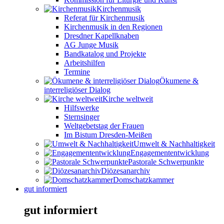
Kirchenmusik
Referat für Kirchenmusik
Kirchenmusik in den Regionen
Dresdner Kapellknaben
AG Junge Musik
Bandkatalog und Projekte
Arbeitshilfen
Termine
Ökumene &
interreligiöser Dialog
Kirche weltweit
Hilfswerke
Sternsinger
Weltgebetstag der Frauen
Im Bistum Dresden-Meißen
Umwelt & Nachhaltigkeit
Engagemententwicklung
Pastorale Schwerpunkte
Diözesanarchiv
Domschatzkammer
gut informiert
gut informiert