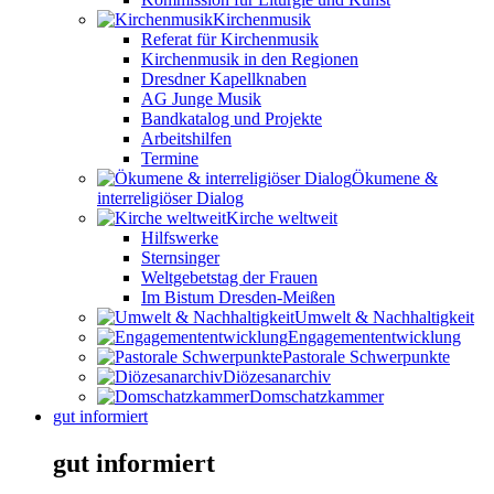
Kirchenmusik
Referat für Kirchenmusik
Kirchenmusik in den Regionen
Dresdner Kapellknaben
AG Junge Musik
Bandkatalog und Projekte
Arbeitshilfen
Termine
Ökumene &
interreligiöser Dialog
Kirche weltweit
Hilfswerke
Sternsinger
Weltgebetstag der Frauen
Im Bistum Dresden-Meißen
Umwelt & Nachhaltigkeit
Engagemententwicklung
Pastorale Schwerpunkte
Diözesanarchiv
Domschatzkammer
gut informiert
gut informiert