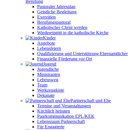
Berufung
Pastoraler Jahresplan
Geistliche Begleitung
Exerzitien
Berufungspastoral
Katholischer Christ werden
Wiedereintritt in die katholische Kirche
Kinder
Angebote
Lebensfeiern
Qualifizierung und Unterstützung Ehrenamtlicher
Finanzielle Förderung vor Ort
Jugend
Jugendliche
Ministranten
Lebensweg
Team
Werkzeugkiste
Dekanate
Partnerschaft und Ehe
Termine und Veranstaltungen
Kirchlich heiraten
Paarkommunikation EPL/KEK
Lebensraum Partnerschaft
Für Engagierte