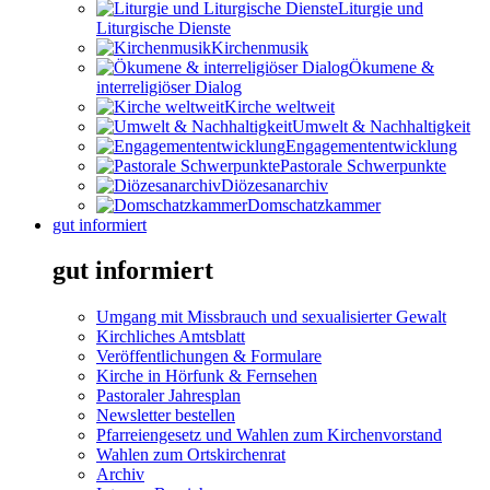
Liturgie und
Liturgische Dienste
Kirchenmusik
Ökumene &
interreligiöser Dialog
Kirche weltweit
Umwelt & Nachhaltigkeit
Engagemententwicklung
Pastorale Schwerpunkte
Diözesanarchiv
Domschatzkammer
gut informiert
gut informiert
Umgang mit Missbrauch und sexualisierter Gewalt
Kirchliches Amtsblatt
Veröffentlichungen & Formulare
Kirche in Hörfunk & Fernsehen
Pastoraler Jahresplan
Newsletter bestellen
Pfarreiengesetz und Wahlen zum Kirchenvorstand
Wahlen zum Ortskirchenrat
Archiv