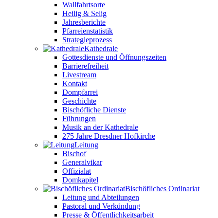
Wallfahrtsorte
Heilig & Selig
Jahresberichte
Pfarreienstatistik
Strategieprozess
Kathedrale
Gottesdienste und Öffnungszeiten
Barrierefreiheit
Livestream
Kontakt
Dompfarrei
Geschichte
Bischöfliche Dienste
Führungen
Musik an der Kathedrale
275 Jahre Dresdner Hofkirche
Leitung
Bischof
Generalvikar
Offizialat
Domkapitel
Bischöfliches Ordinariat
Leitung und Abteilungen
Pastoral und Verkündung
Presse & Öffentlichkeitsarbeit