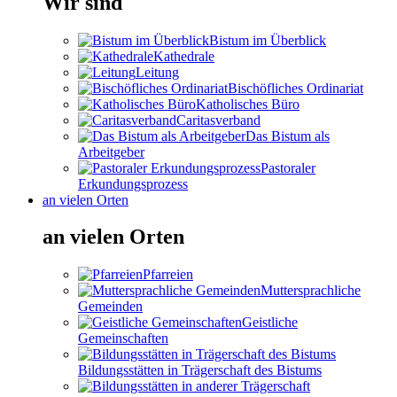
Wir sind
Bistum im Überblick
Kathedrale
Leitung
Bischöfliches Ordinariat
Katholisches Büro
Caritasverband
Das Bistum als
Arbeitgeber
Pastoraler
Erkundungsprozess
an vielen Orten
an vielen Orten
Pfarreien
Muttersprachliche
Gemeinden
Geistliche
Gemeinschaften
Bildungsstätten in Trägerschaft des Bistums