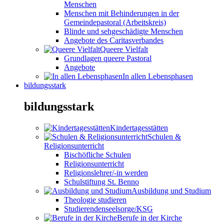
Menschen
Menschen mit Behinderungen in der
Gemeindepastoral (Arbeitskreis)
Blinde und sehgeschädigte Menschen
Angebote des Caritasverbandes
Queere Vielfalt
Grundlagen queere Pastoral
Angebote
In allen Lebensphasen
bildungsstark
bildungsstark
Kindertagesstätten
Schulen &
Religionsunterricht
Bischöfliche Schulen
Religionsunterricht
Religionslehrer/-in werden
Schulstiftung St. Benno
Ausbildung und Studium
Theologie studieren
Studierendenseelsorge/KSG
Berufe in der Kirche