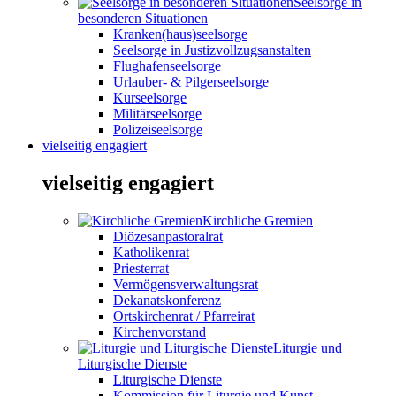
Seelsorge in
besonderen Situationen
Kranken(haus)seelsorge
Seelsorge in Justizvollzugsanstalten
Flughafenseelsorge
Urlauber- & Pilgerseelsorge
Kurseelsorge
Militärseelsorge
Polizeiseelsorge
vielseitig engagiert
vielseitig engagiert
Kirchliche Gremien
Diözesanpastoralrat
Katholikenrat
Priesterrat
Vermögensverwaltungsrat
Dekanatskonferenz
Ortskirchenrat / Pfarreirat
Kirchenvorstand
Liturgie und
Liturgische Dienste
Liturgische Dienste
Kommission für Liturgie und Kunst