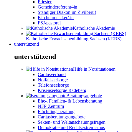
Priester
Gemeindereferent/-in
Ständiger Diakon im Zivilberuf
Kirchenmusiker/-in
FSJ-pastoral
Katholische Akademie
Katholische Erwachsenenbildung Sachsen (KEBS)
unterstützend
unterstützend
Hilfe in Notsituationen
Caritasverband
Notfallseelsorge
Telefonseelsorge
Krisenseelsorge Radeberg
Beratungsangebote
Ehe-, Familien- & Lebensberatung
NFP-Zentrum
Flüchtlingsberatung
Caritasberatungsangebote
Sekten- und Weltanschauungsfragen
Demokratie und Rechtsextremismus