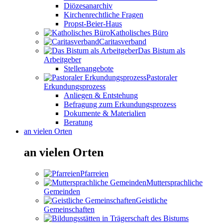
Diözesanarchiv
Kirchenrechtliche Fragen
Propst-Beier-Haus
Katholisches Büro
Caritasverband
Das Bistum als
Arbeitgeber
Stellenangebote
Pastoraler
Erkundungsprozess
Anliegen & Entstehung
Befragung zum Erkundungsprozess
Dokumente & Materialien
Beratung
an vielen Orten
an vielen Orten
Pfarreien
Muttersprachliche
Gemeinden
Geistliche
Gemeinschaften