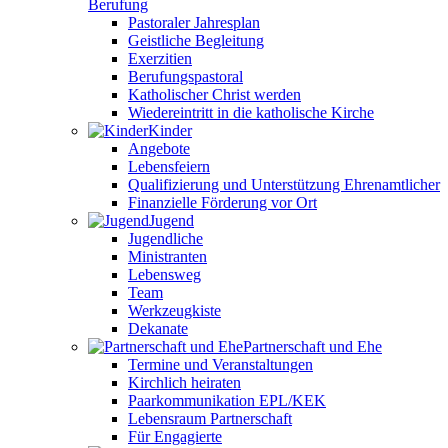
Berufung
Pastoraler Jahresplan
Geistliche Begleitung
Exerzitien
Berufungspastoral
Katholischer Christ werden
Wiedereintritt in die katholische Kirche
Kinder
Angebote
Lebensfeiern
Qualifizierung und Unterstützung Ehrenamtlicher
Finanzielle Förderung vor Ort
Jugend
Jugendliche
Ministranten
Lebensweg
Team
Werkzeugkiste
Dekanate
Partnerschaft und Ehe
Termine und Veranstaltungen
Kirchlich heiraten
Paarkommunikation EPL/KEK
Lebensraum Partnerschaft
Für Engagierte