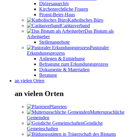
Diözesanarchiv
Kirchenrechtliche Fragen
Propst-Beier-Haus
Katholisches Büro
Caritasverband
Das Bistum als
Arbeitgeber
Stellenangebote
Pastoraler
Erkundungsprozess
Anliegen & Entstehung
Befragung zum Erkundungsprozess
Dokumente & Materialien
Beratung
an vielen Orten
an vielen Orten
Pfarreien
Muttersprachliche
Gemeinden
Geistliche
Gemeinschaften