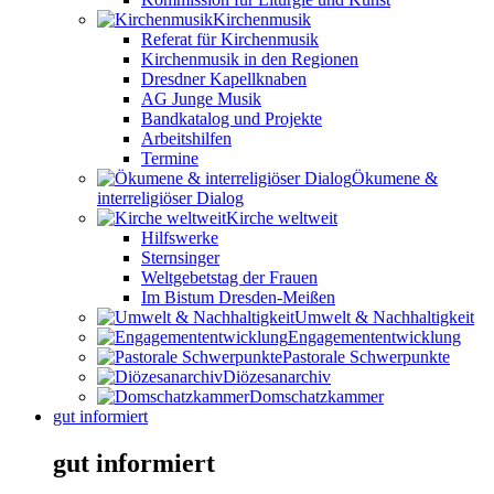
Kirchenmusik
Referat für Kirchenmusik
Kirchenmusik in den Regionen
Dresdner Kapellknaben
AG Junge Musik
Bandkatalog und Projekte
Arbeitshilfen
Termine
Ökumene &
interreligiöser Dialog
Kirche weltweit
Hilfswerke
Sternsinger
Weltgebetstag der Frauen
Im Bistum Dresden-Meißen
Umwelt & Nachhaltigkeit
Engagemententwicklung
Pastorale Schwerpunkte
Diözesanarchiv
Domschatzkammer
gut informiert
gut informiert