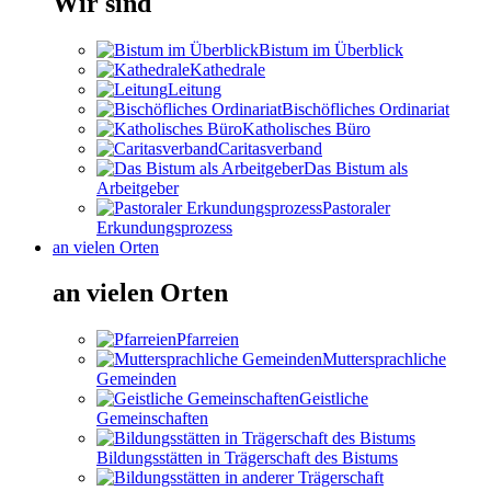
Wir sind
Bistum im Überblick
Kathedrale
Leitung
Bischöfliches Ordinariat
Katholisches Büro
Caritasverband
Das Bistum als
Arbeitgeber
Pastoraler
Erkundungsprozess
an vielen Orten
an vielen Orten
Pfarreien
Muttersprachliche
Gemeinden
Geistliche
Gemeinschaften
Bildungsstätten in Trägerschaft des Bistums