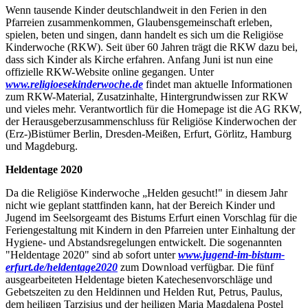
Wenn tausende Kinder deutschlandweit in den Ferien in den
Pfarreien zusammenkommen, Glaubensgemeinschaft erleben,
spielen, beten und singen, dann handelt es sich um die Religiöse
Kinderwoche (RKW). Seit über 60 Jahren trägt die RKW dazu bei,
dass sich Kinder als Kirche erfahren. Anfang Juni ist nun eine
offizielle RKW-Website online gegangen. Unter
www.religioesekinderwoche.de
findet man aktuelle Informationen
zum RKW-Material, Zusatzinhalte, Hintergrundwissen zur RKW
und vieles mehr. Verantwortlich für die Homepage ist die AG RKW,
der Herausgeberzusammenschluss für Religiöse Kinderwochen der
(Erz-)Bistümer Berlin, Dresden-Meißen, Erfurt, Görlitz, Hamburg
und Magdeburg.
Heldentage 2020
Da die Religiöse Kinderwoche „Helden gesucht!" in diesem Jahr
nicht wie geplant stattfinden kann, hat der Bereich Kinder und
Jugend im Seelsorgeamt des Bistums Erfurt einen Vorschlag für die
Feriengestaltung mit Kindern in den Pfarreien unter Einhaltung der
Hygiene- und Abstandsregelungen entwickelt. Die sogenannten
"Heldentage 2020" sind ab sofort unter
www.jugend-im-bistum-
erfurt.de/heldentage2020
zum Download verfügbar. Die fünf
ausgearbeiteten Heldentage bieten Katechesenvorschläge und
Gebetszeiten zu den Heldinnen und Helden Rut, Petrus, Paulus,
dem heiligen Tarzisius und der heiligen Maria Magdalena Postel