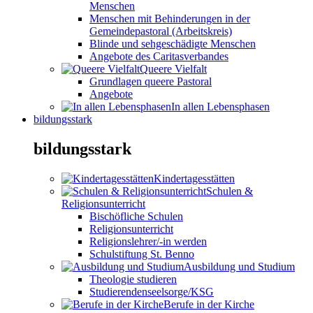
Menschen
Menschen mit Behinderungen in der
Gemeindepastoral (Arbeitskreis)
Blinde und sehgeschädigte Menschen
Angebote des Caritasverbandes
Queere Vielfalt
Grundlagen queere Pastoral
Angebote
In allen Lebensphasen
bildungsstark
bildungsstark
Kindertagesstätten
Schulen &
Religionsunterricht
Bischöfliche Schulen
Religionsunterricht
Religionslehrer/-in werden
Schulstiftung St. Benno
Ausbildung und Studium
Theologie studieren
Studierendenseelsorge/KSG
Berufe in der Kirche