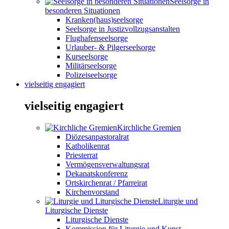
Seelsorge in
besonderen Situationen
Kranken(haus)seelsorge
Seelsorge in Justizvollzugsanstalten
Flughafenseelsorge
Urlauber- & Pilgerseelsorge
Kurseelsorge
Militärseelsorge
Polizeiseelsorge
vielseitig engagiert
vielseitig engagiert
Kirchliche Gremien
Diözesanpastoralrat
Katholikenrat
Priesterrat
Vermögensverwaltungsrat
Dekanatskonferenz
Ortskirchenrat / Pfarreirat
Kirchenvorstand
Liturgie und
Liturgische Dienste
Liturgische Dienste
Kommission für Liturgie und Kunst