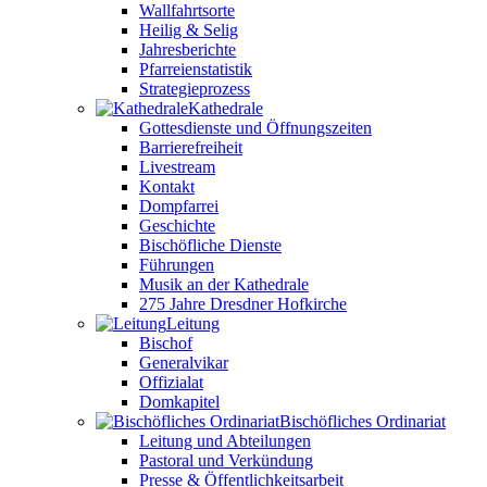
Wallfahrtsorte
Heilig & Selig
Jahresberichte
Pfarreienstatistik
Strategieprozess
Kathedrale
Gottesdienste und Öffnungszeiten
Barrierefreiheit
Livestream
Kontakt
Dompfarrei
Geschichte
Bischöfliche Dienste
Führungen
Musik an der Kathedrale
275 Jahre Dresdner Hofkirche
Leitung
Bischof
Generalvikar
Offizialat
Domkapitel
Bischöfliches Ordinariat
Leitung und Abteilungen
Pastoral und Verkündung
Presse & Öffentlichkeitsarbeit