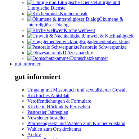
Liturgie und
Liturgische Dienste
Kirchenmusik
Ökumene &
interreligiöser Dialog
Kirche weltweit
Umwelt & Nachhaltigkeit
Engagemententwicklung
Pastorale Schwerpunkte
Diözesanarchiv
Domschatzkammer
gut informiert
gut informiert
Umgang mit Missbrauch und sexualisierter Gewalt
Kirchliches Amtsblatt
Veröffentlichungen & Formulare
Kirche in Hörfunk & Fernsehen
Pastoraler Jahresplan
Newsletter bestellen
Pfarreiengesetz und Wahlen zum Kirchenvorstand
Wahlen zum Ortskirchenrat
Archiv