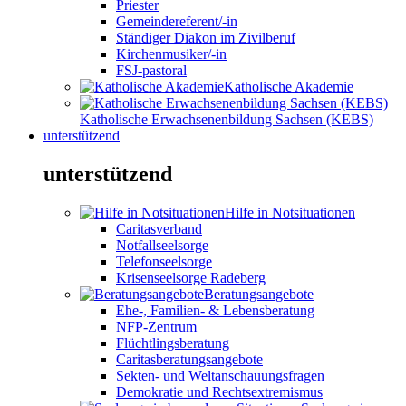
Priester
Gemeindereferent/-in
Ständiger Diakon im Zivilberuf
Kirchenmusiker/-in
FSJ-pastoral
Katholische Akademie
Katholische Erwachsenenbildung Sachsen (KEBS)
unterstützend
unterstützend
Hilfe in Notsituationen
Caritasverband
Notfallseelsorge
Telefonseelsorge
Krisenseelsorge Radeberg
Beratungsangebote
Ehe-, Familien- & Lebensberatung
NFP-Zentrum
Flüchtlingsberatung
Caritasberatungsangebote
Sekten- und Weltanschauungsfragen
Demokratie und Rechtsextremismus