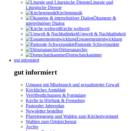
Liturgie und
Liturgische Dienste
Kirchenmusik
Ökumene &
interreligiöser Dialog
Kirche weltweit
Umwelt & Nachhaltigkeit
Engagemententwicklung
Pastorale Schwerpunkte
Diözesanarchiv
Domschatzkammer
gut informiert
gut informiert
Umgang mit Missbrauch und sexualisierter Gewalt
Kirchliches Amtsblatt
Veröffentlichungen & Formulare
Kirche in Hörfunk & Fernsehen
Pastoraler Jahresplan
Newsletter bestellen
Pfarreiengesetz und Wahlen zum Kirchenvorstand
Wahlen zum Ortskirchenrat
Archiv