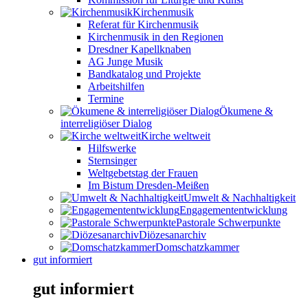
Kirchenmusik
Referat für Kirchenmusik
Kirchenmusik in den Regionen
Dresdner Kapellknaben
AG Junge Musik
Bandkatalog und Projekte
Arbeitshilfen
Termine
Ökumene &
interreligiöser Dialog
Kirche weltweit
Hilfswerke
Sternsinger
Weltgebetstag der Frauen
Im Bistum Dresden-Meißen
Umwelt & Nachhaltigkeit
Engagemententwicklung
Pastorale Schwerpunkte
Diözesanarchiv
Domschatzkammer
gut informiert
gut informiert