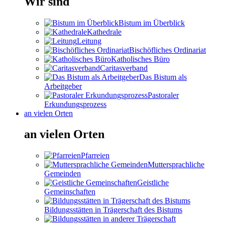
Wir sind
Bistum im Überblick
Kathedrale
Leitung
Bischöfliches Ordinariat
Katholisches Büro
Caritasverband
Das Bistum als
Arbeitgeber
Pastoraler
Erkundungsprozess
an vielen Orten
an vielen Orten
Pfarreien
Muttersprachliche
Gemeinden
Geistliche
Gemeinschaften
Bildungsstätten in Trägerschaft des Bistums