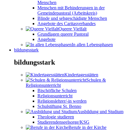
Menschen
Menschen mit Behinderungen in der
Gemeindepastoral (Arbeitskreis)
Blinde und sehgeschädigte Menschen
Angebote des Caritasverbandes
Queere Vielfalt
Grundlagen queere Pastoral
Angebote
In allen Lebensphasen
bildungsstark
bildungsstark
Kindertagesstätten
Schulen &
Religionsunterricht
Bischöfliche Schulen
Religionsunterricht
Religionslehrer/-in werden
Schulstiftung St. Benno
Ausbildung und Studium
Theologie studieren
Studierendenseelsorge/KSG
Berufe in der Kirche