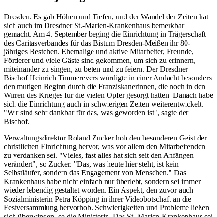
Dresden. Es gab Höhen und Tiefen, und der Wandel der Zeiten hat
sich auch im Dresdner St.-Marien-Krankenhaus bemerkbar
gemacht. Am 4. September beging die Einrichtung in Trägerschaft
des Caritasverbandes für das Bistum Dresden-Meißen ihr 80-
jähriges Bestehen. Ehemalige und aktive Mitarbeiter, Freunde,
Förderer und viele Gäste sind gekommen, um sich zu erinnern,
miteinander zu singen, zu beten und zu feiern. Der Dresdner
Bischof Heinrich Timmerevers würdigte in einer Andacht besonders
den mutigen Beginn durch die Franziskanerinnen, die noch in den
Wirren des Krieges für die vielen Opfer gesorgt hätten. Danach habe
sich die Einrichtung auch in schwierigen Zeiten weiterentwickelt.
"Wir sind sehr dankbar für das, was geworden ist", sagte der
Bischof.
Verwaltungsdirektor Roland Zucker hob den besonderen Geist der
christlichen Einrichtung hervor, was vor allem den Mitarbeitenden
zu verdanken sei. "Vieles, fast alles hat sich seit den Anfängen
verändert", so Zucker. "Das, was heute hier steht, ist kein
Selbstläufer, sondern das Engagement von Menschen." Das
Krankenhaus habe nicht einfach nur überlebt, sondern sei immer
wieder lebendig gestaltet worden. Ein Aspekt, den zuvor auch
Sozialministerin Petra Köpping in ihrer Videobotschaft an die
Festversammlung hervorhob. Schwierigkeiten und Probleme ließen
sich überwinden, so die Ministerin. Das St.-Marien-Krankenhaus sei