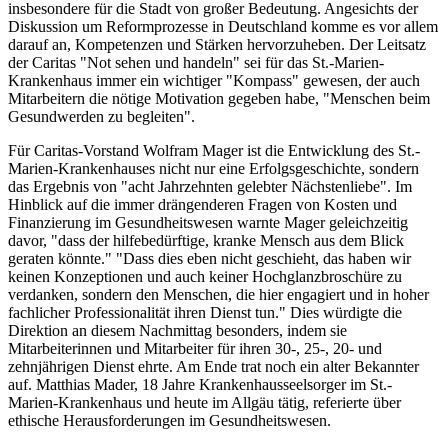
insbesondere für die Stadt von großer Bedeutung. Angesichts der
Diskussion um Reformprozesse in Deutschland komme es vor allem
darauf an, Kompetenzen und Stärken hervorzuheben. Der Leitsatz
der Caritas "Not sehen und handeln" sei für das St.-Marien-
Krankenhaus immer ein wichtiger "Kompass" gewesen, der auch
Mitarbeitern die nötige Motivation gegeben habe, "Menschen beim
Gesundwerden zu begleiten".
Für Caritas-Vorstand Wolfram Mager ist die Entwicklung des St.-
Marien-Krankenhauses nicht nur eine Erfolgsgeschichte, sondern
das Ergebnis von "acht Jahrzehnten gelebter Nächstenliebe". Im
Hinblick auf die immer drängenderen Fragen von Kosten und
Finanzierung im Gesundheitswesen warnte Mager geleichzeitig
davor, "dass der hilfebedürftige, kranke Mensch aus dem Blick
geraten könnte." "Dass dies eben nicht geschieht, das haben wir
keinen Konzeptionen und auch keiner Hochglanzbroschüre zu
verdanken, sondern den Menschen, die hier engagiert und in hoher
fachlicher Professionalität ihren Dienst tun." Dies würdigte die
Direktion an diesem Nachmittag besonders, indem sie
Mitarbeiterinnen und Mitarbeiter für ihren 30-, 25-, 20- und
zehnjährigen Dienst ehrte. Am Ende trat noch ein alter Bekannter
auf. Matthias Mader, 18 Jahre Krankenhausseelsorger im St.-
Marien-Krankenhaus und heute im Allgäu tätig, referierte über
ethische Herausforderungen im Gesundheitswesen.