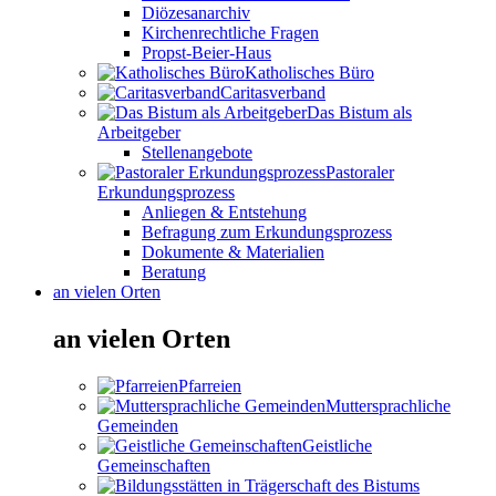
Diözesanarchiv
Kirchenrechtliche Fragen
Propst-Beier-Haus
Katholisches Büro
Caritasverband
Das Bistum als
Arbeitgeber
Stellenangebote
Pastoraler
Erkundungsprozess
Anliegen & Entstehung
Befragung zum Erkundungsprozess
Dokumente & Materialien
Beratung
an vielen Orten
an vielen Orten
Pfarreien
Muttersprachliche
Gemeinden
Geistliche
Gemeinschaften