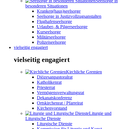
Seelsorge in
besonderen Situationen
Kranken(haus)seelsorge
Seelsorge in Justizvollzugsanstalten
Flughafenseelsorge
Urlauber- & Pilgerseelsorge
Kurseelsorge
Militärseelsorge
Polizeiseelsorge
vielseitig engagiert
vielseitig engagiert
Kirchliche Gremien
Diözesanpastoralrat
Katholikenrat
Priesterrat
Vermögensverwaltungsrat
Dekanatskonferenz
Ortskirchenrat / Pfarreirat
Kirchenvorstand
Liturgie und
Liturgische Dienste
Liturgische Dienste
Kommission für Liturgie und Kunst