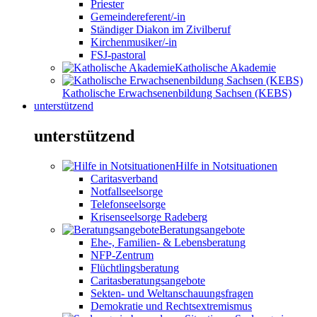
Priester
Gemeindereferent/-in
Ständiger Diakon im Zivilberuf
Kirchenmusiker/-in
FSJ-pastoral
Katholische Akademie
Katholische Erwachsenenbildung Sachsen (KEBS)
unterstützend
unterstützend
Hilfe in Notsituationen
Caritasverband
Notfallseelsorge
Telefonseelsorge
Krisenseelsorge Radeberg
Beratungsangebote
Ehe-, Familien- & Lebensberatung
NFP-Zentrum
Flüchtlingsberatung
Caritasberatungsangebote
Sekten- und Weltanschauungsfragen
Demokratie und Rechtsextremismus