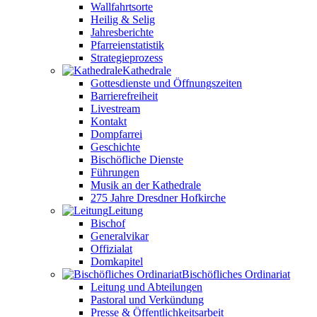
Wallfahrtsorte
Heilig & Selig
Jahresberichte
Pfarreienstatistik
Strategieprozess
Kathedrale
Gottesdienste und Öffnungszeiten
Barrierefreiheit
Livestream
Kontakt
Dompfarrei
Geschichte
Bischöfliche Dienste
Führungen
Musik an der Kathedrale
275 Jahre Dresdner Hofkirche
Leitung
Bischof
Generalvikar
Offizialat
Domkapitel
Bischöfliches Ordinariat
Leitung und Abteilungen
Pastoral und Verkündung
Presse & Öffentlichkeitsarbeit