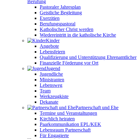
Berufung
Pastoraler Jahresplan
Geistliche Begleitung
Exerzitien
Berufungspastoral
Katholischer Christ werden
Wiedereintritt in die katholische Kirche
Kinder
Angebote
Lebensfeiern
Qualifizierung und Unterstützung Ehrenamtlicher
Finanzielle Förderung vor Ort
Jugend
Jugendliche
Ministranten
Lebensweg
Team
Werkzeugkiste
Dekanate
Partnerschaft und Ehe
Termine und Veranstaltungen
Kirchlich heiraten
Paarkommunikation EPL/KEK
Lebensraum Partnerschaft
Für Engagierte