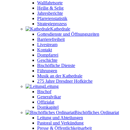
Wallfahrtsorte
Heilig & Selig
Jahresberichte
Pfarreienstatistik
Strategieprozess
Kathedrale
Gottesdienste und Öffnungszeiten
Barrierefreiheit
Livestream
Kontakt
Dompfarrei
Geschichte
Bischöfliche Dienste
Führungen
Musik an der Kathedrale
275 Jahre Dresdner Hofkirche
Leitung
Bischof
Generalvikar
Offizialat
Domkapitel
Bischöfliches Ordinariat
Leitung und Abteilungen
Pastoral und Verkündung
Presse & Öffentlichkeitsarbeit