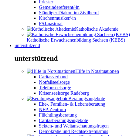
Priester
Gemeindereferent/-in
Ständiger Diakon im Zivilberuf
Kirchenmusiker/-in
FSJ-pastoral
Katholische Akademie
Katholische Erwachsenenbildung Sachsen (KEBS)
unterstützend
unterstützend
Hilfe in Notsituationen
Caritasverband
Notfallseelsorge
Telefonseelsorge
Krisenseelsorge Radeberg
Beratungsangebote
Ehe-, Familien- & Lebensberatung
NFP-Zentrum
Flüchtlingsberatung
Caritasberatungsangebote
Sekten- und Weltanschauungsfragen
Demokratie und Rechtsextremismus