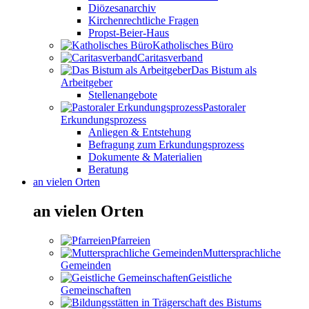
Diözesanarchiv
Kirchenrechtliche Fragen
Propst-Beier-Haus
Katholisches Büro
Caritasverband
Das Bistum als
Arbeitgeber
Stellenangebote
Pastoraler
Erkundungsprozess
Anliegen & Entstehung
Befragung zum Erkundungsprozess
Dokumente & Materialien
Beratung
an vielen Orten
an vielen Orten
Pfarreien
Muttersprachliche
Gemeinden
Geistliche
Gemeinschaften