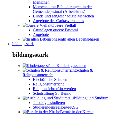
Menschen
Menschen mit Behinderungen in der
Gemeindepastoral (Arbeitskreis)
Blinde und sehgeschädigte Menschen
Angebote des Caritasverbandes
Queere Vielfalt
Grundlagen queere Pastoral
Angebote
In allen Lebensphasen
bildungsstark
bildungsstark
Kindertagesstätten
Schulen &
Religionsunterricht
Bischöfliche Schulen
Religionsunterricht
Religionslehrer/-in werden
Schulstiftung St. Benno
Ausbildung und Studium
Theologie studieren
Studierendenseelsorge/KSG
Berufe in der Kirche