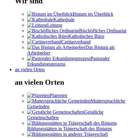
Wir sind
Bistum im Überblick
Kathedrale
Leitung
Bischöfliches Ordinariat
Katholisches Büro
Caritasverband
Das Bistum als
Arbeitgeber
Pastoraler
Erkundungsprozess
an vielen Orten
an vielen Orten
Pfarreien
Muttersprachliche
Gemeinden
Geistliche
Gemeinschaften
Bildungsstätten in Trägerschaft des Bistums