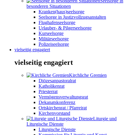
Seelsorge in
besonderen Situationen
Kranken(haus)seelsorge
Seelsorge in Justizvollzugsanstalten
Flughafenseelsorge
Urlauber- & Pilgerseelsorge
Kurseelsorge
Militärseelsorge
Polizeiseelsorge
vielseitig engagiert
vielseitig engagiert
Kirchliche Gremien
Diözesanpastoralrat
Katholikenrat
Priesterrat
Vermögensverwaltungsrat
Dekanatskonferenz
Ortskirchenrat / Pfarreirat
Kirchenvorstand
Liturgie und
Liturgische Dienste
Liturgische Dienste
Kommission für Liturgie und Kunst