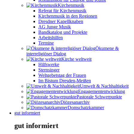
Kirchenmusik
Referat für Kirchenmusik
Kirchenmusik in den Regionen
Dresdner Kapellknaben
AG Junge Musik
Bandkatalog und Projekte
Arbeitshilfen
Termine
Ökumene &
interreligiöser Dialog
Kirche weltweit
Hilfswerke
Sternsinger
Weltgebetstag der Frauen
Im Bistum Dresden-Meißen
Umwelt & Nachhaltigkeit
Engagemententwicklung
Pastorale Schwerpunkte
Diözesanarchiv
Domschatzkammer
gut informiert
gut informiert