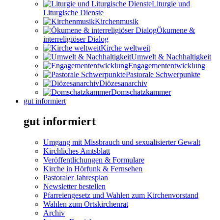
Liturgie und
Liturgische Dienste
Kirchenmusik
Ökumene &
interreligiöser Dialog
Kirche weltweit
Umwelt & Nachhaltigkeit
Engagemententwicklung
Pastorale Schwerpunkte
Diözesanarchiv
Domschatzkammer
gut informiert
gut informiert
Umgang mit Missbrauch und sexualisierter Gewalt
Kirchliches Amtsblatt
Veröffentlichungen & Formulare
Kirche in Hörfunk & Fernsehen
Pastoraler Jahresplan
Newsletter bestellen
Pfarreiengesetz und Wahlen zum Kirchenvorstand
Wahlen zum Ortskirchenrat
Archiv