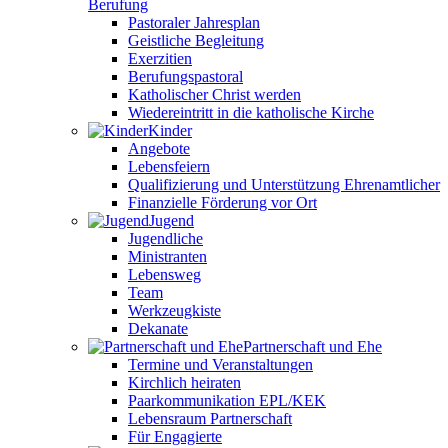
Berufung
Pastoraler Jahresplan
Geistliche Begleitung
Exerzitien
Berufungspastoral
Katholischer Christ werden
Wiedereintritt in die katholische Kirche
Kinder
Angebote
Lebensfeiern
Qualifizierung und Unterstützung Ehrenamtlicher
Finanzielle Förderung vor Ort
Jugend
Jugendliche
Ministranten
Lebensweg
Team
Werkzeugkiste
Dekanate
Partnerschaft und Ehe
Termine und Veranstaltungen
Kirchlich heiraten
Paarkommunikation EPL/KEK
Lebensraum Partnerschaft
Für Engagierte