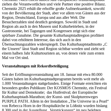
ziehen die Verantwortlichen und viele Partner eine positive Bilanz.
Chemnitz 2025 erhält die erhoffte große Aufmerksamkeit, sowohl
von der Bevölkerung der Stadt, aber vor allem von Gästen aus der
Region, Deutschland, Europa und aus aller Welt. Die
Besucherzahlen sind deutlich gestiegen. Sowohl in Stadt und
Region als auch in den Museen und Kulturbetrieben, in der
Gastronomie, bei Tagungen und Kongressen zeigt sich eine
spürbare Zunahme. Die gesamte Kulturhauptstadtregion profitiert
dabei von erhöhtem Interesse, das sich auch in den
Übernachtungszahlen widerspiegelt. Das Kulturhauptstadtmotto „C
the Unseen“ lässt Stadt und Region sichtbar werden und zieht seit
einem halben Jahr Kulturtouristen an, von denen viele zum ersten
Mal vor Ort sind.
Veranstaltungen mit Rekordbeteiligung
Seit der Eröffnungsveranstaltung am 18. Januar mit etwa 80.000
Gästen haben im Kulturhauptstadtprogramm bereits weit mehr als
1.000 Veranstaltungen stattgefunden. Einige Formate erreichten ein
besonders großes Publikum: Der KOSMOS Chemnitz, ein Festival
für Kultur und Demokratie; das Hutfestival; der Europäische
Kulturhauptstadt-Marathon; der Kunst- und Skulpturenweges
PURPLE PATH. Allein in der Installation „The Universe in a Pearl“
von Rebecca Horn in der Hospitalkirche in Lößnitz wurden bislang
8.300 und in der Ausstellung „Verstrickungen“ im neu belebten