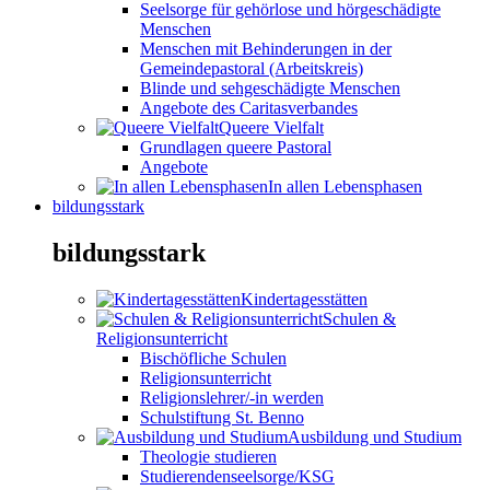
Seelsorge für gehörlose und hörgeschädigte
Menschen
Menschen mit Behinderungen in der
Gemeindepastoral (Arbeitskreis)
Blinde und sehgeschädigte Menschen
Angebote des Caritasverbandes
Queere Vielfalt
Grundlagen queere Pastoral
Angebote
In allen Lebensphasen
bildungsstark
bildungsstark
Kindertagesstätten
Schulen &
Religionsunterricht
Bischöfliche Schulen
Religionsunterricht
Religionslehrer/-in werden
Schulstiftung St. Benno
Ausbildung und Studium
Theologie studieren
Studierendenseelsorge/KSG