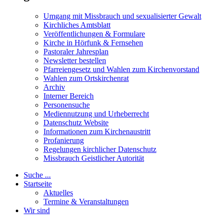
Umgang mit Missbrauch und sexualisierter Gewalt
Kirchliches Amtsblatt
Veröffentlichungen & Formulare
Kirche in Hörfunk & Fernsehen
Pastoraler Jahresplan
Newsletter bestellen
Pfarreiengesetz und Wahlen zum Kirchenvorstand
Wahlen zum Ortskirchenrat
Archiv
Interner Bereich
Personensuche
Mediennutzung und Urheberrecht
Datenschutz Website
Informationen zum Kirchenaustritt
Profanierung
Regelungen kirchlicher Datenschutz
Missbrauch Geistlicher Autorität
Suche ...
Startseite
Aktuelles
Termine & Veranstaltungen
Wir sind