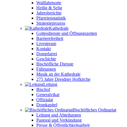
Wallfahrtsorte
Heilig & Selig
Jahresberichte
Pfarreienstatistik
Strategieprozess
Kathedrale
Gottesdienste und Öffnungszeiten
Barrierefreiheit
Livestream
Kontakt
Dompfarrei
Geschichte
Bischöfliche Dienste
Führungen
Musik an der Kathedrale
275 Jahre Dresdner Hofkirche
Leitung
Bischof
Generalvikar
Offizialat
Domkapitel
Bischöfliches Ordinariat
Leitung und Abteilungen
Pastoral und Verkündung
Presse & Öffentlichkeitsarbeit