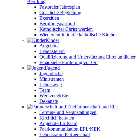
Berufung
Pastoraler Jahresplan
Geistliche Begleitung
Exerzitien
Berufungspastoral
Katholischer Christ werden
Wiedereintritt in die katholische Kirche
Kinder
Angebote
Lebensfeiern
Qualifizierung und Unterstützung Ehrenamtlicher
Finanzielle Förderung vor Ort
Jugend
Jugendliche
Ministranten
Lebensweg
Team
Werkzeugkiste
Dekanate
Partnerschaft und Ehe
Termine und Veranstaltungen
Kirchlich heiraten
Angebote für Paare
Paarkommunikation EPL/KEK
Lebensraum Partnerschaft