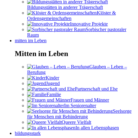
Bildungsstätten in anderer Trägerschaft
Klöster &
Ordensgemeinschaften
Innovative Projekte
Sorbischer pastoraler
Raum
mitten im Leben
Mitten im Leben
Glauben – Leben –
Berufung
Kinder
Jugend
Partnerschaft und Ehe
Familie
Frauen und Männer
Im Seniorenalter
Seelsorge
für Menschen mit Behinderung
Queere Vielfalt
In allen Lebensphasen
bildungsstark