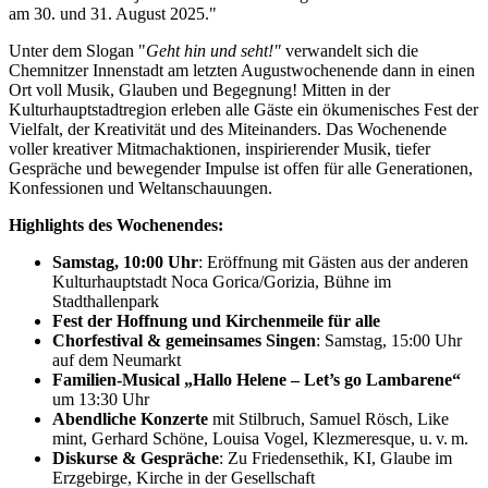
am 30. und 31. August 2025."
Unter dem Slogan "
Geht hin und seht!"
verwandelt sich die
Chemnitzer Innenstadt am letzten Augustwochenende dann in einen
Ort voll Musik, Glauben und Begegnung! Mitten in der
Kulturhauptstadtregion erleben alle Gäste ein ökumenisches Fest der
Vielfalt, der Kreativität und des Miteinanders. Das Wochenende
voller kreativer Mitmachaktionen, inspirierender Musik, tiefer
Gespräche und bewegender Impulse ist offen für alle Generationen,
Konfessionen und Weltanschauungen.
Highlights des Wochenendes:
Samstag, 10:00 Uhr
: Eröffnung mit Gästen aus der anderen
Kulturhauptstadt Noca Gorica/Gorizia, Bühne im
Stadthallenpark
Fest der Hoffnung und Kirchenmeile für alle
Chorfestival & gemeinsames Singen
: Samstag, 15:00 Uhr
auf dem Neumarkt
Familien-Musical „Hallo Helene – Let’s go Lambarene“
um 13:30 Uhr
Abendliche Konzerte
mit Stilbruch, Samuel Rösch, Like
mint, Gerhard Schöne, Louisa Vogel, Klezmeresque, u. v. m.
Diskurse & Gespräche
: Zu Friedensethik, KI, Glaube im
Erzgebirge, Kirche in der Gesellschaft