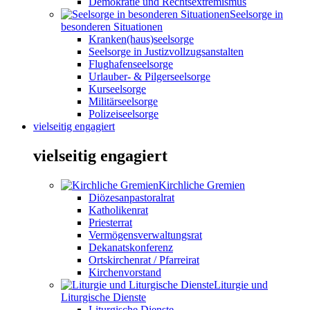
Demokratie und Rechtsextremismus
Seelsorge in
besonderen Situationen
Kranken(haus)seelsorge
Seelsorge in Justizvollzugsanstalten
Flughafenseelsorge
Urlauber- & Pilgerseelsorge
Kurseelsorge
Militärseelsorge
Polizeiseelsorge
vielseitig engagiert
vielseitig engagiert
Kirchliche Gremien
Diözesanpastoralrat
Katholikenrat
Priesterrat
Vermögensverwaltungsrat
Dekanatskonferenz
Ortskirchenrat / Pfarreirat
Kirchenvorstand
Liturgie und
Liturgische Dienste
Liturgische Dienste