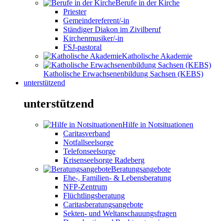
Berufe in der Kirche
Priester
Gemeindereferent/-in
Ständiger Diakon im Zivilberuf
Kirchenmusiker/-in
FSJ-pastoral
Katholische Akademie
Katholische Erwachsenenbildung Sachsen (KEBS)
unterstützend
unterstützend
Hilfe in Notsituationen
Caritasverband
Notfallseelsorge
Telefonseelsorge
Krisenseelsorge Radeberg
Beratungsangebote
Ehe-, Familien- & Lebensberatung
NFP-Zentrum
Flüchtlingsberatung
Caritasberatungsangebote
Sekten- und Weltanschauungsfragen