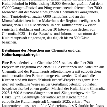
Kulturbahnhof in Flöha bislang 10.000 Besucher gezählt. Auf dem
#3000Garagen-Festival am Pfingstwochenende feierten über 7000
Menschen auf der Wiese eines großen Chemnitzer Garagenhofs,
beim Tangofestival tanzten 6000 Tangofans und an den
Mitmachaktivitäten in den Makerhubs der Region beteiligten sich
bislang etwa 10.000 Menschen. In der Hartmannfabrik – einer
sanierten Fabrikhalle und Teil der 30 Interventionsflächen von
Chemnitz 2025 – ist das Besuchs- und Informationszentrum der
Kulturhauptstadt eingezogen, das täglich bis zu 500 Gäste
besuchen.
Beteiligung der Menschen aus Chemnitz und der
Kulturhauptstadtregion
Eine Besonderheit von Chemnitz 2025 ist, dass die über 200
Projekte im Programm von etwa 900 Akteurinnen und Akteuren aus
Chemnitz und der Kulturhauptstadtregion sowie mit europäischen
und internationalen Partnern umgesetzt werden. Und auch die
Kirchen sind mit ihrem "KulturKirchen"-Projekt das ganze Jahr
über auf vielfältige Weise an der Gestaltung beteiligt. So haben
beispielsweise bei einem großen Musical der Kulturkirche Chemnitz
2025 1.600 Amateur-Sängerinnen und -Sänger mitgewirkt. Dr.
Ulrike Lynn, Beauftragte der katholischen Kirche für die
europäische Kulturhauptstadt Chemnitz 2025, erklärt: "Wir
konzentrieren uns jetzt auf die Vorbereitung des Kulturkirchenfestes