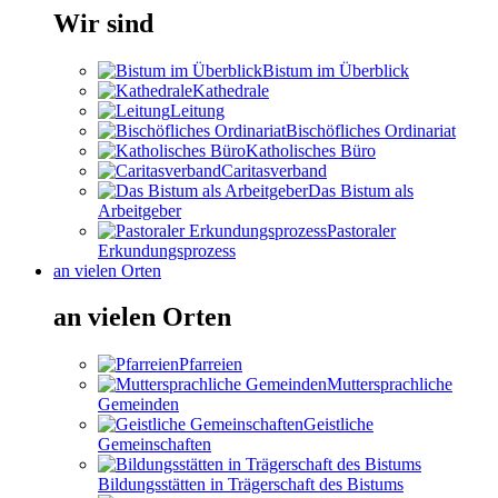
Wir sind
Bistum im Überblick
Kathedrale
Leitung
Bischöfliches Ordinariat
Katholisches Büro
Caritasverband
Das Bistum als
Arbeitgeber
Pastoraler
Erkundungsprozess
an vielen Orten
an vielen Orten
Pfarreien
Muttersprachliche
Gemeinden
Geistliche
Gemeinschaften
Bildungsstätten in Trägerschaft des Bistums