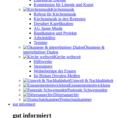
Kommission für Liturgie und Kunst
Kirchenmusik
Referat für Kirchenmusik
Kirchenmusik in den Regionen
Dresdner Kapellknaben
AG Junge Musik
Bandkatalog und Projekte
Arbeitshilfen
Termine
Ökumene &
interreligiöser Dialog
Kirche weltweit
Hilfswerke
Sternsinger
Weltgebetstag der Frauen
Im Bistum Dresden-Meißen
Umwelt & Nachhaltigkeit
Engagemententwicklung
Pastorale Schwerpunkte
Diözesanarchiv
Domschatzkammer
gut informiert
gut informiert