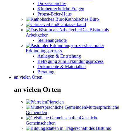
Diözesanarchiv
Kirchenrechtliche Fragen
Propst-Beier-Haus
Katholisches Büro
Caritasverband
Das Bistum als
Arbeitgeber
Stellenangebote
Pastoraler
Erkundungsprozess
Anliegen & Entstehung
Befragung zum Erkundungsprozess
Dokumente & Materialien
Beratung
an vielen Orten
an vielen Orten
Pfarreien
Muttersprachliche
Gemeinden
Geistliche
Gemeinschaften