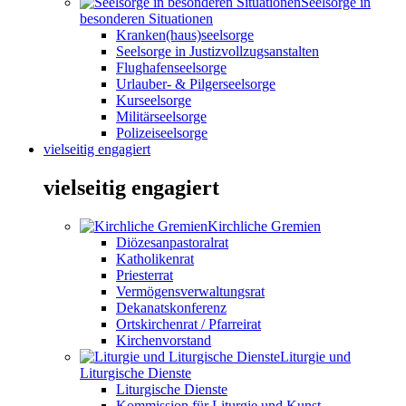
Seelsorge in
besonderen Situationen
Kranken(haus)seelsorge
Seelsorge in Justizvollzugsanstalten
Flughafenseelsorge
Urlauber- & Pilgerseelsorge
Kurseelsorge
Militärseelsorge
Polizeiseelsorge
vielseitig engagiert
vielseitig engagiert
Kirchliche Gremien
Diözesanpastoralrat
Katholikenrat
Priesterrat
Vermögensverwaltungsrat
Dekanatskonferenz
Ortskirchenrat / Pfarreirat
Kirchenvorstand
Liturgie und
Liturgische Dienste
Liturgische Dienste
Kommission für Liturgie und Kunst