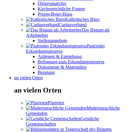
Diözesanarchiv
Kirchenrechtliche Fragen
Propst-Beier-Haus
Katholisches Büro
Caritasverband
Das Bistum als
Arbeitgeber
Stellenangebote
Pastoraler
Erkundungsprozess
Anliegen & Entstehung
Befragung zum Erkundungsprozess
Dokumente & Materialien
Beratung
an vielen Orten
an vielen Orten
Pfarreien
Muttersprachliche
Gemeinden
Geistliche
Gemeinschaften