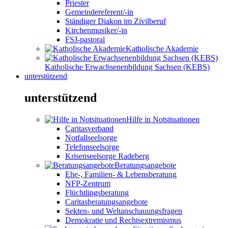
Priester
Gemeindereferent/-in
Ständiger Diakon im Zivilberuf
Kirchenmusiker/-in
FSJ-pastoral
Katholische Akademie
Katholische Erwachsenenbildung Sachsen (KEBS)
unterstützend
unterstützend
Hilfe in Notsituationen
Caritasverband
Notfallseelsorge
Telefonseelsorge
Krisenseelsorge Radeberg
Beratungsangebote
Ehe-, Familien- & Lebensberatung
NFP-Zentrum
Flüchtlingsberatung
Caritasberatungsangebote
Sekten- und Weltanschauungsfragen
Demokratie und Rechtsextremismus