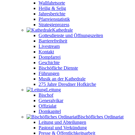
Wallfahrtsorte
Heilig & Selig
Jahresberichte
Pfarreienstatistik
Strategieprozess
Kathedrale
Gottesdienste und Öffnungszeiten
Barrierefreiheit
Livestream
Kontakt
Dompfarrei
Geschichte
Bischöfliche Dienste
Führungen
Musik an der Kathedrale
275 Jahre Dresdner Hofkirche
Leitung
Bischof
Generalvikar
Offizialat
Domkapitel
Bischöfliches Ordinariat
Leitung und Abteilungen
Pastoral und Verkündung
Presse & Öffentlichkeitsarbeit