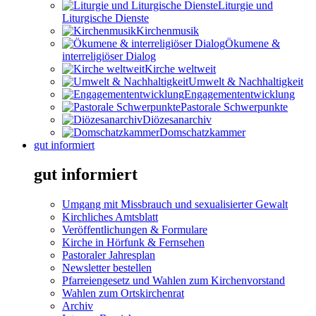
Liturgie und
Liturgische Dienste
Kirchenmusik
Ökumene &
interreligiöser Dialog
Kirche weltweit
Umwelt & Nachhaltigkeit
Engagemententwicklung
Pastorale Schwerpunkte
Diözesanarchiv
Domschatzkammer
gut informiert
gut informiert
Umgang mit Missbrauch und sexualisierter Gewalt
Kirchliches Amtsblatt
Veröffentlichungen & Formulare
Kirche in Hörfunk & Fernsehen
Pastoraler Jahresplan
Newsletter bestellen
Pfarreiengesetz und Wahlen zum Kirchenvorstand
Wahlen zum Ortskirchenrat
Archiv