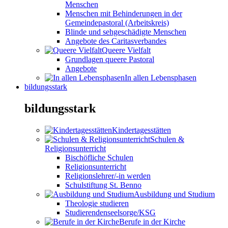
Menschen
Menschen mit Behinderungen in der
Gemeindepastoral (Arbeitskreis)
Blinde und sehgeschädigte Menschen
Angebote des Caritasverbandes
Queere Vielfalt
Grundlagen queere Pastoral
Angebote
In allen Lebensphasen
bildungsstark
bildungsstark
Kindertagesstätten
Schulen &
Religionsunterricht
Bischöfliche Schulen
Religionsunterricht
Religionslehrer/-in werden
Schulstiftung St. Benno
Ausbildung und Studium
Theologie studieren
Studierendenseelsorge/KSG
Berufe in der Kirche