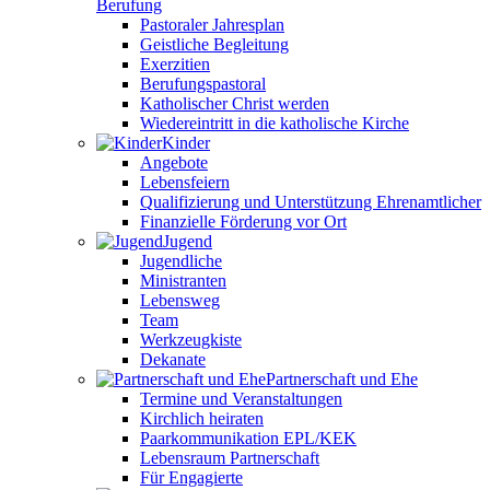
Berufung
Pastoraler Jahresplan
Geistliche Begleitung
Exerzitien
Berufungspastoral
Katholischer Christ werden
Wiedereintritt in die katholische Kirche
Kinder
Angebote
Lebensfeiern
Qualifizierung und Unterstützung Ehrenamtlicher
Finanzielle Förderung vor Ort
Jugend
Jugendliche
Ministranten
Lebensweg
Team
Werkzeugkiste
Dekanate
Partnerschaft und Ehe
Termine und Veranstaltungen
Kirchlich heiraten
Paarkommunikation EPL/KEK
Lebensraum Partnerschaft
Für Engagierte