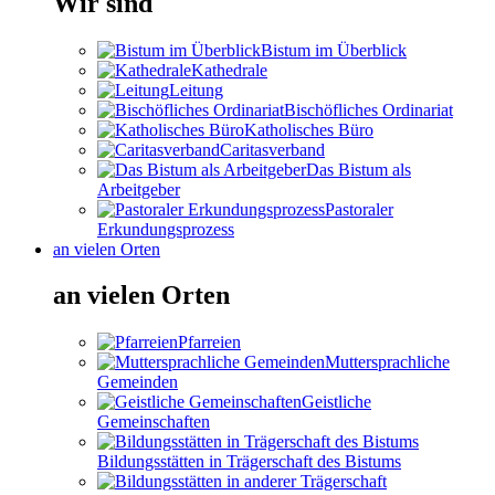
Wir sind
Bistum im Überblick
Kathedrale
Leitung
Bischöfliches Ordinariat
Katholisches Büro
Caritasverband
Das Bistum als
Arbeitgeber
Pastoraler
Erkundungsprozess
an vielen Orten
an vielen Orten
Pfarreien
Muttersprachliche
Gemeinden
Geistliche
Gemeinschaften
Bildungsstätten in Trägerschaft des Bistums