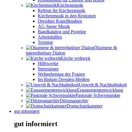
Kirchenmusik
Referat für Kirchenmusik
Kirchenmusik in den Regionen
Dresdner Kapellknaben
AG Junge Musik
Bandkatalog und Projekte
Arbeitshilfen
Termine
Ökumene &
interreligiöser Dialog
Kirche weltweit
Hilfswerke
Sternsinger
Weltgebetstag der Frauen
Im Bistum Dresden-Meißen
Umwelt & Nachhaltigkeit
Engagemententwicklung
Pastorale Schwerpunkte
Diözesanarchiv
Domschatzkammer
gut informiert
gut informiert