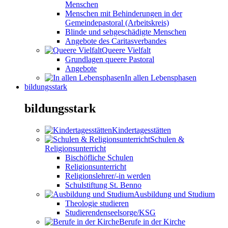
Menschen
Menschen mit Behinderungen in der
Gemeindepastoral (Arbeitskreis)
Blinde und sehgeschädigte Menschen
Angebote des Caritasverbandes
Queere Vielfalt
Grundlagen queere Pastoral
Angebote
In allen Lebensphasen
bildungsstark
bildungsstark
Kindertagesstätten
Schulen &
Religionsunterricht
Bischöfliche Schulen
Religionsunterricht
Religionslehrer/-in werden
Schulstiftung St. Benno
Ausbildung und Studium
Theologie studieren
Studierendenseelsorge/KSG
Berufe in der Kirche