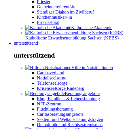
Priester
Gemeindereferent/-in
Ständiger Diakon im Zivilberuf
Kirchenmusiker/-in
FSJ-pastoral
Katholische Akademie
Katholische Erwachsenenbildung Sachsen (KEBS)
unterstützend
unterstützend
Hilfe in Notsituationen
Caritasverband
Notfallseelsorge
Telefonseelsorge
Krisenseelsorge Radeberg
Beratungsangebote
Ehe-, Familien- & Lebensberatung
NFP-Zentrum
Flüchtlingsberatung
Caritasberatungsangebote
Sekten- und Weltanschauungsfragen
Demokratie und Rechtsextremismus