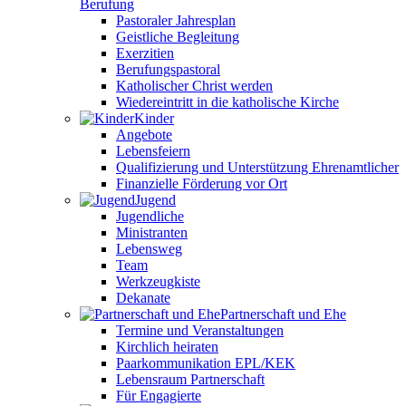
Berufung
Pastoraler Jahresplan
Geistliche Begleitung
Exerzitien
Berufungspastoral
Katholischer Christ werden
Wiedereintritt in die katholische Kirche
Kinder
Angebote
Lebensfeiern
Qualifizierung und Unterstützung Ehrenamtlicher
Finanzielle Förderung vor Ort
Jugend
Jugendliche
Ministranten
Lebensweg
Team
Werkzeugkiste
Dekanate
Partnerschaft und Ehe
Termine und Veranstaltungen
Kirchlich heiraten
Paarkommunikation EPL/KEK
Lebensraum Partnerschaft
Für Engagierte