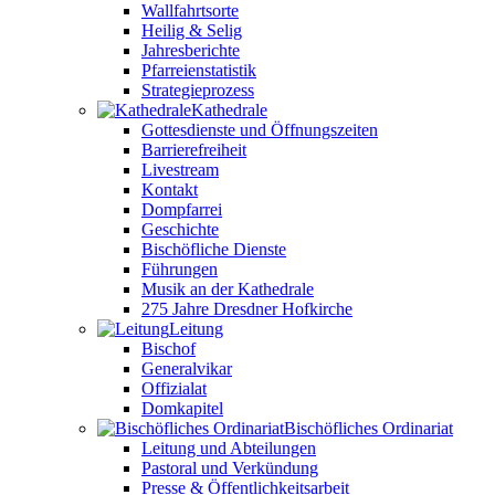
Wallfahrtsorte
Heilig & Selig
Jahresberichte
Pfarreienstatistik
Strategieprozess
Kathedrale
Gottesdienste und Öffnungszeiten
Barrierefreiheit
Livestream
Kontakt
Dompfarrei
Geschichte
Bischöfliche Dienste
Führungen
Musik an der Kathedrale
275 Jahre Dresdner Hofkirche
Leitung
Bischof
Generalvikar
Offizialat
Domkapitel
Bischöfliches Ordinariat
Leitung und Abteilungen
Pastoral und Verkündung
Presse & Öffentlichkeitsarbeit