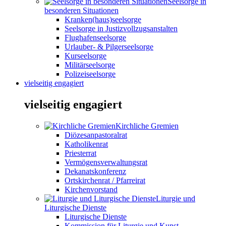
Seelsorge in
besonderen Situationen
Kranken(haus)seelsorge
Seelsorge in Justizvollzugsanstalten
Flughafenseelsorge
Urlauber- & Pilgerseelsorge
Kurseelsorge
Militärseelsorge
Polizeiseelsorge
vielseitig engagiert
vielseitig engagiert
Kirchliche Gremien
Diözesanpastoralrat
Katholikenrat
Priesterrat
Vermögensverwaltungsrat
Dekanatskonferenz
Ortskirchenrat / Pfarreirat
Kirchenvorstand
Liturgie und
Liturgische Dienste
Liturgische Dienste
Kommission für Liturgie und Kunst