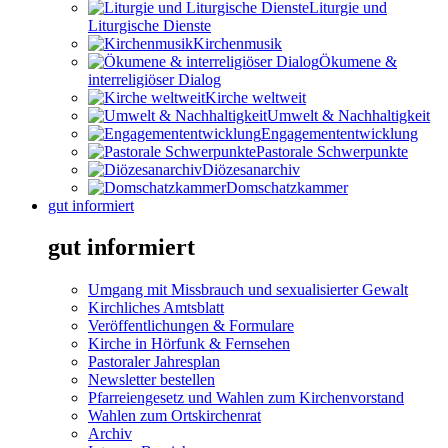
Liturgie und
Liturgische Dienste
Kirchenmusik
Ökumene &
interreligiöser Dialog
Kirche weltweit
Umwelt & Nachhaltigkeit
Engagemententwicklung
Pastorale Schwerpunkte
Diözesanarchiv
Domschatzkammer
gut informiert
gut informiert
Umgang mit Missbrauch und sexualisierter Gewalt
Kirchliches Amtsblatt
Veröffentlichungen & Formulare
Kirche in Hörfunk & Fernsehen
Pastoraler Jahresplan
Newsletter bestellen
Pfarreiengesetz und Wahlen zum Kirchenvorstand
Wahlen zum Ortskirchenrat
Archiv