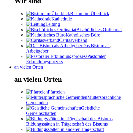
Wir sind
Bistum im Überblick
Kathedrale
Leitung
Bischöfliches Ordinariat
Katholisches Büro
Caritasverband
Das Bistum als
Arbeitgeber
Pastoraler
Erkundungsprozess
an vielen Orten
an vielen Orten
Pfarreien
Muttersprachliche
Gemeinden
Geistliche
Gemeinschaften
Bildungsstätten in Trägerschaft des Bistums