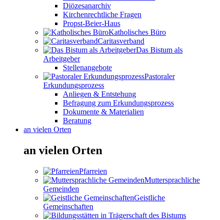
Diözesanarchiv
Kirchenrechtliche Fragen
Propst-Beier-Haus
Katholisches Büro
Caritasverband
Das Bistum als
Arbeitgeber
Stellenangebote
Pastoraler
Erkundungsprozess
Anliegen & Entstehung
Befragung zum Erkundungsprozess
Dokumente & Materialien
Beratung
an vielen Orten
an vielen Orten
Pfarreien
Muttersprachliche
Gemeinden
Geistliche
Gemeinschaften