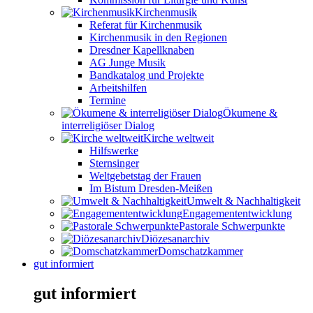
Kirchenmusik
Referat für Kirchenmusik
Kirchenmusik in den Regionen
Dresdner Kapellknaben
AG Junge Musik
Bandkatalog und Projekte
Arbeitshilfen
Termine
Ökumene &
interreligiöser Dialog
Kirche weltweit
Hilfswerke
Sternsinger
Weltgebetstag der Frauen
Im Bistum Dresden-Meißen
Umwelt & Nachhaltigkeit
Engagemententwicklung
Pastorale Schwerpunkte
Diözesanarchiv
Domschatzkammer
gut informiert
gut informiert