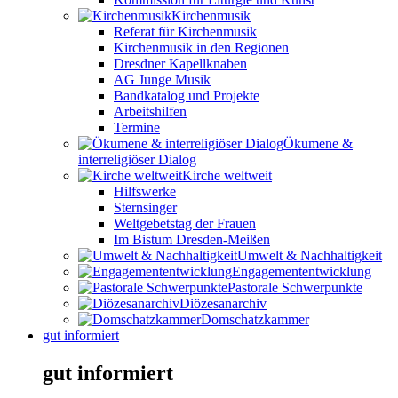
Kirchenmusik
Referat für Kirchenmusik
Kirchenmusik in den Regionen
Dresdner Kapellknaben
AG Junge Musik
Bandkatalog und Projekte
Arbeitshilfen
Termine
Ökumene &
interreligiöser Dialog
Kirche weltweit
Hilfswerke
Sternsinger
Weltgebetstag der Frauen
Im Bistum Dresden-Meißen
Umwelt & Nachhaltigkeit
Engagemententwicklung
Pastorale Schwerpunkte
Diözesanarchiv
Domschatzkammer
gut informiert
gut informiert