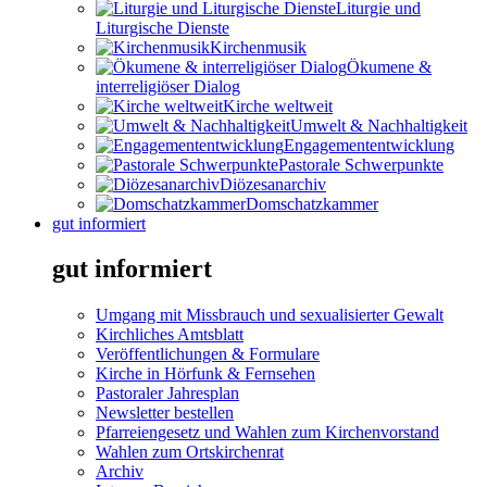
Liturgie und
Liturgische Dienste
Kirchenmusik
Ökumene &
interreligiöser Dialog
Kirche weltweit
Umwelt & Nachhaltigkeit
Engagemententwicklung
Pastorale Schwerpunkte
Diözesanarchiv
Domschatzkammer
gut informiert
gut informiert
Umgang mit Missbrauch und sexualisierter Gewalt
Kirchliches Amtsblatt
Veröffentlichungen & Formulare
Kirche in Hörfunk & Fernsehen
Pastoraler Jahresplan
Newsletter bestellen
Pfarreiengesetz und Wahlen zum Kirchenvorstand
Wahlen zum Ortskirchenrat
Archiv