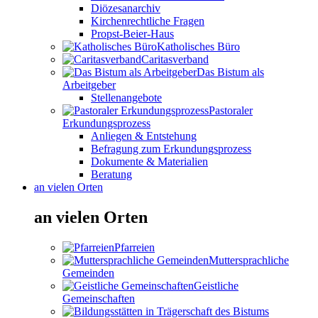
Diözesanarchiv
Kirchenrechtliche Fragen
Propst-Beier-Haus
Katholisches Büro
Caritasverband
Das Bistum als
Arbeitgeber
Stellenangebote
Pastoraler
Erkundungsprozess
Anliegen & Entstehung
Befragung zum Erkundungsprozess
Dokumente & Materialien
Beratung
an vielen Orten
an vielen Orten
Pfarreien
Muttersprachliche
Gemeinden
Geistliche
Gemeinschaften