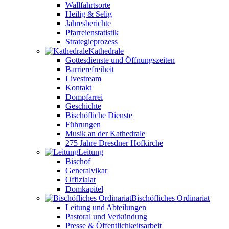
Wallfahrtsorte
Heilig & Selig
Jahresberichte
Pfarreienstatistik
Strategieprozess
Kathedrale
Gottesdienste und Öffnungszeiten
Barrierefreiheit
Livestream
Kontakt
Dompfarrei
Geschichte
Bischöfliche Dienste
Führungen
Musik an der Kathedrale
275 Jahre Dresdner Hofkirche
Leitung
Bischof
Generalvikar
Offizialat
Domkapitel
Bischöfliches Ordinariat
Leitung und Abteilungen
Pastoral und Verkündung
Presse & Öffentlichkeitsarbeit