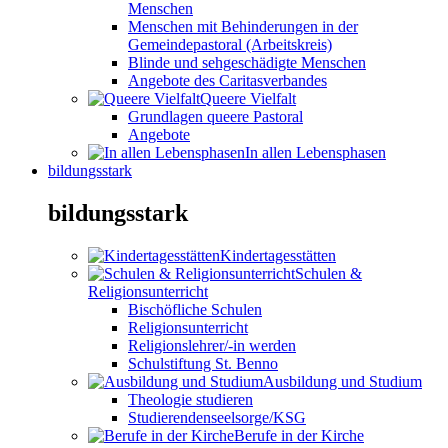
Menschen
Menschen mit Behinderungen in der
Gemeindepastoral (Arbeitskreis)
Blinde und sehgeschädigte Menschen
Angebote des Caritasverbandes
Queere Vielfalt
Grundlagen queere Pastoral
Angebote
In allen Lebensphasen
bildungsstark
bildungsstark
Kindertagesstätten
Schulen &
Religionsunterricht
Bischöfliche Schulen
Religionsunterricht
Religionslehrer/-in werden
Schulstiftung St. Benno
Ausbildung und Studium
Theologie studieren
Studierendenseelsorge/KSG
Berufe in der Kirche