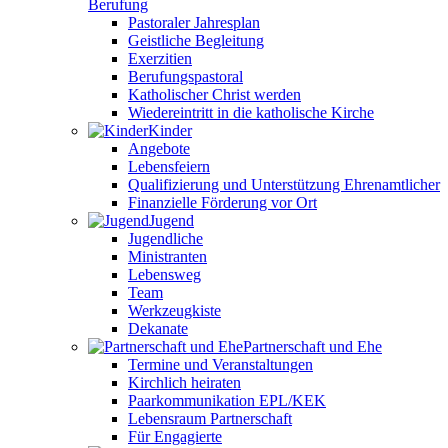
Berufung
Pastoraler Jahresplan
Geistliche Begleitung
Exerzitien
Berufungspastoral
Katholischer Christ werden
Wiedereintritt in die katholische Kirche
Kinder
Angebote
Lebensfeiern
Qualifizierung und Unterstützung Ehrenamtlicher
Finanzielle Förderung vor Ort
Jugend
Jugendliche
Ministranten
Lebensweg
Team
Werkzeugkiste
Dekanate
Partnerschaft und Ehe
Termine und Veranstaltungen
Kirchlich heiraten
Paarkommunikation EPL/KEK
Lebensraum Partnerschaft
Für Engagierte