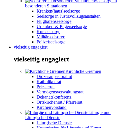
Seelsorge in
besonderen Situationen
Kranken(haus)seelsorge
Seelsorge in Justizvollzugsanstalten
Flughafenseelsorge
Urlauber- & Pilgerseelsorge
Kurseelsorge
Militärseelsorge
Polizeiseelsorge
vielseitig engagiert
vielseitig engagiert
Kirchliche Gremien
Diözesanpastoralrat
Katholikenrat
Priesterrat
Vermögensverwaltungsrat
Dekanatskonferenz
Ortskirchenrat / Pfarreirat
Kirchenvorstand
Liturgie und
Liturgische Dienste
Liturgische Dienste
Kommission für Liturgie und Kunst