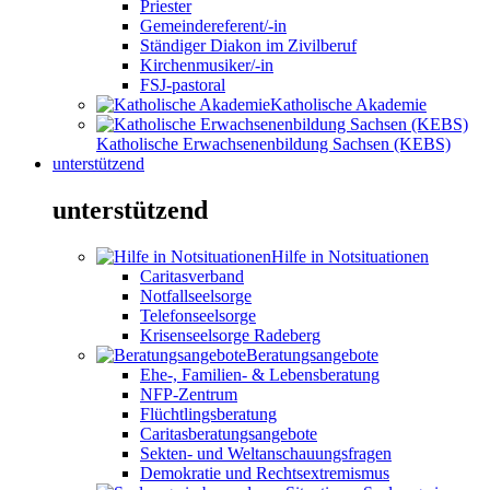
Priester
Gemeindereferent/-in
Ständiger Diakon im Zivilberuf
Kirchenmusiker/-in
FSJ-pastoral
Katholische Akademie
Katholische Erwachsenenbildung Sachsen (KEBS)
unterstützend
unterstützend
Hilfe in Notsituationen
Caritasverband
Notfallseelsorge
Telefonseelsorge
Krisenseelsorge Radeberg
Beratungsangebote
Ehe-, Familien- & Lebensberatung
NFP-Zentrum
Flüchtlingsberatung
Caritasberatungsangebote
Sekten- und Weltanschauungsfragen
Demokratie und Rechtsextremismus