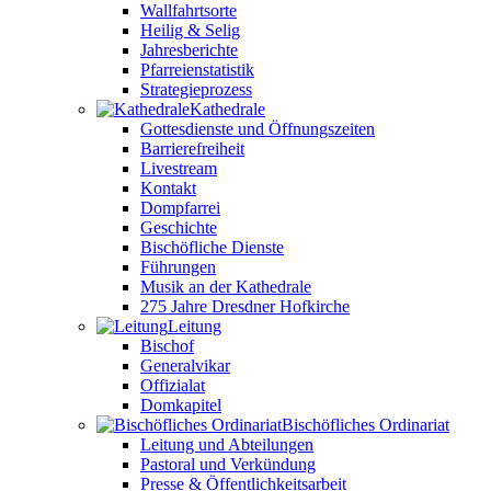
Wallfahrtsorte
Heilig & Selig
Jahresberichte
Pfarreienstatistik
Strategieprozess
Kathedrale
Gottesdienste und Öffnungszeiten
Barrierefreiheit
Livestream
Kontakt
Dompfarrei
Geschichte
Bischöfliche Dienste
Führungen
Musik an der Kathedrale
275 Jahre Dresdner Hofkirche
Leitung
Bischof
Generalvikar
Offizialat
Domkapitel
Bischöfliches Ordinariat
Leitung und Abteilungen
Pastoral und Verkündung
Presse & Öffentlichkeitsarbeit