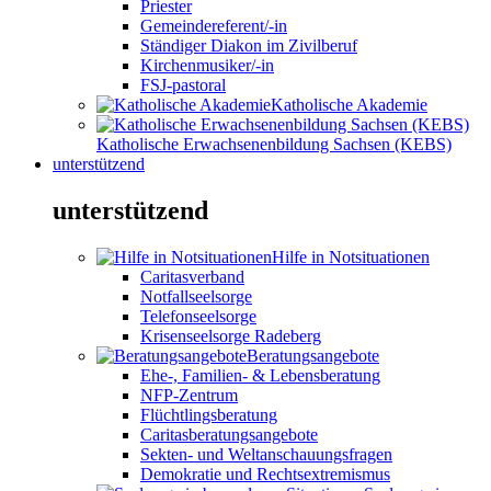
Priester
Gemeindereferent/-in
Ständiger Diakon im Zivilberuf
Kirchenmusiker/-in
FSJ-pastoral
Katholische Akademie
Katholische Erwachsenenbildung Sachsen (KEBS)
unterstützend
unterstützend
Hilfe in Notsituationen
Caritasverband
Notfallseelsorge
Telefonseelsorge
Krisenseelsorge Radeberg
Beratungsangebote
Ehe-, Familien- & Lebensberatung
NFP-Zentrum
Flüchtlingsberatung
Caritasberatungsangebote
Sekten- und Weltanschauungsfragen
Demokratie und Rechtsextremismus