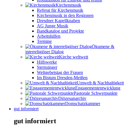
Kirchenmusik
Referat für Kirchenmusik
Kirchenmusik in den Regionen
Dresdner Kapellknaben
AG Junge Musik
Bandkatalog und Projekte
Arbeitshilfen
Termine
Ökumene &
interreligiöser Dialog
Kirche weltweit
Hilfswerke
Sternsinger
Weltgebetstag der Frauen
Im Bistum Dresden-Meißen
Umwelt & Nachhaltigkeit
Engagemententwicklung
Pastorale Schwerpunkte
Diözesanarchiv
Domschatzkammer
gut informiert
gut informiert