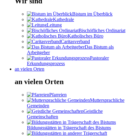
Wir sind
Bistum im Überblick
Kathedrale
Leitung
Bischöfliches Ordinariat
Katholisches Büro
Caritasverband
Das Bistum als
Arbeitgeber
Pastoraler
Erkundungsprozess
an vielen Orten
an vielen Orten
Pfarreien
Muttersprachliche
Gemeinden
Geistliche
Gemeinschaften
Bildungsstätten in Trägerschaft des Bistums