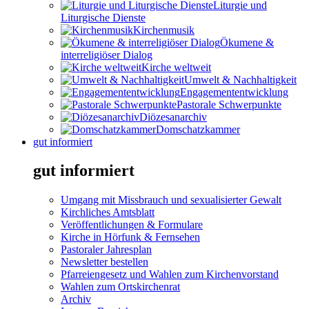
Liturgie und
Liturgische Dienste
Kirchenmusik
Ökumene &
interreligiöser Dialog
Kirche weltweit
Umwelt & Nachhaltigkeit
Engagemententwicklung
Pastorale Schwerpunkte
Diözesanarchiv
Domschatzkammer
gut informiert
gut informiert
Umgang mit Missbrauch und sexualisierter Gewalt
Kirchliches Amtsblatt
Veröffentlichungen & Formulare
Kirche in Hörfunk & Fernsehen
Pastoraler Jahresplan
Newsletter bestellen
Pfarreiengesetz und Wahlen zum Kirchenvorstand
Wahlen zum Ortskirchenrat
Archiv