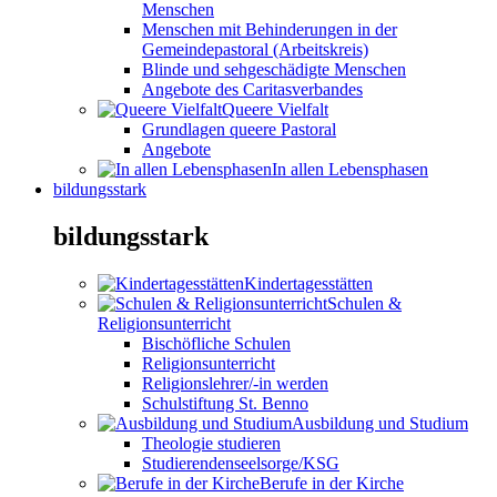
Menschen
Menschen mit Behinderungen in der
Gemeindepastoral (Arbeitskreis)
Blinde und sehgeschädigte Menschen
Angebote des Caritasverbandes
Queere Vielfalt
Grundlagen queere Pastoral
Angebote
In allen Lebensphasen
bildungsstark
bildungsstark
Kindertagesstätten
Schulen &
Religionsunterricht
Bischöfliche Schulen
Religionsunterricht
Religionslehrer/-in werden
Schulstiftung St. Benno
Ausbildung und Studium
Theologie studieren
Studierendenseelsorge/KSG
Berufe in der Kirche