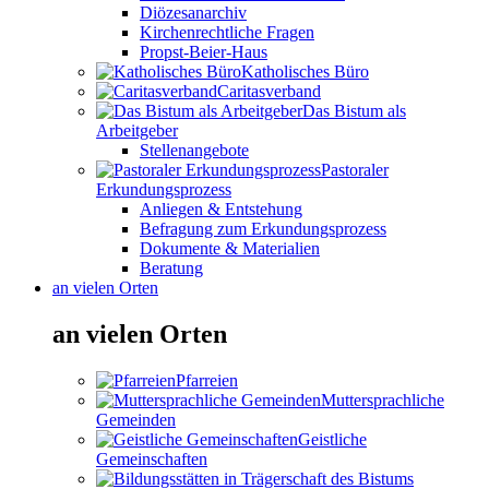
Diözesanarchiv
Kirchenrechtliche Fragen
Propst-Beier-Haus
Katholisches Büro
Caritasverband
Das Bistum als
Arbeitgeber
Stellenangebote
Pastoraler
Erkundungsprozess
Anliegen & Entstehung
Befragung zum Erkundungsprozess
Dokumente & Materialien
Beratung
an vielen Orten
an vielen Orten
Pfarreien
Muttersprachliche
Gemeinden
Geistliche
Gemeinschaften