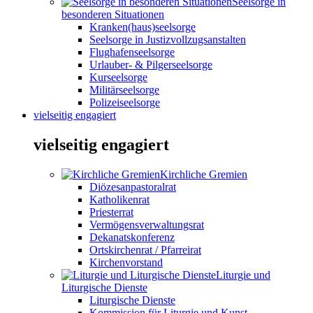
Seelsorge in
besonderen Situationen
Kranken(haus)seelsorge
Seelsorge in Justizvollzugsanstalten
Flughafenseelsorge
Urlauber- & Pilgerseelsorge
Kurseelsorge
Militärseelsorge
Polizeiseelsorge
vielseitig engagiert
vielseitig engagiert
Kirchliche Gremien
Diözesanpastoralrat
Katholikenrat
Priesterrat
Vermögensverwaltungsrat
Dekanatskonferenz
Ortskirchenrat / Pfarreirat
Kirchenvorstand
Liturgie und
Liturgische Dienste
Liturgische Dienste
Kommission für Liturgie und Kunst