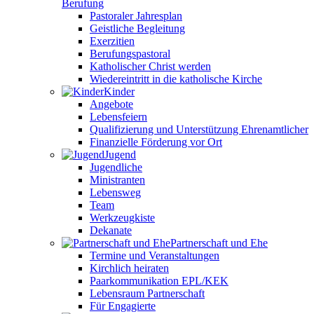
Berufung
Pastoraler Jahresplan
Geistliche Begleitung
Exerzitien
Berufungspastoral
Katholischer Christ werden
Wiedereintritt in die katholische Kirche
Kinder
Angebote
Lebensfeiern
Qualifizierung und Unterstützung Ehrenamtlicher
Finanzielle Förderung vor Ort
Jugend
Jugendliche
Ministranten
Lebensweg
Team
Werkzeugkiste
Dekanate
Partnerschaft und Ehe
Termine und Veranstaltungen
Kirchlich heiraten
Paarkommunikation EPL/KEK
Lebensraum Partnerschaft
Für Engagierte