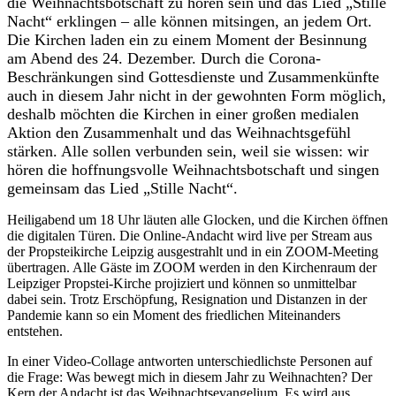
die Weihnachtsbotschaft zu hören sein und das Lied „Stille
Nacht“ erklingen – alle können mitsingen, an jedem Ort.
Die Kirchen laden ein zu einem Moment der Besinnung
am Abend des 24. Dezember. Durch die Corona-
Beschränkungen sind Gottesdienste und Zusammenkünfte
auch in diesem Jahr nicht in der gewohnten Form möglich,
deshalb möchten die Kirchen in einer großen medialen
Aktion den Zusammenhalt und das Weihnachtsgefühl
stärken. Alle sollen verbunden sein, weil sie wissen: wir
hören die hoffnungsvolle Weihnachtsbotschaft und singen
gemeinsam das Lied „Stille Nacht“.
Heiligabend um 18 Uhr läuten alle Glocken, und die Kirchen öffnen
die digitalen Türen. Die Online-Andacht wird live per Stream aus
der Propsteikirche Leipzig ausgestrahlt und in ein ZOOM-Meeting
übertragen. Alle Gäste im ZOOM werden in den Kirchenraum der
Leipziger Propstei-Kirche projiziert und können so unmittelbar
dabei sein. Trotz Erschöpfung, Resignation und Distanzen in der
Pandemie kann so ein Moment des friedlichen Miteinanders
entstehen.
In einer Video-Collage antworten unterschiedlichste Personen auf
die Frage: Was bewegt mich in diesem Jahr zu Weihnachten? Der
Kern der Andacht ist das Weihnachtsevangelium. Es wird aus