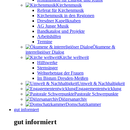
Kirchenmusik
Referat für Kirchenmusik
Kirchenmusik in den Regionen
Dresdner Kapellknaben
AG Junge Musik
Bandkatalog und Projekte
Arbeitshilfen
Termine
Ökumene &
interreligiöser Dialog
Kirche weltweit
Hilfswerke
Sternsinger
Weltgebetstag der Frauen
Im Bistum Dresden-Meißen
Umwelt & Nachhaltigkeit
Engagemententwicklung
Pastorale Schwerpunkte
Diözesanarchiv
Domschatzkammer
gut informiert
gut informiert