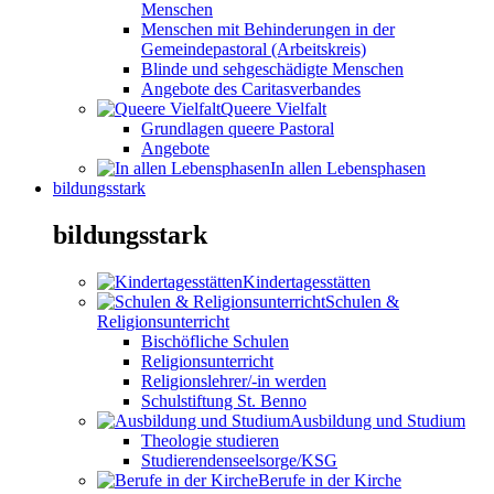
Menschen
Menschen mit Behinderungen in der
Gemeindepastoral (Arbeitskreis)
Blinde und sehgeschädigte Menschen
Angebote des Caritasverbandes
Queere Vielfalt
Grundlagen queere Pastoral
Angebote
In allen Lebensphasen
bildungsstark
bildungsstark
Kindertagesstätten
Schulen &
Religionsunterricht
Bischöfliche Schulen
Religionsunterricht
Religionslehrer/-in werden
Schulstiftung St. Benno
Ausbildung und Studium
Theologie studieren
Studierendenseelsorge/KSG
Berufe in der Kirche