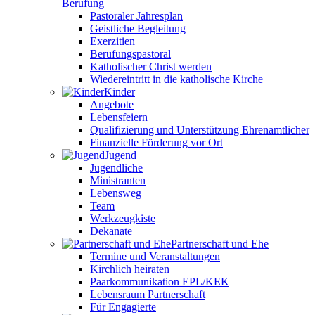
Berufung
Pastoraler Jahresplan
Geistliche Begleitung
Exerzitien
Berufungspastoral
Katholischer Christ werden
Wiedereintritt in die katholische Kirche
Kinder
Angebote
Lebensfeiern
Qualifizierung und Unterstützung Ehrenamtlicher
Finanzielle Förderung vor Ort
Jugend
Jugendliche
Ministranten
Lebensweg
Team
Werkzeugkiste
Dekanate
Partnerschaft und Ehe
Termine und Veranstaltungen
Kirchlich heiraten
Paarkommunikation EPL/KEK
Lebensraum Partnerschaft
Für Engagierte