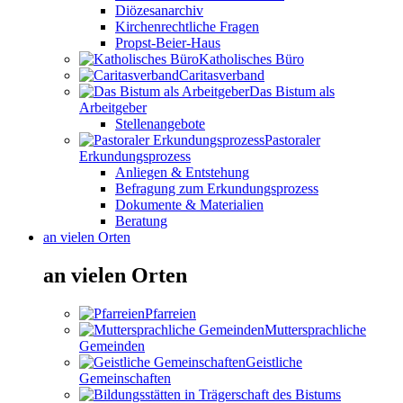
Diözesanarchiv
Kirchenrechtliche Fragen
Propst-Beier-Haus
Katholisches Büro
Caritasverband
Das Bistum als
Arbeitgeber
Stellenangebote
Pastoraler
Erkundungsprozess
Anliegen & Entstehung
Befragung zum Erkundungsprozess
Dokumente & Materialien
Beratung
an vielen Orten
an vielen Orten
Pfarreien
Muttersprachliche
Gemeinden
Geistliche
Gemeinschaften