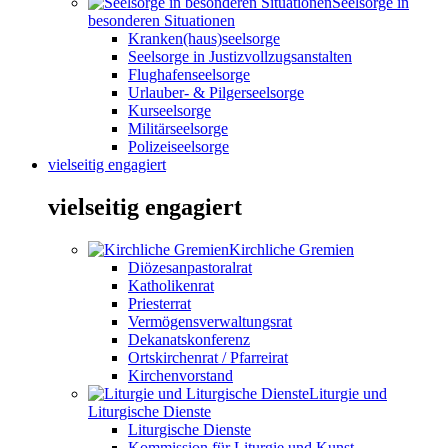
Seelsorge in
besonderen Situationen
Kranken(haus)seelsorge
Seelsorge in Justizvollzugsanstalten
Flughafenseelsorge
Urlauber- & Pilgerseelsorge
Kurseelsorge
Militärseelsorge
Polizeiseelsorge
vielseitig engagiert
vielseitig engagiert
Kirchliche Gremien
Diözesanpastoralrat
Katholikenrat
Priesterrat
Vermögensverwaltungsrat
Dekanatskonferenz
Ortskirchenrat / Pfarreirat
Kirchenvorstand
Liturgie und
Liturgische Dienste
Liturgische Dienste
Kommission für Liturgie und Kunst