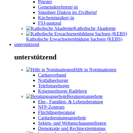
Priester
Gemeindereferent/-in
Ständiger Diakon im Zivilberuf
Kirchenmusiker/-in
FSJ-pastoral
Katholische Akademie
Katholische Erwachsenenbildung Sachsen (KEBS)
unterstützend
unterstützend
Hilfe in Notsituationen
Caritasverband
Notfallseelsorge
Telefonseelsorge
Krisenseelsorge Radeberg
Beratungsangebote
Ehe-, Familien- & Lebensberatung
NFP-Zentrum
Flüchtlingsberatung
Caritasberatungsangebote
Sekten- und Weltanschauungsfragen
Demokratie und Rechtsextremismus