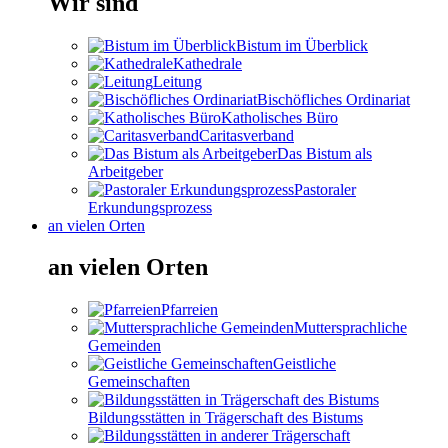
Wir sind
Bistum im Überblick
Kathedrale
Leitung
Bischöfliches Ordinariat
Katholisches Büro
Caritasverband
Das Bistum als
Arbeitgeber
Pastoraler
Erkundungsprozess
an vielen Orten
an vielen Orten
Pfarreien
Muttersprachliche
Gemeinden
Geistliche
Gemeinschaften
Bildungsstätten in Trägerschaft des Bistums