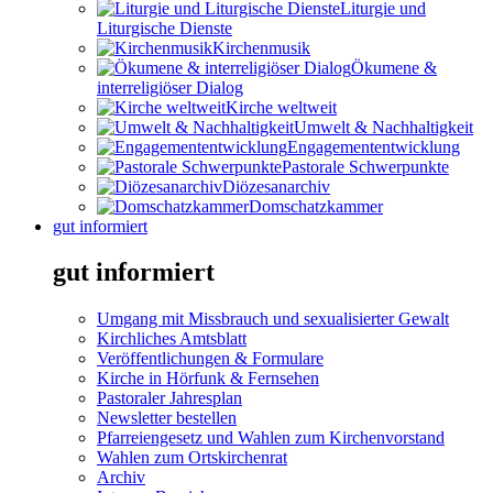
Liturgie und
Liturgische Dienste
Kirchenmusik
Ökumene &
interreligiöser Dialog
Kirche weltweit
Umwelt & Nachhaltigkeit
Engagemententwicklung
Pastorale Schwerpunkte
Diözesanarchiv
Domschatzkammer
gut informiert
gut informiert
Umgang mit Missbrauch und sexualisierter Gewalt
Kirchliches Amtsblatt
Veröffentlichungen & Formulare
Kirche in Hörfunk & Fernsehen
Pastoraler Jahresplan
Newsletter bestellen
Pfarreiengesetz und Wahlen zum Kirchenvorstand
Wahlen zum Ortskirchenrat
Archiv