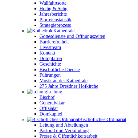
Wallfahrtsorte
Heilig & Selig
Jahresberichte
Pfarreienstatistik
Strategieprozess
Kathedrale
Gottesdienste und Öffnungszeiten
Barrierefreiheit
Livestream
Kontakt
Dompfarrei
Geschichte
Bischöfliche Dienste
Führungen
Musik an der Kathedrale
275 Jahre Dresdner Hofkirche
Leitung
Bischof
Generalvikar
Offizialat
Domkapitel
Bischöfliches Ordinariat
Leitung und Abteilungen
Pastoral und Verkündung
Presse & Öffentlichkeitsarbeit