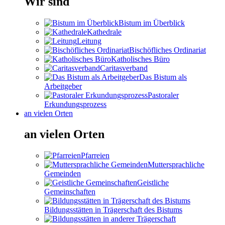
Wir sind
Bistum im Überblick
Kathedrale
Leitung
Bischöfliches Ordinariat
Katholisches Büro
Caritasverband
Das Bistum als
Arbeitgeber
Pastoraler
Erkundungsprozess
an vielen Orten
an vielen Orten
Pfarreien
Muttersprachliche
Gemeinden
Geistliche
Gemeinschaften
Bildungsstätten in Trägerschaft des Bistums