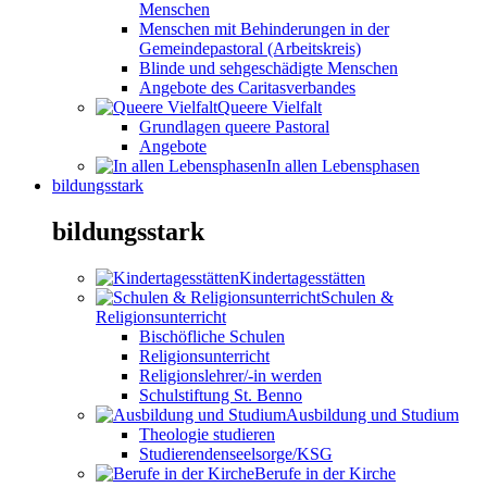
Menschen
Menschen mit Behinderungen in der
Gemeindepastoral (Arbeitskreis)
Blinde und sehgeschädigte Menschen
Angebote des Caritasverbandes
Queere Vielfalt
Grundlagen queere Pastoral
Angebote
In allen Lebensphasen
bildungsstark
bildungsstark
Kindertagesstätten
Schulen &
Religionsunterricht
Bischöfliche Schulen
Religionsunterricht
Religionslehrer/-in werden
Schulstiftung St. Benno
Ausbildung und Studium
Theologie studieren
Studierendenseelsorge/KSG
Berufe in der Kirche