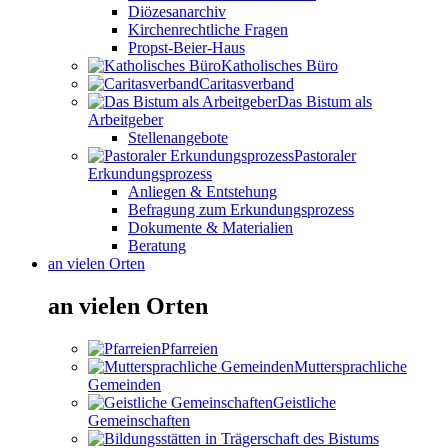
Diözesanarchiv
Kirchenrechtliche Fragen
Propst-Beier-Haus
Katholisches Büro
Caritasverband
Das Bistum als
Arbeitgeber
Stellenangebote
Pastoraler
Erkundungsprozess
Anliegen & Entstehung
Befragung zum Erkundungsprozess
Dokumente & Materialien
Beratung
an vielen Orten
an vielen Orten
Pfarreien
Muttersprachliche
Gemeinden
Geistliche
Gemeinschaften