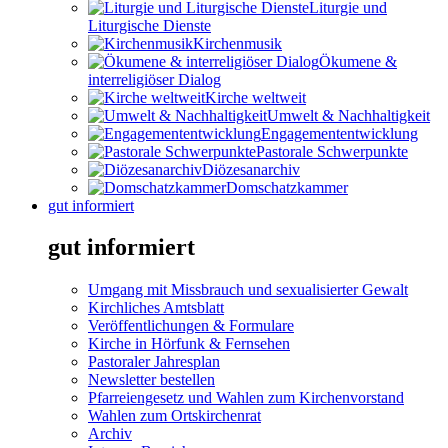
Liturgie und
Liturgische Dienste
Kirchenmusik
Ökumene &
interreligiöser Dialog
Kirche weltweit
Umwelt & Nachhaltigkeit
Engagemententwicklung
Pastorale Schwerpunkte
Diözesanarchiv
Domschatzkammer
gut informiert
gut informiert
Umgang mit Missbrauch und sexualisierter Gewalt
Kirchliches Amtsblatt
Veröffentlichungen & Formulare
Kirche in Hörfunk & Fernsehen
Pastoraler Jahresplan
Newsletter bestellen
Pfarreiengesetz und Wahlen zum Kirchenvorstand
Wahlen zum Ortskirchenrat
Archiv