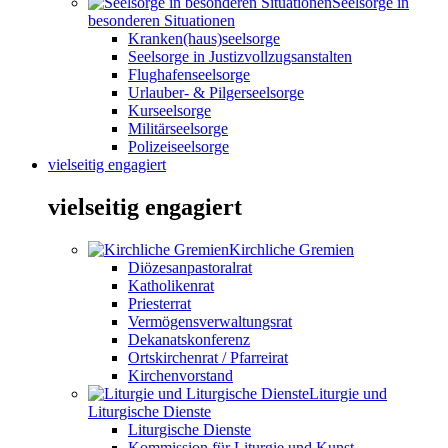
Seelsorge in
besonderen Situationen
Kranken(haus)seelsorge
Seelsorge in Justizvollzugsanstalten
Flughafenseelsorge
Urlauber- & Pilgerseelsorge
Kurseelsorge
Militärseelsorge
Polizeiseelsorge
vielseitig engagiert
vielseitig engagiert
Kirchliche Gremien
Diözesanpastoralrat
Katholikenrat
Priesterrat
Vermögensverwaltungsrat
Dekanatskonferenz
Ortskirchenrat / Pfarreirat
Kirchenvorstand
Liturgie und
Liturgische Dienste
Liturgische Dienste
Kommission für Liturgie und Kunst