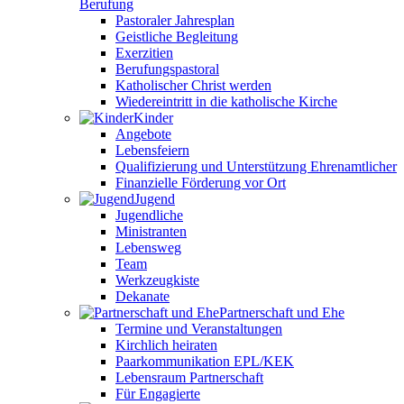
Berufung
Pastoraler Jahresplan
Geistliche Begleitung
Exerzitien
Berufungspastoral
Katholischer Christ werden
Wiedereintritt in die katholische Kirche
Kinder
Angebote
Lebensfeiern
Qualifizierung und Unterstützung Ehrenamtlicher
Finanzielle Förderung vor Ort
Jugend
Jugendliche
Ministranten
Lebensweg
Team
Werkzeugkiste
Dekanate
Partnerschaft und Ehe
Termine und Veranstaltungen
Kirchlich heiraten
Paarkommunikation EPL/KEK
Lebensraum Partnerschaft
Für Engagierte