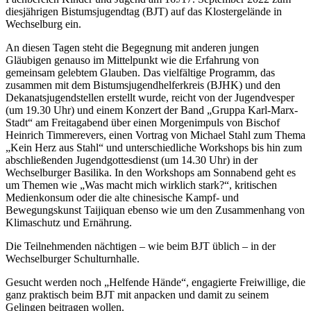
diesjährigen Bistumsjugendtag (BJT) auf das Klostergelände in
Wechselburg ein.
An diesen Tagen steht die Begegnung mit anderen jungen
Gläubigen genauso im Mittelpunkt wie die Erfahrung von
gemeinsam gelebtem Glauben. Das vielfältige Programm, das
zusammen mit dem Bistumsjugendhelferkreis (BJHK) und den
Dekanatsjugendstellen erstellt wurde, reicht von der Jugendvesper
(um 19.30 Uhr) und einem Konzert der Band „Gruppa Karl-Marx-
Stadt“ am Freitagabend über einen Morgenimpuls von Bischof
Heinrich Timmerevers, einen Vortrag von Michael Stahl zum Thema
„Kein Herz aus Stahl“ und unterschiedliche Workshops bis hin zum
abschließenden Jugendgottesdienst (um 14.30 Uhr) in der
Wechselburger Basilika. In den Workshops am Sonnabend geht es
um Themen wie „Was macht mich wirklich stark?“, kritischen
Medienkonsum oder die alte chinesische Kampf- und
Bewegungskunst Taijiquan ebenso wie um den Zusammenhang von
Klimaschutz und Ernährung.
Die Teilnehmenden nächtigen – wie beim BJT üblich – in der
Wechselburger Schulturnhalle.
Gesucht werden noch „Helfende Hände“, engagierte Freiwillige, die
ganz praktisch beim BJT mit anpacken und damit zu seinem
Gelingen beitragen wollen.