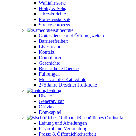
Wallfahrtsorte
Heilig & Selig
Jahresberichte
Pfarreienstatistik
Strategieprozess
Kathedrale
Gottesdienste und Öffnungszeiten
Barrierefreiheit
Livestream
Kontakt
Dompfarrei
Geschichte
Bischöfliche Dienste
Führungen
Musik an der Kathedrale
275 Jahre Dresdner Hofkirche
Leitung
Bischof
Generalvikar
Offizialat
Domkapitel
Bischöfliches Ordinariat
Leitung und Abteilungen
Pastoral und Verkündung
Presse & Öffentlichkeitsarbeit