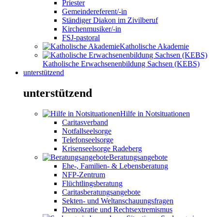
Priester
Gemeindereferent/-in
Ständiger Diakon im Zivilberuf
Kirchenmusiker/-in
FSJ-pastoral
Katholische Akademie
Katholische Erwachsenenbildung Sachsen (KEBS)
unterstützend
unterstützend
Hilfe in Notsituationen
Caritasverband
Notfallseelsorge
Telefonseelsorge
Krisenseelsorge Radeberg
Beratungsangebote
Ehe-, Familien- & Lebensberatung
NFP-Zentrum
Flüchtlingsberatung
Caritasberatungsangebote
Sekten- und Weltanschauungsfragen
Demokratie und Rechtsextremismus