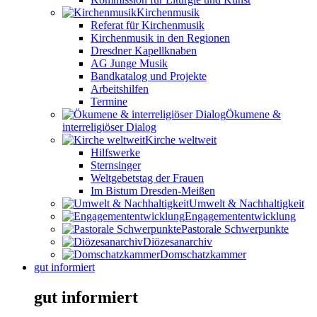
Kirchenmusik
Referat für Kirchenmusik
Kirchenmusik in den Regionen
Dresdner Kapellknaben
AG Junge Musik
Bandkatalog und Projekte
Arbeitshilfen
Termine
Ökumene &
interreligiöser Dialog
Kirche weltweit
Hilfswerke
Sternsinger
Weltgebetstag der Frauen
Im Bistum Dresden-Meißen
Umwelt & Nachhaltigkeit
Engagemententwicklung
Pastorale Schwerpunkte
Diözesanarchiv
Domschatzkammer
gut informiert
gut informiert