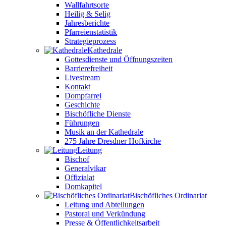
Wallfahrtsorte
Heilig & Selig
Jahresberichte
Pfarreienstatistik
Strategieprozess
Kathedrale
Gottesdienste und Öffnungszeiten
Barrierefreiheit
Livestream
Kontakt
Dompfarrei
Geschichte
Bischöfliche Dienste
Führungen
Musik an der Kathedrale
275 Jahre Dresdner Hofkirche
Leitung
Bischof
Generalvikar
Offizialat
Domkapitel
Bischöfliches Ordinariat
Leitung und Abteilungen
Pastoral und Verkündung
Presse & Öffentlichkeitsarbeit