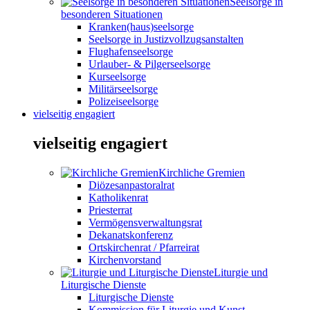
Seelsorge in
besonderen Situationen
Kranken(haus)seelsorge
Seelsorge in Justizvollzugsanstalten
Flughafenseelsorge
Urlauber- & Pilgerseelsorge
Kurseelsorge
Militärseelsorge
Polizeiseelsorge
vielseitig engagiert
vielseitig engagiert
Kirchliche Gremien
Diözesanpastoralrat
Katholikenrat
Priesterrat
Vermögensverwaltungsrat
Dekanatskonferenz
Ortskirchenrat / Pfarreirat
Kirchenvorstand
Liturgie und
Liturgische Dienste
Liturgische Dienste
Kommission für Liturgie und Kunst