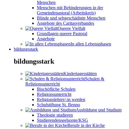
Menschen
Menschen mit Behinderungen in der
Gemeindepastoral (Arbeitskreis)
Blinde und sehgeschädigte Menschen
Angebote des Caritasverbandes
Queere Vielfalt
Grundlagen queere Pastoral
Angebote
In allen Lebensphasen
bildungsstark
bildungsstark
Kindertagesstätten
Schulen &
Religionsunterricht
Bischöfliche Schulen
Religionsunterricht
Religionslehrer/-in werden
Schulstiftung St. Benno
Ausbildung und Studium
Theologie studieren
Studierendenseelsorge/KSG
Berufe in der Kirche