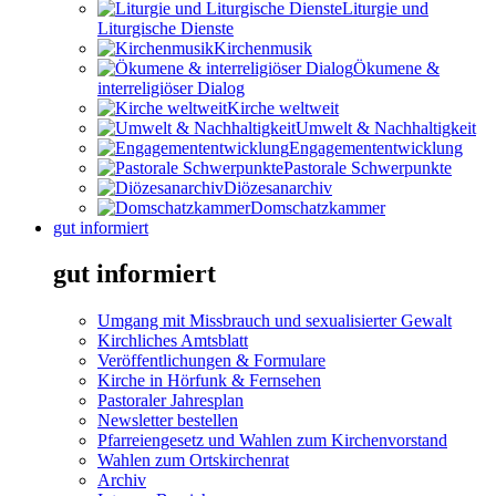
Liturgie und
Liturgische Dienste
Kirchenmusik
Ökumene &
interreligiöser Dialog
Kirche weltweit
Umwelt & Nachhaltigkeit
Engagemententwicklung
Pastorale Schwerpunkte
Diözesanarchiv
Domschatzkammer
gut informiert
gut informiert
Umgang mit Missbrauch und sexualisierter Gewalt
Kirchliches Amtsblatt
Veröffentlichungen & Formulare
Kirche in Hörfunk & Fernsehen
Pastoraler Jahresplan
Newsletter bestellen
Pfarreiengesetz und Wahlen zum Kirchenvorstand
Wahlen zum Ortskirchenrat
Archiv