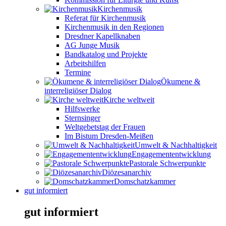
Kirchenmusik
Referat für Kirchenmusik
Kirchenmusik in den Regionen
Dresdner Kapellknaben
AG Junge Musik
Bandkatalog und Projekte
Arbeitshilfen
Termine
Ökumene &
interreligiöser Dialog
Kirche weltweit
Hilfswerke
Sternsinger
Weltgebetstag der Frauen
Im Bistum Dresden-Meißen
Umwelt & Nachhaltigkeit
Engagemententwicklung
Pastorale Schwerpunkte
Diözesanarchiv
Domschatzkammer
gut informiert
gut informiert