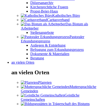
Diözesanarchiv
Kirchenrechtliche Fragen
Propst-Beier-Haus
Katholisches Büro
Caritasverband
Das Bistum als
Arbeitgeber
Stellenangebote
Pastoraler
Erkundungsprozess
Anliegen & Entstehung
Befragung zum Erkundungsprozess
Dokumente & Materialien
Beratung
an vielen Orten
an vielen Orten
Pfarreien
Muttersprachliche
Gemeinden
Geistliche
Gemeinschaften