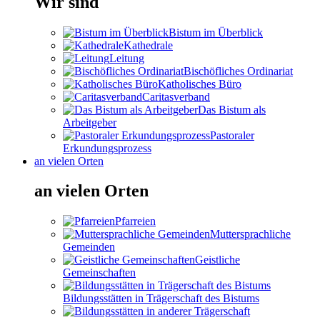
Wir sind
Bistum im Überblick
Kathedrale
Leitung
Bischöfliches Ordinariat
Katholisches Büro
Caritasverband
Das Bistum als
Arbeitgeber
Pastoraler
Erkundungsprozess
an vielen Orten
an vielen Orten
Pfarreien
Muttersprachliche
Gemeinden
Geistliche
Gemeinschaften
Bildungsstätten in Trägerschaft des Bistums