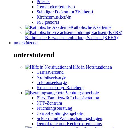
Priester
Gemeindereferent/-in
Ständiger Diakon im Zivilberuf
Kirchenmusiker/-in
FSJ-pastoral
Katholische Akademie
Katholische Erwachsenenbildung Sachsen (KEBS)
unterstützend
unterstützend
Hilfe in Notsituationen
Caritasverband
Notfallseelsorge
Telefonseelsorge
Krisenseelsorge Radeberg
Beratungsangebote
Ehe-, Familien- & Lebensberatung
NFP-Zentrum
Flüchtlingsberatung
Caritasberatungsangebote
Sekten- und Weltanschauungsfragen
Demokratie und Rechtsextremismus