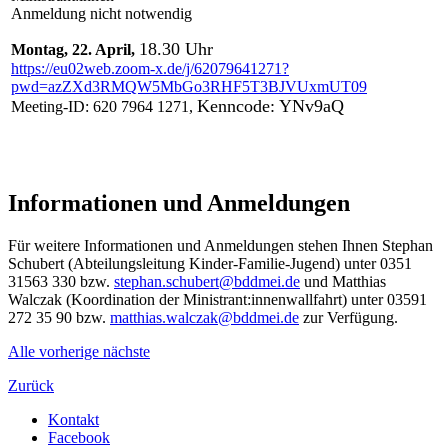
Anmeldung nicht notwendig
18.30 Uhr
Montag, 22. April,
https://eu02web.zoom-x.de/j/62079641271?
pwd=azZXd3RMQW5MbGo3RHF5T3BJVUxmUT09
Kenncode: YNv9aQ
Meeting-ID: 620 7964 1271,
Informationen und Anmeldungen
Für weitere Informationen und Anmeldungen stehen Ihnen Stephan
Schubert (Abteilungsleitung Kinder-Familie-Jugend) unter 0351
31563 330 bzw.
stephan.schubert@bddmei.de
und Matthias
Walczak (Koordination der Ministrant:innenwallfahrt) unter 03591
272 35 90 bzw.
matthias.walczak@bddmei.de
zur Verfügung.
Alle
vorherige
nächste
Zurück
Kontakt
Facebook