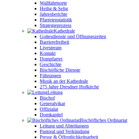
Wallfahrtsorte
Heilig & Selig
Jahresberichte
Pfarreienstatistik
Strategieprozess
Kathedrale
Gottesdienste und Öffnungszeiten
Barrierefreiheit
Livestream
Kontakt
Dompfarrei
Geschichte
Bischöfliche Dienste
Führungen
Musik an der Kathedrale
275 Jahre Dresdner Hofkirche
Leitung
Bischof
Generalvikar
Offizialat
Domkapitel
Bischöfliches Ordinariat
Leitung und Abteilungen
Pastoral und Verkündung
Presse & Öffentlichkeitsarbeit