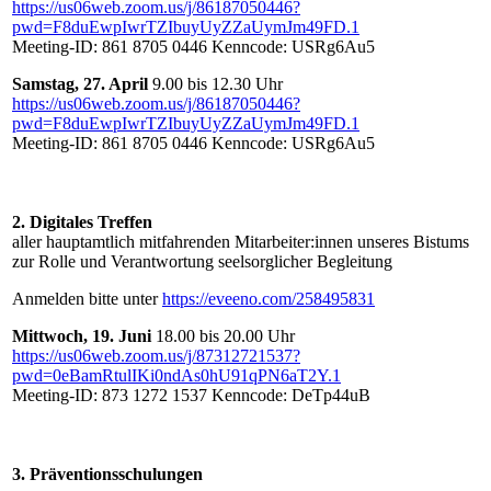
https://us06web.zoom.us/j/86187050446?
pwd=F8duEwpIwrTZIbuyUyZZaUymJm49FD.1
Meeting-ID: 861 8705 0446 Kenncode: USRg6Au5
Samstag,
27. April
9.00 bis 12.30 Uhr
https://us06web.zoom.us/j/86187050446?
pwd=F8duEwpIwrTZIbuyUyZZaUymJm49FD.1
Meeting-ID: 861 8705 0446 Kenncode: USRg6Au5
2. Digitales Treffen
aller hauptamtlich mitfahrenden Mitarbeiter:innen unseres Bistums
zur Rolle und Verantwortung seelsorglicher Begleitung
Anmelden bitte unter
https://eveeno.com/258495831
Mittwoch,
19. Juni
18.00 bis 20.00 Uhr
https://us06web.zoom.us/j/87312721537?
pwd=0eBamRtulIKi0ndAs0hU91qPN6aT2Y.1
Meeting-ID: 873 1272 1537 Kenncode: DeTp44uB
3. Präventionsschulungen