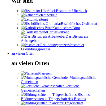
Wir sind
Bistum im Überblick
Kathedrale
Leitung
Bischöfliches Ordinariat
Katholisches Büro
Caritasverband
Das Bistum als
Arbeitgeber
Pastoraler
Erkundungsprozess
an vielen Orten
an vielen Orten
Pfarreien
Muttersprachliche
Gemeinden
Geistliche
Gemeinschaften
Bildungsstätten in Trägerschaft des Bistums