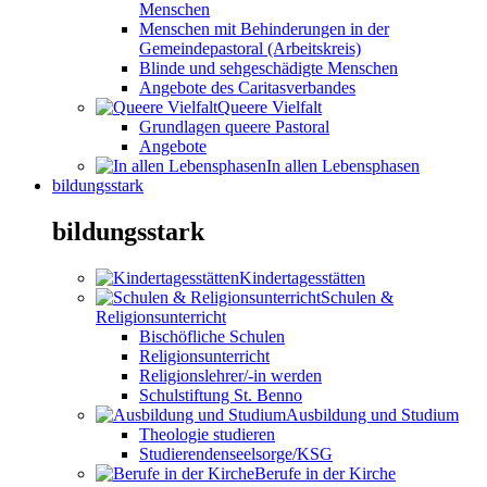
Menschen
Menschen mit Behinderungen in der
Gemeindepastoral (Arbeitskreis)
Blinde und sehgeschädigte Menschen
Angebote des Caritasverbandes
Queere Vielfalt
Grundlagen queere Pastoral
Angebote
In allen Lebensphasen
bildungsstark
bildungsstark
Kindertagesstätten
Schulen &
Religionsunterricht
Bischöfliche Schulen
Religionsunterricht
Religionslehrer/-in werden
Schulstiftung St. Benno
Ausbildung und Studium
Theologie studieren
Studierendenseelsorge/KSG
Berufe in der Kirche