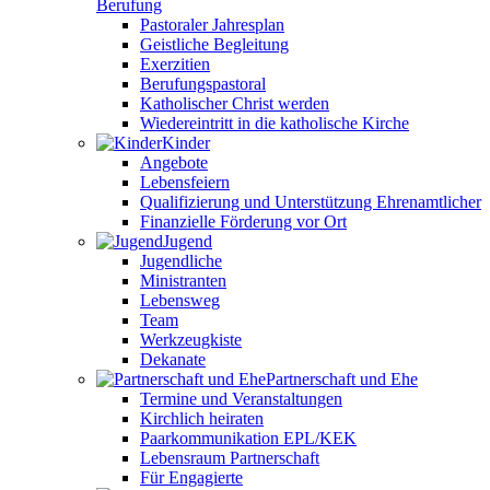
Berufung
Pastoraler Jahresplan
Geistliche Begleitung
Exerzitien
Berufungspastoral
Katholischer Christ werden
Wiedereintritt in die katholische Kirche
Kinder
Angebote
Lebensfeiern
Qualifizierung und Unterstützung Ehrenamtlicher
Finanzielle Förderung vor Ort
Jugend
Jugendliche
Ministranten
Lebensweg
Team
Werkzeugkiste
Dekanate
Partnerschaft und Ehe
Termine und Veranstaltungen
Kirchlich heiraten
Paarkommunikation EPL/KEK
Lebensraum Partnerschaft
Für Engagierte