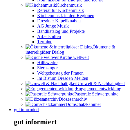
Kirchenmusik
Referat für Kirchenmusik
Kirchenmusik in den Regionen
Dresdner Kapellknaben
AG Junge Musik
Bandkatalog und Projekte
Arbeitshilfen
Termine
Ökumene &
interreligiöser Dialog
Kirche weltweit
Hilfswerke
Sternsinger
Weltgebetstag der Frauen
Im Bistum Dresden-Meißen
Umwelt & Nachhaltigkeit
Engagemententwicklung
Pastorale Schwerpunkte
Diözesanarchiv
Domschatzkammer
gut informiert
gut informiert