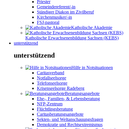
Priester
Gemeindereferent/-in
Ständiger Diakon im Zivilberuf
Kirchenmusiker/-in
FSJ-pastoral
Katholische Akademie
Katholische Erwachsenenbildung Sachsen (KEBS)
unterstützend
unterstützend
Hilfe in Notsituationen
Caritasverband
Notfallseelsorge
Telefonseelsorge
Krisenseelsorge Radeberg
Beratungsangebote
Ehe-, Familien- & Lebensberatung
NFP-Zentrum
Flüchtlingsberatung
Caritasberatungsangebote
Sekten- und Weltanschauungsfragen
Demokratie und Rechtsextremismus