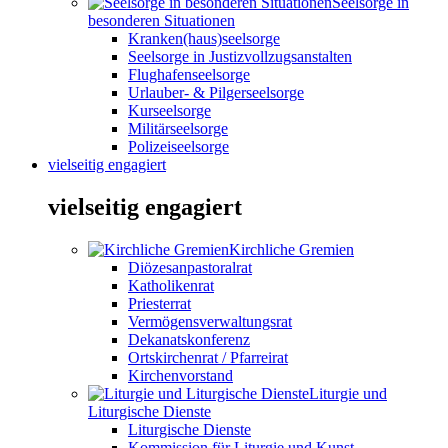
Seelsorge in
besonderen Situationen
Kranken(haus)seelsorge
Seelsorge in Justizvollzugsanstalten
Flughafenseelsorge
Urlauber- & Pilgerseelsorge
Kurseelsorge
Militärseelsorge
Polizeiseelsorge
vielseitig engagiert
vielseitig engagiert
Kirchliche Gremien
Diözesanpastoralrat
Katholikenrat
Priesterrat
Vermögensverwaltungsrat
Dekanatskonferenz
Ortskirchenrat / Pfarreirat
Kirchenvorstand
Liturgie und
Liturgische Dienste
Liturgische Dienste
Kommission für Liturgie und Kunst