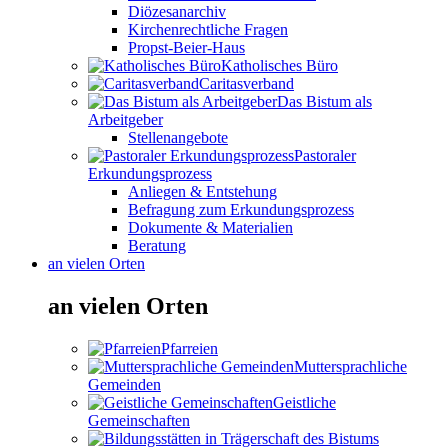
Diözesanarchiv
Kirchenrechtliche Fragen
Propst-Beier-Haus
Katholisches Büro
Caritasverband
Das Bistum als
Arbeitgeber
Stellenangebote
Pastoraler
Erkundungsprozess
Anliegen & Entstehung
Befragung zum Erkundungsprozess
Dokumente & Materialien
Beratung
an vielen Orten
an vielen Orten
Pfarreien
Muttersprachliche
Gemeinden
Geistliche
Gemeinschaften