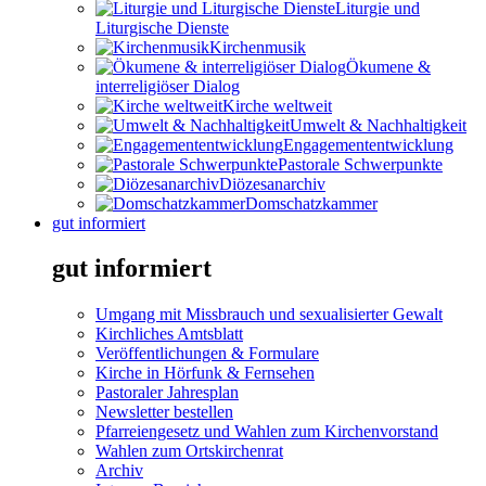
Liturgie und
Liturgische Dienste
Kirchenmusik
Ökumene &
interreligiöser Dialog
Kirche weltweit
Umwelt & Nachhaltigkeit
Engagemententwicklung
Pastorale Schwerpunkte
Diözesanarchiv
Domschatzkammer
gut informiert
gut informiert
Umgang mit Missbrauch und sexualisierter Gewalt
Kirchliches Amtsblatt
Veröffentlichungen & Formulare
Kirche in Hörfunk & Fernsehen
Pastoraler Jahresplan
Newsletter bestellen
Pfarreiengesetz und Wahlen zum Kirchenvorstand
Wahlen zum Ortskirchenrat
Archiv