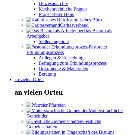
Diözesanarchiv
Kirchenrechtliche Fragen
Propst-Beier-Haus
Katholisches Büro
Caritasverband
Das Bistum als
Arbeitgeber
Stellenangebote
Pastoraler
Erkundungsprozess
Anliegen & Entstehung
Befragung zum Erkundungsprozess
Dokumente & Materialien
Beratung
an vielen Orten
an vielen Orten
Pfarreien
Muttersprachliche
Gemeinden
Geistliche
Gemeinschaften