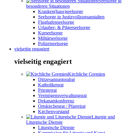
Seelsorge in
besonderen Situationen
Kranken(haus)seelsorge
Seelsorge in Justizvollzugsanstalten
Flughafenseelsorge
Urlauber- & Pilgerseelsorge
Kurseelsorge
Militärseelsorge
Polizeiseelsorge
vielseitig engagiert
vielseitig engagiert
Kirchliche Gremien
Diözesanpastoralrat
Katholikenrat
Priesterrat
Vermögensverwaltungsrat
Dekanatskonferenz
Ortskirchenrat / Pfarreirat
Kirchenvorstand
Liturgie und
Liturgische Dienste
Liturgische Dienste
Kommission für Liturgie und Kunst