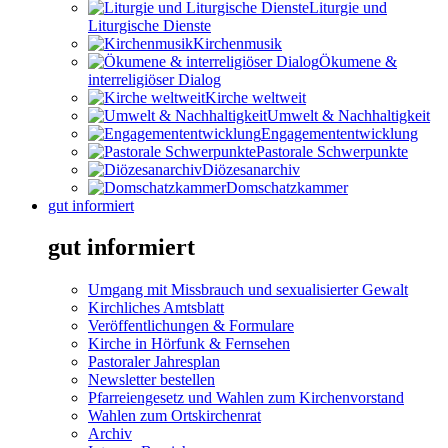
Liturgie und
Liturgische Dienste
Kirchenmusik
Ökumene &
interreligiöser Dialog
Kirche weltweit
Umwelt & Nachhaltigkeit
Engagemententwicklung
Pastorale Schwerpunkte
Diözesanarchiv
Domschatzkammer
gut informiert
gut informiert
Umgang mit Missbrauch und sexualisierter Gewalt
Kirchliches Amtsblatt
Veröffentlichungen & Formulare
Kirche in Hörfunk & Fernsehen
Pastoraler Jahresplan
Newsletter bestellen
Pfarreiengesetz und Wahlen zum Kirchenvorstand
Wahlen zum Ortskirchenrat
Archiv