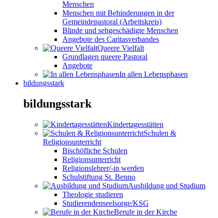
Menschen
Menschen mit Behinderungen in der
Gemeindepastoral (Arbeitskreis)
Blinde und sehgeschädigte Menschen
Angebote des Caritasverbandes
Queere Vielfalt
Grundlagen queere Pastoral
Angebote
In allen Lebensphasen
bildungsstark
bildungsstark
Kindertagesstätten
Schulen &
Religionsunterricht
Bischöfliche Schulen
Religionsunterricht
Religionslehrer/-in werden
Schulstiftung St. Benno
Ausbildung und Studium
Theologie studieren
Studierendenseelsorge/KSG
Berufe in der Kirche