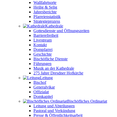
Wallfahrtsorte
Heilig & Selig
Jahresberichte
Pfarreienstatistik
Strategieprozess
Kathedrale
Gottesdienste und Öffnungszeiten
Barrierefreiheit
Livestream
Kontakt
Dompfarrei
Geschichte
Bischöfliche Dienste
Führungen
Musik an der Kathedrale
275 Jahre Dresdner Hofkirche
Leitung
Bischof
Generalvikar
Offizialat
Domkapitel
Bischöfliches Ordinariat
Leitung und Abteilungen
Pastoral und Verkündung
Presse & Öffentlichkeitsarbeit