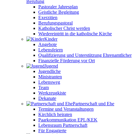
Berufung
Pastoraler Jahresplan
Geistliche Begleitung
Exerzitien
Berufungspastoral
Katholischer Christ werden
Wiedereintritt in die katholische Kirche
Kinder
Angebote
Lebensfeiern
Qualifizierung und Unterstützung Ehrenamtlicher
Finanzielle Förderung vor Ort
Jugend
Jugendliche
Ministranten
Lebensweg
Team
Werkzeugkiste
Dekanate
Partnerschaft und Ehe
Termine und Veranstaltungen
Kirchlich heiraten
Paarkommunikation EPL/KEK
Lebensraum Partnerschaft
Für Engagierte