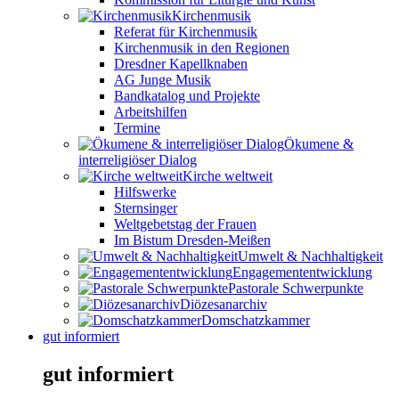
Kirchenmusik
Referat für Kirchenmusik
Kirchenmusik in den Regionen
Dresdner Kapellknaben
AG Junge Musik
Bandkatalog und Projekte
Arbeitshilfen
Termine
Ökumene &
interreligiöser Dialog
Kirche weltweit
Hilfswerke
Sternsinger
Weltgebetstag der Frauen
Im Bistum Dresden-Meißen
Umwelt & Nachhaltigkeit
Engagemententwicklung
Pastorale Schwerpunkte
Diözesanarchiv
Domschatzkammer
gut informiert
gut informiert