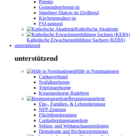
Priester
Gemeindereferent/-in
Ständiger Diakon im Zivilberuf
Kirchenmusiker/-in
FSJ-pastoral
Katholische Akademie
Katholische Erwachsenenbildung Sachsen (KEBS)
unterstützend
unterstützend
Hilfe in Notsituationen
Caritasverband
Notfallseelsorge
Telefonseelsorge
Krisenseelsorge Radeberg
Beratungsangebote
Ehe-, Familien- & Lebensberatung
NFP-Zentrum
Flüchtlingsberatung
Caritasberatungsangebote
Sekten- und Weltanschauungsfragen
Demokratie und Rechtsextremismus