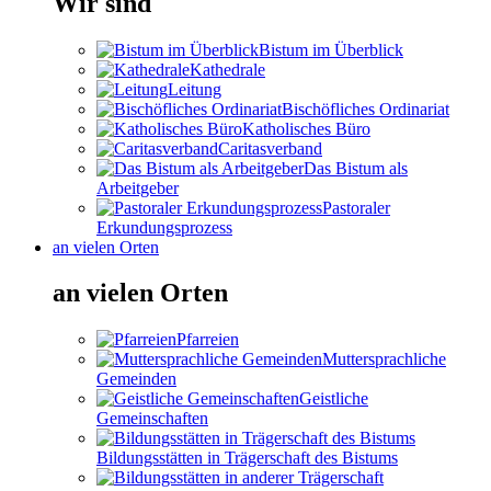
Wir sind
Bistum im Überblick
Kathedrale
Leitung
Bischöfliches Ordinariat
Katholisches Büro
Caritasverband
Das Bistum als
Arbeitgeber
Pastoraler
Erkundungsprozess
an vielen Orten
an vielen Orten
Pfarreien
Muttersprachliche
Gemeinden
Geistliche
Gemeinschaften
Bildungsstätten in Trägerschaft des Bistums