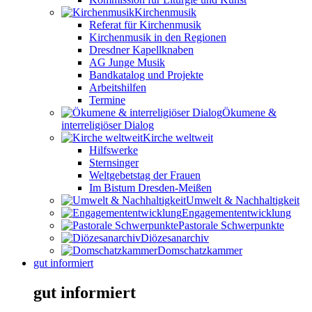
Kirchenmusik
Referat für Kirchenmusik
Kirchenmusik in den Regionen
Dresdner Kapellknaben
AG Junge Musik
Bandkatalog und Projekte
Arbeitshilfen
Termine
Ökumene &
interreligiöser Dialog
Kirche weltweit
Hilfswerke
Sternsinger
Weltgebetstag der Frauen
Im Bistum Dresden-Meißen
Umwelt & Nachhaltigkeit
Engagemententwicklung
Pastorale Schwerpunkte
Diözesanarchiv
Domschatzkammer
gut informiert
gut informiert