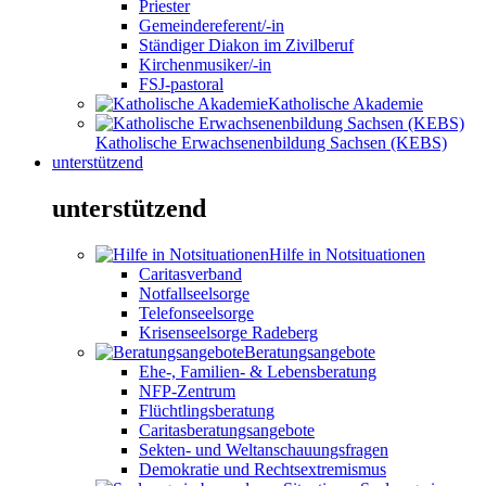
Priester
Gemeindereferent/-in
Ständiger Diakon im Zivilberuf
Kirchenmusiker/-in
FSJ-pastoral
Katholische Akademie
Katholische Erwachsenenbildung Sachsen (KEBS)
unterstützend
unterstützend
Hilfe in Notsituationen
Caritasverband
Notfallseelsorge
Telefonseelsorge
Krisenseelsorge Radeberg
Beratungsangebote
Ehe-, Familien- & Lebensberatung
NFP-Zentrum
Flüchtlingsberatung
Caritasberatungsangebote
Sekten- und Weltanschauungsfragen
Demokratie und Rechtsextremismus