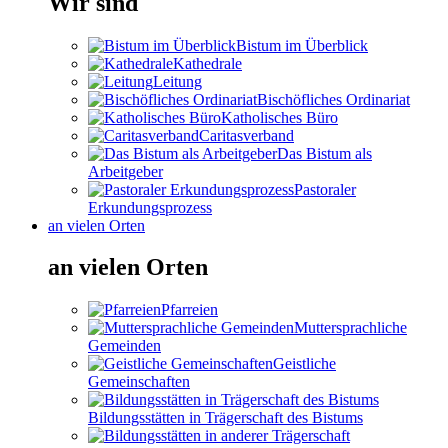
Wir sind
Bistum im Überblick
Kathedrale
Leitung
Bischöfliches Ordinariat
Katholisches Büro
Caritasverband
Das Bistum als
Arbeitgeber
Pastoraler
Erkundungsprozess
an vielen Orten
an vielen Orten
Pfarreien
Muttersprachliche
Gemeinden
Geistliche
Gemeinschaften
Bildungsstätten in Trägerschaft des Bistums