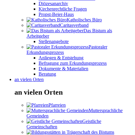
Diözesanarchiv
Kirchenrechtliche Fragen
Propst-Beier-Haus
Katholisches Büro
Caritasverband
Das Bistum als
Arbeitgeber
Stellenangebote
Pastoraler
Erkundungsprozess
Anliegen & Entstehung
Befragung zum Erkundungsprozess
Dokumente & Materialien
Beratung
an vielen Orten
an vielen Orten
Pfarreien
Muttersprachliche
Gemeinden
Geistliche
Gemeinschaften