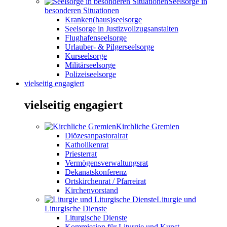
Seelsorge in
besonderen Situationen
Kranken(haus)seelsorge
Seelsorge in Justizvollzugsanstalten
Flughafenseelsorge
Urlauber- & Pilgerseelsorge
Kurseelsorge
Militärseelsorge
Polizeiseelsorge
vielseitig engagiert
vielseitig engagiert
Kirchliche Gremien
Diözesanpastoralrat
Katholikenrat
Priesterrat
Vermögensverwaltungsrat
Dekanatskonferenz
Ortskirchenrat / Pfarreirat
Kirchenvorstand
Liturgie und
Liturgische Dienste
Liturgische Dienste
Kommission für Liturgie und Kunst