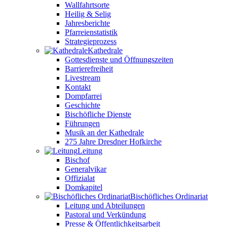
Wallfahrtsorte
Heilig & Selig
Jahresberichte
Pfarreienstatistik
Strategieprozess
Kathedrale
Gottesdienste und Öffnungszeiten
Barrierefreiheit
Livestream
Kontakt
Dompfarrei
Geschichte
Bischöfliche Dienste
Führungen
Musik an der Kathedrale
275 Jahre Dresdner Hofkirche
Leitung
Bischof
Generalvikar
Offizialat
Domkapitel
Bischöfliches Ordinariat
Leitung und Abteilungen
Pastoral und Verkündung
Presse & Öffentlichkeitsarbeit