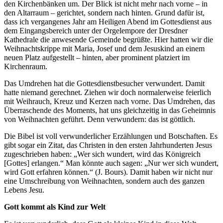
den Kirchenbänken um. Der Blick ist nicht mehr nach vorne – in
den Altarraum – gerichtet, sondern nach hinten. Grund dafür ist,
dass ich vergangenes Jahr am Heiligen Abend im Gottesdienst aus
dem Eingangsbereich unter der Orgelempore der Dresdner
Kathedrale die anwesende Gemeinde begrüßte. Hier hatten wir die
Weihnachtskrippe mit Maria, Josef und dem Jesuskind an einem
neuen Platz aufgestellt – hinten, aber prominent platziert im
Kirchenraum.
Das Umdrehen hat die Gottesdienstbesucher verwundert. Damit
hatte niemand gerechnet. Ziehen wir doch normalerweise feierlich
mit Weihrauch, Kreuz und Kerzen nach vorne. Das Umdrehen, das
Überraschende des Moments, hat uns gleichzeitig in das Geheimnis
von Weihnachten geführt. Denn verwundern: das ist göttlich.
Die Bibel ist voll verwunderlicher Erzählungen und Botschaften. Es
gibt sogar ein Zitat, das Christen in den ersten Jahrhunderten Jesus
zugeschrieben haben: „Wer sich wundert, wird das Königreich
[Gottes] erlangen.“ Man könnte auch sagen: „Nur wer sich wundert,
wird Gott erfahren können.“ (J. Bours). Damit haben wir nicht nur
eine Umschreibung von Weihnachten, sondern auch des ganzen
Lebens Jesu.
Gott kommt als Kind zur Welt