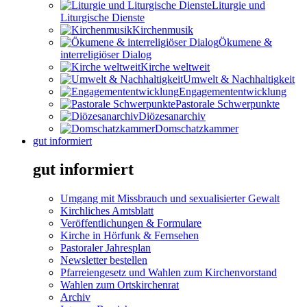
Liturgie und
Liturgische Dienste
Kirchenmusik
Ökumene &
interreligiöser Dialog
Kirche weltweit
Umwelt & Nachhaltigkeit
Engagemententwicklung
Pastorale Schwerpunkte
Diözesanarchiv
Domschatzkammer
gut informiert
gut informiert
Umgang mit Missbrauch und sexualisierter Gewalt
Kirchliches Amtsblatt
Veröffentlichungen & Formulare
Kirche in Hörfunk & Fernsehen
Pastoraler Jahresplan
Newsletter bestellen
Pfarreiengesetz und Wahlen zum Kirchenvorstand
Wahlen zum Ortskirchenrat
Archiv