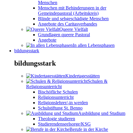
Menschen
Menschen mit Behinderungen in der
Gemeindepastoral (Arbeitskreis)
Blinde und sehgeschädigte Menschen
Angebote des Caritasverbandes
Queere Vielfalt
Grundlagen queere Pastoral
Angebote
In allen Lebensphasen
bildungsstark
bildungsstark
Kindertagesstätten
Schulen &
Religionsunterricht
Bischöfliche Schulen
Religionsunterricht
Religionslehrer/-in werden
Schulstiftung St. Benno
Ausbildung und Studium
Theologie studieren
Studierendenseelsorge/KSG
Berufe in der Kirche