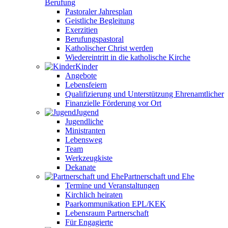
Berufung
Pastoraler Jahresplan
Geistliche Begleitung
Exerzitien
Berufungspastoral
Katholischer Christ werden
Wiedereintritt in die katholische Kirche
Kinder
Angebote
Lebensfeiern
Qualifizierung und Unterstützung Ehrenamtlicher
Finanzielle Förderung vor Ort
Jugend
Jugendliche
Ministranten
Lebensweg
Team
Werkzeugkiste
Dekanate
Partnerschaft und Ehe
Termine und Veranstaltungen
Kirchlich heiraten
Paarkommunikation EPL/KEK
Lebensraum Partnerschaft
Für Engagierte