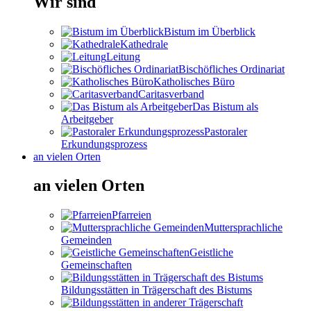
Wir sind
Bistum im Überblick
Kathedrale
Leitung
Bischöfliches Ordinariat
Katholisches Büro
Caritasverband
Das Bistum als
Arbeitgeber
Pastoraler
Erkundungsprozess
an vielen Orten
an vielen Orten
Pfarreien
Muttersprachliche
Gemeinden
Geistliche
Gemeinschaften
Bildungsstätten in Trägerschaft des Bistums