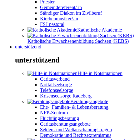
Priester
Gemeindereferent/-in
Ständiger Diakon im Zivilberuf
Kirchenmusiker/-in
FSJ-pastoral
Katholische Akademie
Katholische Erwachsenenbildung Sachsen (KEBS)
unterstützend
unterstützend
Hilfe in Notsituationen
Caritasverband
Notfallseelsorge
Telefonseelsorge
Krisenseelsorge Radeberg
Beratungsangebote
Ehe-, Familien- & Lebensberatung
NFP-Zentrum
Flüchtlingsberatung
Caritasberatungsangebote
Sekten- und Weltanschauungsfragen
Demokratie und Rechtsextremismus