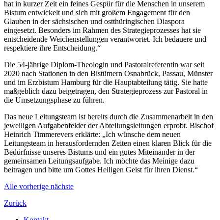
hat in kurzer Zeit ein feines Gespür für die Menschen in unserem
Bistum entwickelt und sich mit großem Engagement für den
Glauben in der sächsischen und ostthüringischen Diaspora
eingesetzt. Besonders im Rahmen des Strategieprozesses hat sie
entscheidende Weichenstellungen verantwortet. Ich bedauere und
respektiere ihre Entscheidung.“
Die 54-jährige Diplom-Theologin und Pastoralreferentin war seit
2020 nach Stationen in den Bistümern Osnabrück, Passau, Münster
und im Erzbistum Hamburg für die Hauptabteilung tätig. Sie hatte
maßgeblich dazu beigetragen, den Strategieprozess zur Pastoral in
die Umsetzungsphase zu führen.
Das neue Leitungsteam ist bereits durch die Zusammenarbeit in den
jeweiligen Aufgabenfelder der Abteilungsleitungen erprobt. Bischof
Heinrich Timmerevers erklärte: „Ich wünsche dem neuen
Leitungsteam in herausfordernden Zeiten einen klaren Blick für die
Bedürfnisse unseres Bistums und ein gutes Miteinander in der
gemeinsamen Leitungsaufgabe. Ich möchte das Meinige dazu
beitragen und bitte um Gottes Heiligen Geist für ihren Dienst.“
Alle
vorherige
nächste
Zurück
Kontakt