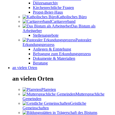
Diözesanarchiv
Kirchenrechtliche Fragen
Propst-Beier-Haus
Katholisches Büro
Caritasverband
Das Bistum als
Arbeitgeber
Stellenangebote
Pastoraler
Erkundungsprozess
Anliegen & Entstehung
Befragung zum Erkundungsprozess
Dokumente & Materialien
Beratung
an vielen Orten
an vielen Orten
Pfarreien
Muttersprachliche
Gemeinden
Geistliche
Gemeinschaften