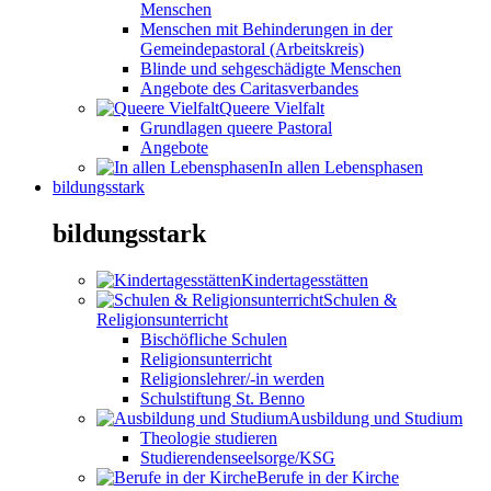
Menschen
Menschen mit Behinderungen in der
Gemeindepastoral (Arbeitskreis)
Blinde und sehgeschädigte Menschen
Angebote des Caritasverbandes
Queere Vielfalt
Grundlagen queere Pastoral
Angebote
In allen Lebensphasen
bildungsstark
bildungsstark
Kindertagesstätten
Schulen &
Religionsunterricht
Bischöfliche Schulen
Religionsunterricht
Religionslehrer/-in werden
Schulstiftung St. Benno
Ausbildung und Studium
Theologie studieren
Studierendenseelsorge/KSG
Berufe in der Kirche