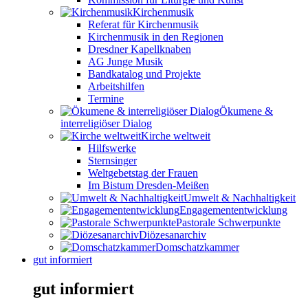
Kirchenmusik
Referat für Kirchenmusik
Kirchenmusik in den Regionen
Dresdner Kapellknaben
AG Junge Musik
Bandkatalog und Projekte
Arbeitshilfen
Termine
Ökumene &
interreligiöser Dialog
Kirche weltweit
Hilfswerke
Sternsinger
Weltgebetstag der Frauen
Im Bistum Dresden-Meißen
Umwelt & Nachhaltigkeit
Engagemententwicklung
Pastorale Schwerpunkte
Diözesanarchiv
Domschatzkammer
gut informiert
gut informiert