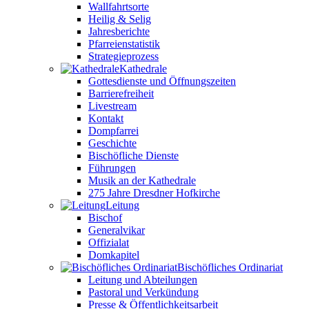
Wallfahrtsorte
Heilig & Selig
Jahresberichte
Pfarreienstatistik
Strategieprozess
Kathedrale
Gottesdienste und Öffnungszeiten
Barrierefreiheit
Livestream
Kontakt
Dompfarrei
Geschichte
Bischöfliche Dienste
Führungen
Musik an der Kathedrale
275 Jahre Dresdner Hofkirche
Leitung
Bischof
Generalvikar
Offizialat
Domkapitel
Bischöfliches Ordinariat
Leitung und Abteilungen
Pastoral und Verkündung
Presse & Öffentlichkeitsarbeit