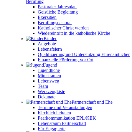
Berufung
Pastoraler Jahresplan
Geistliche Begleitung
Exerzitien
Berufungspastoral
Katholischer Christ werden
Wiedereintritt in die katholische Kirche
Kinder
Angebote
Lebensfeiern
Qualifizierung und Unterstützung Ehrenamtlicher
Finanzielle Förderung vor Ort
Jugend
Jugendliche
Ministranten
Lebensweg
Team
Werkzeugkiste
Dekanate
Partnerschaft und Ehe
Termine und Veranstaltungen
Kirchlich heiraten
Paarkommunikation EPL/KEK
Lebensraum Partnerschaft
Für Engagierte