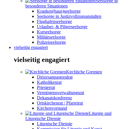
Seelsorge in
besonderen Situationen
Kranken(haus)seelsorge
Seelsorge in Justizvollzugsanstalten
Flughafenseelsorge
Urlauber- & Pilgerseelsorge
Kurseelsorge
Militärseelsorge
Polizeiseelsorge
vielseitig engagiert
vielseitig engagiert
Kirchliche Gremien
Diözesanpastoralrat
Katholikenrat
Priesterrat
Vermögensverwaltungsrat
Dekanatskonferenz
Ortskirchenrat / Pfarreirat
Kirchenvorstand
Liturgie und
Liturgische Dienste
Liturgische Dienste
Kommission für Liturgie und Kunst