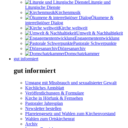
Liturgie und
Liturgische Dienste
Kirchenmusik
Ökumene &
interreligiöser Dialog
Kirche weltweit
Umwelt & Nachhaltigkeit
Engagemententwicklung
Pastorale Schwerpunkte
Diözesanarchiv
Domschatzkammer
gut informiert
gut informiert
Umgang mit Missbrauch und sexualisierter Gewalt
Kirchliches Amtsblatt
Veröffentlichungen & Formulare
Kirche in Hörfunk & Fernsehen
Pastoraler Jahresplan
Newsletter bestellen
Pfarreiengesetz und Wahlen zum Kirchenvorstand
Wahlen zum Ortskirchenrat
Archiv